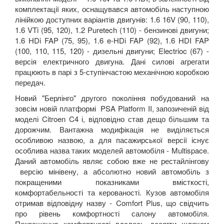
комплектації яких, оснащувався автомобіль наступною
лінійкою доступних варіантів двигунів: 1.6 16V (90, 110),
1.6 VTi (95, 120), 1.2 Puretech (110) - бензинові двигуни;
1.6 HDi FAP (75, 95), 1.6 e-HDi FAP (92), 1.6 HDI FAP
(100, 110, 115, 120) - дизельні двигуни; Electrioc (67) -
версія електричного двигуна. Дані силові агрегати
працюють в парі з 5-ступінчастою механічною коробкою
передач.
Новий "Берлінго" другого покоління побудований на
зовсім новій платформі PSA Platform II, запозиченій від
моделі Citroen C4 і, відповідно став дещо більшим та
дорожчим. Вантажна модифікація не виділяється
особливою назвою, а для пасажирської версії існує
особлива назва таких моделей автомобіля - Multispace.
Даний автомобіль являє собою вже не рестайлінгову
версію мінівену, а абсолютно новий автомобіль з
покращеними показниками вмісткості,
комфортабельності та керованості. Кузов автомобіля
отримав відповідну назву - Comfort Plus, що свідчить
про рівень комфортності салону автомобіля.
Покращення комфортності вдалось досягти шляхом