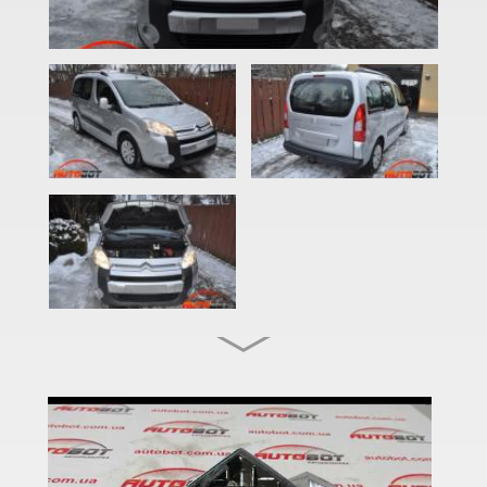
C3 Pluriel (HB)
C3 Picasso (SH)
C4 I (LC, LA)
C4 I Picasso (UD)
C4 I Grand Picasso (UD)
C4 II (B7)
C4 II Picasso (B78)
C4 II Grand Picasso (B78)
C4 Aircross
C4 Cactus I
C4 Cactus II