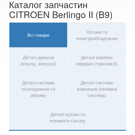
Каталог запчастин
NISSAN
keyboard_arrow_down
CITROEN Berlingo II (B9)
OPEL
keyboard_arrow_down
PEUGEOT
keyboard_arrow_down
Оптика та
Всі товари
електрообладнання
PORSCHE
keyboard_arrow_down
RENAULT
keyboard_arrow_down
Деталі двигуна
Деталі коробки
(впуску, випуску)
передач (трансмісії)
ROVER
keyboard_arrow_down
SAAB
keyboard_arrow_down
Деталі системи
Деталі системи
охолодження та
живлення (паливна
SEAT
keyboard_arrow_down
обігріву
система)
SKODA
keyboard_arrow_down
Деталі кузова та
SMART
keyboard_arrow_down
елементи салону
SUBARU
keyboard_arrow_down