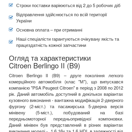
Строки поставки варіюються від 2 до 5 робочих діб
Відправлення здійснюється по всій території
України
Основна оплата – при отриманні
Наші спеціалісти гарантуються очікувану якість та
працездатність кожної запчастини
Огляд та характеристики
Citroen Berlingo II (B9)
Citroen Berlingo IІ (B9) – друге покоління легкого
комерційного автомобіля (клас "М"), що випускався
компанією "PSA Peugeot Citroen" в період з 2008 по 2012
рік. Даний автомобіль доступний в декількох варіантах
кузовного виконання - вантажна модифікація 2-дверного
фургону (2-міст.) та пасажирська 5-дверна версія
мінівену (5-міст.), побудований на базі
передньомоторної передньопривідної компоновки.
Даний мінівен був представлений в різних варіантах
виконання моделі - 1.6 16v та 1.6 HDI, в залежності від