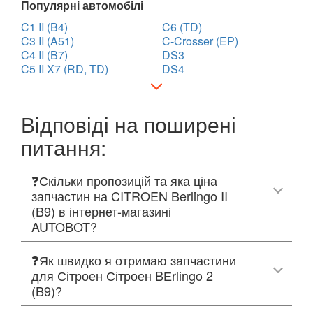
Популярні автомобілі
C1 II (B4)
C6 (TD)
C3 II (A51)
C-Crosser (EP)
C4 II (B7)
DS3
C5 II X7 (RD, TD)
DS4
Відповіді на поширені
питання:
❓Скільки пропозицій та яка ціна
запчастин на CITROEN Berlingo II
(B9) в інтернет-магазині
AUTOBOT?
❓Як швидко я отримаю запчастини
для Сітроен Сітроен BЕrlingo 2
(B9)?