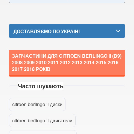
DS7 Crossback
Nemo
ДОСТАВЛЯЄМО ПО УКРАЇНІ
SpaceTourer
Xsara II (N0, N1, N2)
ЗАПЧАСТИНИ ДЛЯ CITROEN BERLINGO II (B9)
Xsara II Picasso (N68)
2008 2009 2010 2011 2012 2013 2014 2015 2016
FIAT
2017 2018
РОКІВ
keyboard_arrow_down
FORD
keyboard_arrow_down
Часто шукають
Прикріпити файл
attach_file
HONDA
keyboard_arrow_down
citroen berlingo ii диски
HYUNDAI
keyboard_arrow_down
JAGUAR
keyboard_arrow_down
citroen berlingo ii двигатели
JEEP
keyboard_arrow_down