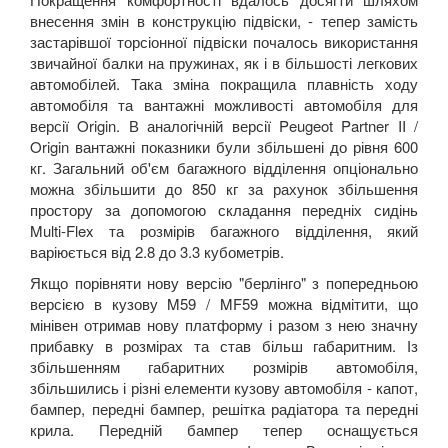
внесення змін в конструкцію підвіски, - тепер замість
застарівшої торсіонної підвіски почалось використання
звичайної балки на пружинах, як і в більшості легкових
автомобілей. Така зміна покращила плавність ходу
автомобіля та вантажні можливості автомобіля для
версії Origin. В аналогічній версії Peugeot Partner II /
Origin вантажні показники були збільшені до рівня 600
кг. Загальний об'єм багажного відділення опціонально
можна збільшити до 850 кг за рахунок збільшення
простору за допомогою складання передніх сидінь
Multi-Flex та розмірів багажного відділення, який
варіюється від 2.8 до 3.3 кубометрів.
Якщо порівняти нову версію "берлінго" з попередньою
версією в кузову M59 / MF59 можна відмітити, що
мінівен отримав нову платформу і разом з нею значну
прибавку в розмірах та став більш габаритним. Із
збільшенням габаритних розмірів автомобіля,
збільшились і різні елементи кузову автомобіля - капот,
бампер, передні бампер, решітка радіатора та передні
крила. Передній бампер тепер оснащується