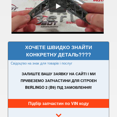
C5 I X40 (DC, DE)
C5 I X40 (RC, RE)
C5 II X7 (RD, TD)
C6 (TD)
ХОЧЕТЕ ШВИДКО ЗНАЙТИ
C8 (EA, EB)
КОНКРЕТНУ ДЕТАЛЬ????
C-Crosser (EP)
Свідоцтво на знак для товарів і послуг
C-Elysee II
ЗАЛИШТЕ ВАШУ ЗАЯВКУ НА САЙТІ І МИ
DS3
ПРИВЕЗЕМО ЗАПЧАСТИНИ ДЛЯ СІТРОЕН
BЕRLINGO 2 (B9) ПІД ЗАМОВЛЕННЯ!
DS4
DS4 Crossback
Підбір запчастин по VIN коду
DS5