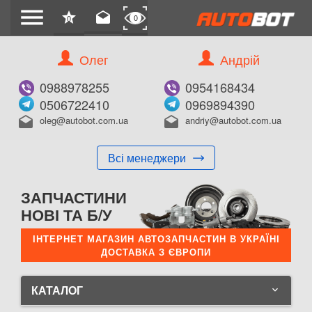
menu
star
drafts
0
0
Олег
Андрій
0988978255
0954168434
0506722410
0969894390
oleg@autobot.com.ua
andriy@autobot.com.ua
drafts
drafts
Всі менеджери
ЗАПЧАСТИНИ
НОВІ ТА Б/У
ІНТЕРНЕТ МАГАЗИН АВТОЗАПЧАСТИН В УКРАЇНІ
ДОСТАВКА З ЄВРОПИ
КАТАЛОГ
keyboard_arrow_down