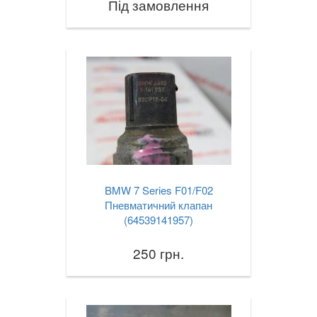
Під замовлення
TOYOTA
keyboard_arrow_down
VOLKSWAGEN
keyboard_arrow_down
VOLVO
keyboard_arrow_down
В наявності!
keyboard_arrow_down
BMW 7 Series F01/F02
Пневматичний клапан
(64539141957)
250 грн.