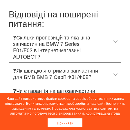
Відповіді на поширені
питання:
❓Скільки пропозицій та яка ціна
запчастин на BMW 7 Series
F01/F02 в інтернет-магазині
AUTOBOT?
❓Як швидко я отримаю запчастини
для БМВ БМВ 7 Серії Ф01/Ф02?
❓Чи є гарантія на автозапчастини
BMW 7 Series F01/F02 в интернет-
Наш сайт використовує файли cookies та сервіс збору технічних даних
магазине AUTOBOT?
відвідувачів. Вони використовуються, щоб зробити наш сайт безпечним,
захищеним та зручним. Продовжуючи користуватись сайтом, ви
автоматично погоджуєтеся з використанням.
Користувацька угода
❓Як перевірити чи запчастина
точно підійде для BMW 7 Series
Прийняти