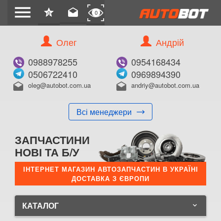
menu
star
drafts
0
0
Олег
Андрій
0988978255
0954168434
0506722410
0969894390
oleg@autobot.com.ua
andriy@autobot.com.ua
drafts
drafts
Всі менеджери
ЗАПЧАСТИНИ
НОВІ ТА Б/У
ІНТЕРНЕТ МАГАЗИН АВТОЗАПЧАСТИН В УКРАЇНІ
ДОСТАВКА З ЄВРОПИ
КАТАЛОГ
keyboard_arrow_down