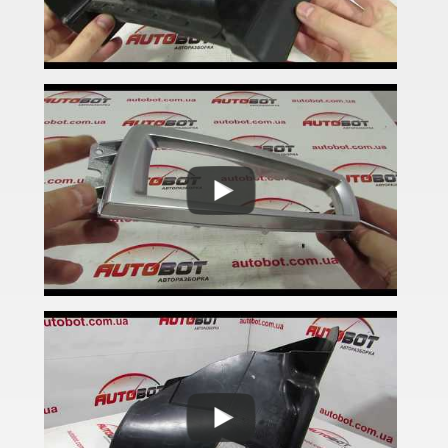
3 Series F30, F31, F36
3 Series F34
M3 F80
3 Series G20/G21
4 Series F32
4 Series F33
4 Series F36
M4 F82/F83
5 Series E39
M5 E39
5 Series E60