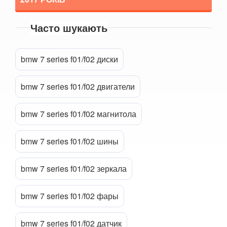
7 Series G11/G12
Часто шукають
8 Series G14/G15/G16
Прикріпити файл
attach_file
i3 l01
bmw 7 series f01/f02 диски
i8 l12/l15
bmw 7 series f01/f02 двигатели
X1 I E84
bmw 7 series f01/f02 магнитола
X1 II F48
X2 F39
bmw 7 series f01/f02 шины
X3 I E83
bmw 7 series f01/f02 зеркала
X3 II F25
bmw 7 series f01/f02 фары
X3 III G01
X3M III F97
bmw 7 series f01/f02 датчик