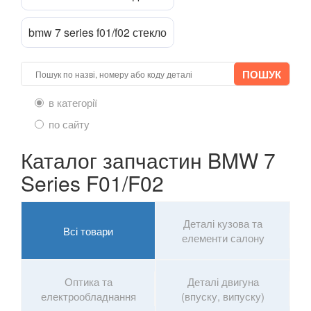
X4 I F26
bmw 7 series f01/f02 стекло
X4M I F26
X4 II G02
в категорії
X4M II F98
по сайту
X5 I E53
Каталог запчастин BMW 7
X5 II E70
Series F01/F02
X5M II E70
X5 III F15
Деталі кузова та
Всі товари
елементи салону
X5M III F85
X5 IV G05
Оптика та
Деталі двигуна
електрообладнання
(впуску, випуску)
X6 I E71