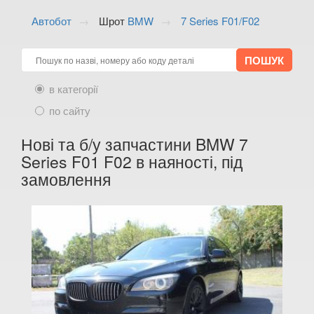
ALFA ROMEO
keyboard_arrow_down
Автобот
Шрот
BMW
7 Series F01/F02
AUDI
keyboard_arrow_down
BMW
keyboard_arrow_down
в категорії
1 Series E81
по сайту
1 Series E82
Нові та б/у запчастини BMW 7
1 Series E87
Series F01 F02 в наяності, під
замовлення
1 Series E88
1 Series F20
1 Series F21
1 Series F40
M1 F40