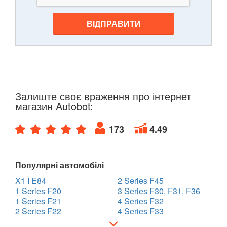
ВІДПРАВИТИ
Залиште своє враження про інтернет
магазин Autobot:
173
4.49
Популярні автомобілі
X1 I E84
2 Series F45
1 Series F20
3 Series F30, F31, F36
1 Series F21
4 Series F32
2 Series F22
4 Series F33