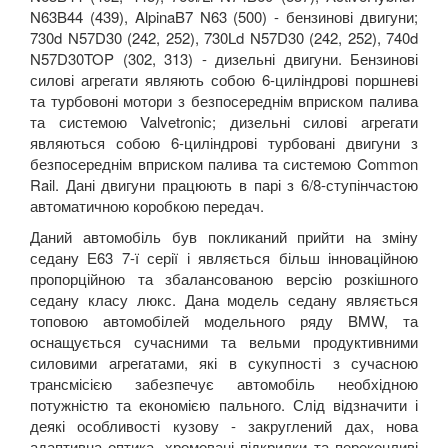
N63B44 (439), AlpinaB7 N63 (500) - бензинові двигуни;
730d N57D30 (242, 252), 730Ld N57D30 (242, 252), 740d
N57D30TOP (302, 313) - дизельні двигуни. Бензинові
силові агрегати являють собою 6-циліндрові поршневі
та турбовоні мотори з безпосереднім вприском палива
та системою Valvetronic; дизельні силові агрегати
являються собою 6-циліндрові турбовані двигуни з
безпосереднім вприском палива та системою Common
Rail. Дані двигуни працюють в парі з 6/8-ступінчастою
автоматичною коробкою передач.
Даний автомобіль був покликаний прийти на зміну
седану Е63 7-ї серії і являється більш інноваційною
пропорційною та збалансованою версію розкішного
седану класу люкс. Дана модель седану являється
топовою автомобілей модельного ряду BMW, та
оснащується сучасними та вельми продуктивними
силовими агрегатами, які в сукупності з сучасною
трансмісією забезпечує автомобіль необхідною
потужністю та економією пального. Слід відзначити і
деякі особливості кузову - закруглений дах, нова
адаптивна оптика, хромовані підкрилки та переконливі