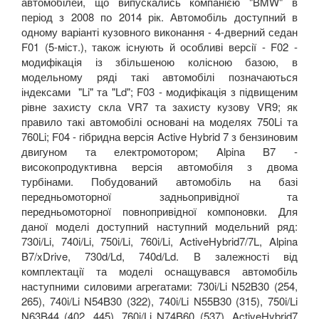
автомобілей, що випускались компанією "BMW" в
період з 2008 по 2014 рік. Автомобіль доступний в
одному варіанті кузовного виконання - 4-дверний седан
F01 (5-міст.), також існують й особливі версії - F02 -
модифікація із збільшеною колісною базою, в
модельному ряді такі автомобілі позначаються
індексами "Li" та "Ld"; F03 - модифікація з підвищеним
рівне захисту скла VR7 та захисту кузову VR9; як
правило такі автомобілі основані на моделях 750Li та
760Li; F04 - гібридна версія Active Hybrid 7 з бензиновим
двигуном та електромотором; Alpina B7 -
високопродуктивна версія автомобіля з двома
турбінами. Побудований автомобіль на базі
передньомоторної задньопривідної та
передньомоторної повнопривідної компоновки. Для
даної моделі доступний наступний модельний ряд:
730i/Li, 740i/Li, 750i/Li, 760i/Li, ActiveHybrid7/7L, Alpina
B7/xDrive, 730d/Ld, 740d/Ld. В залежності від
комплектації та моделі оснащувався автомобіль
наступними силовими агрегатами: 730i/Li N52B30 (254,
265), 740i/Li N54B30 (322), 740i/Li N55B30 (315), 750i/Li
N63B44 (402, 445), 760i/Li N74B60 (537), ActiveHybrid7