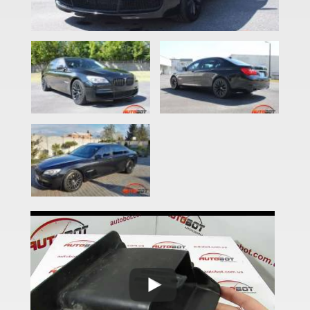
2 Series F22
2 Series F23
2 Series F45
2 Series F46
M2 F87
2 Series F44 Gran Coupe
M2 F44 Gran Coupe
3 Series E46
M3 E46
3 Series E90, E91, E92, E93
M3 E90/E92/E93