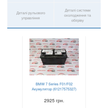
X6M I E71
Деталі системи
Деталі рульового
охолодження та
управління
X6 II F16
обігріву
X6M II F86
X6 III G06
X7 G07
XM (G09)
Z3 E36
Z3M E36
BMW 7 Series F01/F02
Z4 E85/E86
Акумулятор (61217575327)
Z4M E85/E86
2925 грн.
Z4 E89