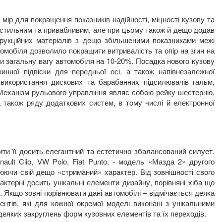
мір для покращення показників надійності, міцності кузову та
ш стильним та привабливим, але при цьому також й дещо додав
трукційних матеріалів з дещо збільшеними показниками межі
томобіля дозволило покращити витривалість та опір на згин на
и загальну вагу автомобіля на 10-20%. Посадка нового кузову
инної підвіски для передньої осі, а також напівнезалежної
о використання дискових та барабанних підсилювачів гальм,
еханізм рульового управління являє собою рейку-шестерню,
а також ряду додаткових систем, в тому числі й електронної
ти її досить елегантний та естетично збалансований силует.
nault
Clio
,
VW
Polo
,
Fiat
Punto
, - модель «Мазда 2» другого
юючи свій дещо «стриманий» характер. Від зовнішності свого
актерні досить унікальні елементи дизайну, порівняні хіба що
. Якщо зовні порівнювати дані автомобілі – відмічається деяка
нтів, які для кожної окремої моделі виконані з унікальними
деяких закруглень форм кузовних елементів та їх переходів.