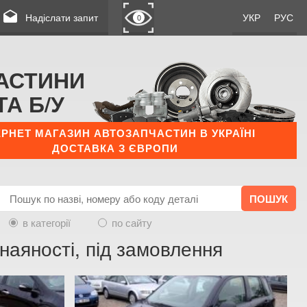
drafts
Надіслати запит
УКР
РУС
0
АСТИНИ
ТА Б/У
ЕРНЕТ МАГАЗИН АВТОЗАПЧАСТИН В УКРАЇНІ
ДОСТАВКА З ЄВРОПИ
в категорії
по сайту
 наяності, під замовлення