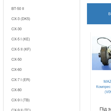
BT-50 II
В
CX-3 (DK5)
CX-30
CX-5 I (KE)
CX-5 II (KF)
CX-50
CX-60
CX-7 I (ER)
MAZD
Компрес
CX-80
(V0
CX-9 I (TB)
Під 
CX-9 II (TC)