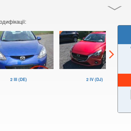
одифікації:
2 III (DE)
2 IV (DJ)