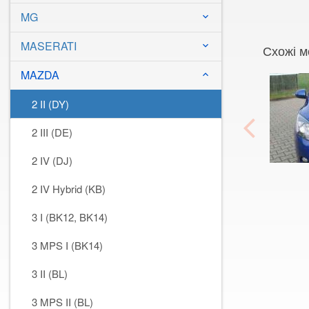
MG
keyboard_arrow_down
MASERATI
keyboard_arrow_down
Схожі м
MAZDA
keyboard_arrow_down
2 II (DY)
2 III (DE)
2 IV (DJ)
2 IV Hybrid (KB)
3 I (BK12, BK14)
3 MPS I (BK14)
3 II (BL)
3 MPS II (BL)