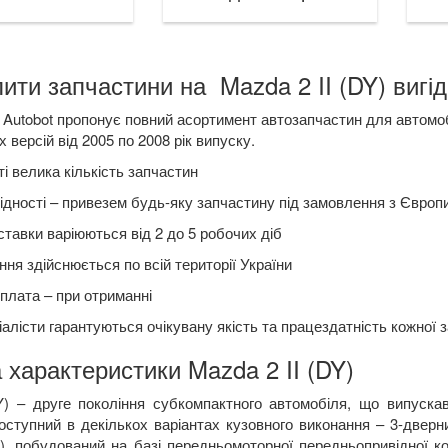
ити запчастини на Mazda 2 II (DY) вигід
Autobot пропонує повний асортимент автозапчастин для автомобі
 версій від 2005 по 2008 рік випуску.
і велика кількість запчастин
ідності – привезем будь-яку запчастину під замовлення з Європ
ставки варіюються від 2 до 5 робочих діб
ня здійснюється по всій території України
плата – при отриманні
алісти гарантуються очікувану якість та працездатність кожної 
 характеристики Mazda 2 II (DY)
Y
) –
друге покоління субкомпактного автомобіля, що випуска
ступний в декількох варіантах кузовного виконання – 3-дверний
т.), побудований на базі передньомоторної передньопривідної 