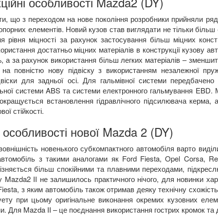
ційні особливості
Mazda2 (DY)
ти, що з переходом на нове покоління розробники прийняли ряд 
опорних елементів. Новий кузов став виглядати не тільки біль
я рівня міцності за рахунок застосування більш міцних конс
користання достатньо міцних матеріалів в конструкції кузову ав
, а за рахунок використання більш легких матеріалів – зменшит
 на повністю нову підвіску з використанням незалежної пруж
ідвіски для задньої осі. Для гальмівної системи передбачен
ьної системи
ABS
та системи електронного гальмування
EBD
.
М
покращується встановлення гідравлічного підсилювача керма, 
ої стійкості.
 особливості нової Mazda 2 (DY)
зовнішність новенького субкомпактного автомобіля варто виділи
автомобіль з такими аналогами як
Ford
Fiesta
,
Opel
Corsa
,
Re
різняється більш спокійними та плавними переходами, підкресл
 у
Mazda
2
II
не залишилось практичного нічого, для новинки хар
Fiesta
, з яким автомобіль також отримав деяку технічну схожість
уету при цьому оригінальне виконання окремих кузовних елеме
и. Для
Mazda
II
–
це поєднання використання гострих кромок та 