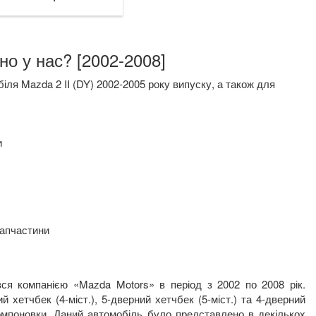
но у нас? [2002-2008]
ля Mazda 2 II (DY) 2002-2005 року випуску, а також для
и
запчастини
вся компанією «
Mazda
Motors
» в період з 2002 по 2008 рік.
 хетчбек (4-міст.), 5-дверний хетчбек (5-міст.) та 4-дверний
компоновки. Даний автомобіль було представлено в декількох