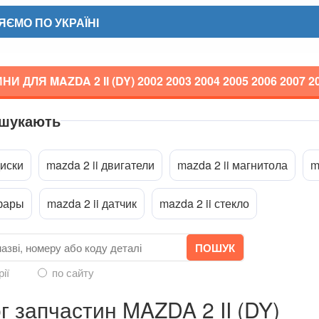
ЄМО ПО УКРАЇНІ
И ДЛЯ MAZDA 2 II (DY)
2002 2003 2004 2005 2006 2007 2
 шукають
a
диски
mazda 2 ii двигатели
mazda 2 ii магнитола
m
 фары
mazda 2 ii датчик
mazda 2 ii стекло
рії
по сайту
г запчастин MAZDA 2 II (DY)