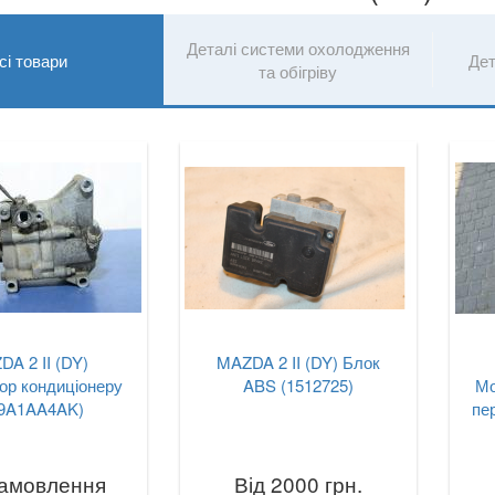
Деталі системи охолодження
сі товари
Дет
та обігріву
A 2 II (DY)
MAZDA 2 II (DY) Блок
ор кондиціонеру
ABS (1512725)
Мо
9A1AA4AK)
пе
замовлення
Від 2000 грн.