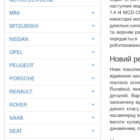
наступних мо
1.4
l
4
MCD
-
C
MINI
keyboard_arrow_down
інжекторні мо
дизельні сило
MITSUBISHI
keyboard_arrow_down
та верхнім р
передається 
NISSAN
keyboard_arrow_down
роботизованої
OPEL
keyboard_arrow_down
Новий р
PEUGEOT
keyboard_arrow_down
Нове поколін
відмінною на
PORSCHE
keyboard_arrow_down
поклала осно
Runabout
, як
RENAULT
keyboard_arrow_down
деталей. Вар
запозичену в
ROVER
keyboard_arrow_down
даного класу
насамперед ві
SAAB
keyboard_arrow_down
висоти кузов
динамічним, 
SEAT
keyboard_arrow_down