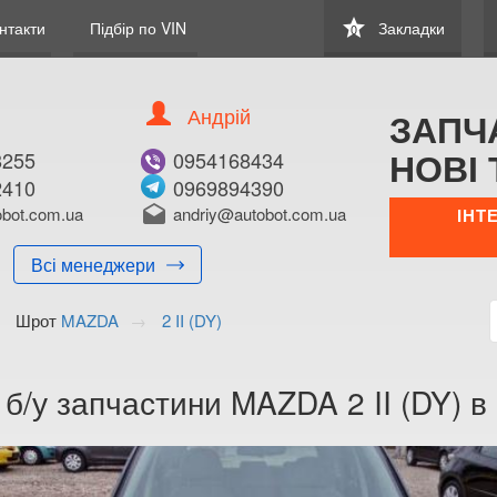
star
нтакти
Підбір по VIN
Закладки
0
Андрій
ЗАПЧ
НОВІ 
8255
0954168434
2410
0969894390
bot.com.ua
drafts
andriy@autobot.com.ua
ІНТ
Всі менеджери
Шрот
MAZDA
2 II (DY)
 б/у запчастини MAZDA 2 II (DY) в