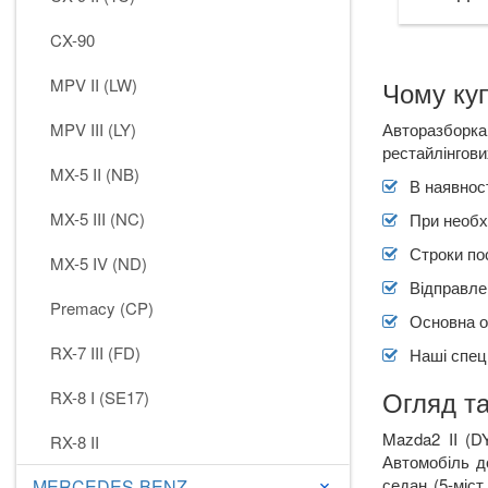
CX-90
MPV II (LW)
Чому куп
MPV III (LY)
Авторазборка 
рестайлінгових
MX-5 II (NB)
В наявност
MX-5 III (NC)
При необх
Строки по
MX-5 IV (ND)
Відправлен
Premacy (CP)
Основна о
RX-7 III (FD)
Наші спеці
Огляд та
RX-8 I (SE17)
Mazda
2
II
(
D
RX-8 II
Автомобіль до
седан (5-міс
MERCEDES-BENZ
keyboard_arrow_down