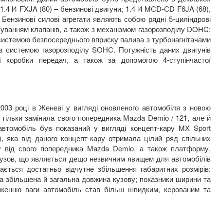
 1.4
l
4
FXJA
(80) – бензинові двигуни; 1.4
l
4
MCD
-
CD F
6
JA
(68),
. Бензинові силові агрегати являють собою рядні 5-циліндрові
шуванням клапанів, а також з механізмом газорозподілу
DOHC
;
з системою безпосереднього вприску палива з турбонагнітачами
 з системою газорозподілу
SOHC
. Потужність даних двигунів
ої коробки передач, а також за допомогою 4-ступінчастої
003 році в Женеві у вигляді оновленого автомобіля з новою
 тільки замінила свого попередника
Mazda
Demio
/ 121,
але й
автомобіль був показаний у вигляді концепт-кару
MX
Sport
), яка від даного концепт-кару отримала цілий ряд спільних
у від свого попередника
Mazda
Demio
, а також платформу,
кузов, що являється дещо незвичним явищем для автомобілів
ається достатньо відчутне збільшення габаритних розмірів:
ла збільшена й загальна довжина кузову; показники ширини та
иженню ваги автомобіль став більш швидким, керованим та