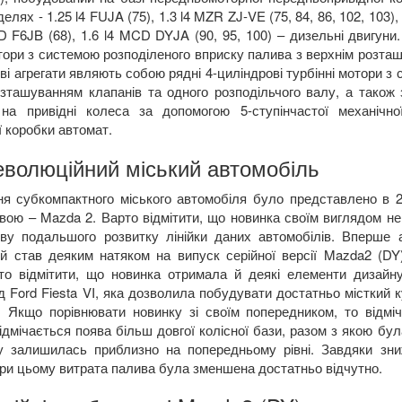
делях - 1.25
l
4
FUJA
(75), 1.3
l
4
MZR
ZJ
-
VE
(75, 84, 86, 102, 103),
D F
6
JB
(68), 1.6
l
4
MCD DYJA
(90, 95, 100) – дизельні двигуни
тори з системою розподіленого вприску палива з верхнім розта
ві агрегати являють собою рядні 4-циліндрові турбінні мотори 
озташуванням клапанів та одного розподільчого валу, а також
на привідні колеса за допомогою 5-ступінчастої механічн
 коробки автомат.
еволюційний міський автомобіль
ня субкомпактного міського автомобіля було представлено в 2
звою –
Mazda
2.
Варто відмітити, що новинка своїм виглядом не
ву подальшого розвитку лінійки даних автомобілів. Вперше 
ий став деяким натяком на випуск серійної версії
Mazda
2 (
DY
то відмітити, що новинка отримала й деякі елементи дизайн
ід
Ford
Fiesta
VI
, яка дозволила побудувати достатньо місткий 
. Якщо порівнювати новинку зі своїм попередником, то відміч
дмічається поява більш довгої колісної бази, разом з якою бу
у залишилась приблизно на попередньому рівні. Завдяки зн
при цьому витрата палива була зменшена достатньо відчутно.