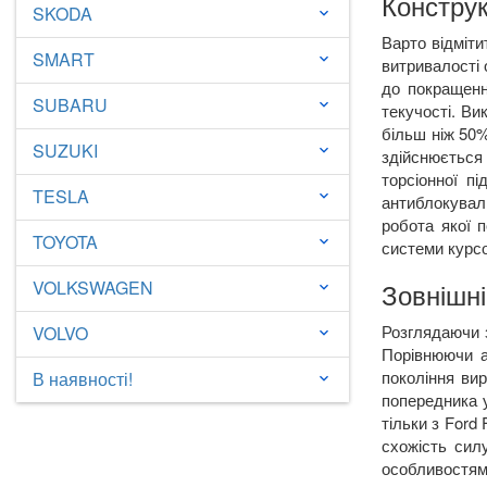
Конструк
SKODA
keyboard_arrow_down
Варто відміти
SMART
keyboard_arrow_down
витривалості 
до покращенн
SUBARU
keyboard_arrow_down
текучості. Ви
більш ніж 50%
SUZUKI
keyboard_arrow_down
здійснюється
торсіонної п
TESLA
keyboard_arrow_down
антиблокувал
робота якої 
TOYOTA
keyboard_arrow_down
системи курсов
VOLKSWAGEN
Зовнішні
keyboard_arrow_down
Розглядаючи 
VOLVO
keyboard_arrow_down
Порівнюючи 
покоління ви
В наявності!
keyboard_arrow_down
попередника
тільки з
Ford
схожість сил
особливостям