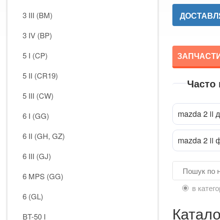
3 III (BM)
ДОСТАВЛЯ
3 IV (BP)
5 I (CP)
ЗАПЧАСТИН
5 II (CR19)
Часто
5 III (CW)
mazda 2 ii 
6 I (GG)
6 II (GH, GZ)
mazda 2 ii
6 III (GJ)
6 MPS (GG)
в катего
6 (GL)
Катало
BT-50 I