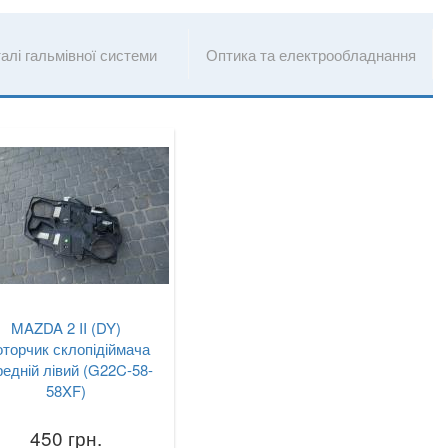
алі гальмівної системи
Оптика та електрообладнання
MAZDA 2 II (DY)
торчик склопідіймача
редній лівий (G22C-58-
58XF)
450 грн.