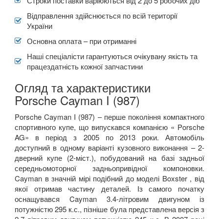
Строки поставки варіюються від 2 до 5 робочих діб
Відправлення здійснюється по всій території
України
Основна оплата – при отриманні
Наші спеціалісти гарантуються очікувану якість та
працездатність кожної запчастини
Огляд та характеристики
Porsche Cayman I (987)
Porsche Cayman I (987) – перше покоління компактного
спортивного купе, що випускався компанією « Porsche
AG» в період з 2005 по 2013 роки. Автомобіль
доступний в одному варіанті кузовного виконання – 2-
дверний купе (2-міст.), побудований на базі задньої
середньомоторної задньопривідної компоновки.
Cayman в значній мірі подібний до моделі Boxster , від
якої отримав частину деталей. Із самого початку
оснащувався Cayman 3.4-літровим двигуном із
потужністю 295 к.с., пізніше була представлена версія з