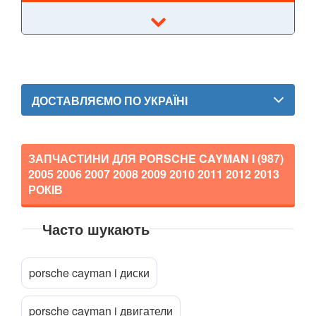
Boxster I (986)
Boxster II (987)
Boxster III (981)
Boxster IV 718 (982)
ДОСТАВЛЯЄМО ПО УКРАЇНІ
Cayenne I 9PA (955)
Cayenne II 92A (958)
ЗАПЧАСТИНИ ДЛЯ PORSCHE CAYMAN I (987)
2005 2006 2007 2008 2009 2010 2011 2012 2013
Cayenne III (PO536)
РОКІВ
Cayman I (987)
Часто шукають
Cayman II (981)
Прикріпити файл
attach_file
718 Cayman (982)
porsche cayman i диски
Macan
porsche cayman i двигатели