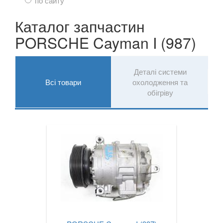
по сайту
TOYOTA
keyboard_arrow_down
Каталог запчастин
VOLKSWAGEN
keyboard_arrow_down
PORSCHE Cayman I (987)
VOLVO
keyboard_arrow_down
В наявності!
Деталі системи
keyboard_arrow_down
Всі товари
охолодження та
обігріву