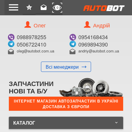
menu
star
drafts
0
0
Олег
Андрій
0988978255
0954168434
0506722410
0969894390
oleg@autobot.com.ua
andriy@autobot.com.ua
drafts
drafts
Всі менеджери
ЗАПЧАСТИНИ
НОВІ ТА Б/У
ІНТЕРНЕТ МАГАЗИН АВТОЗАПЧАСТИН В УКРАЇНІ
ДОСТАВКА З ЄВРОПИ
КАТАЛОГ
keyboard_arrow_down