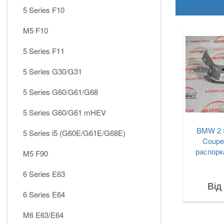
5 Series F10
M5 F10
5 Series F11
5 Series G30/G31
5 Series G60/G61/G68
5 Series G60/G61 mHEV
BMW 2 S
5 Series i5 (G60E/G61E/G68E)
Coupe
распорк
M5 F90
6 Series E63
Від
6 Series E64
M6 E63/E64