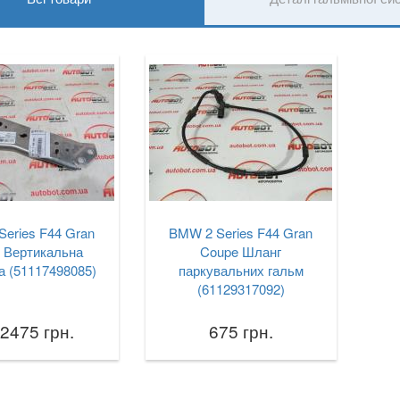
eries F44 Gran
BMW 2 Series F44 Gran
 Вертикальна
Coupe Шланг
а (51117498085)
паркувальних гальм
(61129317092)
 2475 грн.
675 грн.