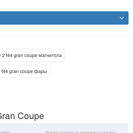
 2 f44 gran coupe магнитола
 f44 gran coupe фары
Gran Coupe
стеми
Деталі кузова та елементи салону