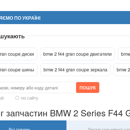
ЄМО ПО УКРАЇНІ
 шукають
ran coupe диски
bmw 2 f44 gran coupe двигатели
bmw
gran coupe шины
bmw 2 f44 gran coupe зеркала
bmw 2
ріпити файл
рії
по сайту
г запчастин BMW 2 Series F44 
Всі товари
Деталі гальмівної си