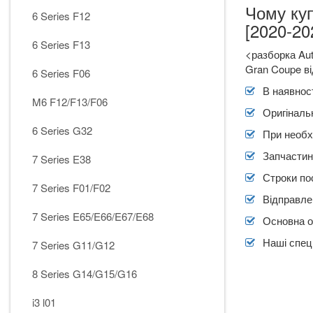
Чому ку
6 Series F12
[2020-20
6 Series F13
<разборка Aut
Gran Coupe ві
6 Series F06
В наявност
M6 F12/F13/F06
Оригіналь
6 Series G32
При необх
Запчастин
7 Series E38
Строки по
7 Series F01/F02
Відправлен
7 Series E65/E66/E67/E68
Основна о
Наші спеці
7 Series G11/G12
8 Series G14/G15/G16
i3 l01