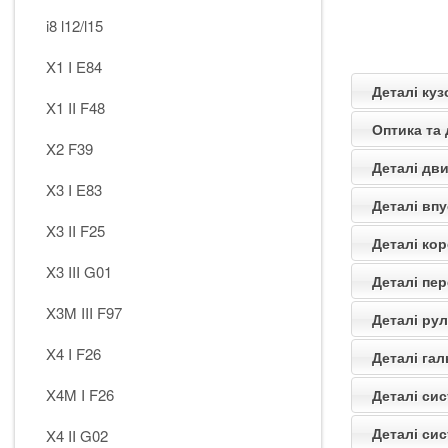
i8 l12/l15
X1 I E84
Деталі куз
X1 II F48
Оптика та
X2 F39
Деталі дви
X3 I E83
Деталі впу
X3 II F25
Деталі кор
X3 III G01
Деталі пер
X3M III F97
Деталі ру
X4 I F26
Деталі гал
X4M I F26
Деталі си
Деталі си
X4 II G02