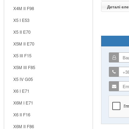
Деталі еле
X4M II F98
X5 I E53
X5 II E70
X5M II E70
X5 III F15
X5M III F85
X5 IV G05
X6 I E71
X6M I E71
X6 II F16
X6M II F86