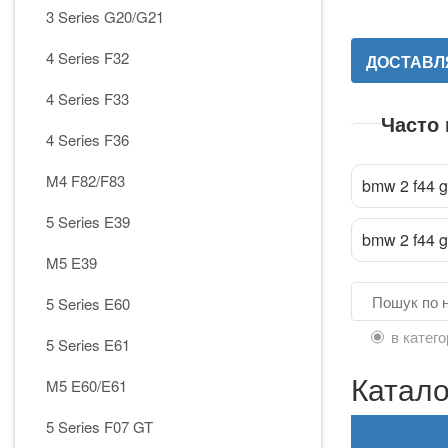
3 Series G20/G21
4 Series F32
ДОСТАВЛЯ
4 Series F33
Часто
4 Series F36
M4 F82/F83
bmw 2 f44 g
5 Series E39
bmw 2 f44 
Прик
attach_file
M5 E39
5 Series E60
в катего
5 Series E61
Катало
M5 E60/E61
5 Series F07 GT