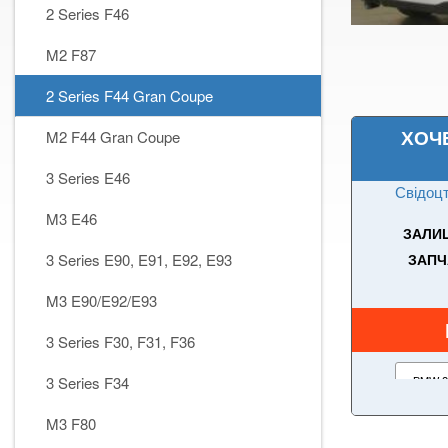
2 Series F46
M2 F87
2 Series F44 Gran Coupe
ХОЧ
M2 F44 Gran Coupe
3 Series E46
Свідоцт
M3 E46
ЗАЛИШ
3 Series E90, E91, E92, E93
ЗАПЧ
M3 E90/E92/E93
3 Series F30, F31, F36
3 Series F34
M3 F80