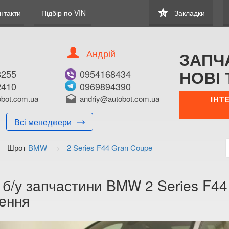
star
нтакти
Підбір по VIN
Закладки
0
Андрій
ЗАПЧ
НОВІ 
8255
0954168434
2410
0969894390
bot.com.ua
drafts
andriy@autobot.com.ua
ІНТ
Всі менеджери
Шрот
BMW
2 Series F44 Gran Coupe
 б/у запчастини BMW 2 Series F44
ення