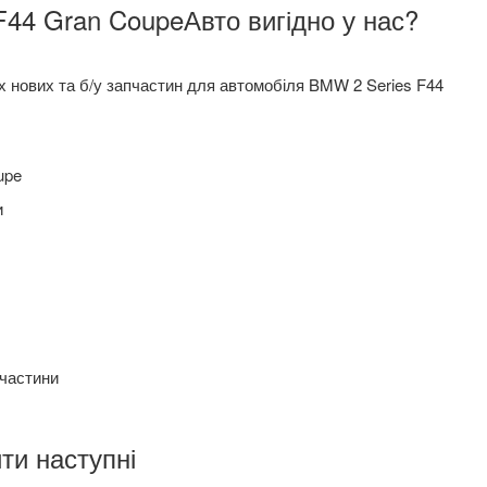
44 Gran CoupeАвто вигідно у нас?
х нових та б/у запчастин для автомобіля BMW 2 Series F44
upe
и
пчастини
ти наступні