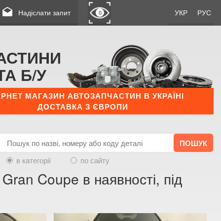
drafts
Надіслати запит
УКР
РУС
0
АСТИНИ
ТА Б/У
ЕРНЕТ МАГАЗИН АВТОЗАПЧАСТИН В УКРАЇНІ
ДОСТАВКА З ЄВРОПИ
в категорії
по сайту
 Gran Coupe в наявності, під