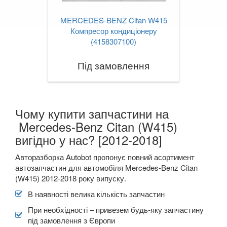
V-CLASS W447
MERCEDES-BENZ Citan W415
Viano W639
Компресор кондиціонеру
(4158307100)
X-CLASS W470
Під замовлення
MINI
keyboard_arrow_down
MITSUBISHI
keyboard_arrow_down
NISSAN
Чому купити запчастини на
keyboard_arrow_down
Mercedes-Benz Citan (W415)
OPEL
keyboard_arrow_down
вигідно у нас? [2012-2018]
PEUGEOT
keyboard_arrow_down
Авторазборка Autobot пропонує повний асортимент
автозапчастин для автомобіля Mercedes-Benz Citan
PORSCHE
keyboard_arrow_down
(W415) 2012-2018 року випуску.
В наявності велика кількість запчастин
RENAULT
keyboard_arrow_down
При необхідності – привезем будь-яку запчастину
ROVER
keyboard_arrow_down
під замовлення з Європи