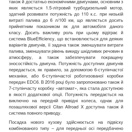
також й достатньо економічними двигунами, основним з
яких являється 1.5-літровий турбодизельний мотор,
здатний розвивати потужність до 110 к.с. при низькій
витраті палива до 6 л/100 км, що являється досить
прийнятним показником як для автомобіля даного
класу. Досить важливу роль при цьому відіграє й
система
BlueEfficiency
, що встановлюється для деяких
варіантів двигунів, її задача також зменшувати витрати
палива, зменшувати рівень викиду шкідливих речовин в
атмосферу, а також забезпечувати покращену
зносостійкість двигуна. Потужність доступних двигунів
передається, як правило, за допомогою 6-ступінчастої
механіки, або 6-ступінчастої роботизованої коробки
передач
EDC
6.
В 2016 році було запропоновано також й
7-ступінчасту коробку «автомат», яка стала доступною
в якості додаткової опції. Потужність передається на
виключно на передній привідні колеса, однак для
позашляхової версії
Citan
Allroad
X
доступна також й
система повного приводу.
Посадка нового кузову здійснюється на підвіску
комбінованого типу – для передньої осі передбачено