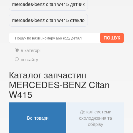
mercedes-benz citan w415 датчик
E-CLASS W211/S211
mercedes-benz citan w415 стекло
E-CLASS W212/S212
E-CLASS W213/S213
E-CLASS C238/A238
в категорії
по сайту
E-CLASS X213 ALL-TERRAIN
Каталог запчастин
EQC N293
MERCEDES-BENZ Citan
G-CLASS W463
W415
GL-CLASS X164
GL-CLASS X166
Деталі системи
Всі товари
охолодження та
GLA-CLASS X156
обігріву