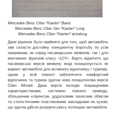
Mercedes-Benz Citan "Kasten" Basic
Mercedes-Benz Citan Van "Kasten" Long
Mercedes-Benz Citan "Kasten" extralong
Дане рішення було прийняте для того, щоб автомобіль
зміг скласти достойну конкурентну боротьбу по усім
напрямкам, як серед пасажирських мінівенів, так і для
вантажних фургонів класу «
LCV
». Варто відмітити, що
пасажирська версія мінівену іноді позиціонується як
варіант автомобіля для активного відпочинку і туризму,
однак у всій повноті забезпечити комфортний
відпочинок та туризм здатна нова позашляхова версія
Citan
Allroad
. Дана версія володіє покращеними
характеристиками, системою повного приводу,
збільшеним кліренсом, додатковим захисним обвісом
та стилістичними пластиковими накладками на кузові,
що здатна дійсно розкрити увесь потенціал автомобіля.