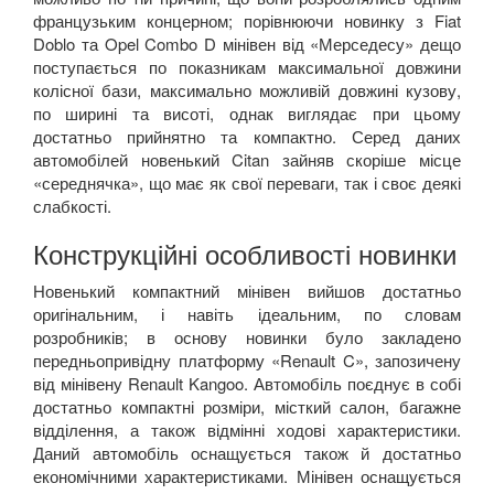
французьким концерном; порівнюючи новинку з
Fiat
Doblo
та
Opel
Combo
D
мінівен від «Мерседесу» дещо
поступається по показникам максимальної довжини
колісної бази, максимально можливій довжині кузову,
по ширині та висоті, однак виглядає при цьому
достатньо прийнятно та компактно. Серед даних
автомобілей новенький
Citan
зайняв скоріше місце
«середнячка», що має як свої переваги, так і своє деякі
слабкості.
Конструкційні особливості новинки
Новенький компактний мінівен вийшов достатньо
оригінальним, і навіть ідеальним, по словам
розробників; в основу новинки було закладено
передньопривідну платформу «
Renault
C
», запозичену
від мінівену
Renault
Kangoo
. Автомобіль поєднує в собі
достатньо компактні розміри, місткий салон, багажне
відділення, а також відмінні ходові характеристики.
Даний автомобіль оснащується також й достатньо
економічними характеристиками. Мінівен оснащується