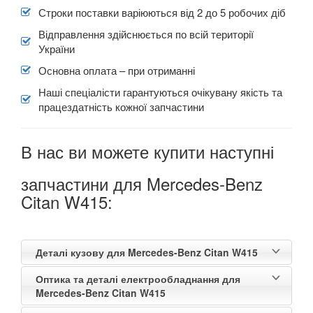
Строки поставки варіюються від 2 до 5 робочих діб
SAAB
keyboard_arrow_down
Відправлення здійснюється по всій території
SEAT
keyboard_arrow_down
України
Основна оплата – при отриманні
SKODA
keyboard_arrow_down
Наші спеціалісти гарантуються очікувану якість та
SMART
keyboard_arrow_down
працездатність кожної запчастини
SUBARU
keyboard_arrow_down
В нас ви можете купити наступні
SUZUKI
keyboard_arrow_down
запчастини для Mercedes-Benz
TESLA
keyboard_arrow_down
Citan W415:
TOYOTA
keyboard_arrow_down
VOLKSWAGEN
keyboard_arrow_down
Деталі кузову для Mercedes-Benz Citan W415
VOLVO
Оптика та деталі електрообладнання для
keyboard_arrow_down
Mercedes-Benz Citan W415
В наявності!
keyboard_arrow_down