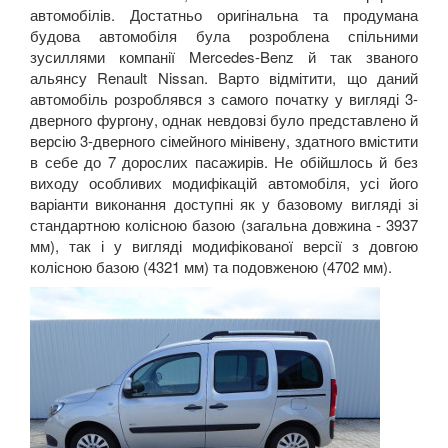
автомобілів. Достатньо оригінальна та продумана
будова автомобіля була розроблена спільними
зусиллями компанії
Mercedes
-
Benz
й так званого
альянсу
Renault
Nissan
. Варто відмітити, що даний
автомобіль розроблявся з самого початку у вигляді 3-
дверного фургону, однак невдовзі було представлено й
версію 3-дверного сімейного мінівену, здатного вмістити
в себе до 7 дорослих пасажирів. Не обійшлось й без
виходу особливих модифікацій автомобіля, усі його
варіанти виконання доступні як у базовому вигляді зі
стандартною колісною базою (загальна довжина - 3937
мм), так і у вигляді модифікованої версії з довгою
колісною базою (4321 мм) та подовженою (4702 мм).