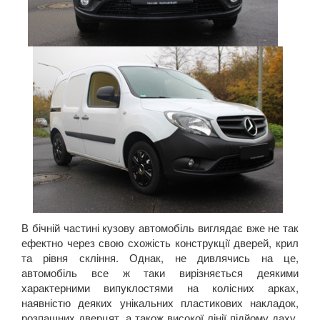
В бічній частині кузову автомобіль виглядає вже не так
ефектно через свою схожість конструкції дверей, крил
та рівня скління. Однак, не дивлячись на це,
автомобіль все ж таки вирізняється деякими
характерними випуклостями на колісних арках,
наявністю деяких унікальних пластикових накладок,
розпашних дверцят, а також високої лінії підйому даху.