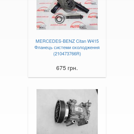
S-CLASS W223
S-CLASS C217/A217
EQS (V297)
SL-CLASS R230
MERCEDES-BENZ Citan W415
Фланець системи охолодження
SL-CLASS R231
(210473766R)
SLK-CLASS R170
675 грн.
SLK-CLASS R171
SLK-CLASS R172
Sprinter I W901-905
Sprinter II W906
Vaneo W414