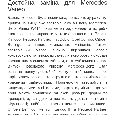
Достойна заміна для
Mercedes
Vaneo
Базова ж версія була покликана, по великому рахунку,
прийти на зміну вже застарівшому мінівену
Mercedes
-
Benz
Vaneo
W
414, який не міг задовольнити потреби
споживачів та вигравати у таких аналогів як
Renault
Kangoo
,
Peugeot
Partner
,
Fiat
Doblo
,
Opel
Combo
,
Citroen
Berlingo
та інших компактних мінівенів. Також,
застарівший
Vaneo
значно вирізнявся своєю
конструкцією та типорозмірами, які його робили скоріше
компактним міським хетчбеком, аніж субкомпактвэном.
Випуск новенького мінівену
Mercedes
-
Benz
Citan
означав появу достойної конкурентної моделі, що
вирізнялась своєю конструкцією, типорозмірами та
ходовими здібностями. Порівнюючи автомобіль з
вищезгаданими міні венами, варто відмітити, що усі
вони мають приблизно однакові розміри, форми та
пропорції, однак деякі з них мають достатньо помітні
відмінності; найбільш компактним з них виявились
Citroen
Berlingo
,
Renault
Kangoo
II
та
Peugeot
Partner
,
можливо по тій причині, що вони розроблялись одним