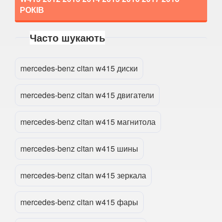
РОКІВ
CLA-CLASS C117/X117
Часто шукають
CL-CLASS W215/C215
Прикріпити файл
attach_file
CL-CLASS W216/C216
mercedes-benz citan w415 диски
CLK-CLASS C208/A208
mercedes-benz citan w415 двигатели
CLK-CLASS C209/A209
CLS-CLASS C219
mercedes-benz citan w415 магнитола
CLS-CLASS C218
mercedes-benz citan w415 шины
CLS-CLASS X218
mercedes-benz citan w415 зеркала
CLS-CLASS C257
mercedes-benz citan w415 фары
E-CLASS C207/A207
E-CLASS W210/S210