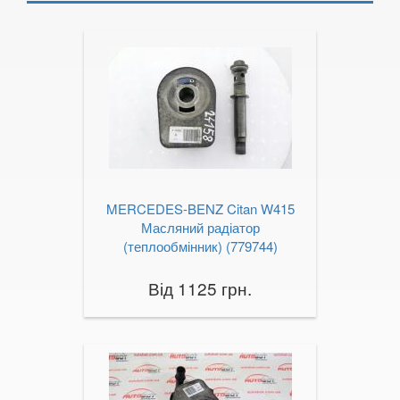
GLB-Class X247
GLC-CLASS X253, C253
GLE-CLASS C292
GLK-CLASS X204
ML-CLASS I W163
ML-CLASS II W164
MERCEDES-BENZ Citan W415
ML-CLASS III W166
Масляний радіатор
(теплообмінник) (779744)
R-CLASS W251
Від 1125 грн.
S-CLASS W220
S-CLASS W221
S-CLASS W222