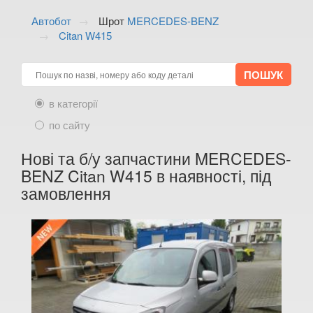
ALFA ROMEO
keyboard_arrow_down
Автобот
Шрот
MERCEDES-BENZ
Citan W415
AUDI
keyboard_arrow_down
BMW
keyboard_arrow_down
CITROEN
keyboard_arrow_down
в категорії
FIAT
по сайту
keyboard_arrow_down
FORD
Нові та б/у запчастини MERCEDES-
keyboard_arrow_down
BENZ Citan W415 в наявності, під
HONDA
keyboard_arrow_down
замовлення
HYUNDAI
keyboard_arrow_down
JAGUAR
keyboard_arrow_down
JEEP
keyboard_arrow_down
KIA
keyboard_arrow_down