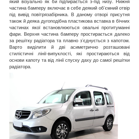
який візуально як би підпирається з-під низу. Нижня
частина бамперу включає в себе деякий об’ємний отвір
під вивід повітрязабірника. В даному отворі присутня
також й деяка дугоподібна пластикова вставка в бічних
частинах якої встановлюються овальні протитуманні
фари. Верхня частина бамперу простирається далеко
за решітку радіатора та плавно з’єднується з капотом.
Варто виділити й дві асиметрично розташовані
стилістичні лінії-випуклості, які простираються від
основи капоту та від лінії спуску даху до самої решітки
радіатора.