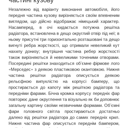
Незалежно від варіанту виконання автомобіля, його
передня частина кузову вирізняється своїм впевненим
виглядом, що дійсно відображає німецький характер.
Насамперед, в очі кидається потужна решітка
радіатора, встановлена в дещо округлий отвір під неї; в
ньому присутні три горизонтально розташовані та дещо
вигнуті ребра жорсткості, що отримали невеликий кут
нахилу донизу; внутрішня частина ребер жорсткості
також вирізняються й невеликими точеними отворами.
Посередині решітки знаходиться об’ємне фірмове лого
«Мерседес» з деякою пластиковою окантовкою. Нижня
частина решітки радіатора описується деякою
рельєфною випуклістю на корпусі бамперу, що
простирається до капоту між решіткою радіатора та
передніми фарами. Бічна кромка корпусу передніх фар
повторює дане округлення та візуально як би доповнює
загальну картину своїми незвичними формами. Об’ємні
фари головного світла простираються достатньо
далеко від решітки радіатора до самих передніх крил.
Нижня частина фар описується переднім бампером,