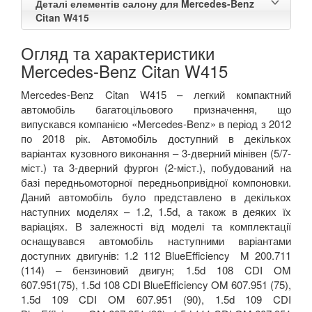
Деталі елементів салону для Mercedes-Benz
Citan W415
Огляд та характеристики
Mercedes-Benz Citan W415
Mercedes
-
Benz
Citan
W
415 –
легкий компактний
автомобіль багатоцільового призначення, що
випускався компанією «
Mercedes
-
Benz
» в період з 2012
по 2018 рік. Автомобіль доступний в декількох
варіантах кузовного виконання – 3-дверний мінівен
(5/7-
міст.) та 3-дверний фургон (2-міст.), побудований на
базі передньомоторної передньопривідної компоновки.
Даний автомобіль було представлено в декількох
наступних моделях – 1.2, 1.5
d
,
а також в деяких їх
варіаціях. В залежності від моделі та комплектації
оснащувався автомобіль наступними варіантами
доступних двигунів: 1.2 112
BlueEfficiency
M
200.711
(114) – бензиновий двигун; 1.5
d
108
CDI
OM
607.951(75), 1.5
d
108
CDI
BlueEfficiency
OM
607.951 (75),
1.5
d
109
CDI
OM
607.951 (90), 1.5
d
109
CDI