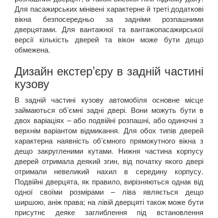
Для пасажирських мінівені характерне й треті додаткові
вікна безпосередньо за задніми розпашними
дверцятами. Для вантажної та вантажопасажирської
версії кількість дверей та вікон може бути дещо
обмежена.
Дизайн екстер’єру в задній частині
кузову
В задній частині кузову автомобіля основне місце
займаються об’ємні задні двері. Вони можуть бути в
двох варіаціях – або подвійні розпашні, або одиночні з
верхнім варіантом відмикання. Для обох типів дверей
характерна наявність об’ємного прямокутного вікна з
дещо закругленими кутами. Нижня частина корпусу
дверей отримала деякий згин, від початку якого двері
отримали невеликий нахил в середину корпусу.
Подвійні дверцята, як правило, вирізняються однак від
одної своїми розмірами – ліва являється дещо
ширшою, аніж права; на лівій дверцяті також може бути
присутнє деяке заглиблення під встановлення