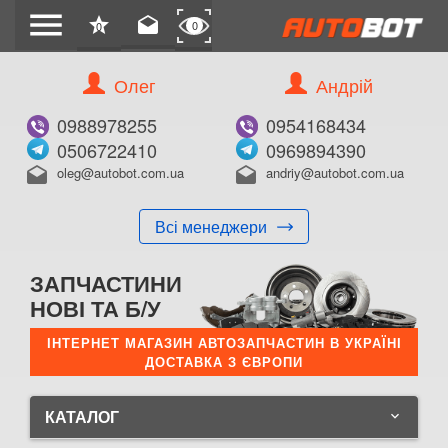
menu
star
drafts
0
0
Олег
Андрій
0988978255
0954168434
0506722410
0969894390
oleg@autobot.com.ua
andriy@autobot.com.ua
drafts
drafts
Всі менеджери
ЗАПЧАСТИНИ
НОВІ ТА Б/У
ІНТЕРНЕТ МАГАЗИН АВТОЗАПЧАСТИН В УКРАЇНІ
ДОСТАВКА З ЄВРОПИ
КАТАЛОГ
keyboard_arrow_down