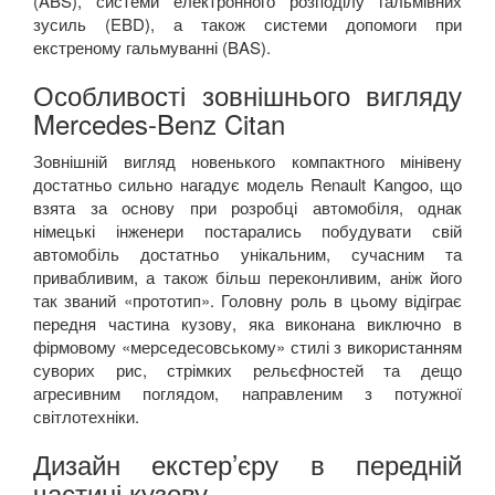
(
ABS
), системи електронного розподілу гальмівних
зусиль (
EBD
), а також системи допомоги при
екстреному гальмуванні (
BAS
).
Особливості зовнішнього вигляду
Mercedes-Benz Citan
Зовнішній вигляд новенького компактного мінівену
достатньо сильно нагадує модель
Renault Kangoo,
що
взята за основу при розробці автомобіля, однак
німецькі інженери постарались побудувати свій
автомобіль достатньо унікальним, сучасним та
привабливим, а також більш переконливим, аніж його
так званий «прототип». Головну роль в цьому відіграє
передня частина кузову, яка виконана виключно в
фірмовому «мерседесовському» стилі з використанням
суворих рис, стрімких рельєфностей та дещо
агресивним поглядом, направленим з потужної
світлотехніки.
Дизайн екстер’єру в передній
частині кузову