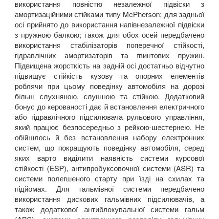
використання повністю незалежної підвіски з
амортизаційними стійками типу
McPherson
; для задньої
осі прийнято до використання напівнезалежної підвіски
з пружною балкою; також для обох осей передбачено
використання стабілізаторів поперечної стійкості,
гідравлічних амортизаторів та гвинтових пружин.
Підвищена жорсткість на задній осі достатньо відчутно
підвищує стійкість кузову та опорних елементів
роблячи при цьому поведінку автомобіля на дорозі
більш слухняною, слушною та стійкою. Додатковий
бонус до керованості дає й встановлення електричного
або гідравлічного підсилювача рульового управління,
який працює безпосередньо з рейкою-шестернею. Не
обійшлось й без встановлення набору електронних
систем, що покращують поведінку автомобіля, серед
яких варто виділити наявність системи курсової
стійкості (
ESP
), антипробуксовочної системи (
ASR
) та
системи полегшеного старту при їзді на схилах та
підйомах. Для гальмівної системи передбачено
використання дискових гальмівних підсилювачів, а
також додаткової антиблокувальної системи гальм