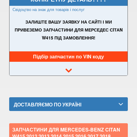
Свідоцтво на знак для товарів і послуг
A-CLASS W177/V177
ЗАЛИШТЕ ВАШУ ЗАЯВКУ НА САЙТІ І МИ
B-CLASS W245
ПРИВЕЗЕМО ЗАПЧАСТИНИ ДЛЯ МЕРСЕДЕС СIТАN
B-CLASS W246
W415 ПІД ЗАМОВЛЕННЯ!
B-CLASS W242e (W246)
Підбір запчастин по VIN коду
Citan W415
C-CLASS W202/S202
C-CLASS W203/S203
C-CLASS Sportcoupe C203
ДОСТАВЛЯЄМО ПО УКРАЇНІ
CLC-CLASS SportCoupe CL203
C-CLASS W204/S204
ЗАПЧАСТИНИ ДЛЯ MERCEDES-BENZ CITAN
W415
2012 2013 2014 2015 2016 2017 2018
C-CLASS W205/S205/C205/A205