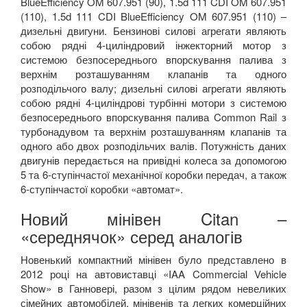
BlueEfficiency
OM
607.951 (90), 1.5
d
111
CDI
OM
607.951
(110), 1.5
d
111
CDI
BlueEfficiency
OM
607.951 (110) –
дизельні двигуни. Бензинові силові агрегати являють
собою рядні 4-циліндровий інжекторний мотор з
системою безпосереднього впорскування палива з
верхнім розташуванням клапанів та одного
розподільчого валу; дизельні силові агрегати являють
собою рядні 4-циліндрові турбінні мотори з системою
безпосереднього впорскування палива
Common
Rail
з
турбонадувом та верхнім розташуванням клапанів та
одного або двох розподільчих валів. Потужність даних
двигунів передається на привідні колеса за допомогою
5 та 6-ступінчастої механічної коробки передач, а також
6-ступінчастої коробки «автомат».
Новий мінівен
Citan
–
«середнячок» серед аналогів
Новенький компактний мінівен було представлено в
2012 році на автовиставці
«IAA Commercial Vehicle
Show»
в Ганновері, разом з цілим рядом невеликих
сімейних автомобілей, мінівенів та легких комерційних