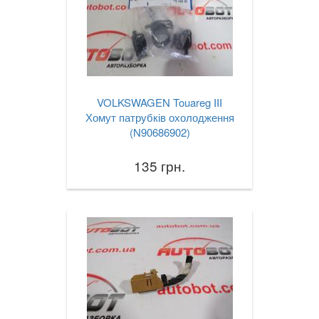
Golf VII Variant (BA5)
Golf VII Sportsvan
Golf VIII
Cross Golf
VOLKSWAGEN Touareg III
Хомут патрубків охолодження
ID.3
(N90686902)
ID.4
135 грн.
ID.5
ID.6
Jetta Mk V A5 (1K2, 1K5)
Jetta Mk VI A6 (5C6)
Jetta Mk VII A7