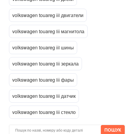
TESLA
keyboard_arrow_down
volkswagen touareg ііi двигатели
TOYOTA
keyboard_arrow_down
Прикріпити файл
attach_file
VOLKSWAGEN
keyboard_arrow_down
volkswagen touareg iіі магнитола
Arteon
volkswagen touareg ііi шины
Atlas
volkswagen touareg iіі зеркала
Atlas Cross Sport
Amarok (2H)
volkswagen touareg iіі фары
Beetle (A5)
volkswagen touareg iіі датчик
New Beetle (9C1)
volkswagen touareg iіі стекло
New Beetle (5C1)
New Beetle Cabrio (1Y7)