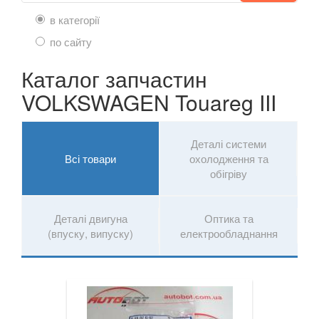
Caddy IV
в категорії
Eos (1F7, 1F8)
по сайту
FOX (5Z1)
Каталог запчастин
VOLKSWAGEN Touareg III
Golf V (1K1)
Golf V Variant (1K5)
Деталі системи
Golf V Plus (5М1)
Всі товари
охолодження та
обігріву
Golf VI (5K1)
Golf VI Cabrio (517)
Деталі двигуна
Оптика та
(впуску, випуску)
електрообладнання
Golf VI Variant (AJ5)
Golf VI Plus (521)
Golf VII (5G1)