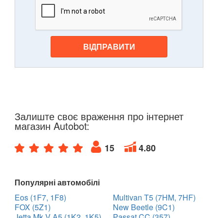
ВІДПРАВИТИ
Залиште своє враження про інтернет
магазин Autobot:
15
4.80
Популярні автомобілі
Eos (1F7, 1F8)
Multivan T5 (7HM, 7HF)
FOX (5Z1)
New Beetle (9C1)
Jetta Mk V A5 (1K2, 1K5)
Passat CC (357)