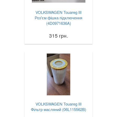
Lupo (6X1, 6E1)
VOLKSWAGEN Touareg III
Multivan T5 (7HM, 7HF)
Роз'єм фішка підключення
(4D0971636A)
Passat B6 (3С2, 3С5)
315 грн.
Passat B7 (362, 365)
Passat B8 (3G2, 3G5)
Passat CC (357)
Passat CC (358)
Passat Alltrack Mk I (B7)
Passat Alltrack Mk II (B8)
Phaeton (3D1)
VOLKSWAGEN Touareg III
Фільтр масляний (06L115562B)
Phaeton (3D2)