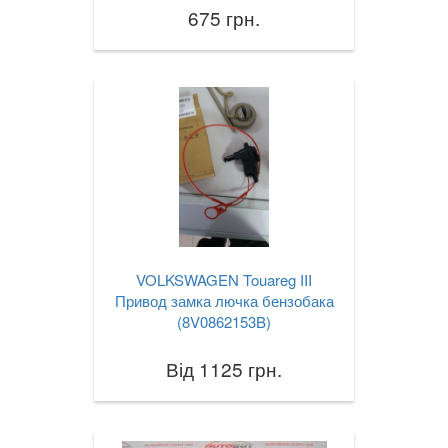
675 грн.
Phaeton (3D3)
Polo Mk IV (9A4, 9N)
Polo Mk V (6R)
Polo Mk VI
Cross Polo I
Cross Polo II
Scirocco III (137)
VOLKSWAGEN Touareg III
Привод замка лючка бензобака
Sharan Mk I (7M, 7M8, 7M9)
(8V0862153B)
Sharan Mk I (7M6)
Від 1125 грн.
Sharan Mk II (7N)
Touareg I (7LA)