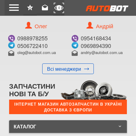
menu
star
drafts
0
0
Олег
Андрій
0988978255
0954168434
0506722410
0969894390
oleg@autobot.com.ua
andriy@autobot.com.ua
drafts
drafts
Всі менеджери
ЗАПЧАСТИНИ
НОВІ ТА Б/У
ІНТЕРНЕТ МАГАЗИН АВТОЗАПЧАСТИН В УКРАЇНІ
ДОСТАВКА З ЄВРОПИ
КАТАЛОГ
keyboard_arrow_down