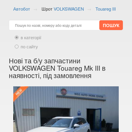
ALFA ROMEO
keyboard_arrow_down
Автобот
Шрот
VOLKSWAGEN
Touareg III
AUDI
keyboard_arrow_down
BMW
keyboard_arrow_down
в категорії
CITROEN
keyboard_arrow_down
по сайту
FIAT
keyboard_arrow_down
Нові та б/у запчастини
FORD
keyboard_arrow_down
VOLKSWAGEN Touareg Mk III в
наявності, під замовлення
HONDA
keyboard_arrow_down
HYUNDAI
keyboard_arrow_down
JAGUAR
keyboard_arrow_down
JEEP
keyboard_arrow_down
KIA
keyboard_arrow_down