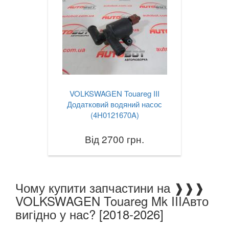
Touareg II (7P5)
Touareg III
Touran I (1T1, 1T2)
Touran II (1T3)
VOLKSWAGEN Touareg III
Tiguan I (5N)
Додатковий водяний насос
(4H0121670A)
Tiguan II (AD1)
Від 2700 грн.
Tiguan Allspace
T-Roc
T-Cross
Чому купити запчастини на ❱❱❱
VOLKSWAGEN Touareg Mk IIIАвто
VOLVO
keyboard_arrow_down
вигідно у нас? [2018-2026]
В наявності!
keyboard_arrow_down