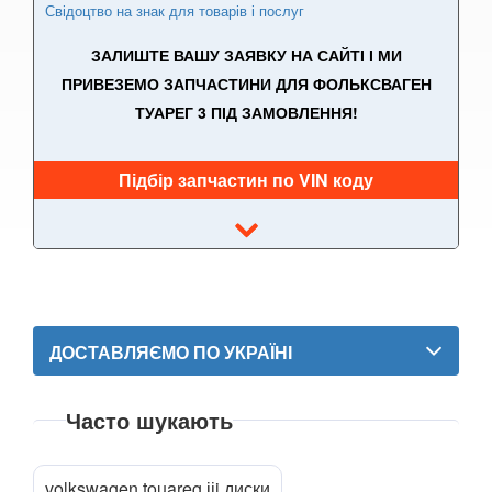
Свідоцтво на знак для товарів і послуг
PEUGEOT
keyboard_arrow_down
ЗАЛИШТЕ ВАШУ ЗАЯВКУ НА САЙТІ І МИ
ПРИВЕЗЕМО ЗАПЧАСТИНИ ДЛЯ ФОЛЬКСВАГЕН
PORSCHE
keyboard_arrow_down
ТУАРЕГ 3 ПІД ЗАМОВЛЕННЯ!
RENAULT
keyboard_arrow_down
Підбір запчастин по VIN коду
ROVER
keyboard_arrow_down
SAAB
keyboard_arrow_down
SEAT
keyboard_arrow_down
SKODA
keyboard_arrow_down
ДОСТАВЛЯЄМО ПО УКРАЇНІ
SMART
keyboard_arrow_down
SUBARU
keyboard_arrow_down
Часто шукають
SUZUKI
keyboard_arrow_down
volkswagen touareg ііi диски