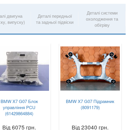
Деталі системи
алі двигуна
Деталі передньої
охолодження та
ску, випуску)
та задньої підвіски
обігріву
BMW X7 G07 Блок
BMW X7 G07 Підрамник
управління PCU
(8091179)
(61429864884)
Від 6075 грн.
Від 23040 грн.