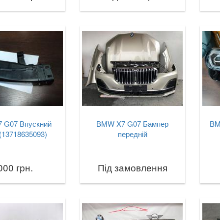
 G07 Впускний
BMW X7 G07 Бампер
BM
(13718635093)
передній
000 грн.
Під замовлення