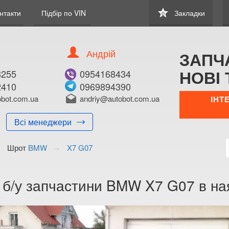
star
нтакти
Підбір по VIN
Закладки
0
Андрій
ЗАПЧ
НОВІ 
8255
0954168434
2410
0969894390
bot.com.ua
drafts
andriy@autobot.com.ua
ІНТ
Всі менеджери
Шрот
BMW
X7 G07
а б/у запчастини BMW X7 G07 в ная