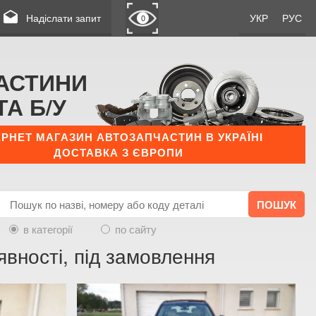
drafts
Надіслати запит
УКР
РУС
0
АСТИНИ
ТА Б/У
ЕРНЕТ МАГАЗИН АВТОЗАПЧАСТИН В УКРАЇНІ
ДОСТАВКА З ЄВРОПИ
в категорії
по сайту
вності, під замовлення