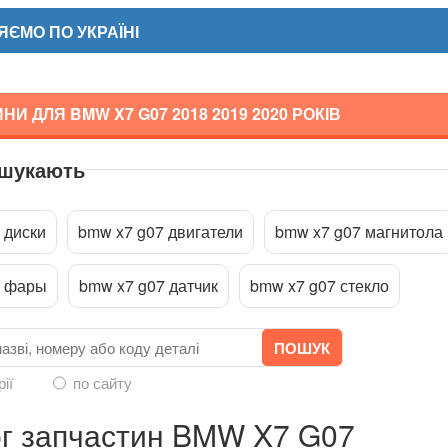
ЄМО ПО УКРАЇНІ
НИ ДЛЯ BMW X7 G07
2018 2019 2020
РОКІВ
 шукають
ріпити файл
 диски
bmw x7 g07 двигатели
bmw x7 g07 магнитола
7 фары
bmw x7 g07 датчик
bmw x7 g07 стекло
рії
по сайту
г запчастин BMW X7 G07