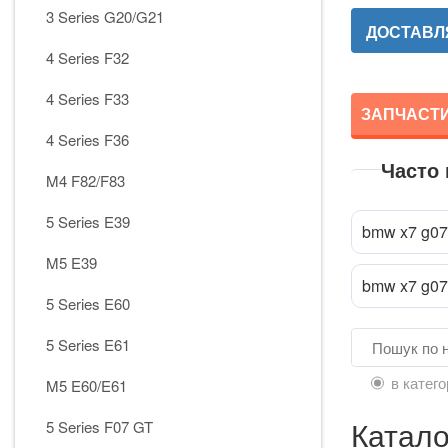
3 Series G20/G21
ДОСТАВЛЯ
4 Series F32
4 Series F33
ЗАПЧАСТИ
4 Series F36
Часто
M4 F82/F83
Прик
attach_file
5 Series E39
bmw x7 g07
M5 E39
bmw x7 g0
5 Series E60
5 Series E61
в катего
M5 E60/E61
Катало
5 Series F07 GT