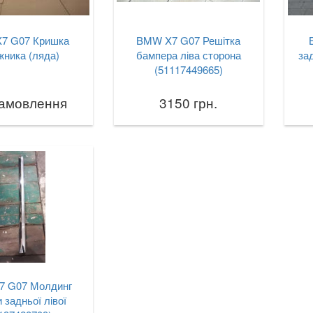
7 G07 Кришка
BMW X7 G07 Решітка
жника (ляда)
бампера ліва сторона
за
(51117449665)
замовлення
3150 грн.
 G07 Молдинг
 задньої лівої