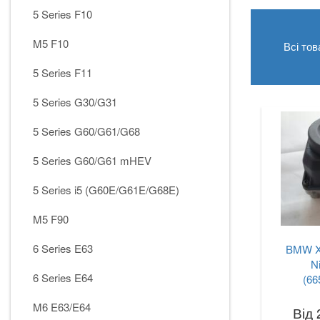
5 Series F10
M5 F10
Всі тов
5 Series F11
5 Series G30/G31
5 Series G60/G61/G68
5 Series G60/G61 mHEV
5 Series i5 (G60E/G61E/G68E)
M5 F90
6 Series E63
BMW X
Ni
6 Series E64
(66
M6 E63/E64
Від 