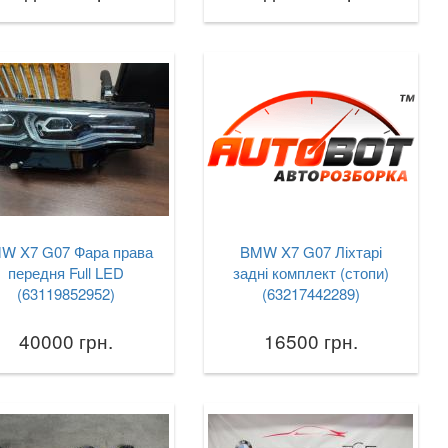
W X7 G07 Фара права
BMW X7 G07 Ліхтарі
передня Full LED
задні комплект (стопи)
(63119852952)
(63217442289)
40000 грн.
16500 грн.