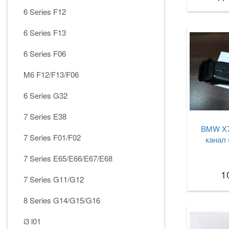
6 Series F12
6 Series F13
6 Series F06
M6 F12/F13/F06
6 Series G32
7 Series E38
BMW X7
7 Series F01/F02
канал 
7 Series E65/E66/E67/E68
1
7 Series G11/G12
8 Series G14/G15/G16
i3 l01