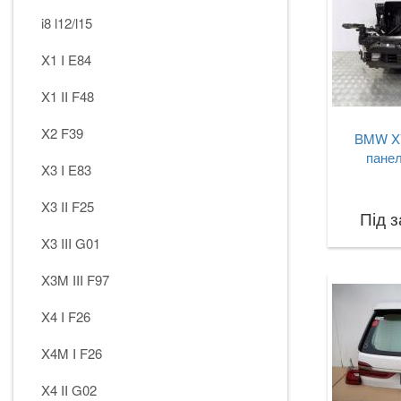
i8 l12/l15
X1 I E84
X1 II F48
X2 F39
BMW X7
панел
X3 I E83
X3 II F25
Під 
X3 III G01
X3M III F97
X4 I F26
X4M I F26
X4 II G02