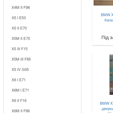
X4M II F98
BMW X
X5 I E53
бага
X5 II E70
Під 
X5M II E70
X5 III F15
X5M III F85
X5 IV G05
X6 I E71
X6M I E71
X6 II F16
BMW X7
дверки
X6M II F86