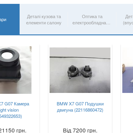
Деталі кузова та
Оптика та
Дет
ари
елементи салону
електрообладнання
(впу
7 G07 Камера
BMW X7 G07 Подушки
ght vision
двигуна (22116860472)
549322653)
21150 грн.
Від 7200 грн.