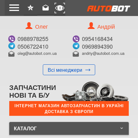
menu
star
drafts
0
0
Олег
Андрій
0988978255
0954168434
0506722410
0969894390
oleg@autobot.com.ua
andriy@autobot.com.ua
drafts
drafts
Всі менеджери
ЗАПЧАСТИНИ
НОВІ ТА Б/У
ІНТЕРНЕТ МАГАЗИН АВТОЗАПЧАСТИН В УКРАЇНІ
ДОСТАВКА З ЄВРОПИ
КАТАЛОГ
keyboard_arrow_down