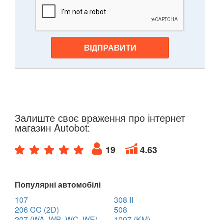
ВІДПРАВИТИ
Залиште своє враження про інтернет
магазин Autobot:
19
4.63
Популярні автомобілі
107
308 II
206 CC (2D)
508
207 (WA, WB, WC, WE)
1007 (KM)