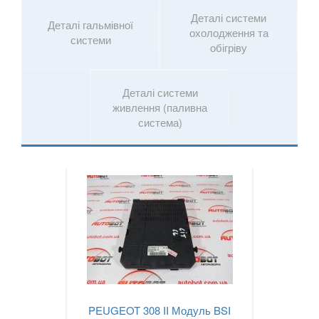
В наявності!
Деталі системи
keyboard_arrow_down
Деталі гальмівної
охолодження та
системи
обігріву
Деталі системи
живлення (паливна
система)
PEUGEOT 308 II Модуль BSI