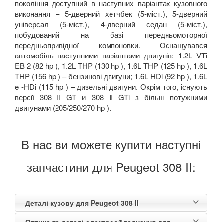
покоління доступний в наступних варіантах кузовного
виконання – 5-дверний хетчбек (5-міст.), 5-дверний
універсал (5-міст.), 4-дверний седан (5-міст.),
побудований на базі передньомоторної
передньопривідної компоновки. Оснащувався
автомобіль наступними варіантами двигунів: 1.2L VTi
EB 2 (82 hp ), 1.2L THP (130 hp ), 1.6L THP (125 hp ), 1.6L
THP (156 hp ) – бензинові двигуни; 1.6L HDi (92 hp ), 1.6L
e -HDi (115 hp ) – дизельні двигуни. Окрім того, існують
версії 308 II GT и 308 II GTi з більш потужними
двигунами (205/250/270 hp ).
В нас ви можете купити наступні
запчастини для Peugeot 308 II:
Деталі кузову для Peugeot 308 II
Оптика та деталі електрообладнання для