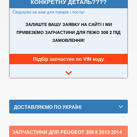
308 I
КОНКРЕТНУ ДЕТАЛЬ????
Свідоцтво на знак для товарів і послуг
308 II
ЗАЛИШТЕ ВАШУ ЗАЯВКУ НА САЙТІ І МИ
308 CC
ПРИВЕЗЕМО ЗАПЧАСТИНИ ДЛЯ ПЕЖО 308 2 ПІД
407 (6E, 6C, 6D)
ЗАМОВЛЕННЯ!
508
Підбір запчастин по VIN коду
508 SW RXH
607 (9D, 9U)
807 (E)
1007 (KM)
ДОСТАВЛЯЄМО ПО УКРАЇНІ
2008
3008
ЗАПЧАСТИНИ ДЛЯ PEUGEOT 308 II
2013 2014