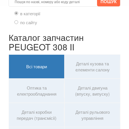
ROVER
keyboard_arrow_down
в категорії
SAAB
keyboard_arrow_down
по сайту
SEAT
keyboard_arrow_down
Каталог запчастин
SKODA
keyboard_arrow_down
PEUGEOT 308 II
SMART
keyboard_arrow_down
SUBARU
Деталі кузова та
keyboard_arrow_down
Всі товари
елементи салону
SUZUKI
keyboard_arrow_down
TESLA
Оптика та
Деталі двигуна
keyboard_arrow_down
електрообладнання
(впуску, випуску)
TOYOTA
keyboard_arrow_down
VOLKSWAGEN
Деталі коробки
Деталі рульового
keyboard_arrow_down
передач (трансмісії)
управління
VOLVO
keyboard_arrow_down