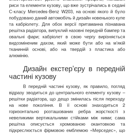
риси та елементи кузову, що вже зустрічались в седані
С-класу
Mercedes
-
Benz
W
203, на основі якого й було
побудовано даний автомобіль й дизайн новенького купе
та кабріолету. Для обох версії притаманна пізнавана
решітка радіатора, випуклий назовні передній бампер та
овальні фари; кабріолет в свою чергу вирізняється
видозміненим дахом, який може бути або на м’якій
тканинній основі, або на твердій з пластика або
алюмінію.
Дизайн екстер’єру в передній
частині кузову
В передній частині кузову, як правило, погляд
відразу зводиться до центрального елементу кузову –
решітки радіатора, що дещо змінилась після переходу
на нове покоління. В її основі знаходиться 2
горизонтально розташованих ребра жорсткості з
невеликими вертикальними стійками між ними; сама
решітка описується хромованою окантовкою та
підкреслюється фірмовою емблемою «Мерседес», що