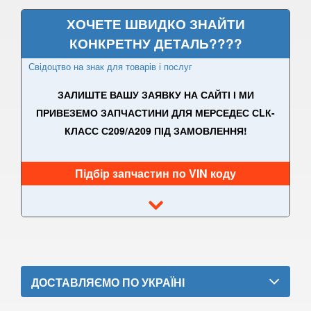
ХОЧЕТЕ ШВИДКО ЗНАЙТИ
A-CLASS W177/V177
КОНКРЕТНУ ДЕТАЛЬ????
B-CLASS W245
Свідоцтво на знак для товарів і послуг
B-CLASS W246
ЗАЛИШТЕ ВАШУ ЗАЯВКУ НА САЙТІ І МИ
B-CLASS W242e (W246)
ПРИВЕЗЕМО ЗАПЧАСТИНИ ДЛЯ МЕРСЕДЕС СLК-
КЛАСС С209/А209 ПІД ЗАМОВЛЕННЯ!
Citan W415
C-CLASS W202/S202
Підбір запчастин по VIN коду
C-CLASS W203/S203
C-CLASS Sportcoupe C203
CLC-CLASS SportCoupe CL203
C-CLASS W204/S204
ДОСТАВЛЯЄМО ПО УКРАЇНІ
C-CLASS W205/S205/C205/A205