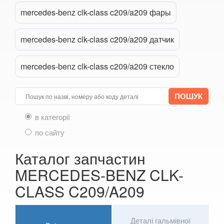
mercedes-benz clk-class c209/a209 фары
E-CLASS W211/S211
mercedes-benz clk-class c209/a209 датчик
E-CLASS W212/S212
E-CLASS W213/S213
mercedes-benz clk-class c209/a209 стекло
E-CLASS C238/A238
E-CLASS X213 ALL-TERRAIN
в категорії
EQC N293
по сайту
G-CLASS W463
Каталог запчастин
GL-CLASS X164
MERCEDES-BENZ CLK-
GL-CLASS X166
CLASS C209/A209
GLA-CLASS X156
Деталі гальмівної