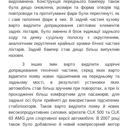
видозмінена. Конструкція переднього бамперу також
була дещо оновлена, розміри та форма отворів під
повітроводи та протитуманні фари були переглянуті, як
і самі галогенні фари в них. В задній частині кузову
варто виділити допрацювання світлових елементів
задніх ліхтарів, було змінено й блок індикації заднього
ходу та деяку суцільну полоску з округленням,
аналогічним округлення крайньої кромки бічної частині
ліхтарів. Задній бампер став дещо більш випуклим
назовні.
З інших змін варто виділити щорічні
допрацювання технічної частини, серед яких варто
відмітити появу нових підшипників на передньому та
задньому мості, в результаті установки яких
автомобіль став більш зручним при поворотах, а при їх
проходженні більш комфортним для пасажирів; для
задньої осі були прийняті до використання підсилених
стабілізаторів. Також варто виділити появу й нових
високопродуктивних силових агрегатів
CLK
500
та
CLK
63
AMG
для спортивної версії автомобіля. В 2007 році
також було добавлено й новий компресорний мотор