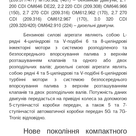
200
CDI
OM
646
DE
22, 2.2 220
CDI
(209.308)
OM
646.966
(150), 2.7 270
CDI
(209.316)
OM
612.962 (170), 2.7 270
CDI
(209.316)
OM
612.967 (170), 3.0 320
CDI
(209.320/420)
OM
642.910 (224) – дизельні двигуни.
Бензинові силові агрегати являють собою
L
-
рядні 4-циліндрові та
V
-подібні 6 та 8-циліндрові
інжекторні мотори з системою розподіленого та
безпосереднього впорскування палива з верхнім
розташуванням клапанів та одного або двох
розподільчих валів; дизельні силові агрегати являть
собою рядні 4 та 5-циліндрові та
V
-подібні 6-циліндрові
турбінні мотори з системою безпосереднього
впорскування палива з верхнім розташуванням
клапанів та двох розподільчих валів. Потужність даних
двигунів передається на привідні колеса за допомогою
5-ступінчастої коробки передач, а також 5 та 7-
ступінчастої автоматичної коробки передач 5
G
та 7
G
-
Tronic
відповідно.
Нове покоління компактного