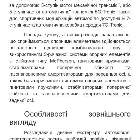
за допомогою 5-ступінчастої механічної трансмісії, або
5-ступінчастої автоматичної трансмісії 5
G
-
Tronic
; також
для спортивних модифікацій автомобіля доступна й 7-
ступінчаста автоматична коробка передач 7
G
-
Tronic
.
Посадка кузову, а також розподіл навантажень,
що сприймаються опорними елементами здійснюється
незалежною підвіскою комбінованого типу з
використанням 3-ричажної системи опорних елементів
зі стійками типу
McPherson
, гвинтовими пружинами,
стабілізаторами поперечної стійкості та
газонаповненими амортизаторами для передньої осі, а
також багаторичажною системою опорних елементів з
гвинтовими пружинами, стабілізаторами поперечної
стійкості та газонаповненими амортизаторами для
задньої осі.
Особливості зовнішнього
вигляду
Розглядаючи дизайн екстер’єру автомобіля,
спостерігається досить знайомий профіль, пізнавані