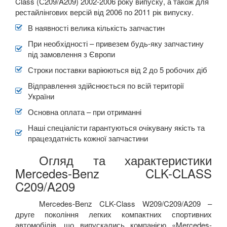
Class (С209/A209) 2002-2006 року випуску, а також для
рестайлінгових версій від 2006 по 2011 рік випуску.
В наявності велика кількість запчастин
При необхідності – привезем будь-яку запчастину
під замовлення з Європи
Строки поставки варіюються від 2 до 5 робочих діб
Відправлення здійснюється по всій території
України
Основна оплата – при отриманні
Наші спеціалісти гарантуються очікувану якість та
працездатність кожної запчастини
Огляд та характеристики
Mercedes-Benz CLK-CLASS
C209/A209
Mercedes-Benz CLK-Class W209/C209/A209 –
друге покоління легких компактних спортивних
автомобілів, що випускались компанією «
Mercedes
-