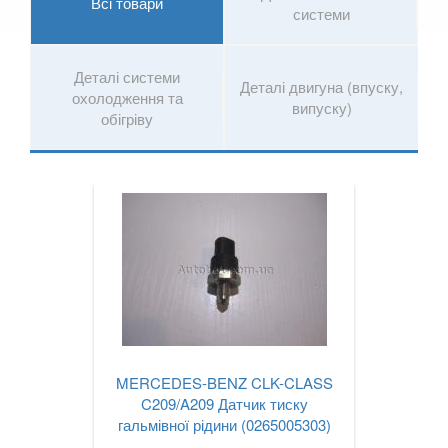
GLB-Class X247
Всі товари
системи
GLC-CLASS X253, C253
Деталі системи
GLE-CLASS C292
Деталі двигуна (впуску,
охолодження та
випуску)
обігріву
GLK-CLASS X204
ML-CLASS I W163
ML-CLASS II W164
ML-CLASS III W166
R-CLASS W251
S-CLASS W220
S-CLASS W221
MERCEDES-BENZ CLK-CLASS
C209/A209 Датчик тиску
S-CLASS W222
гальмівної рідини (0265005303)