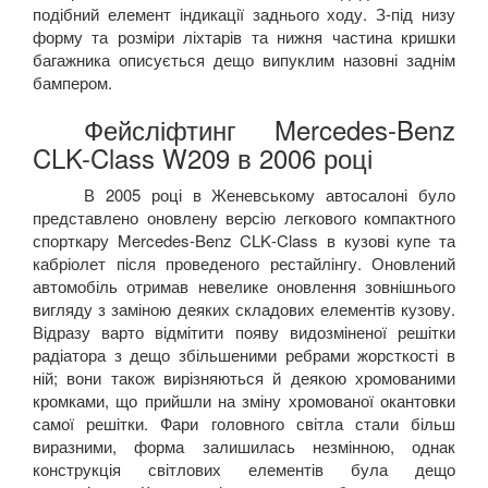
подібний елемент індикації заднього ходу. З-під низу
форму та розміри ліхтарів та нижня частина кришки
багажника описується дещо випуклим назовні заднім
бампером.
Фейсліфтинг
Mercedes-Benz
CLK-Class W209
в 2006 році
В 2005 році в Женевському автосалоні було
представлено оновлену версію легкового компактного
спорткару
Mercedes
-
Benz
CLK
-
Class
в кузові купе та
кабріолет після проведеного рестайлінгу. Оновлений
автомобіль отримав невелике оновлення зовнішнього
вигляду з заміною деяких складових елементів кузову.
Відразу варто відмітити появу видозміненої решітки
радіатора з дещо збільшеними ребрами жорсткості в
ній; вони також вирізняються й деякою хромованими
кромками, що прийшли на зміну хромованої окантовки
самої решітки. Фари головного світла стали більш
виразними, форма залишилась незмінною, однак
конструкція світлових елементів була дещо