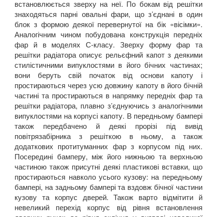
встановлюється зверху на неї. По бокам від решітки
знаходяться парні овальні фари, що з’єднані в один
блок з формою деякої перевернутої на бік «вісімки».
Аналогічним чином побудована конструкція передніх
фар й в моделях С-класу. Зверху форму фар та
решітки радіатора описує рельєфний капот з деякими
стилістичними випуклостями в його бічних частинах;
вони беруть свій початок від основи капоту і
простираються через усю довжину капоту в його бічній
частині та простираються в напрямку передніх фар та
решітки радіатора, плавно з’єднуючись з аналогічними
випуклостями на корпусі капоту. В передньому бампері
також передбачено й деякі прорізі під вивід
повітрязабірника з решіткою в ньому, а також
додаткових протитуманних фар з корпусом під них.
Посередині бамперу, між його нижньою та верхньою
частиною також присутні деякі пластикові вставки, що
простираються навколо усього кузову: на передньому
бампері, на задньому бампері та вздовж бічної частини
кузову та корпус дверей. Також варто відмітити й
невеликий перехід корпус від рівня встановлення