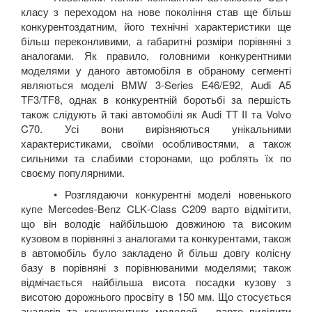
класу з переходом на нове покоління став ще більш
конкурентоздатним, його технічні характеристики ще
більш переконливими, а габаритні розміри порівняні з
аналогами. Як правило, головними конкурентними
моделями у даного автомобіля в обраному сегменті
являються моделі
BMW
3-
Series
E
46/
E
92,
Audi
A
5
TF
3/
TF
8, однак в конкурентній боротьбі за першість
також слідують й такі автомобілі як
Audi
TT
II
та
Volvo
C
70. Усі вони вирізняються унікальними
характеристиками, своїми особливостями, а також
сильними та слабими сторонами, що роблять їх по
своєму популярними.
• Розглядаючи конкурентні моделі новенького
купе
Mercedes
-
Benz
CLK
-
Class
C
209 варто відмітити,
що він володіє найбільшою довжиною та високим
кузовом в порівняні з аналогами та конкурентами, також
в автомобіль було закладено й більш довгу колісну
базу в порівняні з порівнюваними моделями; також
відмічається найбільша висота посадки кузову з
висотою дорожнього просвіту в 150 мм. Що стосується
аналогів та конкурентних моделей – варто виділити