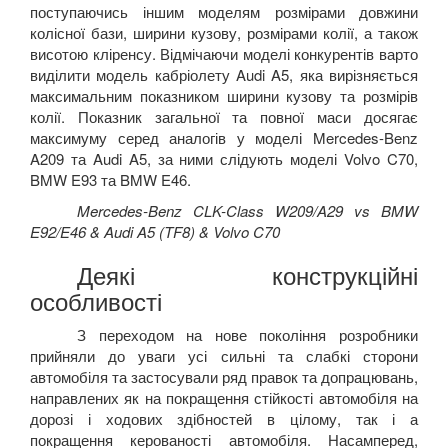
поступаючись іншим моделям розмірами довжини
колісної бази, ширини кузову, розмірами колії, а також
висотою кліренсу. Відмічаючи моделі конкурентів варто
виділити модель кабріолету
Audi
A
5,
яка вирізняється
максимальним показником ширини кузову та розмірів
колії. Показник загальної та повної маси досягає
максимуму серед аналогів у моделі
Mercedes
-
Benz
A
209 та
Audi
A
5, за ними слідують моделі
Volvo
C
70,
BMW
E
93 та
BMW
E
46.
Mercedes-Benz CLK-Class W209/A29 vs BMW
E92/E46 & Audi A5 (TF8) & Volvo C70
Деякі конструкційні
особливості
З переходом на нове покоління розробники
прийняли до уваги усі сильні та слабкі сторони
автомобіля та застосували ряд правок та допрацювань,
направлених як на покращення стійкості автомобіля на
дорозі і ходових здібностей в цілому, так і а
покращення керованості автомобіля. Насамперед,