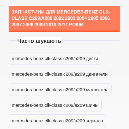
CLA-CLASS C117/X117
ЗАПЧАСТИНИ ДЛЯ MERCEDES-BENZ CLK-
CLASS C209/A209
2002 2003 2004 2005 2006
CL-CLASS W215/C215
2007 2008 2009 2010 2011
РОКІВ
CL-CLASS W216/C216
Часто шукають
Прикріпити файл
attach_file
CLK-CLASS C208/A208
mercedes-benz clk-class c209/a209 диски
CLK-CLASS C209/A209
CLS-CLASS C219
mercedes-benz clk-class c209/a209 двигатели
CLS-CLASS C218
mercedes-benz clk-class c209/a209 магнитола
CLS-CLASS X218
mercedes-benz clk-class c209/a209 шины
CLS-CLASS C257
E-CLASS C207/A207
mercedes-benz clk-class c209/a209 зеркала
E-CLASS W210/S210