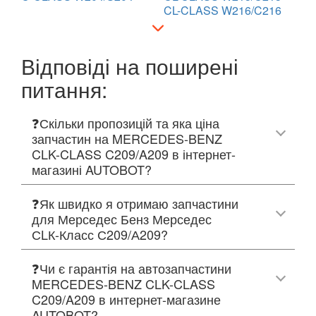
CL-CLASS W216/C216
Відповіді на поширені
питання:
❓Скільки пропозицій та яка ціна
запчастин на MERCEDES-BENZ
CLK-CLASS C209/A209 в інтернет-
магазині AUTOBOT?
❓Як швидко я отримаю запчастини
для Мерседес Бенз Мерседес
СLК-Класс С209/А209?
❓Чи є гарантія на автозапчастини
MERCEDES-BENZ CLK-CLASS
C209/A209 в интернет-магазине
AUTOBOT?