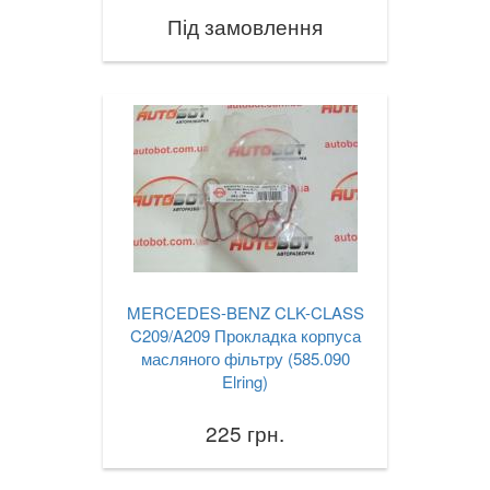
S-CLASS W223
Під замовлення
S-CLASS C217/A217
EQS (V297)
SL-CLASS R230
SL-CLASS R231
SLK-CLASS R170
SLK-CLASS R171
MERCEDES-BENZ CLK-CLASS
SLK-CLASS R172
C209/A209 Прокладка корпуса
масляного фільтру (585.090
Sprinter I W901-905
Elring)
Sprinter II W906
225 грн.
Vaneo W414