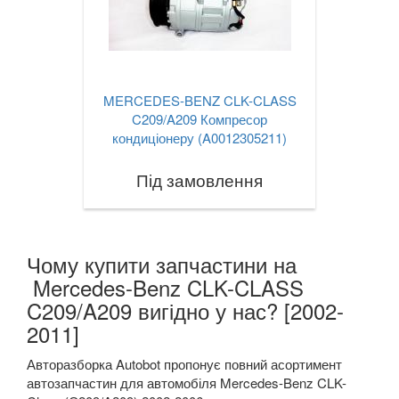
SAAB
keyboard_arrow_down
SEAT
keyboard_arrow_down
SKODA
keyboard_arrow_down
MERCEDES-BENZ CLK-CLASS
C209/A209 Компресор
SMART
keyboard_arrow_down
кондиціонеру (A0012305211)
SUBARU
keyboard_arrow_down
Під замовлення
SUZUKI
keyboard_arrow_down
TESLA
keyboard_arrow_down
Чому купити запчастини на
TOYOTA
Mercedes-Benz CLK-CLASS
keyboard_arrow_down
C209/A209 вигідно у нас? [2002-
VOLKSWAGEN
keyboard_arrow_down
2011]
VOLVO
keyboard_arrow_down
Авторазборка Autobot пропонує повний асортимент
автозапчастин для автомобіля Mercedes-Benz CLK-
В наявності!
keyboard_arrow_down