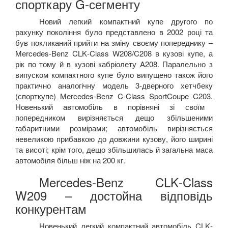
спорткару
G
-
сегменту
Новий легкий компактний купе другого по
рахунку покоління було представлено в 2002 році та
був покликаний прийти на зміну своєму попереднику –
Mercedes
-
Benz
CLK
-
Class
W
208/
C
208
в кузові купе, а
рік по тому й в кузові кабріолету
A
208.
Паралельно з
випуском компактного купе було випущено також його
практично аналогічну модель 3-дверного хетчбеку
(спорткупе)
Mercedes
-
Benz
C
-
Class
SportCoupe
C
203.
Новенький автомобіль в порівняні зі своїм
попередником вирізняється дещо збільшеними
габаритними розмірами; автомобіль вирізняється
невеликою прибавкою до довжини кузову, його ширині
та висоті; крім того, дещо збільшилась й загальна маса
автомобіля більш ніж на 200 кг.
Mercedes
-
Benz
CLK
-
Class
W
209 – достойна відповідь
конкурентам
Новенький легкий компактний автомобіль
CLK
-