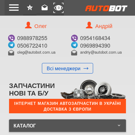
menu
star
drafts
0
0
Олег
Андрій
0988978255
0954168434
0506722410
0969894390
oleg@autobot.com.ua
andriy@autobot.com.ua
drafts
drafts
Всі менеджери
ЗАПЧАСТИНИ
НОВІ ТА Б/У
ІНТЕРНЕТ МАГАЗИН АВТОЗАПЧАСТИН В УКРАЇНІ
ДОСТАВКА З ЄВРОПИ
КАТАЛОГ
keyboard_arrow_down