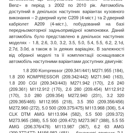
Benz
» в період з 2002 по 2010 рік. Автомобіль
доступний в декількох наступних варіантах кузовного
виконання – 2-дверний купе
C
209 (4-міст.)
та 2-дверний
кабріолет
A
209
(4-міст.), побудований на базі
передньомоторної задньопривідної компоновки. Даний
автомобіль було представлено в декількох наступних
моделях -
1.8, 2.6, 3.0, 3.2, 3.5, 5.0, 5.4, 5.5, 6.2, 2.1
d
,
2.7
d
, 3.0
d
,
а також в їх деяких варіаціях. В залежності
від обраної моделі та її комплектації оснащувався
автомобіль наступними варіантами доступних двигунів:
1.8 200
Kompressor
(209.341/441)
M
271.955 (184),
1.8 200
KOMPRESSOR
(209.342/442)
M
271.940 (163),
1.8 200
CGI
(209.343/443)
M
271.942 (170), 2.6 240
(209.361)
M
112.912 (170), 2.6 280 (209.454)
M
112.912
(170), 3.0 280 (209.354)
M
272.940 (231), 3.2 320
(209.365/465)
M
112.955 (218), 3.5 350 (209.356/456)
M
272.960 (272), 5.0 500 (209.375/475)
M
113.968 (306), 5.4
CLK
DTM
AMG
M
113.994 (582), 5.5 500 (209.372)
M
273.965 (388), 5.5 500 (209.472)
M
273.967 (388), 5.5 55
AMG
(206.376/476)
M
113.987 (367), 6.2 63
AMG
(209.377/477)
M
156.982 (481) – бензинові двигуни; 2.1