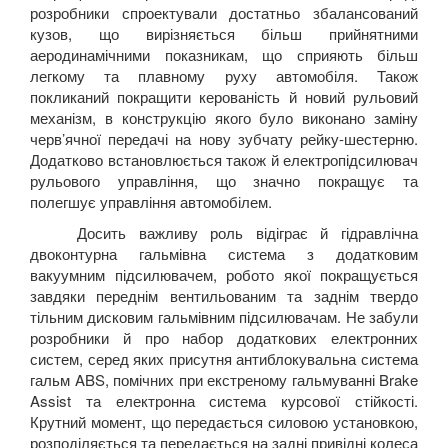
розробники спроектували достатньо збалансований
кузов, що вирізняється більш прийнятними
аеродинамічними показникам, що сприяють більш
легкому та плавному руху автомобіля. Також
покликаний покращити керованість й новий рульовий
механізм, в конструкцію якого було виконано заміну
черв’ячної передачі на нову зубчату рейку-шестерню.
Додатково встановлюється також й електропідсилювач
рульового управління, що значно покращує та
полегшує управління автомобілем.
Досить важливу роль відіграє й гідравлічна
двоконтурна гальмівна система з додатковим
вакуумним підсилювачем, робото якої покращується
завдяки переднім вентильованим та заднім твердо
тільним дисковим гальмівним підсилювачам. Не забули
розробники й про набор додаткових електронних
систем, серед яких присутня антиблокувальна система
гальм
ABS
, помічних при екстреному гальмуванні
Brake
Assist
та електронна система курсової стійкості.
Крутний момент, що передається силовою установкою,
розподіляється та передається на задні привідні колеса