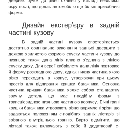
дверних ручок до рівня скління у вигляді невеликої
округлості, що додає автомобілю ще більш привабливі
форми.
Дизайн екстер’єру в задній
частині кузову
В задній частині кузову спостерігається
достатньо оригінальне виконання задньої дверцяти з
деякою хвилястою формою спуску частини кузову до
нижньої; також дана лінія плавно з’єднана з лінією
спуску даху. Для версії кабріолету дана лінія повторює
й форму розкладного даху, однак нижня частина якого
різко переходить в корпус, утворюючи при цьому
простір для відпирання кришки багажника. Основна
частина кришки багажника являє собою стандартну
звичну деталь що має г-подібну форму з
трапецієвидною нижньою частиною корпусу. Бічні грані
кришки багажника утворюють різнонапрямлені зрізи, що
задаються положенням с-подібних задніх ліхтарів зі
зрізаною внутрішньою гранню. Варто відмітити, що
ліхтарі також включають в себе й додатковий с-