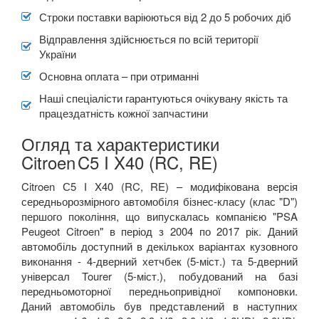
Строки поставки варіюються від 2 до 5 робочих діб
Відправлення здійснюється по всій території
України
Основна оплата – при отриманні
Наші спеціалісти гарантуються очікувану якість та
працездатність кожної запчастини
Огляд та характеристики
Citroen
C5 I X40 (RC, RE)
Citroen С5 І X40 (RC, RE) – модифікована версія
середньорозмірного автомобіля бізнес-класу (клас "D")
першого покоління, що випускалась компанією "PSA
Peugeot Citroen" в період з 2004 по 2017 рік. Даний
автомобіль доступний в декількох варіантах кузовного
виконання - 4-дверний хетчбек (5-міст.) та 5-дверний
універсал Tourer (5-міст.), побудований на базі
передньомоторної передньопривідної компоновки.
Даний автомобіль був представлений в наступних