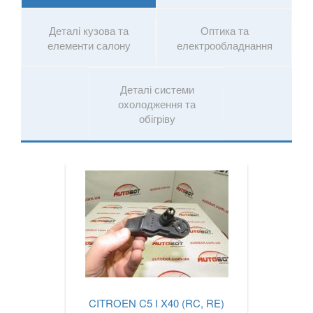
SUZUKI
keyboard_arrow_down
Деталі кузова та
Оптика та
TESLA
keyboard_arrow_down
елементи салону
електрообладнання
TOYOTA
keyboard_arrow_down
Деталі системи
VOLKSWAGEN
keyboard_arrow_down
охолодження та
обігріву
VOLVO
keyboard_arrow_down
В наявності!
keyboard_arrow_down
CITROEN C5 I X40 (RC, RE)