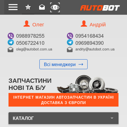
menu
star
drafts
0
0
Олег
Андрій
0988978255
0954168434
0506722410
0969894390
oleg@autobot.com.ua
andriy@autobot.com.ua
drafts
drafts
Всі менеджери
ЗАПЧАСТИНИ
НОВІ ТА Б/У
ІНТЕРНЕТ МАГАЗИН АВТОЗАПЧАСТИН В УКРАЇНІ
ДОСТАВКА З ЄВРОПИ
КАТАЛОГ
keyboard_arrow_down