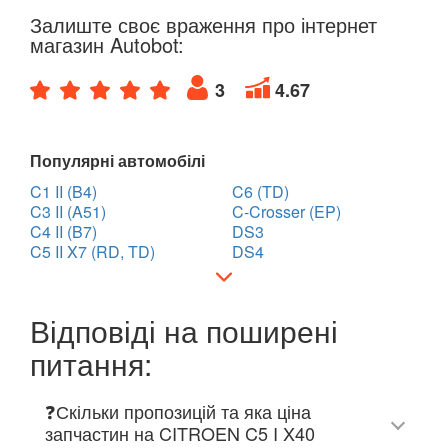
Залиште своє враження про інтернет
магазин Autobot:
3
4.67
Популярні автомобілі
C1 II (B4)
C6 (TD)
C3 II (A51)
C-Crosser (EP)
C4 II (B7)
DS3
C5 II X7 (RD, TD)
DS4
Відповіді на поширені
питання:
❓Скільки пропозицій та яка ціна
запчастин на CITROEN C5 I X40