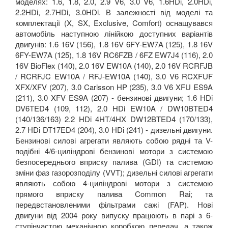
моделях: 1.6, 1.8, 2.0, 2.9 V6, 3.0 V6, 1.6HDi, 2.0HDi,
2.2HDi, 2.7HDi, 3.0HDi. В залежності від моделі та
комплектації (X, SX, Exclusive, Comfort) оснащувався
автомобіль наступною лінійкою доступних варіантів
двигунів: 1.6 16V (156), 1.8 16V 6FY-EW7A (125), 1.8 16V
6FY-EW7A (125), 1.8 16V RC6FZB / 6FZ EW7J4 (116), 2.0
16V BioFlex (140), 2.0 16V EW10A (140), 2.0 16V RCRFJB
/ RCRFJC EW10A / RFJ-EW10A (140), 3.0 V6 RCXFUF
XFX/XFV (207), 3.0 Carlsson HP (235), 3.0 V6 XFU ES9A
(211), 3.0 XFV ES9A (207) - бензинові двигуни; 1.6 HDi
DV6TED4 (109, 112), 2.0 HDi EW10A / DW10BTED4
(140/136/163) 2.2 HDi 4HT/4HX DW12BTED4 (170/133),
2.7 HDi DT17ED4 (204), 3.0 HDi (241) - дизельні двигуни.
Бензинові силові агрегати являють собою рядні та V-
подібні 4/6-циліндрові бензинові мотори з системою
безпосереднього вприску палива (GDI) та системою
зміни фаз газорозподілу (VVT); дизельні силові агрегати
являють собою 4-циліндрові мотори з системою
прямого вприску палива Common Rai; та
передвстановленими фільтрами сажі (FAP). Нові
двигуни від 2004 року випуску працюють в парі з 6-
ступінчастою механічною коробкою передач, а також