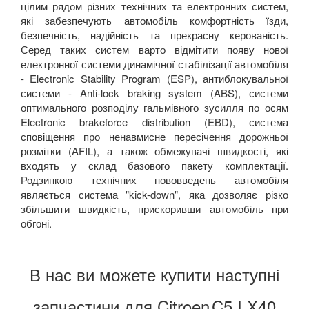
цілим рядом різних технічних та електронних систем,
які забезпечують автомобіль комфортність їзди,
безпечність, надійність та прекрасну керованість.
Серед таких систем варто відмітити появу нової
електронної системи динамічної стабілізації автомобіля
- Electronic Stability Program (ESP), антиблокувальної
системи - Anti-lock braking system (ABS), системи
оптимального розподілу гальмівного зусилля по осям
Electronic brakeforce distribution (EBD), система
сповіщення про ненавмисне пересічення дорожньої
розмітки (AFIL), а також обмежувачі швидкості, які
входять у склад базового пакету комплектації.
Родзинкою технічних нововведень автомобіля
являється система "kick-down", яка дозволяє різко
збільшити швидкість, прискоривши автомобіль при
обгоні.
В нас ви можете купити наступні
запчастини для Citroen
C5 I X40