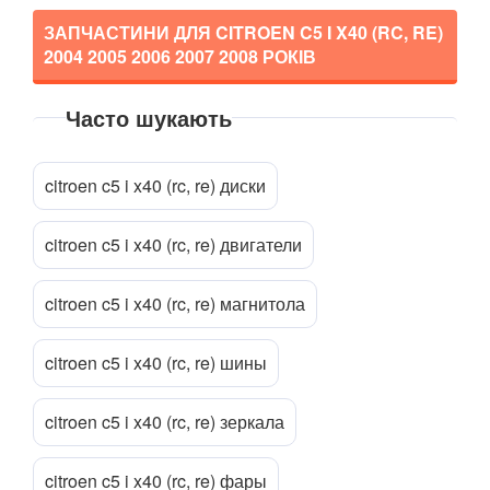
ЗАПЧАСТИНИ ДЛЯ CITROEN C5 I X40 (RC, RE)
KIA
keyboard_arrow_down
2004 2005 2006 2007 2008
РОКІВ
LANCIA
keyboard_arrow_down
Часто шукають
LAND ROVER
keyboard_arrow_down
Прикріпити файл
attach_file
LEXUS
keyboard_arrow_down
citroen c5 i x40 (rc, re) диски
MG
keyboard_arrow_down
citroen c5 i x40 (rc, re) двигатели
MASERATI
keyboard_arrow_down
citroen c5 i x40 (rc, re) магнитола
MAZDA
keyboard_arrow_down
MERCEDES-BENZ
keyboard_arrow_down
citroen c5 i x40 (rc, re) шины
MINI
keyboard_arrow_down
citroen c5 i x40 (rc, re) зеркала
MITSUBISHI
keyboard_arrow_down
citroen c5 i x40 (rc, re) фары