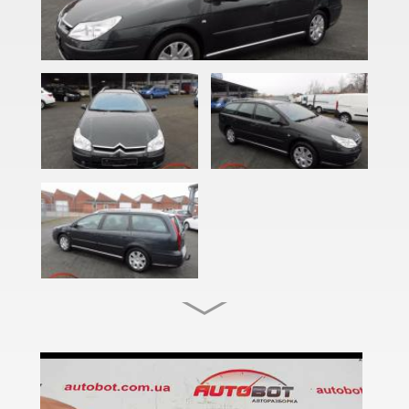
C3 Pluriel (HB)
C3 Picasso (SH)
C4 I (LC, LA)
C4 I Picasso (UD)
C4 I Grand Picasso (UD)
C4 II (B7)
C4 II Picasso (B78)
C4 II Grand Picasso (B78)
C4 Aircross
C4 Cactus I
C4 Cactus II