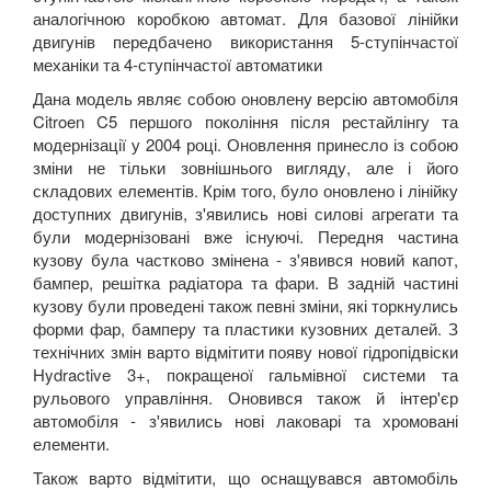
аналогічною коробкою автомат. Для базової лінійки
двигунів передбачено використання 5-ступінчастої
механіки та 4-ступінчастої автоматики
Дана модель являє собою оновлену версію автомобіля
Citroen C5 першого покоління після рестайлінгу та
модернізації у 2004 році. Оновлення принесло із собою
зміни не тільки зовнішнього вигляду, але і його
складових елементів. Крім того, було оновлено і лінійку
доступних двигунів, з'явились нові силові агрегати та
були модернізовані вже існуючі. Передня частина
кузову була частково змінена - з'явився новий капот,
бампер, решітка радіатора та фари. В задній частині
кузову були проведені також певні зміни, які торкнулись
форми фар, бамперу та пластики кузовних деталей. З
технічних змін варто відмітити появу нової гідропідвіски
Hydractive 3+, покращеної гальмівної системи та
рульового управління. Оновився також й інтер'єр
автомобіля - з'явились нові лаковарі та хромовані
елементи.
Також варто відмітити, що оснащувався автомобіль