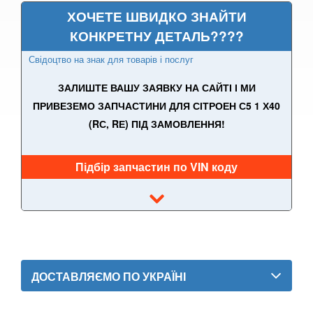
ХОЧЕТЕ ШВИДКО ЗНАЙТИ
DS7 Crossback
КОНКРЕТНУ ДЕТАЛЬ????
Nemo
Свідоцтво на знак для товарів і послуг
SpaceTourer
ЗАЛИШТЕ ВАШУ ЗАЯВКУ НА САЙТІ І МИ
Xsara II (N0, N1, N2)
ПРИВЕЗЕМО ЗАПЧАСТИНИ ДЛЯ СІТРОЕН С5 1 Х40
(RС, RЕ) ПІД ЗАМОВЛЕННЯ!
Xsara II Picasso (N68)
FIAT
keyboard_arrow_down
Підбір запчастин по VIN коду
FORD
keyboard_arrow_down
HONDA
keyboard_arrow_down
HYUNDAI
keyboard_arrow_down
ДОСТАВЛЯЄМО ПО УКРАЇНІ
JAGUAR
keyboard_arrow_down
JEEP
keyboard_arrow_down