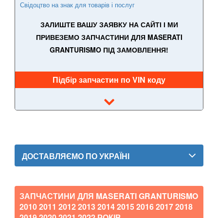
Свідоцтво на знак для товарів і послуг
Quattroporte VI
ЗАЛИШТЕ ВАШУ ЗАЯВКУ НА САЙТІ І МИ
MAZDA
keyboard_arrow_down
ПРИВЕЗЕМО ЗАПЧАСТИНИ ДЛЯ MASERATI
GRANTURISMO ПІД ЗАМОВЛЕННЯ!
MERCEDES-BENZ
keyboard_arrow_down
MINI
keyboard_arrow_down
Підбір запчастин по VIN коду
MITSUBISHI
keyboard_arrow_down
NISSAN
keyboard_arrow_down
OPEL
keyboard_arrow_down
ДОСТАВЛЯЄМО ПО УКРАЇНІ
PEUGEOT
keyboard_arrow_down
PORSCHE
keyboard_arrow_down
ЗАПЧАСТИНИ ДЛЯ MASERATI GRANTURISMO
RENAULT
keyboard_arrow_down
2010 2011 2012 2013 2014 2015 2016 2017 2018
2019 2020 2021 2022
РОКІВ