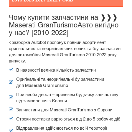
ROVER
keyboard_arrow_down
SAAB
keyboard_arrow_down
Чому купити запчастини на ❱❱❱
Прикріпити файл
attach_file
Maserati GranTurismoАвто вигідно
SEAT
keyboard_arrow_down
у нас? [2010-2022]
SKODA
keyboard_arrow_down
<разборка Autobot пропонує повний асортимент
оригінальних та неоригінальних нових та б/у запчастин
SMART
keyboard_arrow_down
для автомобіля Maserati GranTurismo 2010-2022 року
випуску.
SUBARU
keyboard_arrow_down
В наявності велика кількість запчастин
SUZUKI
keyboard_arrow_down
Оригінальні та неоригінальні бу запчастини
для Maserati GranTurismo
TESLA
keyboard_arrow_down
При необхідності – привезем будь-яку запчастину
TOYOTA
під замовлення з Європи
keyboard_arrow_down
Запчастини для Maserati GranTurismo з Європи
VOLKSWAGEN
keyboard_arrow_down
Строки поставки варіюються від 2 до 5 робочих діб
VOLVO
keyboard_arrow_down
Відправлення здійснюється по всій території