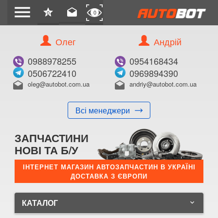
menu
star
drafts
0
0
Олег
Андрій
0988978255
0954168434
0506722410
0969894390
oleg@autobot.com.ua
andriy@autobot.com.ua
drafts
drafts
Всі менеджери
ЗАПЧАСТИНИ
НОВІ ТА Б/У
ІНТЕРНЕТ МАГАЗИН АВТОЗАПЧАСТИН В УКРАЇНІ
ДОСТАВКА З ЄВРОПИ
КАТАЛОГ
keyboard_arrow_down