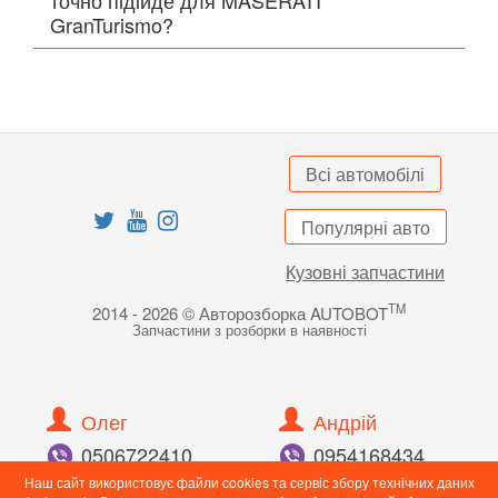
GranTurismo?
Всі автомобілі
Популярні авто
Кузовні запчастини
TM
2014 - 2026 © Авторозборка AUTOBOT
Запчастини з розборки в наявності
Олег
Андрій
050
672
24
10
095
416
84
34
098
897
82
55
096
989
43
90
Наш сайт використовує файли cookies та сервіс збору технічних даних