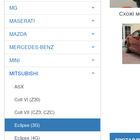
MG
keyboard_arrow_down
Схожі м
MASERATI
keyboard_arrow_down
MAZDA
keyboard_arrow_down
MERCEDES-BENZ
keyboard_arrow_down
MINI
keyboard_arrow_down
MITSUBISHI
keyboard_arrow_down
ASX
Colt VI (Z30)
Colt VII (CZ3, CZC)
Eclipse (3G)
Eclipse (4G)