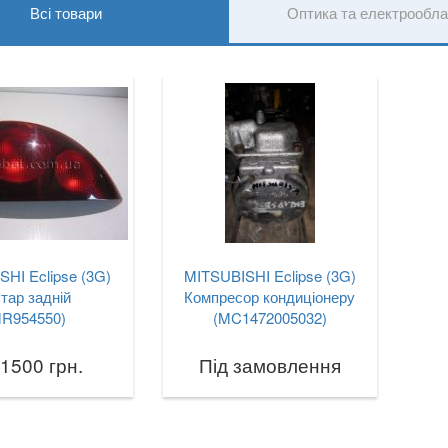
Всі товари
Оптика та електрообл
HI Eclipse (3G)
MITSUBISHI Eclipse (3G)
хтар задній
Компресор кондиціонеру
MR954550)
(MC1472005032)
 1500 грн.
Під замовлення