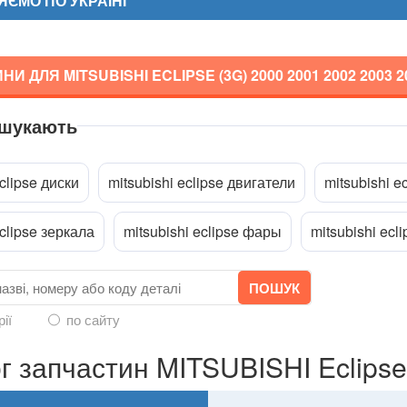
ЄМО ПО УКРАЇНІ
И ДЛЯ MITSUBISHI ECLIPSE (3G)
2000 2001 2002 2003 
 шукають
a
eclipse диски
mitsubishi eclipse двигатели
mitsubishi e
eclipse зеркала
mitsubishi eclipse фары
mitsubishi ecl
рії
по сайту
г запчастин MITSUBISHI Eclipse