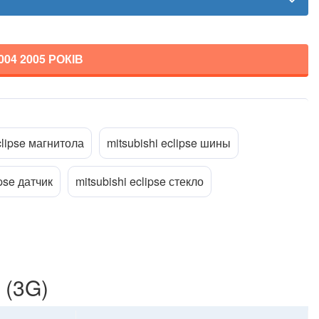
2004 2005
РОКІВ
Прикріпити файл
ttach_file
clipse магнитола
mitsubishi eclipse шины
ipse датчик
mitsubishi eclipse стекло
 (3G)