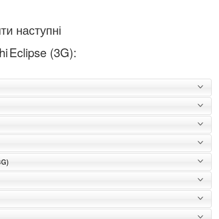
ти наступні
hi
Eclipse (3G):
3G)