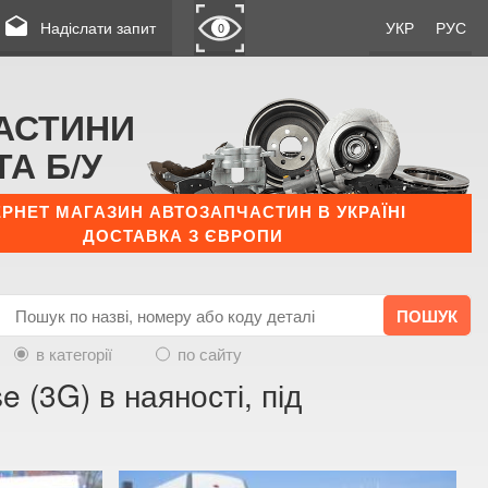
drafts
Надіслати запит
УКР
РУС
0
АСТИНИ
ТА Б/У
ЕРНЕТ МАГАЗИН АВТОЗАПЧАСТИН В УКРАЇНІ
ДОСТАВКА З ЄВРОПИ
в категорії
по сайту
 (3G) в наяності, під