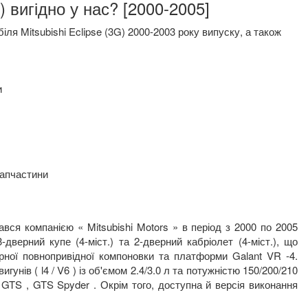
) вигідно у нас? [2000-2005]
я Mitsubishi Eclipse (3G) 2000-2003 року випуску, а також
и
запчастини
ався компанією « Mitsubishi Motors » в період з 2000 по 2005
дверний купе (4-міст.) та 2-дверний кабріолет (4-міст.), що
рної повнопривідної компоновки та платформи Galant VR -4.
унів ( l4 / V6 ) із об'ємом 2.4/3.0 л та потужністю 150/200/210
, GTS , GTS Spyder . Окрім того, доступна й версія виконання