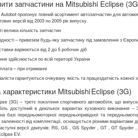
ити запчастини на Mitsubishi Eclipse (3G
Autobot пропонує повний асортимент автозапчастин для автомобіл
гових версій від 2003 по 2005 рік випуску.
і велика кількість запчастин
ідності – привезем будь-яку запчастину під замовлення з Європ
ставки варіюються від 2 до 5 робочих діб
ня здійснюється по всій території України
плата – при отриманні
алісти гарантуються очікувану якість та працездатність кожної 
 характеристики Mitsubishi
Eclipse (3G)
lipse (3G) – третє покоління спортивного автомобіля, що випуск
іль доступний в декількох варіантах кузовного виконання – 3-
на базі передньомоторної передньопривідної та передньомото
 залежності від комплектації, оснащується різними варіантами двиг
наступні версії двигунів: RS, GS , GS Spyder , GT , GT Spyder 
clipse EV.