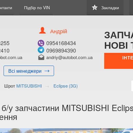
star
нтакти
Підбір по VIN
Закладки
0
Андрій
ЗАПЧ
НОВІ 
8255
0954168434
2410
0969894390
bot.com.ua
drafts
andriy@autobot.com.ua
ІНТ
Всі менеджери
Шрот
MITSUBISHI
Eclipse (3G)
 б/у запчастини MITSUBISHI Eclipse
ення