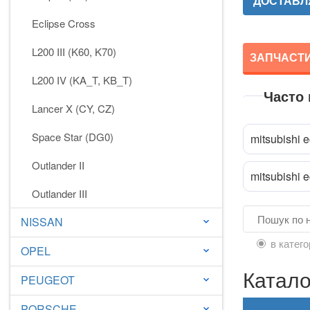
ДОСТАВЛЯ
Eclipse Cross
L200 III (K60, K70)
ЗАПЧАСТИН
L200 IV (KA_T, KB_T)
Часто
Lancer X (CY, CZ)
Space Star (DG0)
mitsubishi 
Outlander II
mitsubishi 
Outlander III
NISSAN
keyboard_arrow_down
в катего
OPEL
keyboard_arrow_down
Катало
PEUGEOT
keyboard_arrow_down
PORSCHE
keyboard_arrow_down