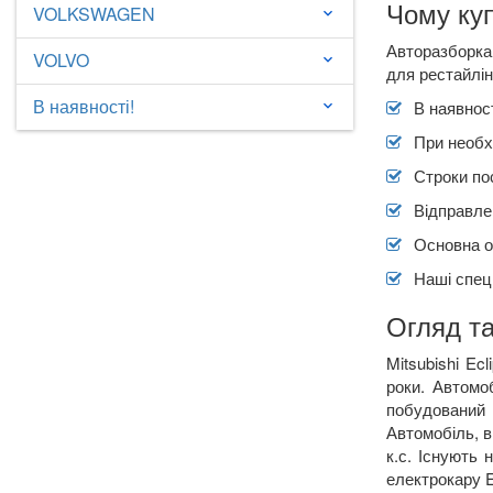
Чому куп
VOLKSWAGEN
keyboard_arrow_down
Авторазборка 
VOLVO
keyboard_arrow_down
для рестайлін
В наявності!
В наявност
keyboard_arrow_down
При необх
Строки по
Відправлен
Основна о
Наші спеці
Огляд та
Mitsubishi Ec
роки. Автомоб
побудований 
Автомобіль, в
к.с. Існують 
електрокару E