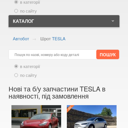
в категорії
по сайту
КАТАЛОГ
keyboard_arrow_down
ALFA ROMEO
keyboard_arrow_down
Автобот
Шрот
TESLA
AUDI
keyboard_arrow_down
BMW
keyboard_arrow_down
в категорії
CITROEN
keyboard_arrow_down
по сайту
FIAT
keyboard_arrow_down
Нові та б/у запчастини TESLA в
FORD
keyboard_arrow_down
наявності, під замовлення
HONDA
keyboard_arrow_down
HYUNDAI
keyboard_arrow_down