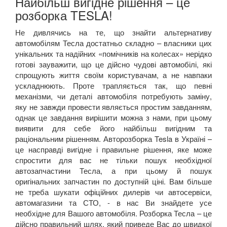
Найбільш вигідне рішення – це
розборка
TESLA
!
Не дивлячись на те, що знайти альтернативу
автомобілям Тесла достатньо складно – власники цих
унікальних та надійних «помічників на колесах» нерідко
готові зауважити, що це дійсно чудові автомобілі, які
спрощують життя своїм користувачам, а не навпаки
ускладнюють. Проте трапляється так, що певні
механізми, чи деталі автомобіля потребують заміну,
яку не завжди провести являється простим завданням,
однак це завдання вирішити можна з нами, при цьому
виявити для себе його найбільш вигідним та
раціональним рішенням. Авторозборка
Tesla
в Україні –
це насправді вигідне і правильне рішення, яке може
спростити для вас не тільки пошук необхідної
автозапчастини Тесла, а при цьому й пошук
оригінальних запчастин по доступній ціні. Вам більше
не треба шукати офіційних дилерів чи автосервіси,
автомагазини та СТО, - в нас Ви знайдете усе
необхідне для Вашого автомобіля. Розборка Тесла – це
дійсно правильний шлях, який приведе Вас до швидкої