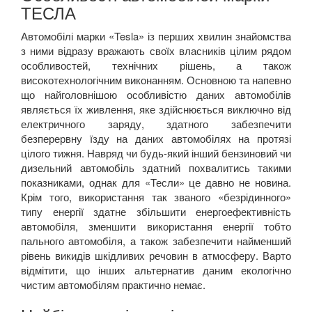
ТЕСЛА
Автомобілі марки «
Tesla
» із перших хвилин знайомства
з ними відразу вражають своїх власників цілим рядом
особливостей, технічних рішень, а також
високотехнологічним виконанням. Основною та напевно
що найголовнішою особливістю даних автомобілів
являється їх живлення, яке здійснюється виключно від
електричного заряду, здатного забезпечити
безперервну їзду на даних автомобілях на протязі
цілого тижня. Навряд чи будь-який інший бензиновий чи
дизельний автомобіль здатний похвалитись такими
показниками, однак для «Тесли» це давно не новина.
Крім того, використання так званого «безрідинного»
типу енергії здатне збільшити енергоефективність
автомобіля, зменшити використання енергії тобто
пального автомобіля, а також забезпечити найменший
рівень викидів шкідливих речовин в атмосферу. Варто
відмітити, що інших альтернатив даним екологічно
чистим автомобілям практично немає.