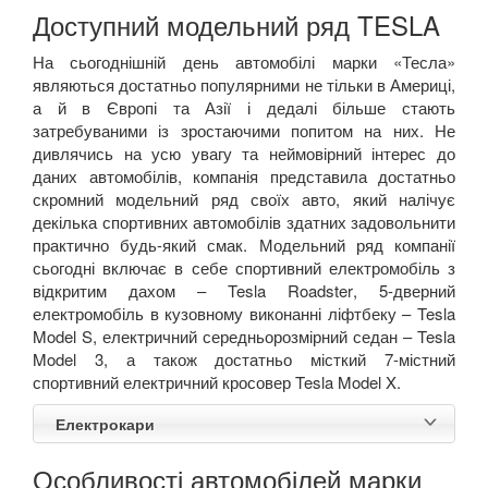
Доступний модельний ряд TESLA
На сьогоднішній день автомобілі марки «Тесла»
являються достатньо популярними не тільки в Америці,
а й в Європі та Азії і дедалі більше стають
затребуваними із зростаючими попитом на них. Не
дивлячись на усю увагу та неймовірний інтерес до
даних автомобілів, компанія представила достатньо
скромний модельний ряд своїх авто, який налічує
декілька спортивних автомобілів здатних задовольнити
практично будь-який смак. Модельний ряд компанії
сьогодні включає в себе спортивний електромобіль з
відкритим дахом –
Tesla
Roadster
, 5-дверний
електромобіль в кузовному виконанні ліфтбеку –
Tesla
Model
S
, електричний середньорозмірний седан –
Tesla
Model
3, а також достатньо місткий 7-містний
спортивний електричний кросовер
Tesla
Model
X
.
Електрокари
Особливості автомобілей марки