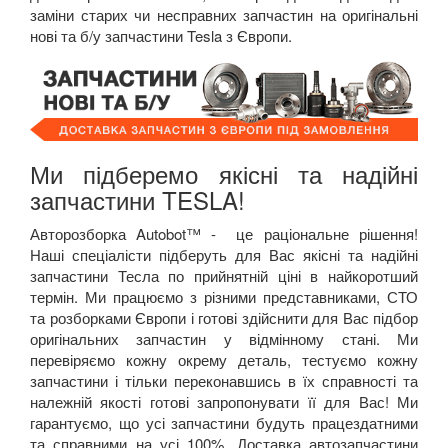
заміни старих чи несправних запчастин на оригінальні
нові та б/у запчастини
Tesla
з Європи.
Ми підберемо якісні та надійні
запчастини
TESLA
!
Авторозборка
Autobot™ -
це раціональне рішення!
Наші спеціалісти підберуть для Вас якісні та надійні
запчастини Тесла по прийнятній ціні в найкоротший
термін. Ми працюємо з різними представниками, СТО
та розборками Європи і готові здійснити для Вас підбор
оригінальних запчастин у відмінному стані. Ми
перевіряємо кожну окрему деталь, тестуємо кожну
запчастини і тільки переконавшись в їх справності та
належній якості готові запропонувати її для Вас! Ми
гарантуємо, що усі запчастини будуть працездатними
та справними на усі 100%. Доставка автозапчастини