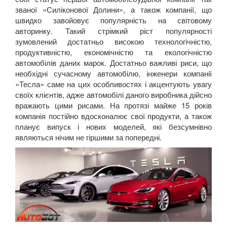
званої «Силіконової Долини», а також компанії, що
швидко завойовує популярність на світовому
авторинку. Такий стрімкий ріст популярності
зумовлений достатньо високою технологічністю,
продуктивністю, економічністю та екологічністю
автомобілів даних марок. Достатньо важливі риси, що
необхідні сучасному автомобілю, інженери компанії
«Тесла» саме на цих особливостях і акцентують увагу
своїх клієнтів, адже автомобілі даного виробника дійсно
вражають цими рисами. На протязі майже 15 років
компанія постійно вдосконалює свої продукти, а також
планує випуск і нових моделей, які безсумнівно
являються нічим не гіршими за попередні.