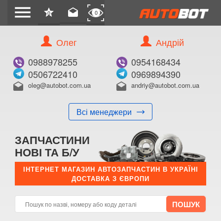
menu
star
drafts
0
0
Олег
Андрій
0988978255
0954168434
0506722410
0969894390
oleg@autobot.com.ua
andriy@autobot.com.ua
drafts
drafts
Всі менеджери
ЗАПЧАСТИНИ
НОВІ ТА Б/У
ІНТЕРНЕТ МАГАЗИН АВТОЗАПЧАСТИН В УКРАЇНІ
ДОСТАВКА З ЄВРОПИ