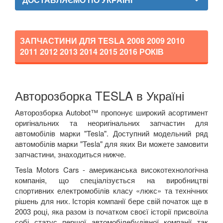
SUBARU
keyboard_arrow_down
SUZUKI
keyboard_arrow_down
ЗАПЧАСТИНИ ДЛЯ TESLA
2008 2009 2010
2011 2012 2013 2014 2015 2016
РОКІВ
TESLA
keyboard_arrow_down
Model 3
Авторозборка TESLA в Україні
Model X
Авторозборка Autobot™ пропонує широкий асортимент
Model S
оригінальних та неоригінальних запчастин для
автомобілів марки "Tesla". Доступний модельний ряд
Roadster
автомобілів марки "Tesla" для яких Ви можете замовити
запчастини, знаходиться нижче.
TOYOTA
keyboard_arrow_down
Tesla Motors Cars - американська високотехнологічна
компанія, що спеціалізується на виробництві
VOLKSWAGEN
keyboard_arrow_down
спортивних електромобілів класу «люкс» та технічних
рішень для них. Історія компанії бере свій початок ще в
VOLVO
keyboard_arrow_down
2003 році, яка разом із початком своєї історії присвоїла
собі статус першої автомобілебудівної компанії так
В наявності!
keyboard_arrow_down