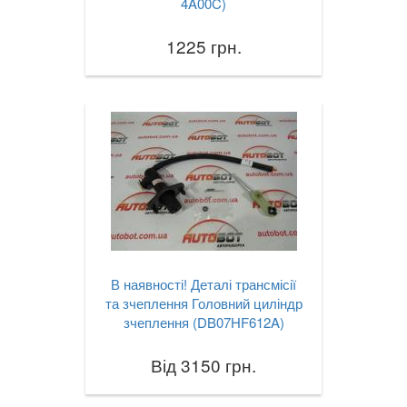
4A00C)
Деталі рульового управління
1225 грн.
Деталі підвіски
Деталі гальмівної системи
В наявності! Деталі трансмісії
та зчеплення Головний циліндр
зчеплення (DB07HF612A)
Від 3150 грн.