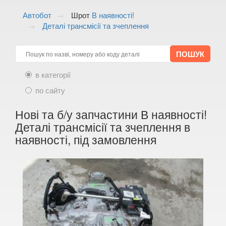
ALFA ROMEO
keyboard_arrow_down
Автобот
Шрот
В наявності!
Деталі трансмісії та зчеплення
AUDI
keyboard_arrow_down
BMW
keyboard_arrow_down
CITROEN
keyboard_arrow_down
в категорії
FIAT
по сайту
keyboard_arrow_down
FORD
Нові та б/у запчастини В наявності!
keyboard_arrow_down
Деталі трансмісії та зчеплення в
HONDA
keyboard_arrow_down
наявності, під замовлення
HYUNDAI
keyboard_arrow_down
JAGUAR
keyboard_arrow_down
JEEP
keyboard_arrow_down
KIA
keyboard_arrow_down