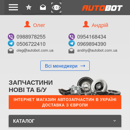
menu
star
drafts
0
0
Олег
Андрій
0988978255
0954168434
0506722410
0969894390
oleg@autobot.com.ua
andriy@autobot.com.ua
drafts
drafts
Всі менеджери
ЗАПЧАСТИНИ
НОВІ ТА Б/У
ІНТЕРНЕТ МАГАЗИН АВТОЗАПЧАСТИН В УКРАЇНІ
ДОСТАВКА З ЄВРОПИ
КАТАЛОГ
keyboard_arrow_down