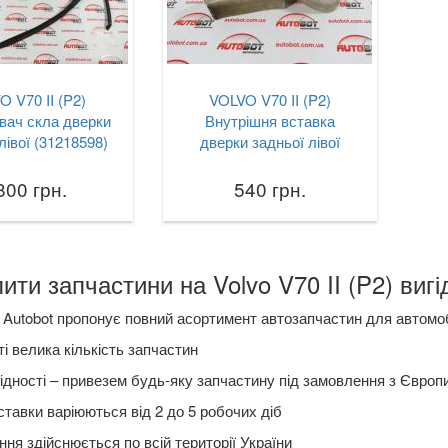
O V70 II (P2)
VOLVO V70 II (P2)
вач скла дверки
Внутрішня вставка
лівої (31218598)
дверки задньої лівої
800 грн.
540 грн.
ити запчастини на Volvo V70 II (P2) вигі
Autobot пропонує повний асортимент автозапчастин для автомобіл
і велика кількість запчастин
ідності – привезем будь-яку запчастину під замовлення з Європ
ставки варіюються від 2 до 5 робочих діб
ня здійснюється по всій території України