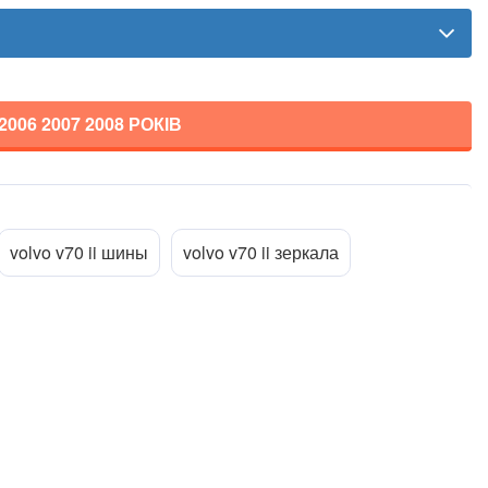
 2006 2007 2008
РОКІВ
Прикріпити файл
ttach_file
volvo v70 ii шины
volvo v70 ii зеркала