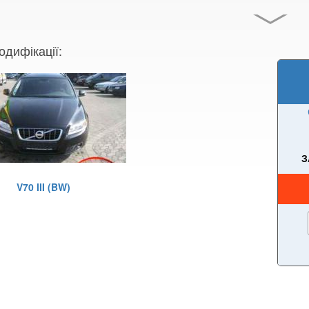
одифікації:
З
V70 III (BW)