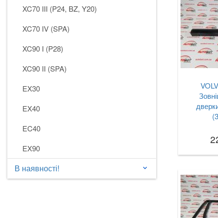
XC70 III (P24, BZ, Y20)
XC70 IV (SPA)
XC90 I (P28)
XC90 II (SPA)
VOLV
EX30
Зовні
дверки
EX40
(
EC40
2
EX90
В наявності!
keyboard_arrow_down