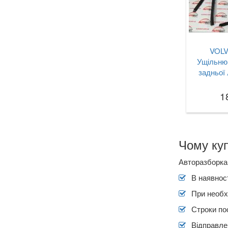
VOLV
Ущільню
задньої 
1
Чому куп
Авторазборка 
В наявност
При необх
Строки по
Відправлен