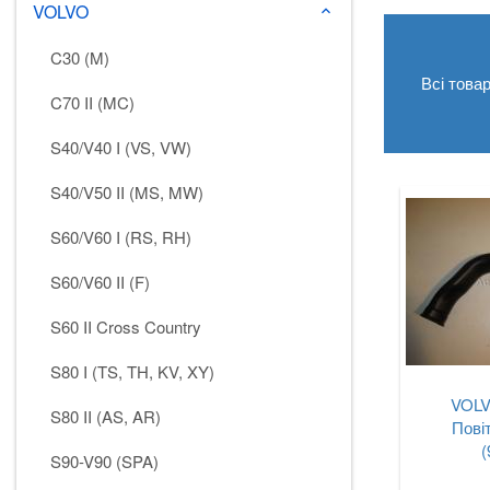
VOLVO
keyboard_arrow_down
C30 (M)
Всі това
C70 II (MC)
S40/V40 I (VS, VW)
S40/V50 II (MS, MW)
S60/V60 I (RS, RH)
S60/V60 II (F)
S60 II Cross Country
S80 I (TS, TH, KV, XY)
VOLV
S80 II (AS, AR)
Пові
(
S90-V90 (SPA)