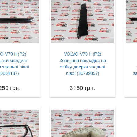
O V70 II (P2)
VOLVO V70 II (P2)
шній молдинг
Зовнішня накладка на
 задньої лівої
стійку дверки задньої
30664187)
лівої (30799057)
з
250 грн.
3150 грн.