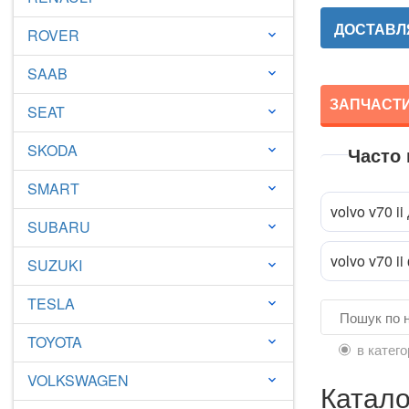
ДОСТАВЛЯ
ROVER
keyboard_arrow_down
SAAB
keyboard_arrow_down
ЗАПЧАСТИН
SEAT
keyboard_arrow_down
SKODA
Часто
keyboard_arrow_down
SMART
keyboard_arrow_down
volvo v70 ii
SUBARU
keyboard_arrow_down
volvo v70 i
SUZUKI
keyboard_arrow_down
TESLA
keyboard_arrow_down
TOYOTA
keyboard_arrow_down
в катего
VOLKSWAGEN
keyboard_arrow_down
Катало