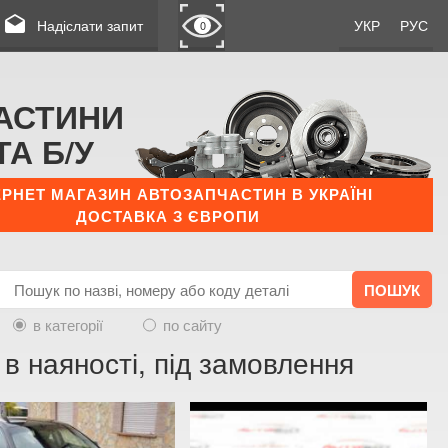
drafts
Надіслати запит
УКР
РУС
0
АСТИНИ
ТА Б/У
ЕРНЕТ МАГАЗИН АВТОЗАПЧАСТИН В УКРАЇНІ
ДОСТАВКА З ЄВРОПИ
в категорії
по сайту
 в наяності, під замовлення