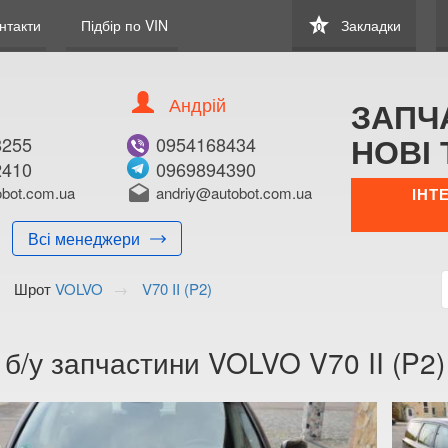
star
нтакти
Підбір по VIN
Закладки
0
Андрій
ЗАПЧ
НОВІ 
8255
0954168434
2410
0969894390
bot.com.ua
drafts
andriy@autobot.com.ua
ІНТ
Всі менеджери
Шрот
VOLVO
V70 II (P2)
 б/у запчастини VOLVO V70 II (P2)