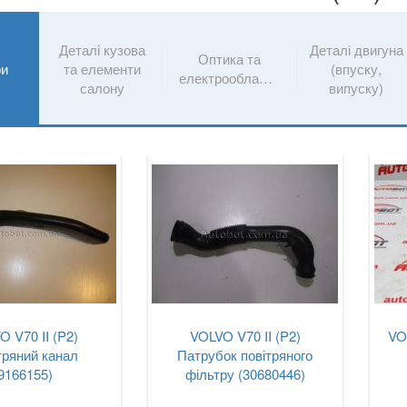
Деталі кузова
Деталі двигуна
Оптика та
ри
та елементи
(впуску,
електрообладнання
салону
випуску)
O V70 II (P2)
VOLVO V70 II (P2)
VO
тряний канал
Патрубок повітряного
9166155)
фільтру (30680446)