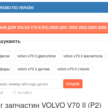
ЄМО ПО УКРАЇНІ
И ДЛЯ VOLVO V70 II (P2)
2000 2001 2002 2003 2004 2005
 шукають
a
 диски
volvo v70 ii двигатели
volvo v70 ii магнитола
i фары
volvo v70 ii датчик
volvo v70 ii стекло
рії
по сайту
г запчастин VOLVO V70 II (P2)