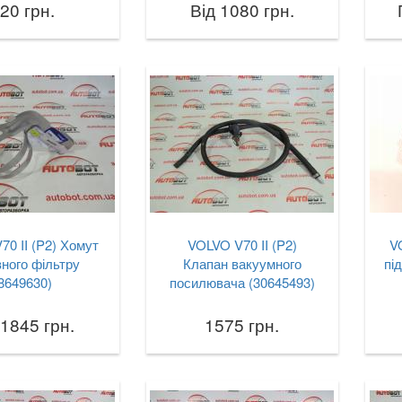
20 грн.
Від 1080 грн.
0 II (P2) Хомут
VOLVO V70 II (P2)
V
ного фільтру
Клапан вакуумного
пі
8649630)
посилювача (30645493)
 1845 грн.
1575 грн.