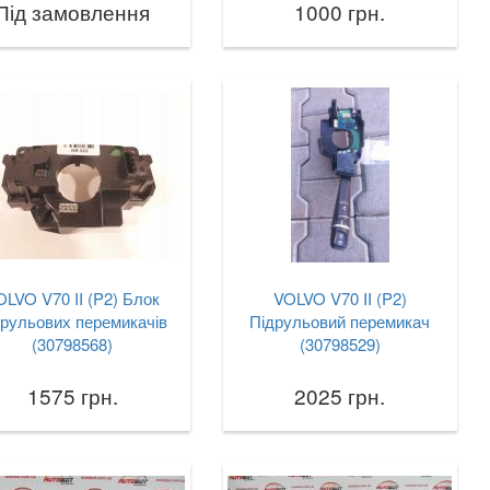
Під замовлення
1000 грн.
OLVO V70 II (P2) Блок
VOLVO V70 II (P2)
друльових перемикачів
Підрульовий перемикач
(30798568)
(30798529)
1575 грн.
2025 грн.