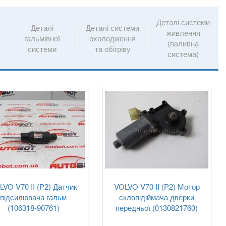
Деталі системи
Деталі
Деталі системи
живлення
гальмівної
охолодження
(паливна
системи
та обігріву
система)
LVO V70 II (P2) Датчик
VOLVO V70 II (P2) Мотор
підсилювача гальм
склопідіймача дверки
(106318-90761)
передньої (0130821760)