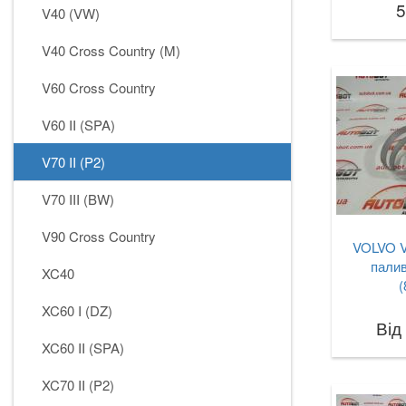
5
V40 (VW)
V40 Cross Country (M)
V60 Cross Country
V60 II (SPA)
V70 II (P2)
V70 III (BW)
V90 Cross Country
VOLVO V7
палив
XC40
(
XC60 I (DZ)
Від
XC60 II (SPA)
XC70 II (P2)