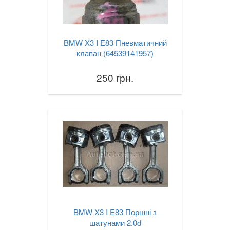
X6M I E71
X6 II F16
BMW X3 I E83 Пневматичний
клапан (64539141957)
X6M II F86
250 грн.
X6 III G06
X7 G07
XM (G09)
Z3 E36
Z3M E36
Z4 E85/E86
Z4M E85/E86
BMW X3 I E83 Поршні з
шатунами 2.0d
Z4 E89