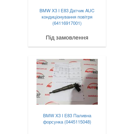
BMW X3 I E83 Датчик AUC
кондиціонування повітря
(64116917001)
Під замовлення
BMW X3 I E83 Паливна
форсунка (0445115048)