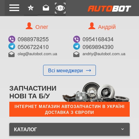
menu
star
drafts
0
0
Олег
Андрій
0988978255
0954168434
0506722410
0969894390
oleg@autobot.com.ua
andriy@autobot.com.ua
drafts
drafts
Всі менеджери
ЗАПЧАСТИНИ
НОВІ ТА Б/У
ІНТЕРНЕТ МАГАЗИН АВТОЗАПЧАСТИН В УКРАЇНІ
ДОСТАВКА З ЄВРОПИ
КАТАЛОГ
keyboard_arrow_down