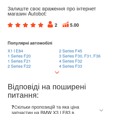
Залиште своє враження про інтернет
магазин Autobot:
2
5.00
Популярні автомобілі
X1 I E84
2 Series F45
1 Series F20
3 Series F30, F31, F36
1 Series F21
4 Series F32
2 Series F22
4 Series F33
Відповіді на поширені
питання:
❓Скільки пропозицій та яка ціна
запчастин на BMW X3 I E83 в