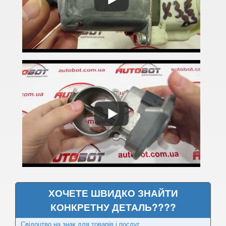
3 Series F30, F31, F36
3 Series F34
M3 F80
3 Series G20/G21
4 Series F32
4 Series F33
4 Series F36
M4 F82/F83
5 Series E39
ХОЧЕТЕ ШВИДКО ЗНАЙТИ
M5 E39
КОНКРЕТНУ ДЕТАЛЬ????
5 Series E60
Свідоцтво на знак для товарів і послуг