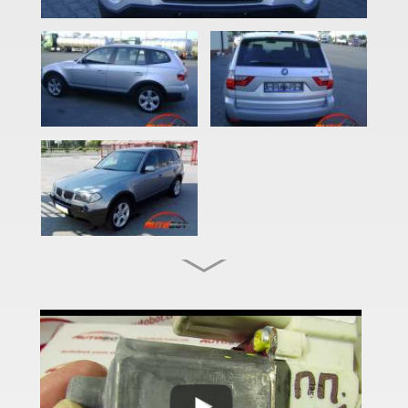
2 Series F22
2 Series F23
2 Series F45
2 Series F46
M2 F87
2 Series F44 Gran Coupe
M2 F44 Gran Coupe
3 Series E46
M3 E46
3 Series E90, E91, E92, E93
M3 E90/E92/E93