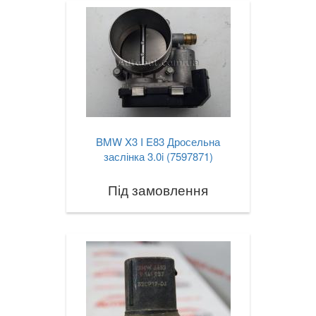
X4 I F26
X4M I F26
X4 II G02
X4M II F98
X5 I E53
BMW X3 I E83 Дросельна
заслінка 3.0i (7597871)
X5 II E70
Під замовлення
X5M II E70
X5 III F15
X5M III F85
X5 IV G05
X6 I E71