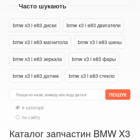
Часто шукають
6 Series E63
Прикріпити файл
attach_file
6 Series E64
bmw x3 i e83 диски
bmw x3 i e83 двигатели
M6 E63/E64
bmw x3 i e83 магнитола
bmw x3 i e83 шины
6 Series F12
bmw x3 i e83 зеркала
bmw x3 i e83 фары
6 Series F13
6 Series F06
bmw x3 i e83 датчик
bmw x3 i e83 стекло
M6 F12/F13/F06
6 Series G32
в категорії
7 Series E38
по сайту
7 Series F01/F02
Каталог запчастин BMW X3
7 Series E65/E66/E67/E68