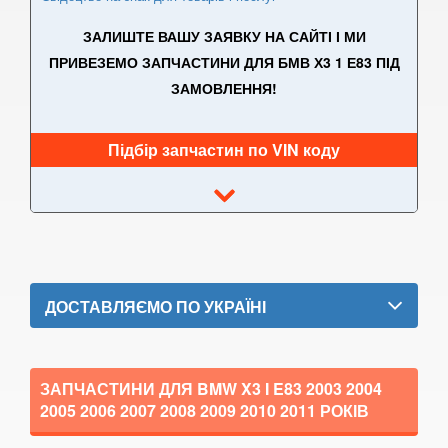
5 Series E61
ЗАЛИШТЕ ВАШУ ЗАЯВКУ НА САЙТІ І МИ
ПРИВЕЗЕМО ЗАПЧАСТИНИ ДЛЯ БМВ Х3 1 Е83 ПІД
M5 E60/E61
ЗАМОВЛЕННЯ!
5 Series F07 GT
5 Series F10
Підбір запчастин по VIN коду
M5 F10
5 Series F11
5 Series G30/G31
ДОСТАВЛЯЄМО ПО УКРАЇНІ
5 Series G60/G61/G68
5 Series G60/G61 mHEV
ЗАПЧАСТИНИ ДЛЯ BMW X3 I E83
2003 2004
5 Series i5 (G60E/G61E/G68E)
2005 2006 2007 2008 2009 2010 2011
РОКІВ
M5 F90