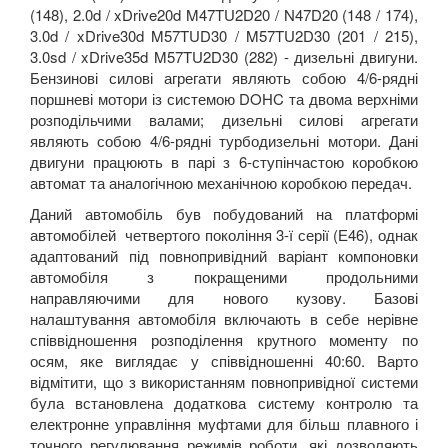
(148), 2.0d / xDrive20d M47TU2D20 / N47D20 (148 / 174),
3.0d / xDrive30d M57TUD30 / M57TU2D30 (201 / 215),
3.0sd / xDrive35d M57TU2D30 (282) - дизельні двигуни.
Бензинові силові агрегати являють собою 4/6-рядні
поршневі мотори із системою DOHC та двома верхніми
розподільчими валами; дизельні силові агрегати
являють собою 4/6-рядні турбодизельні мотори. Дані
двигуни працюють в парі з 6-ступінчастою коробкою
автомат та аналогічною механічною коробкою передач.
Даний автомобіль був побудований на платформі
автомобілей четвертого покоління 3-ї серії (Е46), однак
адаптований під повнопривідний варіант компоновки
автомобіля з покращеними продольними
направляючими для нового кузову. Базові
налаштування автомобіля включають в себе нерівне
співвідношення розподілення крутного моменту по
осям, яке виглядає у співвідношенні 40:60. Варто
відмітити, що з використанням повнопривідної системи
була встановлена додаткова систему контролю та
електронне управління муфтами для більш плавного і
точного регулювання режимів роботи, які дозволяють