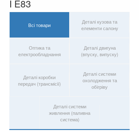
I E83
7 Series G11/G12
Деталі кузова та
8 Series G14/G15/G16
Всі товари
елементи салону
i3 l01
i8 l12/l15
Оптика та
Деталі двигуна
електрообладнання
(впуску, випуску)
X1 I E84
X1 II F48
Деталі системи
Деталі коробки
охолодження та
передач (трансмісії)
X2 F39
обігріву
X3 I E83
Деталі системи
X3 II F25
живлення (паливна
система)
X3 III G01
X3M III F97