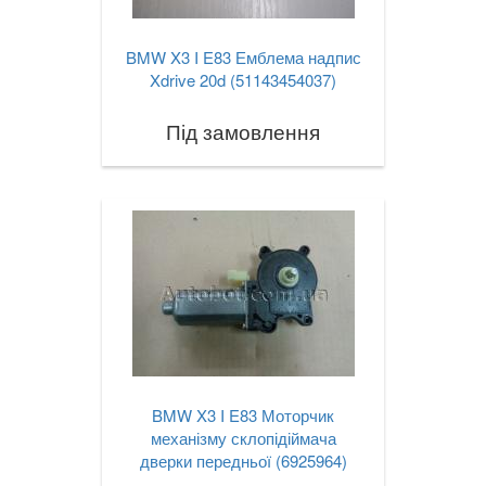
BMW X3 I E83 Емблема надпис
Xdrive 20d (51143454037)
Під замовлення
BMW X3 I E83 Моторчик
механізму склопідіймача
дверки передньої (6925964)