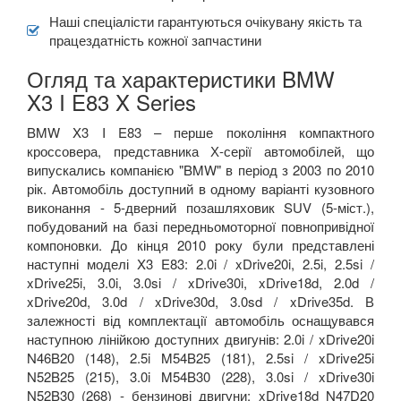
Наші спеціалісти гарантуються очікувану якість та
працездатність кожної запчастини
Огляд та характеристики BMW
X3 I E83 X Series
BMW X3 I E83 – перше покоління компактного
кроссовера, представника Х-серії автомобілей, що
випускались компанією "BMW" в період з 2003 по 2010
рік. Автомобіль доступний в одному варіанті кузовного
виконання - 5-дверний позашляховик SUV (5-міст.),
побудований на базі передньомоторної повнопривідної
компоновки. До кінця 2010 року були представлені
наступні моделі X3 E83: 2.0i / xDrive20i, 2.5i, 2.5si /
xDrive25i, 3.0i, 3.0si / xDrive30i, xDrive18d, 2.0d /
xDrive20d, 3.0d / xDrive30d, 3.0sd / xDrive35d. В
залежності від комплектації автомобіль оснащувався
наступною лінійкою доступних двигунів: 2.0i / xDrive20i
N46B20 (148), 2.5i M54B25 (181), 2.5si / xDrive25i
N52B25 (215), 3.0i M54B30 (228), 3.0si / xDrive30i
N52B30 (268) - бензинові двигуни; xDrive18d N47D20