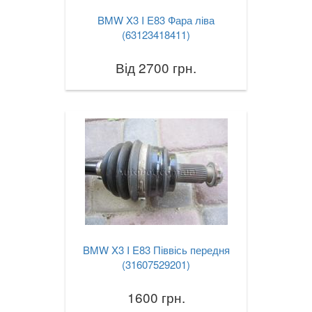
BMW X3 I E83 Фара ліва
(63123418411)
Від 2700 грн.
BMW X3 I E83 Піввісь передня
(31607529201)
1600 грн.