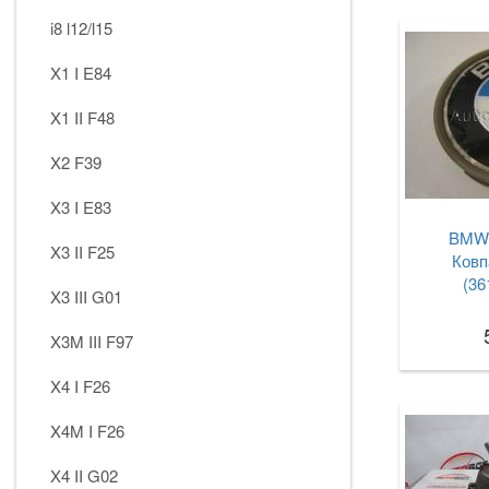
i8 l12/l15
X1 I E84
X1 II F48
X2 F39
X3 I E83
BMW 
X3 II F25
Ковп
(36
X3 III G01
X3M III F97
X4 I F26
X4M I F26
X4 II G02