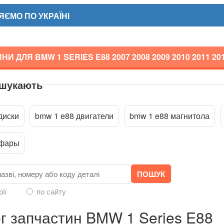
ЄМО ПО УКРАЇНІ
НИ ДЛЯ BMW 1 SERIES E88
2007 2008 2009 2010 2011 20
 шукають
a
диски
bmw 1 e88 двигатели
bmw 1 e88 магнитола
 фары
рії
по сайту
г запчастин BMW 1 Series E88