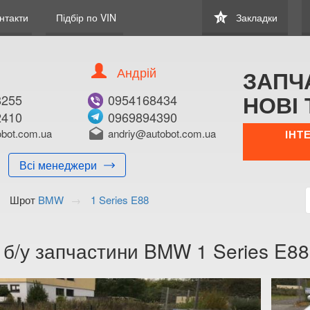
star
нтакти
Підбір по VIN
Закладки
0
Андрій
ЗАПЧ
НОВІ 
8255
0954168434
2410
0969894390
bot.com.ua
drafts
andriy@autobot.com.ua
ІНТ
Всі менеджери
Шрот
BMW
1 Series E88
 б/у запчастини BMW 1 Series E88