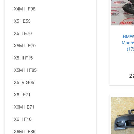
X4M II F98
X5 I E53
X5 II E70
BMW 
Масля
X5M II E70
(17
X5 III F15
X5M III F85
2
X5 IV G05
X6 I E71
X6M I E71
X6 II F16
X6M II F86