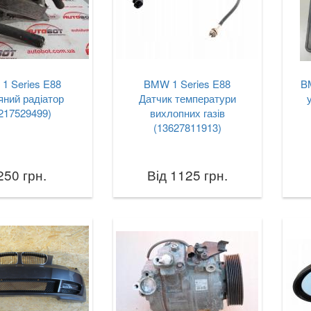
1 Series E88
BMW 1 Series E88
B
ний радіатор
Датчик температури
217529499)
вихлопних газів
(13627811913)
250 грн.
Від 1125 грн.