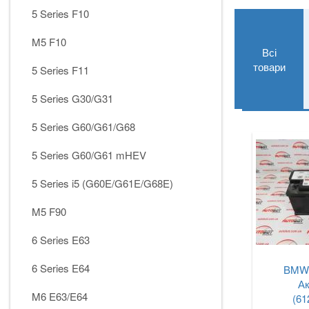
5 Series F10
M5 F10
Всі
товари
5 Series F11
5 Series G30/G31
5 Series G60/G61/G68
5 Series G60/G61 mHEV
5 Series i5 (G60E/G61E/G68E)
M5 F90
6 Series E63
6 Series E64
BMW 
А
M6 E63/E64
(61