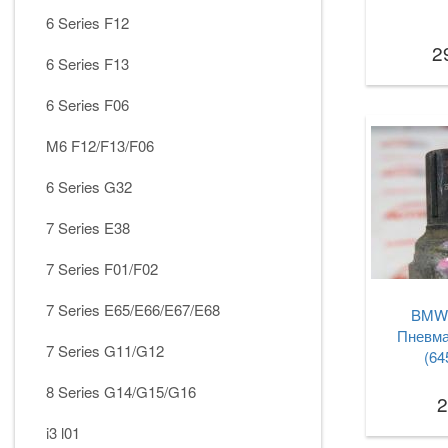
6 Series F12
2
6 Series F13
6 Series F06
M6 F12/F13/F06
6 Series G32
7 Series E38
7 Series F01/F02
7 Series E65/E66/E67/E68
BMW 
Пневма
7 Series G11/G12
(64
8 Series G14/G15/G16
2
i3 l01