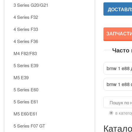
3 Series G20/G21
ДОСТАВЛЯ
4 Series F32
4 Series F33
ЗАПЧАСТИ
4 Series F36
Часто
M4 F82/F83
5 Series E39
bmw 1 e88 
M5 E39
bmw 1 e88
5 Series E60
5 Series E61
в катего
M5 E60/E61
Катало
5 Series F07 GT