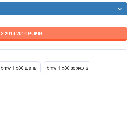
12 2013 2014
РОКІВ
Прикріпити файл
ttach_file
bmw 1 e88 шины
bmw 1 e88 зеркала