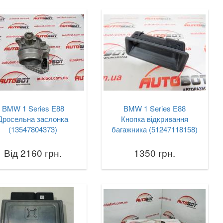
BMW 1 Series E88
BMW 1 Series E88
Дросельна заслонка
Кнопка відкривання
(13547804373)
багажника (51247118158)
Від 2160 грн.
1350 грн.