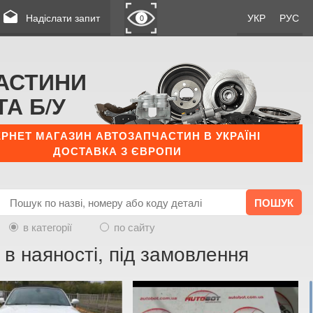
drafts
Надіслати запит
УКР
РУС
0
АСТИНИ
ТА Б/У
ЕРНЕТ МАГАЗИН АВТОЗАПЧАСТИН В УКРАЇНІ
ДОСТАВКА З ЄВРОПИ
в категорії
по сайту
 в наяності, під замовлення