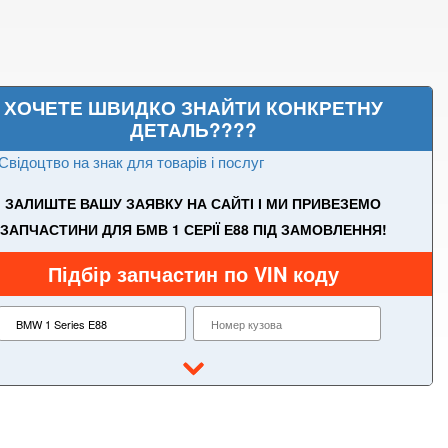
ХОЧЕТЕ ШВИДКО ЗНАЙТИ КОНКРЕТНУ
ДЕТАЛЬ????
Свідоцтво на знак для товарів і послуг
ЗАЛИШТЕ ВАШУ ЗАЯВКУ НА САЙТІ І МИ ПРИВЕЗЕМО
ЗАПЧАСТИНИ ДЛЯ БМВ 1 СЕРІЇ Е88 ПІД ЗАМОВЛЕННЯ!
Підбір запчастин по VIN коду
1 Series E87
1 Series F20