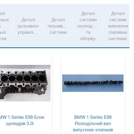
алі
Деталі
Деталі
ньої
Деталі
Деталі
системи
системи
а
рульового
гальмівної
охолодження
живлення
ьої
управління
системи
та
(паливна
іски
обігріву
система)
MW 1 Series E88 Блок
BMW 1 Series E88
циліндрів 3.0i
Розподільчий вал
випускних клапанів