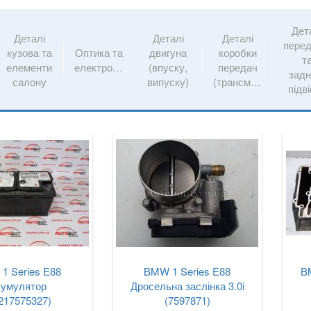
Дет
Деталі
Деталі
Деталі
перед
кузова та
Оптика та
двигуна
коробки
т
елементи
електрообладнання
(впуску,
передач
задн
салону
випуску)
(трансмісії)
підв
1 Series E88
BMW 1 Series E88
B
кумулятор
Дросельна заслінка 3.0i
217575327)
(7597871)