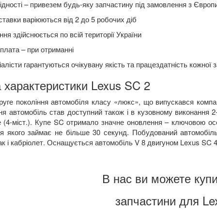
ідності – привезем будь-яку запчастину під замовлення з Європ
ставки варіюються від 2 до 5 робочих діб
ня здійснюється по всій території України
плата – при отриманні
алісти гарантуються очікувану якість та працездатність кожної 
 характеристики Lexus SC 2
руге покоління автомобіля класу «люкс», що випускався компан
ня автомобіль став доступний також і в кузовному виконання 2-дв
е (4-міст.). Купе SC отримало значне оновлення – ключовою ос
я якого займає не більше 30 секунд. Побудований автомобіль
так і кабріолет. Оснащується автомобіль V 8 двигуном Lexus SC 43
В нас ви можете купи
запчастини для Le