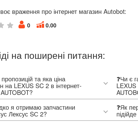
воє враження про інтернет магазин Autobot:
0
0.00
іді на поширені питання:
 пропозицій та яка ціна
❓Чи є г
н на LEXUS SC 2 в інтернет-
LEXUS 
і AUTOBOT?
AUTOB
дко я отримаю запчастини
❓Як пер
ус Лексус SС 2?
підійд