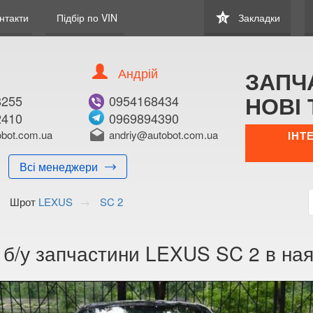
star
нтакти
Підбір по VIN
Закладки
0
Андрій
ЗАПЧ
НОВІ 
8255
0954168434
2410
0969894390
bot.com.ua
drafts
andriy@autobot.com.ua
ІНТ
Всі менеджери
Шрот
LEXUS
SC 2
 б/у запчастини LEXUS SC 2 в ная