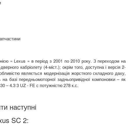
и
запчастини
ією « Lexus » в період з 2001 по 2010 року. З переходом на
ерного кабріолету (4-міст.); окрім того, доступна і версія 2-
обливістю являється модернізація жорсткого складного даху,
 на базі передньомоторної задньопривідної компоновки – як
0 – 4.3 3 UZ - FE с потужністю 278 к.с.
ти наступні
xus SC 2: