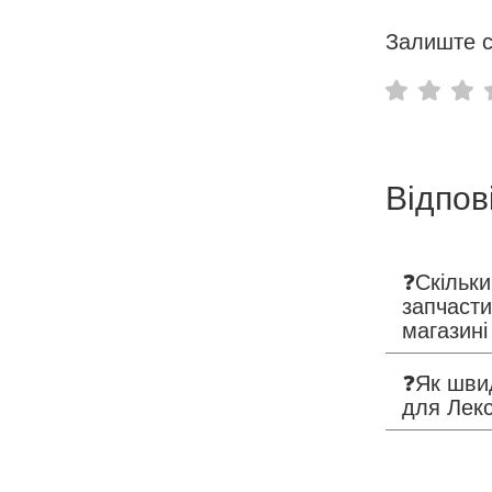
Залиште с
Відпов
❓Скільки
запчасти
магазин
❓Як шви
для Лекс