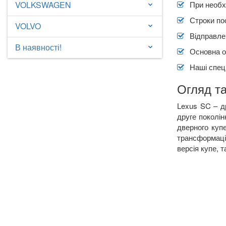
VOLKSWAGEN
При необх
keyboard_arrow_down
Строки по
VOLVO
keyboard_arrow_down
Відправлен
В наявності!
keyboard_arrow_down
Основна о
Наші спеці
Огляд та
Lexus SC – д
друге поколін
дверного куп
трансформаці
версія купе, 