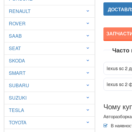
ДОСТАВЛЯ
RENAULT
keyboard_arrow_down
ROVER
keyboard_arrow_down
ЗАПЧАСТИ
SAAB
keyboard_arrow_down
SEAT
keyboard_arrow_down
Часто
Прик
attach_file
SKODA
keyboard_arrow_down
lexus sc 2 
SMART
keyboard_arrow_down
lexus sc 2
SUBARU
keyboard_arrow_down
SUZUKI
keyboard_arrow_down
Чому куп
TESLA
keyboard_arrow_down
Авторазборка 
TOYOTA
keyboard_arrow_down
В наявност