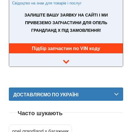
Свідоцтво на знак для товарів і послуг
Adam
ЗАЛИШТЕ ВАШУ ЗАЯВКУ НА САЙТІ І МИ
ПРИВЕЗЕМО ЗАПЧАСТИНИ ДЛЯ ОПЕЛЬ
Agila A (H00)
ГРАНДЛАНД Х ПІД ЗАМОВЛЕННЯ!
Agila B
Antara (L07)
Підбір запчастин по VIN коду
Astra H (L48, L08, L35, L67, L69)
Astra J (GTC, OPC)
Astra K
ДОСТАВЛЯЄМО ПО УКРАЇНІ
Cascada
Combo C
Часто шукають
Combo D
opel grandland x багажник