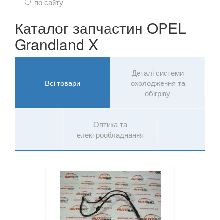
Mokka
по сайту
Mokka X
Каталог запчастин OPEL
Grandland X
Movano B (X62)
Signum
Деталі системи
Speedster
Всі товари
охолодження та
обігріву
Tigra A (S93)
Tigra B Twin Top (X04)
Оптика та
електрообладнання
Vectra C
Zafira A (F75)
Zafira B (A05)
Zafira C (P12)