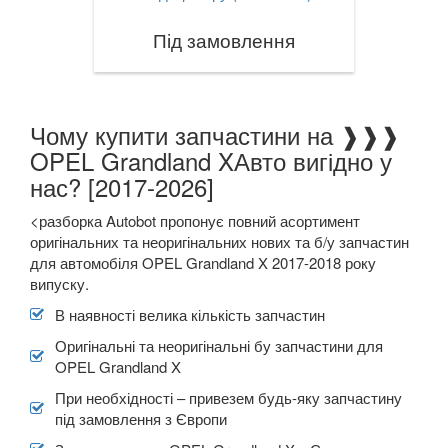
TOYOTA
keyboard_arrow_down
Під замовлення
VOLKSWAGEN
keyboard_arrow_down
VOLVO
keyboard_arrow_down
Чому купити запчастини на ❱❱❱
В наявності!
keyboard_arrow_down
OPEL Grandland XАвто вигідно у
нас? [2017-2026]
<разборка Autobot пропонує повний асортимент
оригінальних та неоригінальних нових та б/у запчастин
для автомобіля OPEL Grandland X 2017-2018 року
випуску.
В наявності велика кількість запчастин
Оригінальні та неоригінальні бу запчастини для
OPEL Grandland X
При необхідності – привезем будь-яку запчастину
під замовлення з Європи