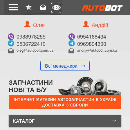
menu
star
drafts
0
0
Олег
Андрій
0988978255
0954168434
0506722410
0969894390
oleg@autobot.com.ua
andriy@autobot.com.ua
drafts
drafts
Всі менеджери
ЗАПЧАСТИНИ
НОВІ ТА Б/У
ІНТЕРНЕТ МАГАЗИН АВТОЗАПЧАСТИН В УКРАЇНІ
ДОСТАВКА З ЄВРОПИ
КАТАЛОГ
keyboard_arrow_down