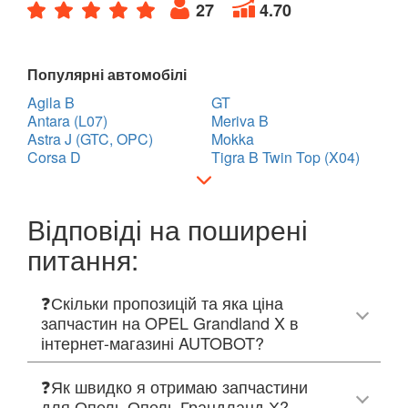
27
4.70
Популярні автомобілі
Agila B
GT
Antara (L07)
Meriva B
Astra J (GTC, OPC)
Mokka
Corsa D
Tigra B Twin Top (X04)
Відповіді на поширені
питання:
❓Скільки пропозицій та яка ціна
запчастин на OPEL Grandland X в
інтернет-магазині AUTOBOT?
❓Як швидко я отримаю запчастини
для Опель Опель Грандланд Х?