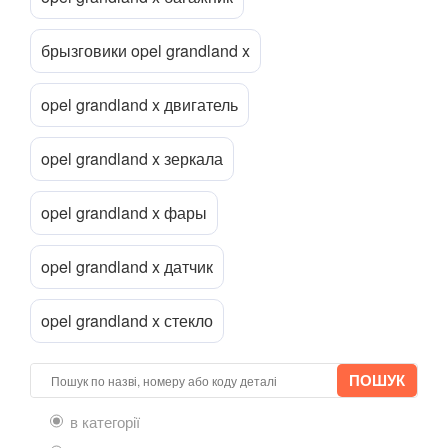
Corsa C (F08, F68)
Corsa D
брызговики opel grandland x
Прикріпити файл
attach_file
Corsa E
opel grandland x двигатель
Crossland X
opel grandland x зеркала
Frontera B (6B)
GT
opel grandland x фары
Grandland X
opel grandland x датчик
Insignia A
opel grandland x стекло
Insignia B
Meriva A
Meriva B
в категорії