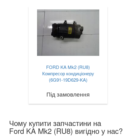
PEUGEOT
keyboard_arrow_down
PORSCHE
keyboard_arrow_down
RENAULT
keyboard_arrow_down
ROVER
keyboard_arrow_down
SAAB
keyboard_arrow_down
SEAT
FORD KA Mk2 (RU8)
keyboard_arrow_down
Компресор кондиціонеру
SKODA
(6G91-19D629-KA)
keyboard_arrow_down
SMART
keyboard_arrow_down
Під замовлення
SUBARU
keyboard_arrow_down
SUZUKI
keyboard_arrow_down
Чому купити запчастини на
Ford KA Mk2 (RU8) вигідно у нас?
TESLA
keyboard_arrow_down