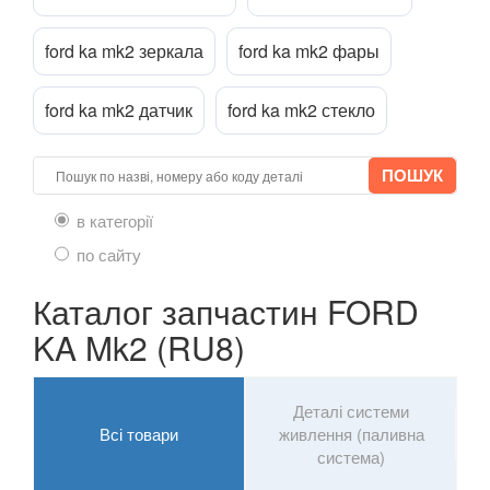
Transit VII
ford ka mk2 зеркала
ford ka mk2 фары
Transit Connect Mk1 (V227, TC7, PU2)
ford ka mk2 датчик
ford ka mk2 стекло
Transit Connect Mk2
Transit Courier Mk1
Transit Custom Mk1
в категорії
по сайту
HONDA
keyboard_arrow_down
Каталог запчастин FORD
HYUNDAI
keyboard_arrow_down
KA Mk2 (RU8)
JAGUAR
keyboard_arrow_down
JEEP
keyboard_arrow_down
Деталі системи
Всі товари
живлення (паливна
KIA
keyboard_arrow_down
система)
LANCIA
keyboard_arrow_down