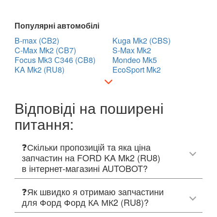
Популярні автомобілі
B-max (CB2)
Kuga Mk2 (CBS)
C-Max Mk2 (CB7)
S-Max Mk2
Focus Mk3 С346 (CB8)
Mondeo Mk5
KA Mk2 (RU8)
EcoSport Mk2
Відповіді на поширені
питання:
❓Скільки пропозицій та яка ціна
запчастин на FORD KA Mk2 (RU8)
в інтернет-магазині AUTOBOT?
❓Як швидко я отримаю запчастини
для Форд Форд КА МК2 (RU8)?