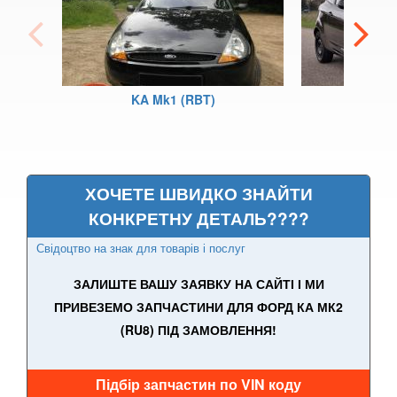
Fiesta Active Mk8
F-150 XII (P415)
F-150 XIII (P552)
KA Mk1 (RBT)
K
Galaxy Mk2 (VX, VY, WGR)
Galaxy Mk3 (CA1, WA6)
ХОЧЕТЕ ШВИДКО ЗНАЙТИ
KA Mk1 (RBT)
КОНКРЕТНУ ДЕТАЛЬ????
KA Mk2 (RU8)
Свідоцтво на знак для товарів і послуг
KA Mk3
ЗАЛИШТЕ ВАШУ ЗАЯВКУ НА САЙТІ І МИ
ПРИВЕЗЕМО ЗАПЧАСТИНИ ДЛЯ ФОРД КА МК2
KA+
(RU8) ПІД ЗАМОВЛЕННЯ!
KA+ Active
Підбір запчастин по VIN коду
Kuga Mk1 (CBV)