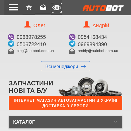
menu
star
drafts
0
0
Олег
Андрій
0988978255
0954168434
0506722410
0969894390
oleg@autobot.com.ua
andriy@autobot.com.ua
drafts
drafts
Всі менеджери
ЗАПЧАСТИНИ
НОВІ ТА Б/У
ІНТЕРНЕТ МАГАЗИН АВТОЗАПЧАСТИН В УКРАЇНІ
ДОСТАВКА З ЄВРОПИ
КАТАЛОГ
keyboard_arrow_down