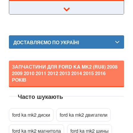
Kuga Mk2 (CBS)
Mondeo Mk3 (B5Y, BWY, B4Y)
Mondeo Mk4 (CA2)
ДОСТАВЛЯЄМО ПО УКРАЇНІ
Mondeo Mk5
Mustang V
ЗАПЧАСТИНИ ДЛЯ FORD KA MK2 (RU8)
2008
Mustang VI (S550)
2009 2010 2011 2012 2013 2014 2015 2016
РОКІВ
Mustang Mach-E
S-Max Mk1 (CA1)
Часто шукають
Прикріпити файл
attach_file
S-Max Mk2
ford ka mk2 диски
ford ka mk2 двигатели
Transit V
Transit VI (V347/V348)
ford ka mk2 магнитола
ford ka mk2 шины