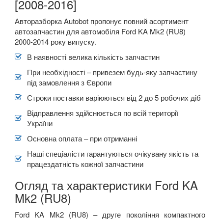
[2008-2016]
TOYOTA
keyboard_arrow_down
Авторазборка Autobot пропонує повний асортимент
автозапчастин для автомобіля Ford KA Mk2 (RU8)
VOLKSWAGEN
keyboard_arrow_down
2000-2014 року випуску.
VOLVO
keyboard_arrow_down
В наявності велика кількість запчастин
При необхідності – привезем будь-яку запчастину
В наявності!
keyboard_arrow_down
під замовлення з Європи
Строки поставки варіюються від 2 до 5 робочих діб
Відправлення здійснюється по всій території
України
Основна оплата – при отриманні
Наші спеціалісти гарантуються очікувану якість та
працездатність кожної запчастини
Огляд та характеристики Ford KA
Mk2 (RU8)
Ford KA Mk2 (RU8) – друге покоління компактного