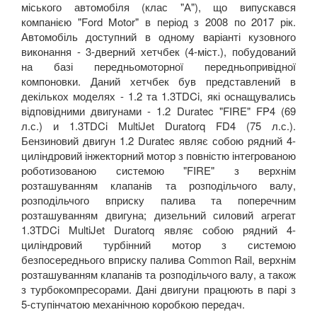
міського автомобіля (клас "А"), що випускався
компанією "Ford Motor" в період з 2008 по 2017 рік.
Автомобіль доступний в одному варіанті кузовного
виконання - 3-дверний хетчбек (4-міст.), побудований
на базі передньомоторної передньопривідної
компоновки. Даний хетчбек був представлений в
декількох моделях - 1.2 та 1.3TDCi, які оснащувались
відповідними двигунами - 1.2 Duratec "FIRE" FP4 (69
л.с.) и 1.3TDCi MultiJet Duratorq FD4 (75 л.с.).
Бензиновий двигун 1.2 Duratec являє собою рядний 4-
циліндровий інжекторний мотор з повністю інтегрованою
роботизованою системою "FIRE" з верхнім
розташуванням клапанів та розподільчого валу,
розподільчого вприску палива та поперечним
розташуванням двигуна; дизельний силовий агрегат
1.3TDCi MultiJet Duratorq являє собою рядний 4-
циліндровий турбінний мотор з системою
безпосереднього вприску палива Common Rail, верхнім
розташуванням клапанів та розподільчого валу, а також
з турбокомпресорами. Дані двигуни працюють в парі з
5-ступінчатою механічною коробкою передач.