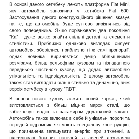
В основі даного хетчбеку лежить платформа Fiat Mini,
яку автомобіль запозичив у хетчбека Fiat 500.
Застосування даного конструкційного рішення вказує
на те, що автомобіль буде суттєво вирізнятись від
свого попередника. Якщо порівнювати два покоління
"Ka" - дуже важко знайти спільні деталі та елементи
стилістики. Приблизно однаково виглядає силует
автомобіля, зберіглись приблизно ті ж самі пропорції,
однак новинка вирізняється дещо збільшеними
розмірами, більш рельєфним кузовом та пізнаванною
передньою частиною кузову, що додає автомобілю
унікальність та індивідуальність. В цілому автомобіль
також став виглядати більш стильно та динамічно, аніж
версія хетчбеку в кузову "RBT".
В основі нового кузову лежить новий каркас, який
виготовляється з більш міцних марок сталі, що
забезпечує водію та пасажирам додатковий захист.
Автомобіль також включає в себе й унікальні пороги та
передній підрамник, які мають спеціальну конструкцію,
що призначена загашувати енергію при зіткненні, а
підсилювачі бокових панелей та дверей дозволяли