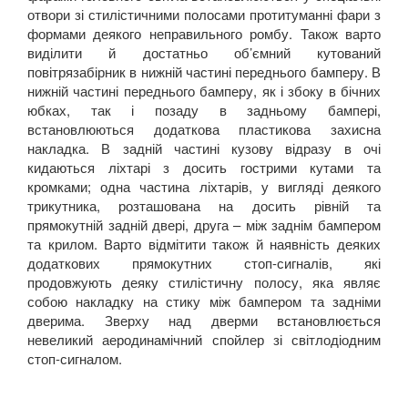
отвори зі стилістичними полосами протитуманні фари з
формами деякого неправильного ромбу. Також варто
виділити й достатньо об’ємний кутований
повітрязабірник в нижній частині переднього бамперу. В
нижній частині переднього бамперу, як і збоку в бічних
юбках, так і позаду в задньому бампері,
встановлюються додаткова пластикова захисна
накладка. В задній частині кузову відразу в очі
кидаються ліхтарі з досить гострими кутами та
кромками; одна частина ліхтарів, у вигляді деякого
трикутника, розташована на досить рівній та
прямокутній задній двері, друга – між заднім бампером
та крилом. Варто відмітити також й наявність деяких
додаткових прямокутних стоп-сигналів, які
продовжують деяку стилістичну полосу, яка являє
собою накладку на стику між бампером та задніми
дверима. Зверху над дверми встановлюється
невеликий аеродинамічний спойлер зі світлодіодним
стоп-сигналом.