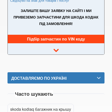
Свідоцтво на знак для товарів і послуг
TESLA
keyboard_arrow_down
ЗАЛИШТЕ ВАШУ ЗАЯВКУ НА САЙТІ І МИ
TOYOTA
keyboard_arrow_down
ПРИВЕЗЕМО ЗАПЧАСТИНИ ДЛЯ ШКОДА КОДІАК
ПІД ЗАМОВЛЕННЯ!
VOLKSWAGEN
keyboard_arrow_down
VOLVO
keyboard_arrow_down
Підбір запчастин по VIN коду
В наявності!
keyboard_arrow_down
ДОСТАВЛЯЄМО ПО УКРАЇНІ
Часто шукають
skoda kodiaq багажник на крышу