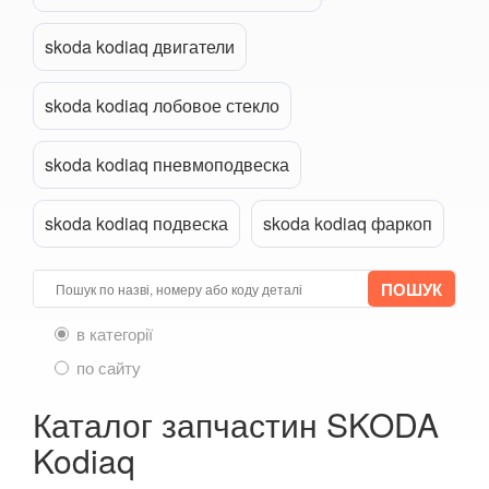
skoda kodiaq двигатели
Прикріпити файл
attach_file
skoda kodiaq лобовое стекло
skoda kodiaq пневмоподвеска
skoda kodiaq подвеска
skoda kodiaq фаркоп
в категорії
по сайту
Каталог запчастин SKODA
Kodiaq