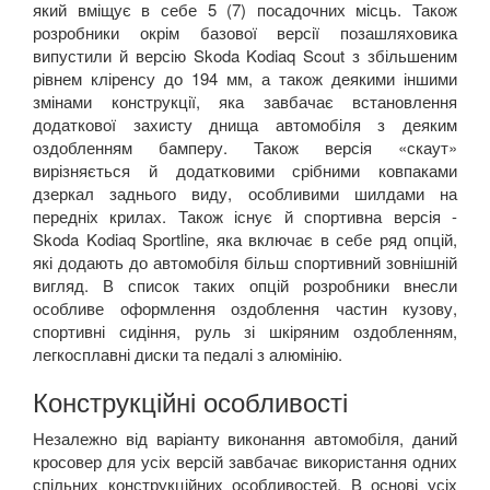
який вміщує в себе 5 (7) посадочних місць. Також
розробники окрім базової версії позашляховика
випустили й версію
Skoda
Kodiaq
Scout
з збільшеним
рівнем кліренсу до 194 мм, а також деякими іншими
змінами конструкції, яка завбачає встановлення
додаткової захисту днища автомобіля з деяким
оздобленням бамперу. Також версія «скаут»
вирізняється й додатковими срібними ковпаками
дзеркал заднього виду, особливими шилдами на
передніх крилах. Також існує й спортивна версія -
Skoda
Kodiaq
Sportline
, яка включає в себе ряд опцій,
які додають до автомобіля більш спортивний зовнішній
вигляд. В список таких опцій розробники внесли
особливе оформлення оздоблення частин кузову,
спортивні сидіння, руль зі шкіряним оздобленням,
легкосплавні диски та педалі з алюмінію.
Конструкційні особливості
Незалежно від варіанту виконання автомобіля, даний
кросовер для усіх версій завбачає використання одних
спільних конструкційних особливостей. В основі усіх