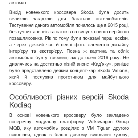
автомат.
Вихід новенького кросовера
Skoda
була досить
великою загадкою для багатьох автолюбителів.
Тестування даного автомобіля почалось ще в 2015 році,
без гучних анонсів та натяків на випуск нового серійного
позашляховика. Рік по тому були показані перші ескізи,
а через деякий час й певні фото елементів дизайну
інтер’єру та екстер’єру. Повна ж картина та облік
автомобіля був у таємниці аж до осені 2016 року. Не
дивлячись на достатньо пізній анонс «Кад’яку», раніше
було представлено деякий концепт-кар
Skoda
VisionS
,
який й послужив прототипом для майбутнього
кросоверу.
Особливості різних версій
Skoda
Kodiaq
В основі новенького кросоверу було закладено
поперечну модульну платформу
Volkswagen
Group
MQB
, яку автомобіль розділяє з
VM
Tiguan
другого
покоління, однак в більш довгому виконанні кузову,