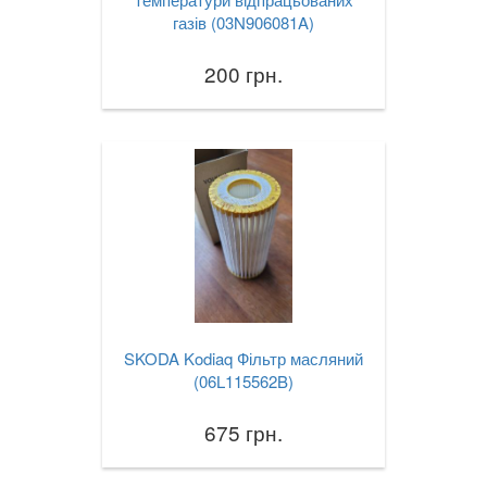
газів (03N906081A)
200 грн.
SKODA Kodiaq Фільтр масляний
(06L115562B)
675 грн.