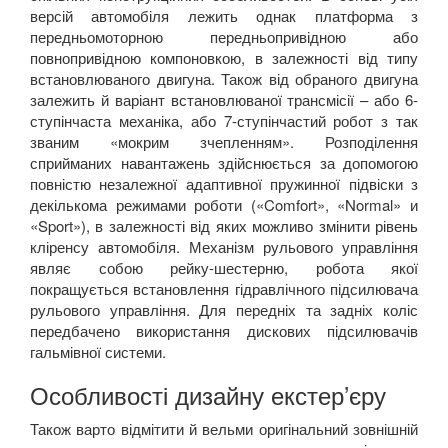
версій автомобіля лежить однак платформа з
передньомоторною передньопривідною або
повнопривідною компоновкою, в залежності від типу
встановлюваного двигуна. Також від обраного двигуна
залежить й варіант встановлюваної трансмісії – або 6-
ступінчаста механіка, або 7-ступінчастий робот з так
званим «мокрим зчепленням». Розподілення
сприйманих навантажень здійснюється за допомогою
повністю незалежної адаптивної пружинної підвіски з
декількома режимами роботи («
Comfort
», «
Normal
» и
«
Sport
»), в залежності від яких можливо змінити рівень
кліренсу автомобіля. Механізм рульового управління
являє собою рейку-шестерню, робота якої
покращується встановлення гідравлічного підсилювача
рульового управління. Для передніх та задніх коліс
передбачено використання дискових підсилювачів
гальмівної системи.
Особливості дизайну екстер’єру
Також варто відмітити й вельми оригінальний зовнішній