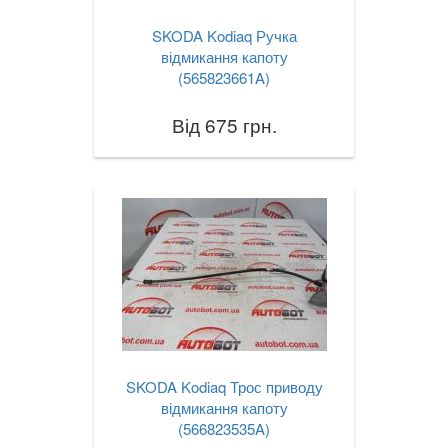
SKODA Kodiaq Ручка
відмикання капоту
(565823661A)
Від 675 грн.
SKODA Kodiaq Трос приводу
відмикання капоту
(566823535A)