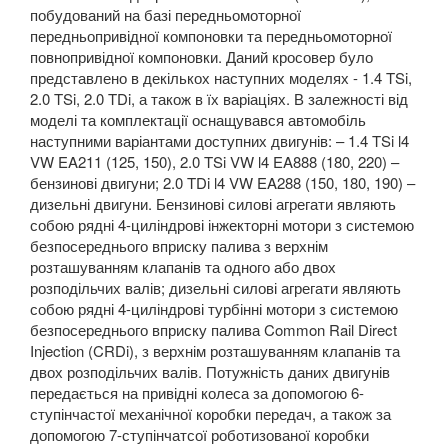
побудований на базі передньомоторної
передньопривідної компоновки та передньомоторної
повнопривідної компоновки. Даний кросовер було
представлено в декількох наступних моделях - 1.4
TSi
,
2.0
TSi
, 2.0
TDi
, а також в їх варіаціях. В залежності від
моделі та комплектації оснащувався автомобіль
наступними варіантами доступних двигунів: – 1.4
TSi
l
4
VW
EA
211 (125, 150), 2.0
TSi
VW
l
4
EA
888 (180, 220) –
бензинові двигуни; 2.0
TDi
l
4
VW
EA
288 (150, 180, 190) –
дизельні двигуни. Бензинові силові агрегати являють
собою рядні 4-циліндрові інжекторні мотори з системою
безпосереднього вприску палива з верхнім
розташуванням клапанів та одного або двох
розподільчих валів; дизельні силові агрегати являють
собою рядні 4-циліндрові турбінні мотори з системою
безпосереднього вприску палива
Common
Rail
Direct
Injection
(
CRDi
), з верхнім розташуванням клапанів та
двох розподільчих валів. Потужність даних двигунів
передається на привідні колеса за допомогою 6-
ступінчастої механічної коробки передач, а також за
допомогою 7-ступінчатсої роботизованої коробки