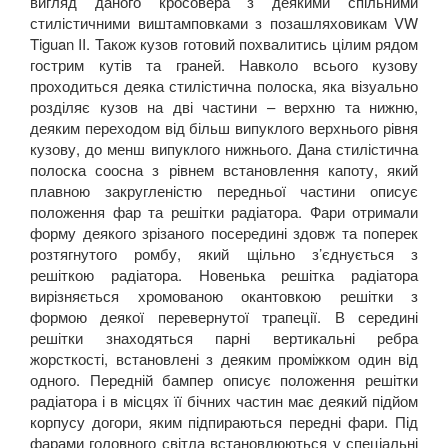
вигляд даного кросовера з деякими спільними
стилістичними виштамповками з позашляховикам
VW
Tiguan
II
. Також кузов готовий похвалитись цілим рядом
гострим кутів та граней. Навколо всього кузову
проходиться деяка стилістична полоска, яка візуально
розділяє кузов на дві частини – верхню та нижню,
деяким переходом від більш випуклого верхнього рівня
кузову, до менш випуклого нижнього. Дана стилістична
полоска соосна з рівнем встановлення капоту, який
плавною закругленістю передньої частини описує
положення фар та решітки радіатора. Фари отримали
форму деякого зрізаного посередині здовж та поперек
розтягнутого ромбу, який щільно з’єднується з
решіткою радіатора. Новенька решітка радіатора
вирізняється хромованою окантовкою решітки з
формою деякої перевернутої трапеції. В середині
решітки знаходяться парні вертикальні ребра
жорсткості, встановлені з деяким проміжком один від
одного. Передній бампер описує положення решітки
радіатора і в місцях її бічних частин має деякий підйом
корпусу догори, яким підпираються передні фари. Під
фарами головного світла встановлюються у спеціальні