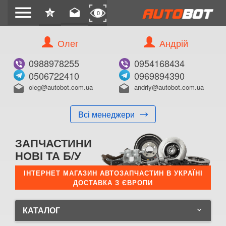
menu
star
drafts
0
0
Олег
Андрій
0988978255
0954168434
0506722410
0969894390
oleg@autobot.com.ua
andriy@autobot.com.ua
drafts
drafts
Всі менеджери
ЗАПЧАСТИНИ
НОВІ ТА Б/У
ІНТЕРНЕТ МАГАЗИН АВТОЗАПЧАСТИН В УКРАЇНІ
ДОСТАВКА З ЄВРОПИ
КАТАЛОГ
keyboard_arrow_down