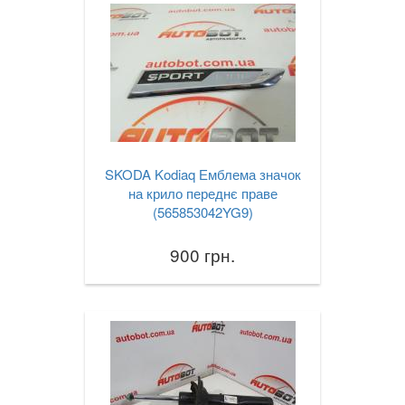
SKODA Kodiaq Емблема значок
на крило переднє праве
(565853042YG9)
900 грн.