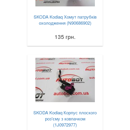
SKODA Kodiaq Хомут патрубків
охолодження (N90686902)
135 грн.
SKODA Kodiaq Корпус плоского
роз'єму з ковпачком
(1J0972977)