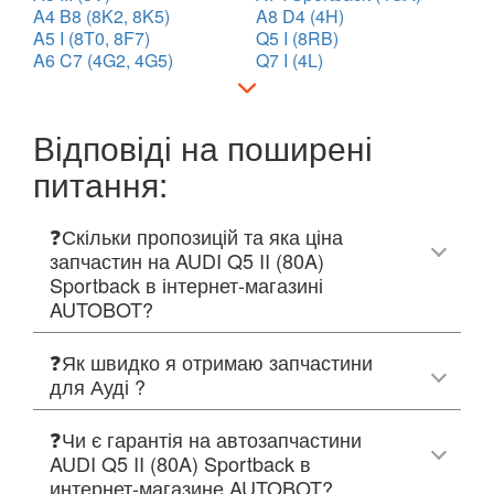
A4 B8 (8K2, 8K5)
A8 D4 (4H)
A5 I (8T0, 8F7)
Q5 I (8RB)
A6 C7 (4G2, 4G5)
Q7 I (4L)
Відповіді на поширені
питання:
❓Скільки пропозицій та яка ціна
запчастин на AUDI Q5 II (80A)
Sportback в інтернет-магазині
AUTOBOT?
❓Як швидко я отримаю запчастини
для Ауді ?
❓Чи є гарантія на автозапчастини
AUDI Q5 II (80A) Sportback в
интернет-магазине AUTOBOT?