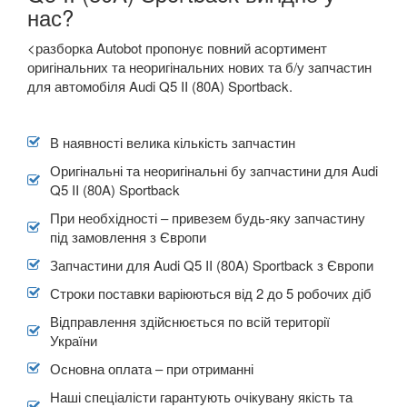
нас?
A8 D4 (4H)
<разборка Autobot пропонує повний асортимент
A8 D5 (5H)
Прикріпити файл
оригінальних та неоригінальних нових та б/у запчастин
attach_file
для автомобіля Audi Q5 II (80A) Sportback.
e-tron
e-tron Sportback
В наявності велика кількість запчастин
Q2
Оригінальні та неоригінальні бу запчастини для Audi
Q5 II (80A) Sportback
Q3 I (8UB)
При необхідності – привезем будь-яку запчастину
під замовлення з Європи
Q3 Sportback (FY)
Запчастини для Audi Q5 II (80A) Sportback з Європи
Q5 I (8RB)
Строки поставки варіюються від 2 до 5 робочих діб
Q5 II (FY, 80A)
Відправлення здійснюється по всій території
України
Q5 II (80A) Sportback
Основна оплата – при отриманні
Q7 I (4L)
Наші спеціалісти гарантують очікувану якість та