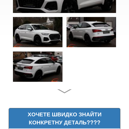
A3 IV (8Y)
A4 B6 (8E2, 8E5)
A4 B7 (8EC, 8ED)
A4 B8 (8K2, 8K5)
A4 B8 Allroad Quattro (8KH)
A4 B9 (8W)
A4 B9 Allroad Quattro (8HW)
A5 I (8T0, 8F7)
A5 I Sportback (8TA)
A5 II (F5)
ХОЧЕТЕ ШВИДКО ЗНАЙТИ
КОНКРЕТНУ ДЕТАЛЬ????
A5 II Sportback (F5A)