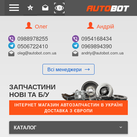
menu
star
drafts
0
0
Олег
Андрій
0988978255
0954168434
0506722410
0969894390
oleg@autobot.com.ua
andriy@autobot.com.ua
drafts
drafts
Всі менеджери
ЗАПЧАСТИНИ
НОВІ ТА Б/У
ІНТЕРНЕТ МАГАЗИН АВТОЗАПЧАСТИН В УКРАЇНІ
ДОСТАВКА З ЄВРОПИ
КАТАЛОГ
keyboard_arrow_down