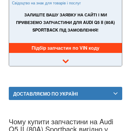
Свідоцтво на знак для товарів і послуг
A6 C5 (4B)
ЗАЛИШТЕ ВАШУ ЗАЯВКУ НА САЙТІ І МИ
A6 Allroad Quattro C5 (4BH)
ПРИВЕЗЕМО ЗАПЧАСТИНИ ДЛЯ AUDI Q5 II (80A)
A6 C6 (4F2, 4F5)
SPORTBACK ПІД ЗАМОВЛЕННЯ!
A6 Allroad Quattro C6 (4FH)
Підбір запчастин по VIN коду
A6 C7 (4G2, 4G5)
A6 Allroad Quattro C7 (4GH)
A6 C8 (F2)
A6 C8 Allroad Quattro
ДОСТАВЛЯЄМО ПО УКРАЇНІ
A7 I Sportback (4GA)
A7 II Sportback (4G8)
Чому купити запчастини на Audi
A8 D3 (4E2, 4E8)
Q5 II (80A) Sportback вигідно у