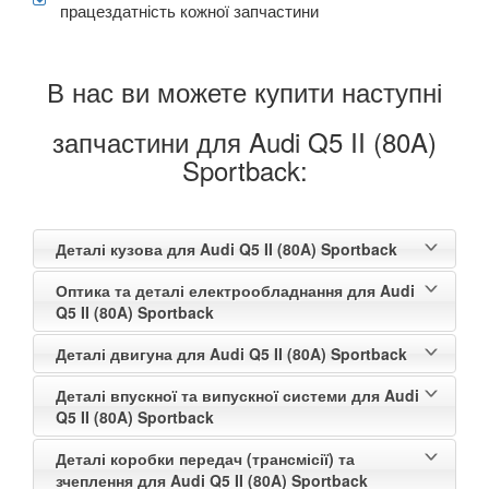
працездатність кожної запчастини
Q7 II (4M)
Q8 I
В нас ви можете купити наступні
TT I (8N3, 8N9)
запчастини для Audi Q5 II (80A)
TT II (8J3, 8J9)
Sportback:
TT III (FV3, FV9)
Деталі кузова для Audi Q5 II (80A) Sportback
BMW
keyboard_arrow_down
Оптика та деталі електрообладнання для Audi
CITROEN
keyboard_arrow_down
Q5 II (80A) Sportback
FIAT
keyboard_arrow_down
Деталі двигуна для Audi Q5 II (80A) Sportback
FORD
keyboard_arrow_down
Деталі впускної та випускної системи для Audi
Q5 II (80A) Sportback
HONDA
keyboard_arrow_down
Деталі коробки передач (трансмісії) та
HYUNDAI
зчеплення для Audi Q5 II (80A) Sportback
keyboard_arrow_down