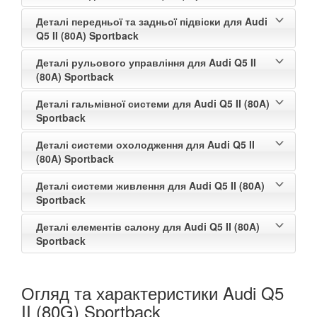
Деталі передньої та задньої підвіски для Audi
JAGUAR
keyboard_arrow_down
Q5 II (80A) Sportback
JEEP
keyboard_arrow_down
Деталі рульового управління для Audi Q5 II
(80A) Sportback
KIA
keyboard_arrow_down
Деталі гальмівної системи для Audi Q5 II (80A)
LANCIA
keyboard_arrow_down
Sportback
LAND ROVER
keyboard_arrow_down
Деталі системи охолодження для Audi Q5 II
(80A) Sportback
LEXUS
keyboard_arrow_down
Деталі системи живлення для Audi Q5 II (80A)
Sportback
MG
keyboard_arrow_down
Деталі елементів салону для Audi Q5 II (80A)
MASERATI
keyboard_arrow_down
Sportback
MAZDA
keyboard_arrow_down
Огляд та характеристики Audi Q5
MERCEDES-BENZ
keyboard_arrow_down
II (80G) Sportback