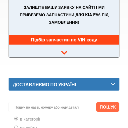
ЗАЛИШТЕ ВАШУ ЗАЯВКУ НА САЙТІ І МИ
PRO Cee'd II (JD)
ПРИВЕЗЕМО ЗАПЧАСТИНИ ДЛЯ KIA EV6 ПІД
Cee’d III (CD)
ЗАМОВЛЕННЯ!
Cee'd III Sportwagen
Підбір запчастин по VIN коду
X Cee’d
EV3
EV4
EV6
ДОСТАВЛЯЄМО ПО УКРАЇНІ
EV9
Magentis II (MG)
Magentis III (TF)
в категорії
Magentis IV (JF)
по сайту