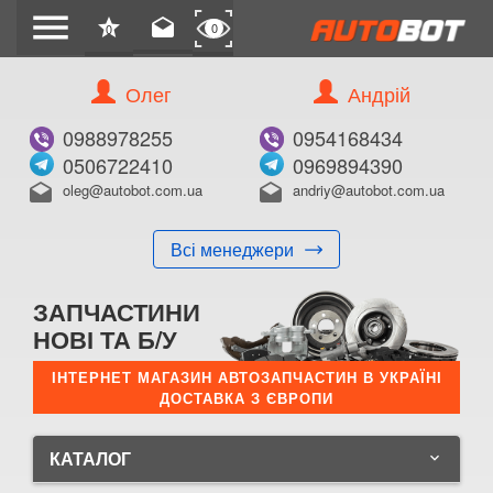
menu
star
drafts
0
0
Олег
Андрій
0988978255
0954168434
0506722410
0969894390
oleg@autobot.com.ua
andriy@autobot.com.ua
drafts
drafts
Всі менеджери
ЗАПЧАСТИНИ
НОВІ ТА Б/У
ІНТЕРНЕТ МАГАЗИН АВТОЗАПЧАСТИН В УКРАЇНІ
ДОСТАВКА З ЄВРОПИ
КАТАЛОГ
keyboard_arrow_down