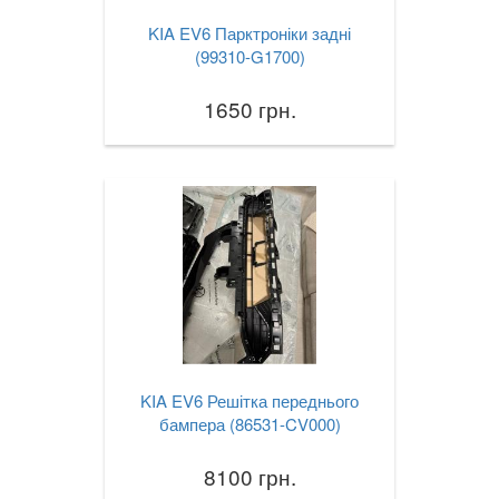
KIA EV6 Парктроніки задні
Rio III (UB, QB)
(99310-G1700)
Rio IV (YB)
1650 грн.
Shuma II (FB)
Sorento II (XM)
Sorento III (UM, C5)
Soul I (AM)
Soul II (PS)
Soul EV I
KIA EV6 Решітка переднього
Soul EV II
бампера (86531-CV000)
Stonic
8100 грн.
Sportage I (K00, JA)