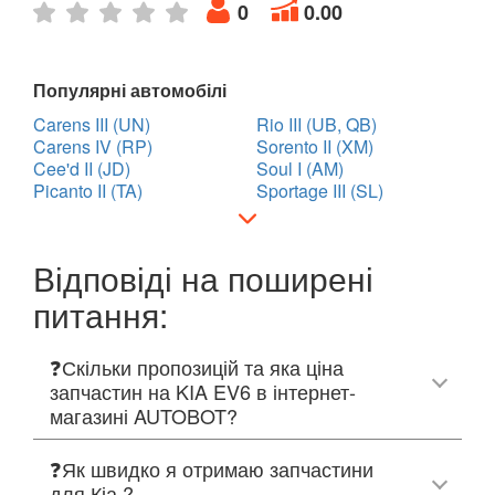
0
0.00
Популярні автомобілі
Carens III (UN)
Rio III (UB, QB)
Carens IV (RP)
Sorento II (XM)
Cee'd II (JD)
Soul I (AM)
Picanto II (TA)
Sportage III (SL)
Відповіді на поширені
питання:
❓Скільки пропозицій та яка ціна
запчастин на KIA EV6 в інтернет-
магазині AUTOBOT?
❓Як швидко я отримаю запчастини
для Кіа ?