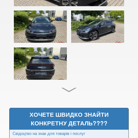
Cadenza (JG, VG)
Carens I (FC)
Carens II (FJ)
Carens III (UN)
Carens IV (RP)
Carnival I (UP, GQ)
Carnival II (VQ)
Carnival III (UVP, YP)
Cee'd I (ED)
ХОЧЕТЕ ШВИДКО ЗНАЙТИ
PRO Cee'd I (ED)
КОНКРЕТНУ ДЕТАЛЬ????
Свідоцтво на знак для товарів і послуг
Cee'd II (JD)