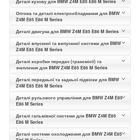
Деталі кузову для BMW Z4M E85 E86 M Series
PEUGEOT
keyboard_arrow_down
Оптика та деталі електрообладнання для BMW
Z4M E85 E86 M Series
PORSCHE
keyboard_arrow_down
Деталі двигуна для BMW Z4M E85 E86 M Series
RENAULT
keyboard_arrow_down
Деталі впускної та випускної системи для BMW
ROVER
keyboard_arrow_down
Z4M E85 E86 M Series
SAAB
keyboard_arrow_down
Деталі коробки передач (трансмісії) та
зчеплення для BMW Z4M E85 E86 M Series
SEAT
keyboard_arrow_down
Деталі передньої та задньої підвіски для BMW
SKODA
Z4M E85 E86 M Series
keyboard_arrow_down
Деталі рульового управління для BMW Z4M E85
SMART
keyboard_arrow_down
E86 M Series
SUBARU
keyboard_arrow_down
Деталі гальмівної системи для BMW Z4M E85
E86 M Series
SUZUKI
keyboard_arrow_down
Деталі системи охолодження для BMW Z4M E85
TESLA
keyboard_arrow_down
E86 M Series