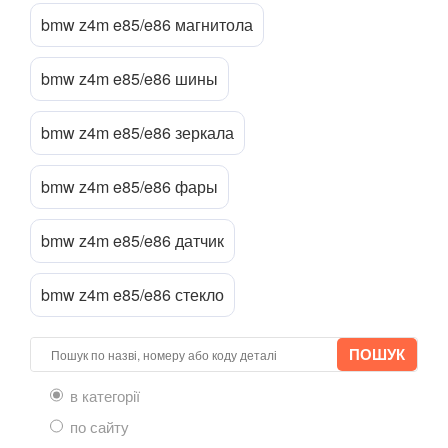
bmw z4m e85/e86 магнитола
6 Series E63
6 Series E64
bmw z4m e85/e86 шины
M6 E63/E64
bmw z4m e85/e86 зеркала
6 Series F12
bmw z4m e85/e86 фары
6 Series F13
6 Series F06
bmw z4m e85/e86 датчик
M6 F12/F13/F06
bmw z4m e85/e86 стекло
6 Series G32
7 Series E38
7 Series F01/F02
в категорії
по сайту
7 Series E65/E66/E67/E68