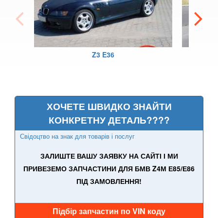
3 Series F30, F31, F36
3 Series F34
M3 F80
Z3 E36
3 Series G20/G21
4 Series F32
ХОЧЕТЕ ШВИДКО ЗНАЙТИ
4 Series F33
КОНКРЕТНУ ДЕТАЛЬ????
4 Series F36
Свідоцтво на знак для товарів і послуг
M4 F82/F83
ЗАЛИШТЕ ВАШУ ЗАЯВКУ НА САЙТІ І МИ
ПРИВЕЗЕМО ЗАПЧАСТИНИ ДЛЯ БМВ Z4М Е85/Е86
5 Series E39
ПІД ЗАМОВЛЕННЯ!
M5 E39
5 Series E60
Підбір запчастин по VIN коду