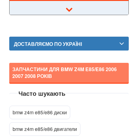
5 Series E61
M5 E60/E61
5 Series F07 GT
ДОСТАВЛЯЄМО ПО УКРАЇНІ
5 Series F10
M5 F10
ЗАПЧАСТИНИ ДЛЯ BMW Z4M E85/E86
2006
5 Series F11
2007 2008
РОКІВ
5 Series G30/G31
Часто шукають
5 Series G60/G61/G68
Прикріпити файл
attach_file
5 Series G60/G61 mHEV
bmw z4m e85/e86 диски
5 Series i5 (G60E/G61E/G68E)
bmw z4m e85/e86 двигатели
M5 F90