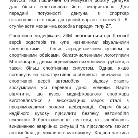
для більш ефективного його використання. Для
Z4 G29
передачі потужності двигуна в спорткар
встановлюється один доступний варіант трансмісії - 6-
Z8 E52
ступінчаста механічна коробка передач типу ZF.
Спортивна модифікація Z4M вирізняється від базової
CITROEN
keyboard_arrow_down
версії родстерів та купе незначними візуальними
відмінностями, - більш аеродинамічним кузовом зі
FIAT
keyboard_arrow_down
спортивними обвісами, багаточисленними логотипами
M-motorsport, двома подвійними вихлопними трубами, а
FORD
keyboard_arrow_down
також більш спортивним силуетом. Однак, якщо
поглянути на конструктивні особливості звичайної та
HONDA
keyboard_arrow_down
спортивної версії автомобіля - відразу стають
зрозумілими усі переваги даної новинки. Варто
HYUNDAI
keyboard_arrow_down
відмітити, що кузов модифікованого спорткара
виготовляється з високоміцних марок сталі з
JAGUAR
keyboard_arrow_down
програмованими зонами деформації. Окрім більш
надійного кузову підсилити безпеку автомобіля
JEEP
keyboard_arrow_down
покликані й багаточисленні системи, які запобігають
виникненню аварійних ситуацій та підсилюють захист
KIA
keyboard_arrow_down
автомобіля до можливого максимуму. Ходова частина