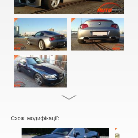
2 Series F22
2 Series F23
2 Series F45
2 Series F46
M2 F87
2 Series F44 Gran Coupe
M2 F44 Gran Coupe
3 Series E46
M3 E46
Схожі модифікації:
3 Series E90, E91, E92, E93
M3 E90/E92/E93