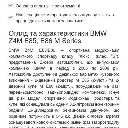
Основна оплата – при отриманні
X6M I E71
Наші спеціалісти гарантуються очікувану якість та
працездатність кожної запчастини
X6 II F16
Огляд та характеристики BMW
X6M II F86
Z4M E85, E86 M Series
X6 III G06
BMW Z4M Е85/E86 – спортивна модифікація
компактного спорткару класу "люкс" (клас "S"),
X7 G07
представника Z-серії автомобілей, що випускався
компанією "BMW" в період з 2006 по 2008 рік.
XM (G09)
Автомобіль доступний в декількох варіантах кузовного
виконання - 2-дверний родстер M E85 (2-міст.) та 2-
Z3 E36
дверний купе M E86 (2-міст.), побудований на базі
передньомоторної задньопривідної компоновки. Існує
Z3M E36
дві різні моделі спортивної модифікації родстера та
Z4 E85/E86
купе, які оснащувались одним 3.2-літровим інжекторним
рядним L6-циліндровим бензиновим двигуном, що
Z4M E85/E86
розвиває потужність в 345 к.с. Даний силовий агрегат
оснащувався новою системою зміни фаз газорозподілу
Z4 E89
VANOS, яка покликана оптимізувати роботу двигуна