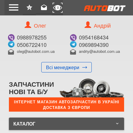
menu
star
drafts
0
0
Олег
Андрій
0988978255
0954168434
0506722410
0969894390
oleg@autobot.com.ua
andriy@autobot.com.ua
drafts
drafts
Всі менеджери
ЗАПЧАСТИНИ
НОВІ ТА Б/У
ІНТЕРНЕТ МАГАЗИН АВТОЗАПЧАСТИН В УКРАЇНІ
ДОСТАВКА З ЄВРОПИ
КАТАЛОГ
keyboard_arrow_down