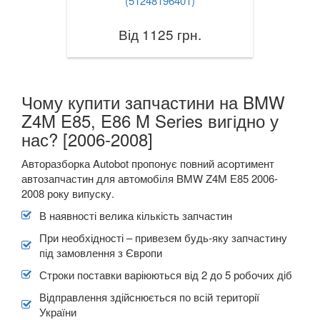
(51248196401)
X4 I F26
Від 1125 грн.
X4M I F26
X4 II G02
Чому купити запчастини на BMW
X4M II F98
Z4M E85, E86 M Series вигідно у
нас? [2006-2008]
X5 I E53
Авторазборка Autobot пропонує повний асортимент
X5 II E70
автозапчастин для автомобіля BMW Z4M Е85 2006-
2008 року випуску.
X5M II E70
В наявності велика кількість запчастин
X5 III F15
При необхідності – привезем будь-яку запчастину
під замовлення з Європи
X5M III F85
Строки поставки варіюються від 2 до 5 робочих діб
X5 IV G05
Відправлення здійснюється по всій території
України
X6 I E71