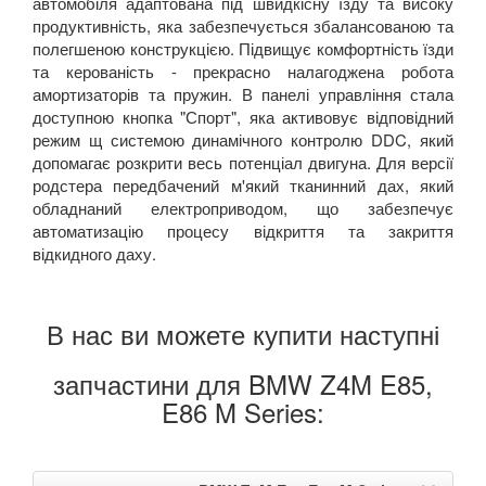
автомобіля адаптована під швидкісну їзду та високу
LANCIA
keyboard_arrow_down
продуктивність, яка забезпечується збалансованою та
полегшеною конструкцією. Підвищує комфортність їзди
LAND ROVER
keyboard_arrow_down
та керованість - прекрасно налагоджена робота
амортизаторів та пружин. В панелі управління стала
LEXUS
keyboard_arrow_down
доступною кнопка "Спорт", яка активовує відповідний
режим щ системою динамічного контролю DDC, який
MG
keyboard_arrow_down
допомагає розкрити весь потенціал двигуна. Для версії
родстера передбачений м'який тканинний дах, який
MASERATI
keyboard_arrow_down
обладнаний електроприводом, що забезпечує
автоматизацію процесу відкриття та закриття
MAZDA
keyboard_arrow_down
відкидного даху.
MERCEDES-BENZ
keyboard_arrow_down
В нас ви можете купити наступні
MINI
keyboard_arrow_down
MITSUBISHI
keyboard_arrow_down
запчастини для BMW Z4M E85,
E86 M Series:
NISSAN
keyboard_arrow_down
OPEL
keyboard_arrow_down