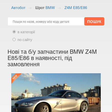
ALFA ROMEO
keyboard_arrow_down
Автобот
Шрот
BMW
Z4M E85/E86
AUDI
keyboard_arrow_down
BMW
keyboard_arrow_down
в категорії
1 Series E81
по сайту
1 Series E82
Нові та б/у запчастини BMW Z4M
1 Series E87
E85/E86 в наявності, під
замовлення
1 Series E88
1 Series F20
1 Series F21
1 Series F40
M1 F40