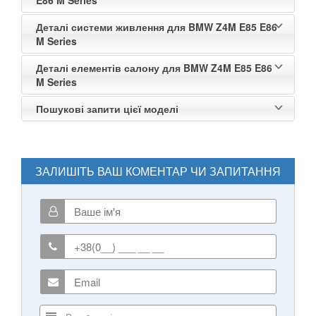
TOYOTA
keyboard_arrow_down
Деталі системи живлення для BMW Z4M E85 E86
M Series
VOLKSWAGEN
keyboard_arrow_down
Деталі елементів салону для BMW Z4M E85 E86
M Series
VOLVO
keyboard_arrow_down
Пошукові запити цієї моделі
В наявності!
keyboard_arrow_down
ЗАЛИШІТЬ ВАШ КОМЕНТАР ЧИ ЗАПИТАННЯ