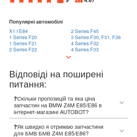
Популярні автомобілі
X1 I E84
2 Series F45
1 Series F20
3 Series F30, F31, F36
1 Series F21
4 Series F32
2 Series F22
4 Series F33
Відповіді на поширені
питання:
❓Скільки пропозицій та яка ціна
запчастин на BMW Z4M E85/E86 в
інтернет-магазині AUTOBOT?
❓Як швидко я отримаю запчастини
для БМВ БМВ Z4М Е85/Е86?