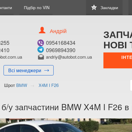
star
нтакти
Підбір по VIN
Закладки
0
Андрій
ЗАПЧ
НОВІ 
8255
0954168434
2410
0969894390
bot.com.ua
drafts
andriy@autobot.com.ua
ІНТ
Всі менеджери
Шрот
BMW
X4M I F26
 б/у запчастини BMW X4M I F26 в 