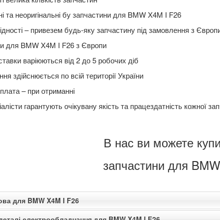
ні та неоригінальні бу запчастини для BMW X4M I F26
ідності – привезем будь-яку запчастину під замовлення з Європ
и для BMW X4M I F26 з Європи
ставки варіюються від 2 до 5 робочих діб
ня здійснюється по всій території України
плата – при отриманні
алісти гарантують очікувану якість та працездатність кожної за
В нас ви можете купи
запчастини для BMW
зова для BMW X4M I F26
 деталі електрообладнання для BMW X4M I F26