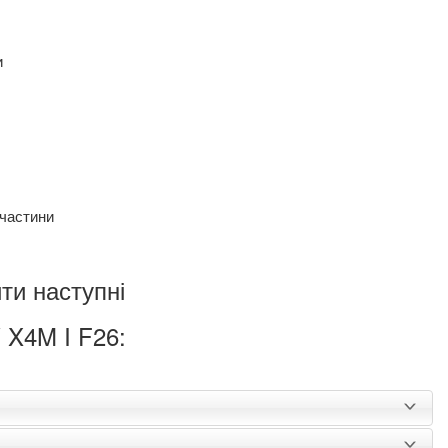
и
пчастини
ти наступні
 X4M I F26: