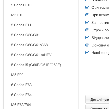
5 Series F10
Оригіналь
M5 F10
При необх
Запчастин
5 Series F11
Строки по
5 Series G30/G31
Відправлен
5 Series G60/G61/G68
Основна о
Наші спеці
5 Series G60/G61 mHEV
5 Series i5 (G60E/G61E/G68E)
M5 F90
6 Series E63
6 Series E64
Деталі ку
M6 E63/E64
Оптика та