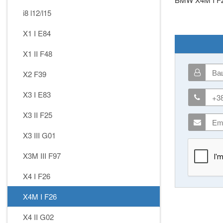
i8 l12/l15
X1 I E84
X1 II F48
X2 F39
X3 I E83
X3 II F25
X3 III G01
X3M III F97
X4 I F26
X4M I F26
X4 II G02