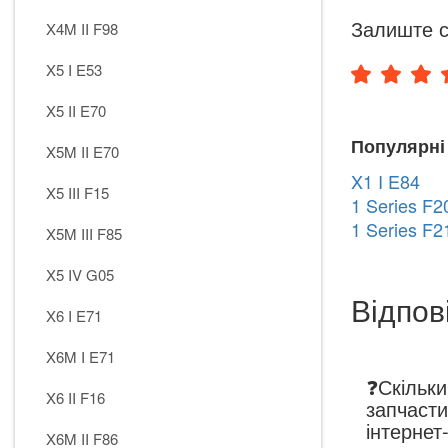
Залиште с
X4M II F98
X5 I E53
X5 II E70
Популярні
X5M II E70
X1 I E84
X5 III F15
1 Series F2
1 Series F2
X5M III F85
X5 IV G05
Відпов
X6 I E71
X6M I E71
❓Скільки
X6 II F16
запчаст
інтерне
X6M II F86