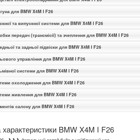
игуна для BMW X4M I F26
скної та випускної системи для BMW X4M I F26
обки передач (трансмісії) та зчеплення для BMW X4M I F26
едньої та задньої підвіски для BMW X4M I F26
льового управління для BMW X4M I F26
льмівної системи для BMW X4M I F26
стеми охолодження для BMW X4M I F26
стеми живлення для BMW X4M I F26
ементів салону для BMW X4M I F26
а характеристики BMW X4M I F26
26 - ❱❱❱
детальний огляд буде в найближчий час...