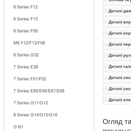
6 Series F12
Деталі дв
6 Series F13
Деталі впу
6 Series F06
Деталі кор
M6 F12/F13/F06
Деталі пер
6 Series G32
Деталі ру
Деталі га
7 Series E38
Деталі си
7 Series F01/F02
Деталі си
7 Series E65/E66/E67/E68
Деталі ел
7 Series G11/G12
8 Series G14/G15/G16
Огляд т
i3 l01
BMW X4M I F