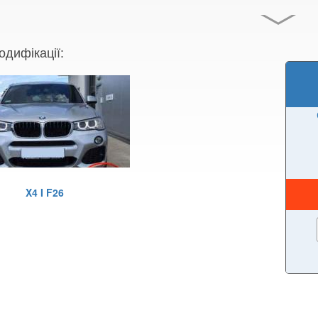
одифікації:
X4 I F26