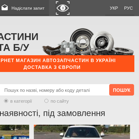
drafts
Надіслати запит
УКР
РУС
0
АСТИНИ
ТА Б/У
ЕРНЕТ МАГАЗИН АВТОЗАПЧАСТИН В УКРАЇНІ
ДОСТАВКА З ЄВРОПИ
в категорії
по сайту
наявності, під замовлення