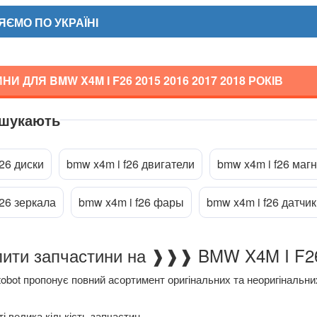
ЄМО ПО УКРАЇНІ
НИ ДЛЯ BMW X4M I F26
2015 2016 2017 2018
РОКІВ
 шукають
a
26 диски
bmw x4m i f26 двигатели
bmw x4m i f26 маг
f26 зеркала
bmw x4m i f26 фары
bmw x4m i f26 датчик
Чому купити запчастини на ❱❱❱
obot пропонує повний асортимент оригінальних та неоригінальн
і велика кількість запчастин