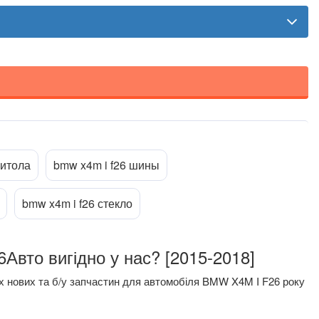
Прикріпити файл
ttach_file
нитола
bmw x4m i f26 шины
bmw x4m i f26 стекло
 BMW X4M I F26Авто вигідно у нас? [2015-2018]
их нових та б/у запчастин для автомобіля BMW X4M I F26 року