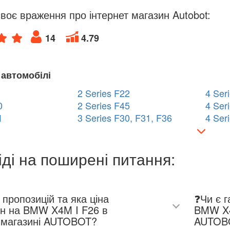
воє враження про інтернет магазин Autobot:
14
4.79
 автомобілі
2 Series F22
4 Ser
0
2 Series F45
4 Ser
1
3 Series F30, F31, F36
4 Ser
іді на поширені питання:
 пропозицій та яка ціна
❓Чи є г
ин на BMW X4M I F26 в
BMW X4M I F26 в
т-магазині AUTOBOT?
AUTOB