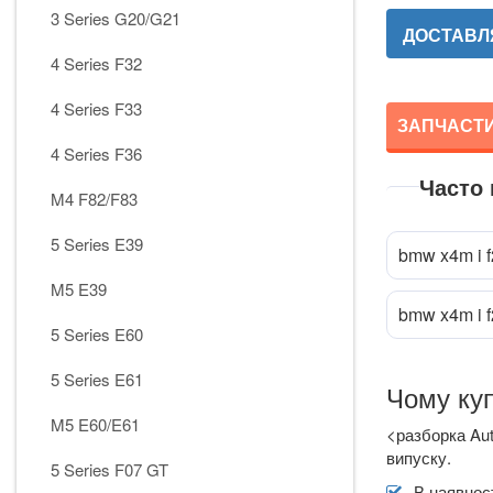
3 Series G20/G21
ДОСТАВЛЯ
4 Series F32
4 Series F33
ЗАПЧАСТИ
4 Series F36
Часто
M4 F82/F83
5 Series E39
bmw x4m i f
M5 E39
bmw x4m i 
5 Series E60
5 Series E61
M5 E60/E61
<разборка Aut
випуску.
5 Series F07 GT
В наявност