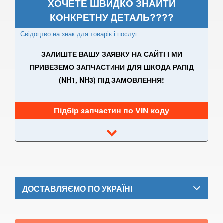
ХОЧЕТЕ ШВИДКО ЗНАЙТИ
Karoq
КОНКРЕТНУ ДЕТАЛЬ????
Kodiaq
Свідоцтво на знак для товарів і послуг
Rapid (NH1, NH3)
ЗАЛИШТЕ ВАШУ ЗАЯВКУ НА САЙТІ І МИ
Roomster (5J1-5J8)
ПРИВЕЗЕМО ЗАПЧАСТИНИ ДЛЯ ШКОДА РАПІД
(NH1, NH3) ПІД ЗАМОВЛЕННЯ!
Superb III (B8, 3V)
Octavia Mk II (1Z3, 1Z5)
Підбір запчастин по VIN коду
Octavia Mk III (5E3, 5E5)
Yeti (5L)
SMART
keyboard_arrow_down
SUBARU
ДОСТАВЛЯЄМО ПО УКРАЇНІ
keyboard_arrow_down
SUZUKI
keyboard_arrow_down