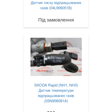
Датчик тиску відпрацьованих
газів (04L906051B)
Під замовлення
SKODA Rapid (NH1, NH3)
Датчик температури
відпрацьованих газів
(03N906081A)