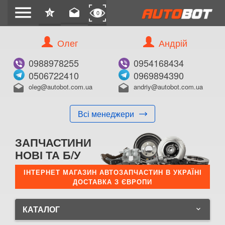
menu
star
drafts
0
0
Олег
Андрій
0988978255
0954168434
0506722410
0969894390
oleg@autobot.com.ua
andriy@autobot.com.ua
drafts
drafts
Всі менеджери
ЗАПЧАСТИНИ
НОВІ ТА Б/У
ІНТЕРНЕТ МАГАЗИН АВТОЗАПЧАСТИН В УКРАЇНІ
ДОСТАВКА З ЄВРОПИ
КАТАЛОГ
keyboard_arrow_down