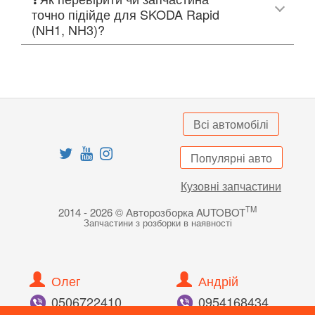
точно підійде для SKODA Rapid
(NH1, NH3)?
Всі автомобілі
Популярні авто
Кузовні запчастини
TM
2014 - 2026 © Авторозборка AUTOBOT
Запчастини з розборки в наявності
Олег
Андрій
050
672
24
10
095
416
84
34