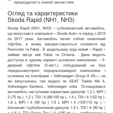
працездатність кожної запчастини
Огляд та характеристики
Skoda Rapid (NH1, NH3)
Skoda Rapid (NH1, NH3) – субкомпактний автомобіль,
що випускався компанією « Skoda Auto» в період з 2012
по 2017 роки. Автомобіль являє собою оновлений
ліфтбек, в якому використовуються елементи від
Roomster та Fabia . В модельному ряді новий « Rapid »
займає місце між Fabia та Octavia . Дана модель
доступна в одному варіанті кузовного виконаннях – 5-
дверний ліфтбек (5-міст.), побудований на базі
передньомоторної передньопривідної компоновки і
основана на платформі « Volkswagen Group A 05+», на
які випускались такі моделі як SEAT Toledo Mk 4,
Volkswagen Santana , Volkswagen Jetta . Оснащувався
автомобіль наступними варіантами двигунів: 1.2 L MPI l
3 (75 hp ), 1.2 L TSI l 4 (86/105 hp ), 1.4 L TSI l 4 (122 hp ),
1.6 L MPI l 4 (90 hp ) 1.6 L MPI l 4 (105/110 hp ) –
бензинові /турбобензинові двигуни; 1.6 L TDI l 4 (90 hp )
и 1.6 L TDI Green Tec l 4 (105 hp ) – турбодизельні