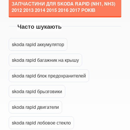
ЗАПЧАСТИНИ ДЛЯ SKODA RAPID (NH1, NH3)
TESLA
keyboard_arrow_down
2012 2013 2014 2015 2016 2017
РОКІВ
TOYOTA
keyboard_arrow_down
Часто шукають
VOLKSWAGEN
keyboard_arrow_down
Прикріпити файл
attach_file
VOLVO
keyboard_arrow_down
skoda rapid аккумулятор
В наявності!
keyboard_arrow_down
skoda rapid багажник на крышу
skoda rapid блок предохранителей
skoda rapid брызговики
skoda rapid двигатели
skoda rapid лобовое стекло