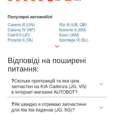
Популярні автомобілі
Carens III (UN)
Rio III (UB, QB)
Carens IV (RP)
Sorento II (XM)
Cee'd II (JD)
Soul I (AM)
Picanto II (TA)
Sportage III (SL)
Відповіді на поширені
питання:
❓Скільки пропозицій та яка ціна
запчастин на KIA Cadenza (JG, VG)
в інтернет-магазині AUTOBOT?
❓Як швидко я отримаю запчастини
для Кіа Кіа Каденза (JG, 5G)?