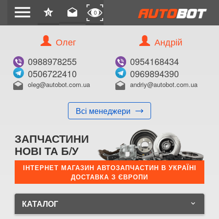
menu
star
drafts
0
0
Олег
Андрій
0988978255
0954168434
0506722410
0969894390
oleg@autobot.com.ua
andriy@autobot.com.ua
drafts
drafts
Всі менеджери
ЗАПЧАСТИНИ
НОВІ ТА Б/У
ІНТЕРНЕТ МАГАЗИН АВТОЗАПЧАСТИН В УКРАЇНІ
ДОСТАВКА З ЄВРОПИ
КАТАЛОГ
keyboard_arrow_down