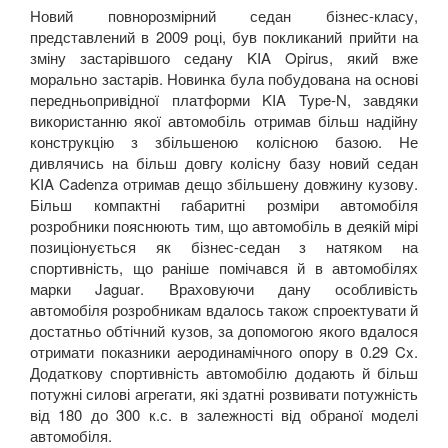
MASERATI
keyboard_arrow_down
Новий повнорозмірний седан бізнес-класу,
представлений в 2009 році, був покликаний прийти на
MAZDA
keyboard_arrow_down
зміну застарівшого седану
KIA
Opirus
,
який вже
морально застарів. Новинка була побудована на основі
MERCEDES-BENZ
keyboard_arrow_down
передньопривідної платформи
KIA
Type
-
N
, завдяки
використанню якої автомобіль отримав більш надійну
MINI
keyboard_arrow_down
конструкцію з збільшеною колісною базою. Не
дивлячись на більш довгу колісну базу новий седан
MITSUBISHI
keyboard_arrow_down
KIA
Cadenza
отримав дещо збільшену довжину кузову.
Більш компактні габаритні розміри автомобіля
NISSAN
keyboard_arrow_down
розробники пояснюють тим, що автомобіль в деякій мірі
позиціонується як бізнес-седан з натяком на
OPEL
keyboard_arrow_down
спортивність, що раніше помічався й в автомобілях
марки
Jaguar
. Враховуючи дану особливість
PEUGEOT
keyboard_arrow_down
автомобіля розробникам вдалось також спроектувати й
достатньо обтічний кузов, за допомогою якого вдалося
PORSCHE
keyboard_arrow_down
отримати показники аеродинамічного опору в 0.29
Cx
.
Додаткову спортивність автомобілю додають й більш
RENAULT
keyboard_arrow_down
потужні силові агрегати, які здатні розвивати потужність
від 180 до 300 к.с. в залежності від обраної моделі
ROVER
keyboard_arrow_down
автомобіля.