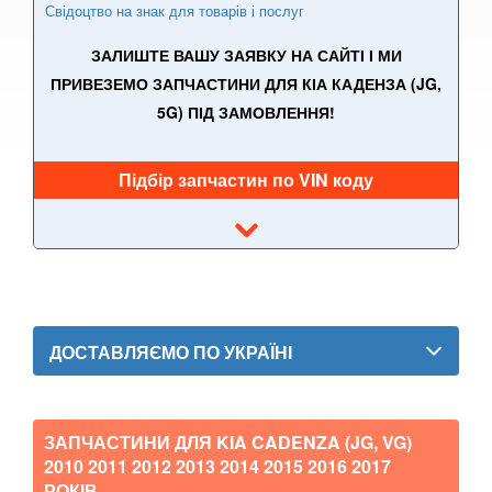
Свідоцтво на знак для товарів і послуг
PRO Cee'd II (JD)
ЗАЛИШТЕ ВАШУ ЗАЯВКУ НА САЙТІ І МИ
Cee’d III (CD)
ПРИВЕЗЕМО ЗАПЧАСТИНИ ДЛЯ КІА КАДЕНЗА (JG,
5G) ПІД ЗАМОВЛЕННЯ!
Cee'd III Sportwagen
X Cee’d
Підбір запчастин по VIN коду
EV3
EV4
EV6
EV9
ДОСТАВЛЯЄМО ПО УКРАЇНІ
Magentis II (MG)
Magentis III (TF)
ЗАПЧАСТИНИ ДЛЯ KIA CADENZA (JG, VG)
2010 2011 2012 2013 2014 2015 2016 2017
Magentis IV (JF)
РОКІВ