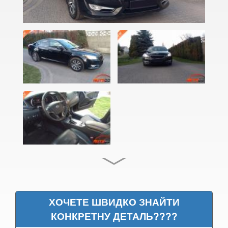
Cadenza (JG, VG)
Carens I (FC)
Carens II (FJ)
Carens III (UN)
Carens IV (RP)
Carnival I (UP, GQ)
Carnival II (VQ)
Carnival III (UVP, YP)
Cee'd I (ED)
ХОЧЕТЕ ШВИДКО ЗНАЙТИ
PRO Cee'd I (ED)
КОНКРЕТНУ ДЕТАЛЬ????
Cee'd II (JD)