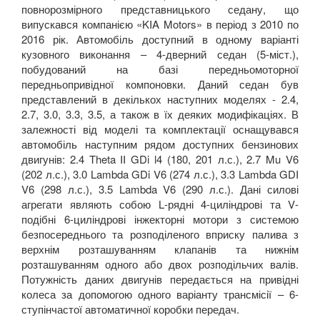
повнорозмірного представницького седану, що
випускався компанією «
KIA
Motors
» в період з 2010 по
Sportage II (JE, KM)
2016 рік. Автомобіль доступний в одному варіанті
кузовного виконання – 4-дверний седан (5-міст.),
Sportage III (SL)
побудований на базі передньомоторної
передньопривідної компоновки. Даний седан був
Sportage IV (QL)
представлений в декількох наступних моделях -
2.4,
2.7, 3.0, 3.3, 3.5,
а також в їх деяких модифікаціях. В
Sportage V
залежності від моделі та комплектації оснащувався
Stinger (CK)
автомобіль наступним рядом доступних бензинових
двигунів: 2.4
Theta
II
GDi
l
4 (180, 201 л.с.), 2.7
Mu
V
6
Venga (YN)
(202 л.с.), 3.0
Lambda
GDi
V
6 (274 л.с.), 3.3
Lambda
GDI
V
6 (298 л.с.), 3.5
Lambda
V
6 (290 л.с.). Дані силові
LANCIA
keyboard_arrow_down
агрегати являють собою
L
-рядні 4-циліндрові та
V
-
подібні 6-циліндрові інжекторні мотори з системою
LAND ROVER
keyboard_arrow_down
безпосереднього та розподіленого вприску палива з
верхнім розташуванням клапанів та нижнім
LEXUS
keyboard_arrow_down
розташуванням одного або двох розподільчих валів.
Потужність даних двигунів передається на привідні
MG
keyboard_arrow_down
колеса за допомогою одного варіанту трансмісії – 6-
ступінчастої автоматичної коробки передач.