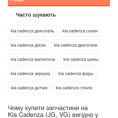
Niro (DE)
Часто шукають
Niro II (SG2)
Прикріпити файл
attach_file
Opirus (GH)
kia cadenza двигатель
kia cadenza салон
Optima I (MS, GD)
kia cadenza диски
kia cadenza двигатели
Optima II (MG)
kia cadenza магнитола
kia cadenza шины
Optima III (TF)
Optima IV (JF)
kia cadenza зеркала
kia cadenza фары
Picanto I (BA, SA)
kia cadenza датчик
kia cadenza стекло
Picanto II (TA)
Picanto III (JA)
Чому купити запчастини на
Kia Cadenza (JG, VG) вигідно у
Rio II (DE)