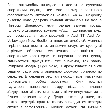
SAAB
Зовні автомобіль виглядає як достатньо сучасний
keyboard_arrow_down
спортивний седан, який має вигляд справжнього
SEAT
флагманського автомобіля компанії
«
KIA
».
Розробку
keyboard_arrow_down
дизайну було довірено команді дизайнерів на чолі з
SKODA
Пітером Шрейером, який раніше займав посаду
keyboard_arrow_down
головного дизайнеру компанії «Ауді», що приклав руку
SMART
до проектування таких моделей як
Audi
TT
,
Audi
A
4,
keyboard_arrow_down
Volkswagen
New
Beetle
та інших автомобілей. Новинка
SUBARU
вирізняється достатньо знайомим силуетом кузову зі
keyboard_arrow_down
стрімким обрисом, естетичною зовнішністю та
SUZUKI
спортивним характером. В передній частині кузову
keyboard_arrow_down
відмічається присутність вже знайомої, так званої
TESLA
«тигрячої морди» (
Tiger
Nose
). Відразу кидається в очі
keyboard_arrow_down
решітка радіатора з овальною формою, зрізаною по
TOYOTA
середині. В середині решітки знаходиться пластикові
keyboard_arrow_down
горизонтальні ребра жорсткості. Кути решітки
VOLKSWAGEN
радіатора, направлені вгору візуально плавно
keyboard_arrow_down
з’єднуються зі стилістичними лініями-випуклостями в
VOLVO
бічних частинах капоту. Дещо нижче під ними, на
keyboard_arrow_down
стикові передніх крил та капоту знаходиться передня
В наявності!
оптика з загостреними нижніми кутами, під якими в
keyboard_arrow_down