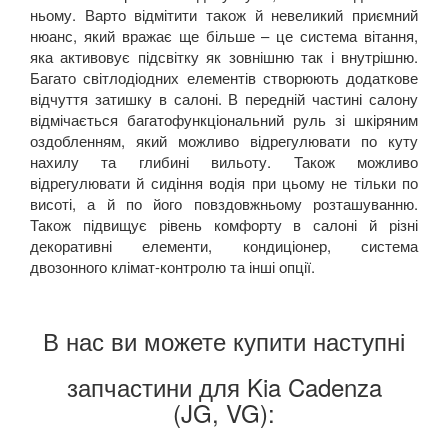
ньому. Варто відмітити також й невеликий приємний
нюанс, який вражає ще більше – це система вітання,
яка активовує підсвітку як зовнішню так і внутрішню.
Багато світлодіодних елементів створюють додаткове
відчуття затишку в салоні. В передній частині салону
відмічається багатофункціональний руль зі шкіряним
оздобленням, який можливо відрегулювати по куту
нахилу та глибині вильоту. Також можливо
відрегулювати й сидіння водія при цьому не тільки по
висоті, а й по його повздовжньому розташуванню.
Також підвищує рівень комфорту в салоні й різні
декоративні елементи, кондиціонер, система
двозонного клімат-контролю та інші опції.
В нас ви можете купити наступні
запчастини для Kia Cadenza
(JG, VG):