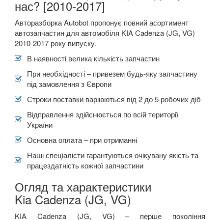
нас? [2010-2017]
Rio III (UB, QB)
Авторазборка Autobot пропонує повний асортимент
автозапчастин для автомобіля KIA Cadenza (JG, VG)
Rio IV (YB)
2010-2017 року випуску.
Shuma II (FB)
В наявності велика кількість запчастин
При необхідності – привезем будь-яку запчастину
Sorento II (XM)
під замовлення з Європи
Sorento III (UM, C5)
Строки поставки варіюються від 2 до 5 робочих діб
Відправлення здійснюється по всій території
Soul I (AM)
України
Soul II (PS)
Основна оплата – при отриманні
Наші спеціалісти гарантуються очікувану якість та
Soul EV I
працездатність кожної запчастини
Soul EV II
Огляд та характеристики
Kia Cadenza (JG, VG)
Stonic
KIA
Cadenza
(
JG
,
VG
) –
перше покоління
Sportage I (K00, JA)