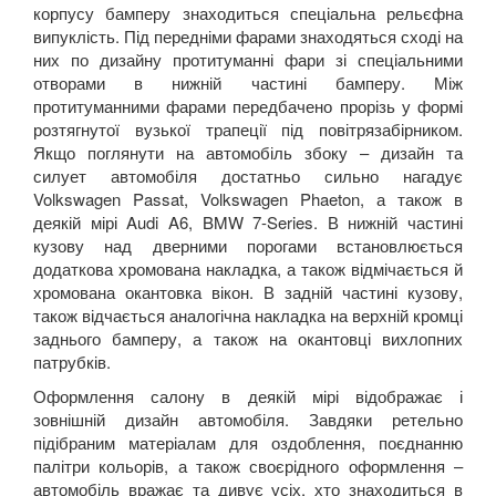
корпусу бамперу знаходиться спеціальна рельєфна
випуклість. Під передніми фарами знаходяться сході на
них по дизайну протитуманні фари зі спеціальними
отворами в нижній частині бамперу. Між
протитуманними фарами передбачено прорізь у формі
розтягнутої вузької трапеції під повітрязабірником.
Якщо поглянути на автомобіль збоку – дизайн та
силует автомобіля достатньо сильно нагадує
Volkswagen
Passat
,
Volkswagen
Phaeton
, а також в
деякій мірі
Audi
A
6,
BMW
7-
Series
. В нижній частині
кузову над дверними порогами встановлюється
додаткова хромована накладка, а також відмічається й
хромована окантовка вікон. В задній частині кузову,
також відчається аналогічна накладка на верхній кромці
заднього бамперу, а також на окантовці вихлопних
патрубків.
Оформлення салону в деякій мірі відображає і
зовнішній дизайн автомобіля. Завдяки ретельно
підібраним матеріалам для оздоблення, поєднанню
палітри кольорів, а також своєрідного оформлення –
автомобіль вражає та дивує усіх, хто знаходиться в