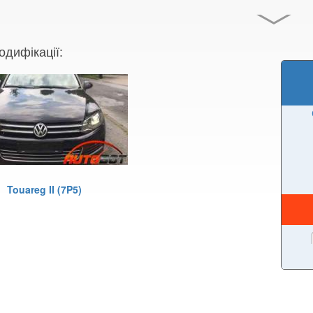
одифікації:
Touareg II (7P5)