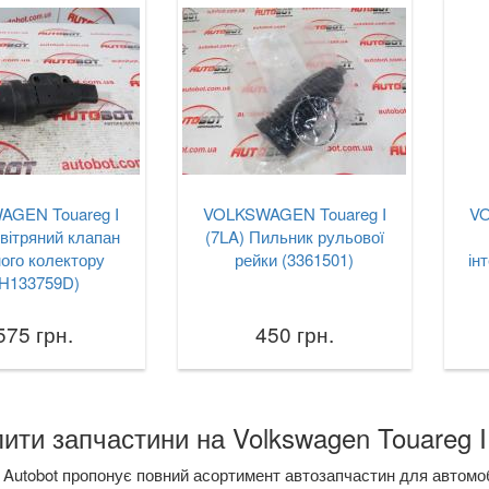
AGEN Touareg I
VOLKSWAGEN Touareg I
VO
вітряний клапан
(7LA) Пильник рульової
ого колектору
рейки (3361501)
ін
3H133759D)
575 грн.
450 грн.
ити запчастини на Volkswagen Touareg I 
Autobot пропонує повний асортимент автозапчастин для автомобі