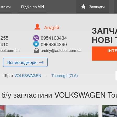
star
нтакти
Підбір по VIN
Закладки
0
Андрій
ЗАПЧ
НОВІ 
8255
0954168434
2410
0969894390
bot.com.ua
drafts
andriy@autobot.com.ua
ІНТ
Всі менеджери
Шрот
VOLKSWAGEN
Touareg I (7LA)
а б/у запчастини VOLKSWAGEN Tou