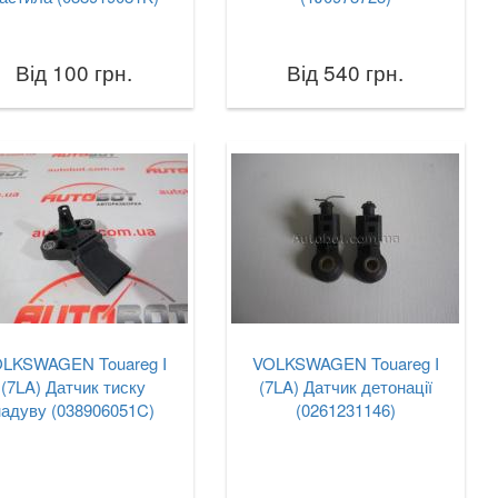
Від 100 грн.
Від 540 грн.
LKSWAGEN Touareg I
VOLKSWAGEN Touareg I
(7LA) Датчик тиску
(7LA) Датчик детонації
надуву (038906051C)
(0261231146)