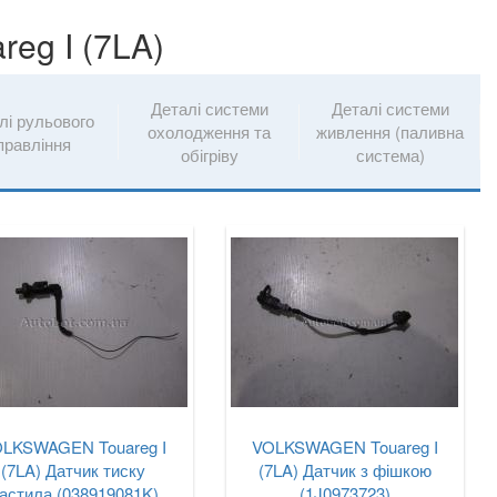
eg I (7LA)
Деталі системи
Деталі системи
лі рульового
охолодження та
живлення (паливна
правління
обігріву
система)
LKSWAGEN Touareg I
VOLKSWAGEN Touareg I
(7LA) Датчик тиску
(7LA) Датчик з фішкою
астила (038919081K)
(1J0973723)