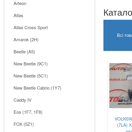
Arteon
Катало
Atlas
Atlas Cross Sport
Всі тов
Amarok (2H)
Beetle (A5)
New Beetle (9C1)
New Beetle (5C1)
New Beetle Cabrio (1Y7)
Caddy IV
Eos (1F7, 1F8)
VOLKSW
FOX (5Z1)
(7LA) Х
ох