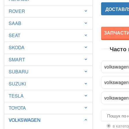
ДОСТАВЛЯ
ROVER
keyboard_arrow_down
SAAB
keyboard_arrow_down
ЗАПЧАСТИ
SEAT
keyboard_arrow_down
SKODA
Часто
keyboard_arrow_down
SMART
keyboard_arrow_down
volkswagen 
SUBARU
keyboard_arrow_down
volkswagen
SUZUKI
keyboard_arrow_down
TESLA
keyboard_arrow_down
volkswagen 
TOYOTA
keyboard_arrow_down
VOLKSWAGEN
keyboard_arrow_down
в катего