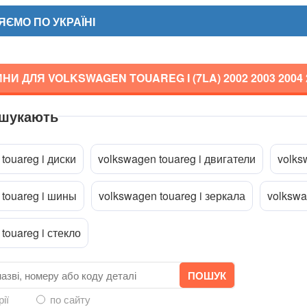
ЄМО ПО УКРАЇНІ
НИ ДЛЯ VOLKSWAGEN TOUAREG I (7LA)
2002 2003 2004 
 шукають
a
touareg i диски
volkswagen touareg i двигатели
volks
 touareg i шины
volkswagen touareg i зеркала
volkswa
touareg i стекло
рії
по сайту