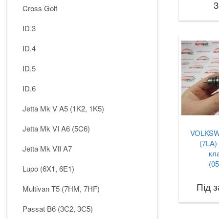
3
Cross Golf
ID.3
ID.4
ID.5
ID.6
Jetta Mk V A5 (1K2, 1K5)
Jetta Mk VI A6 (5C6)
VOLKSW
(7LA)
Jetta Mk VII A7
кл
(0
Lupo (6X1, 6E1)
Під 
Multivan T5 (7HM, 7HF)
Passat B6 (3С2, 3С5)