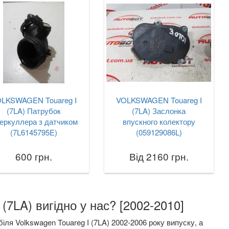
LKSWAGEN Touareg I
VOLKSWAGEN Touareg I
(7LA) Патрубок
(7LA) Заслонка
теркуллера з датчиком
впускного колектору
(7L6145795E)
(059129086L)
600 грн.
Від 2160 грн.
(7LA) вигідно у нас? [2002-2010]
ля Volkswagen Touareg I (7LA) 2002-2006 року випуску, а