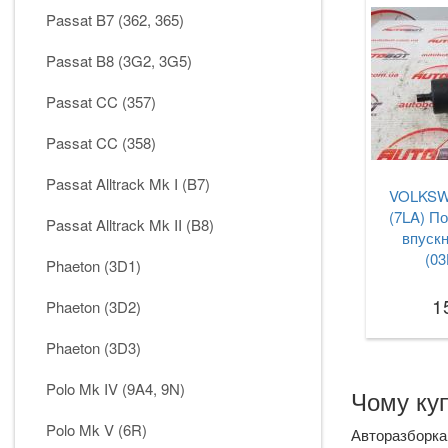
Passat B7 (362, 365)
Passat B8 (3G2, 3G5)
Passat CC (357)
Passat CC (358)
Passat Alltrack Mk I (B7)
VOLKSW
(7LA) По
Passat Alltrack Mk II (B8)
впускн
(0
Phaeton (3D1)
1
Phaeton (3D2)
Phaeton (3D3)
Polo Mk IV (9A4, 9N)
Чому куп
Polo Mk V (6R)
Авторазборка 