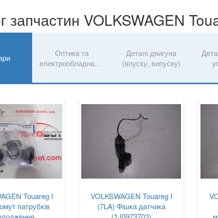
г запчастин VOLKSWAGEN Touar
Оптика та
Деталі двигуна
Дета
ари
електрообладнання
(впуску, випуску)
у
AGEN Touareg I
VOLKSWAGEN Touareg I
VO
омут патрубків
(7LA) Фішка датчика
олодження
(1J0973703)
м