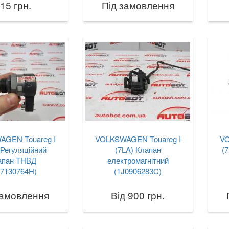
15 грн.
Під замовлення
AGEN Touareg I
VOLKSWAGEN Touareg I
VO
 Регуляційний
(7LA) Клапан
(
апан ТНВД
електромагнітний
57130764H)
(1J0906283C)
замовлення
Від 900 грн.