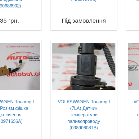
90686902)
35 грн.
Під замовлення
AGEN Touareg I
VOLKSWAGEN Touareg I
VO
 Роз'єм фішка
(7LA) Датчик
дключення
температури
D0971636A)
паливопроводу
(038906081B)