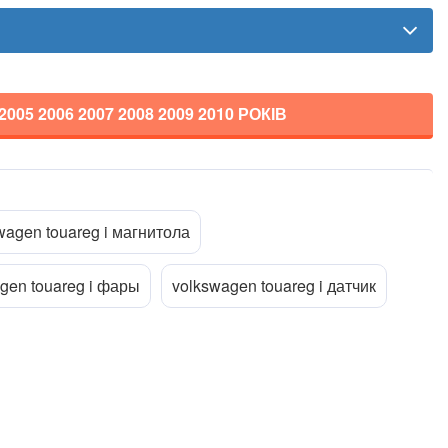
2005 2006 2007 2008 2009 2010
РОКІВ
Прикріпити файл
ttach_file
wagen touareg i магнитола
gen touareg i фары
volkswagen touareg i датчик