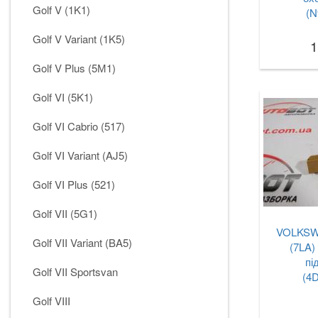
Golf V (1K1)
(N
Golf V Variant (1K5)
1
Golf V Plus (5М1)
Golf VI (5K1)
Golf VI Cabrio (517)
Golf VI Variant (AJ5)
Golf VI Plus (521)
Golf VII (5G1)
VOLKSW
Golf VII Variant (BA5)
(7LA)
пі
Golf VII Sportsvan
(4
Golf VIII