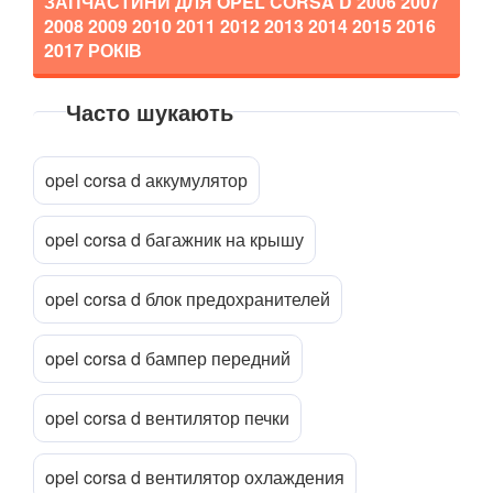
ЗАПЧАСТИНИ ДЛЯ OPEL CORSA D
2006 2007
2008 2009 2010 2011 2012 2013 2014 2015 2016
2017
РОКІВ
Часто шукають
Прикріпити файл
attach_file
opel corsa d аккумулятор
opel corsa d багажник на крышу
opel corsa d блок предохранителей
opel corsa d бампер передний
opel corsa d вентилятор печки
opel corsa d вентилятор охлаждения