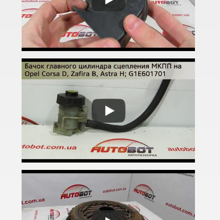
Adam
Agila A (H00)
Agila B
Antara (L07)
Astra H (L48, L08, L35, L67, L69)
Astra J (GTC, OPC)
Astra K
Cascada
Combo C
Combo D