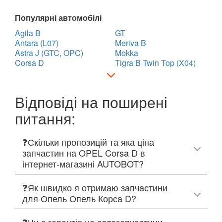
Популярні автомобілі
Agila B
GT
Antara (L07)
Meriva B
Astra J (GTC, OPC)
Mokka
Corsa D
Tigra B Twin Top (X04)
Відповіді на поширені
питання:
❓Скільки пропозицій та яка ціна
запчастин на OPEL Corsa D в
інтернет-магазині AUTOBOT?
❓Як швидко я отримаю запчастини
для Опель Опель Корса D?