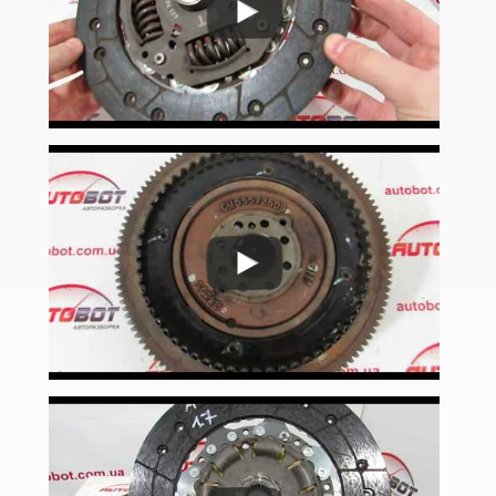
Mokka
Mokka X
Movano B (X62)
Signum
Speedster
Tigra A (S93)
Tigra B Twin Top (X04)
Vectra C
Zafira A (F75)
Zafira B (A05)
Zafira C (P12)