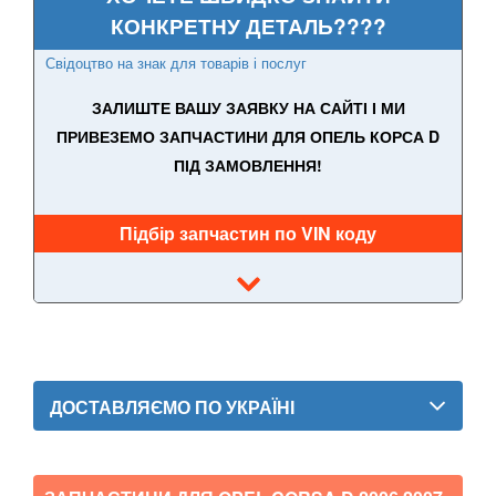
TOYOTA
КОНКРЕТНУ ДЕТАЛЬ????
keyboard_arrow_down
Свідоцтво на знак для товарів і послуг
VOLKSWAGEN
keyboard_arrow_down
ЗАЛИШТЕ ВАШУ ЗАЯВКУ НА САЙТІ І МИ
VOLVO
keyboard_arrow_down
ПРИВЕЗЕМО ЗАПЧАСТИНИ ДЛЯ ОПЕЛЬ КОРСА D
В наявності!
keyboard_arrow_down
ПІД ЗАМОВЛЕННЯ!
Підбір запчастин по VIN коду
ДОСТАВЛЯЄМО ПО УКРАЇНІ