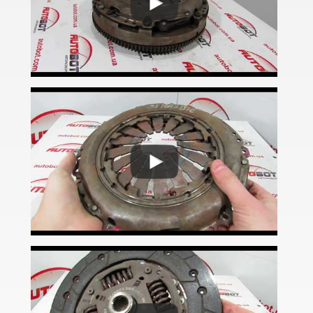
Corsa C (F08, F68)
Corsa D
Corsa E
Crossland X
Frontera B (6B)
GT
Grandland X
Insignia A
Insignia B
Meriva A
Meriva B