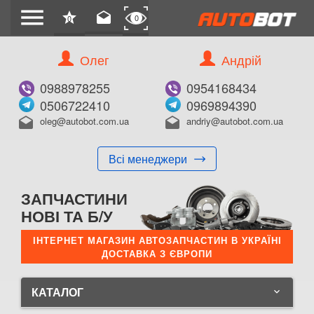
menu
star
drafts
0
0
Олег
Андрій
0988978255
0954168434
0506722410
0969894390
oleg@autobot.com.ua
andriy@autobot.com.ua
drafts
drafts
Всі менеджери
ЗАПЧАСТИНИ
НОВІ ТА Б/У
ІНТЕРНЕТ МАГАЗИН АВТОЗАПЧАСТИН В УКРАЇНІ
ДОСТАВКА З ЄВРОПИ
КАТАЛОГ
keyboard_arrow_down