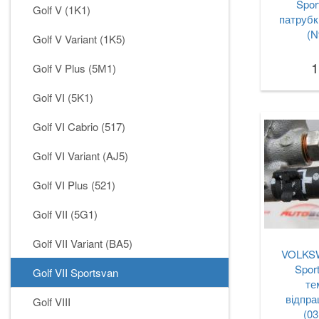
Spor
Golf V (1K1)
патрубк
(N
Golf V Variant (1K5)
1
Golf V Plus (5М1)
Golf VI (5K1)
Golf VI Cabrio (517)
Golf VI Variant (AJ5)
Golf VI Plus (521)
Golf VII (5G1)
Golf VII Variant (BA5)
VOLKSW
Spor
Golf VII Sportsvan
те
відпра
Golf VIII
(0