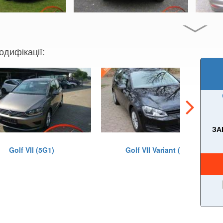
одифікації:
ЗА
Golf VII (5G1)
Golf VII Variant (BA5)