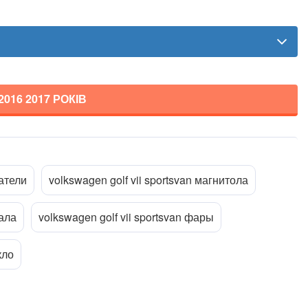
2016 2017
РОКІВ
Прикріпити файл
ttach_file
гатели
volkswagen golf vii sportsvan магнитола
кала
volkswagen golf vii sportsvan фары
кло