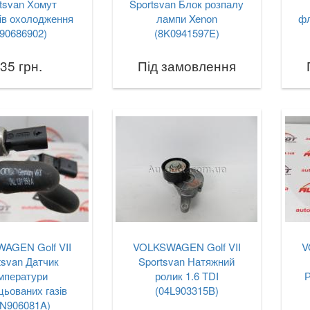
tsvan Хомут
Sportsvan Блок розпалу
ів охолодження
лампи Xenon
фл
90686902)
(8K0941597E)
35 грн.
Під замовлення
AGEN Golf VII
VOLKSWAGEN Golf VII
V
tsvan Датчик
Sportsvan Натяжний
мператури
ролик 1.6 TDI
цьованих газів
(04L903315B)
3N906081A)