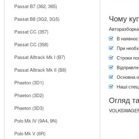
Passat B7 (362, 365)
Чому куп
Passat B8 (3G2, 3G5)
Авторазборка
Passat CC (357)
В наявност
Passat CC (358)
При необх
Passat Alltrack Mk I (B7)
Строки по
Відправлен
Passat Alltrack Mk II (B8)
Основна о
Phaeton (3D1)
Наші спеці
Phaeton (3D2)
Огляд та
Phaeton (3D3)
VOLKSWAGEN G
Polo Mk IV (9A4, 9N)
Polo Mk V (6R)