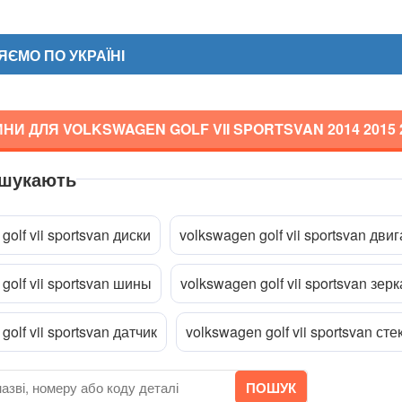
ЄМО ПО УКРАЇНІ
НИ ДЛЯ VOLKSWAGEN GOLF VII SPORTSVAN
2014 2015 
 шукають
a
golf vii sportsvan диски
volkswagen golf vii sportsvan дви
golf vii sportsvan шины
volkswagen golf vii sportsvan зер
golf vii sportsvan датчик
volkswagen golf vii sportsvan сте