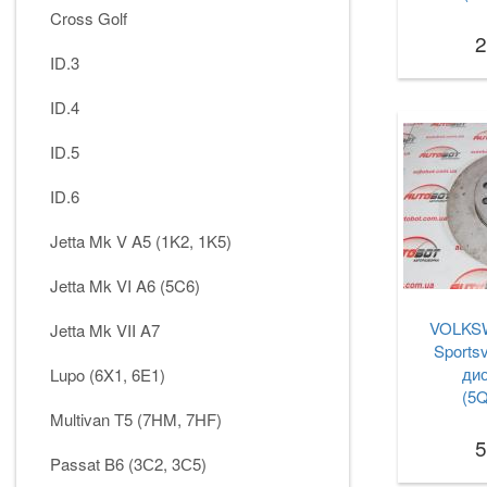
Cross Golf
2
ID.3
ID.4
ID.5
ID.6
Jetta Mk V A5 (1K2, 1K5)
Jetta Mk VI A6 (5C6)
VOLKSW
Jetta Mk VII A7
Sports
дис
Lupo (6X1, 6E1)
(5
Multivan T5 (7HM, 7HF)
5
Passat B6 (3С2, 3С5)