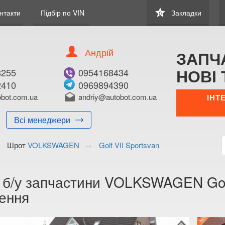
star
нтакти
Підбір по VIN
Закладки
0
Андрій
ЗАПЧ
НОВІ 
8255
0954168434
2410
0969894390
bot.com.ua
drafts
andriy@autobot.com.ua
ІНТ
Всі менеджери
Шрот
VOLKSWAGEN
Golf VII Sportsvan
 б/у запчастини VOLKSWAGEN Golf 
ення