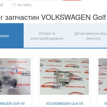
рії
по сайту
г запчастин VOLKSWAGEN Golf V
Оптика та
Деталі двигуна (впу
товари
електрообладнання
випуску)
AGEN Golf VII
VOLKSWAGEN Golf VII
V