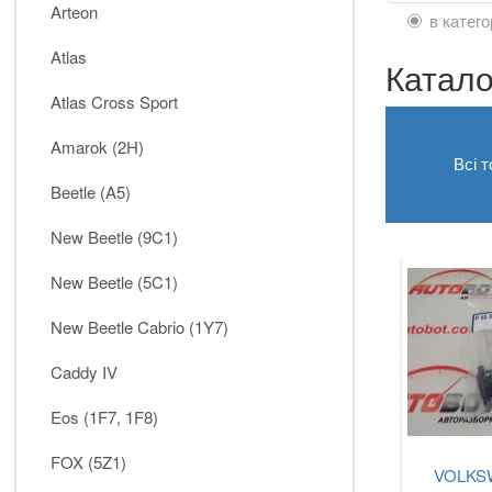
Arteon
в катего
Atlas
Катало
Atlas Cross Sport
Amarok (2H)
Всі 
Beetle (A5)
New Beetle (9C1)
New Beetle (5C1)
New Beetle Cabrio (1Y7)
Caddy IV
Eos (1F7, 1F8)
FOX (5Z1)
VOLKSW