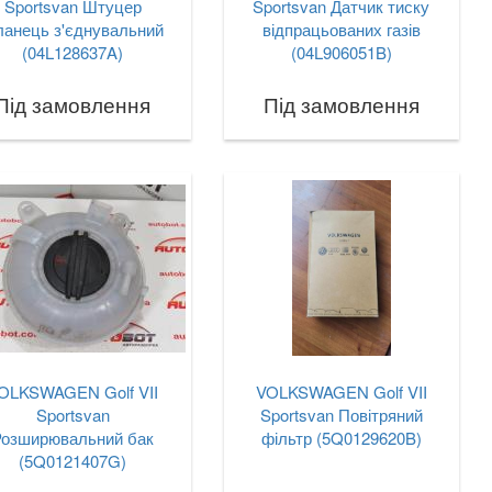
Sportsvan Штуцер
Sportsvan Датчик тиску
анець з'єднувальний
відпрацьованих газів
(04L128637A)
(04L906051B)
Під замовлення
Під замовлення
OLKSWAGEN Golf VII
VOLKSWAGEN Golf VII
Sportsvan
Sportsvan Повітряний
Розширювальний бак
фільтр (5Q0129620B)
(5Q0121407G)