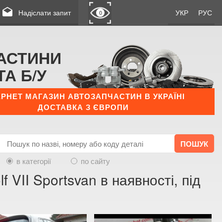
drafts
Надіслати запит
УКР
РУС
0
АСТИНИ
ТА Б/У
ЕРНЕТ МАГАЗИН АВТОЗАПЧАСТИН В УКРАЇНІ
ДОСТАВКА З ЄВРОПИ
в категорії
по сайту
VII Sportsvan в наявності, під