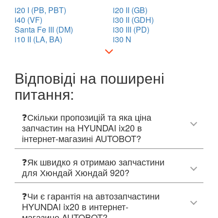
i20 I (PB, PBT)
i20 II (GB)
i40 (VF)
i30 II (GDH)
Santa Fe III (DM)
i30 III (PD)
i10 II (LA, BA)
i30 N
Відповіді на поширені
питання:
❓Скільки пропозицій та яка ціна
запчастин на HYUNDAI ix20 в
інтернет-магазині AUTOBOT?
❓Як швидко я отримаю запчастини
для Хюндай Хюндай 920?
❓Чи є гарантія на автозапчастини
HYUNDAI ix20 в интернет-
магазине AUTOBOT?