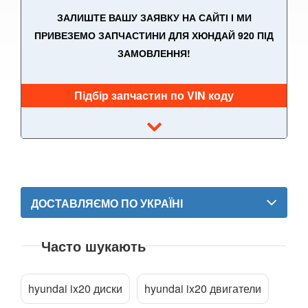
i30 N
ЗАЛИШТЕ ВАШУ ЗАЯВКУ НА САЙТІ І МИ
ПРИВЕЗЕМО ЗАПЧАСТИНИ ДЛЯ ХЮНДАЙ 920 ПІД
i40 (VF)
ЗАМОВЛЕННЯ!
ix35 (LM)
Підбір запчастин по VIN коду
ix55 (EN)
Ioniq
Ioniq 5
Ioniq 6
ДОСТАВЛЯЄМО ПО УКРАЇНІ
Kona
Kona II
Часто шукають
Matrix (FC)
hyundai ix20 диски
hyundai ix20 двигатели
Nexo