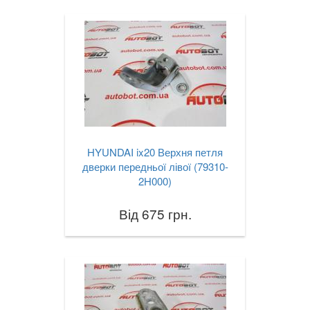
TESLA
keyboard_arrow_down
TOYOTA
keyboard_arrow_down
VOLKSWAGEN
keyboard_arrow_down
VOLVO
keyboard_arrow_down
В наявності!
keyboard_arrow_down
HYUNDAI ix20 Верхня петля
дверки передньої лівої (79310-
2H000)
Від 675 грн.