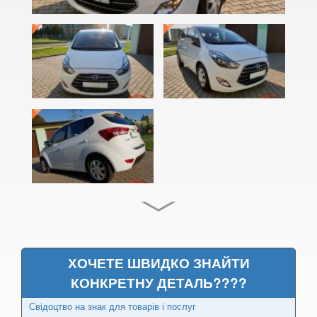
Grandeur III (XG)
Grandeur IV (TG)
H-1 II (TQ)
i10 I (PA)
i10 II (LA, BA)
i20 I (PB, PBT)
i20 II (GB)
ix20
i30 I (FD)
ХОЧЕТЕ ШВИДКО ЗНАЙТИ
i30 II (GDH)
КОНКРЕТНУ ДЕТАЛЬ????
i30 III (PD)
Свідоцтво на знак для товарів і послуг