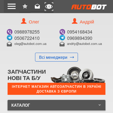
menu
star
drafts
0
0
Олег
Андрій
0988978255
0954168434
0506722410
0969894390
oleg@autobot.com.ua
andriy@autobot.com.ua
drafts
drafts
Всі менеджери
ЗАПЧАСТИНИ
НОВІ ТА Б/У
ІНТЕРНЕТ МАГАЗИН АВТОЗАПЧАСТИН В УКРАЇНІ
ДОСТАВКА З ЄВРОПИ
КАТАЛОГ
keyboard_arrow_down