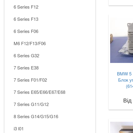
6 Series F12
6 Series F13
6 Series F06
M6 F12/F13/F06
6 Series G32
7 Series E38
BMW 5 
7 Series F01/F02
Блок у
(61
7 Series E65/E66/E67/E68
Від
7 Series G11/G12
8 Series G14/G15/G16
i3 l01