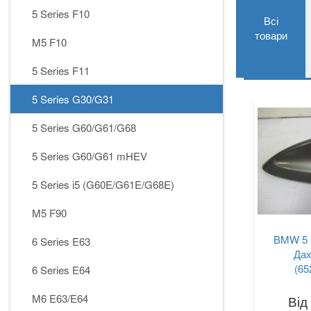
5 Series F10
Всі
товари
M5 F10
5 Series F11
5 Series G30/G31
5 Series G60/G61/G68
5 Series G60/G61 mHEV
5 Series i5 (G60E/G61E/G68E)
M5 F90
BMW 5 
6 Series E63
Дах
(65
6 Series E64
M6 E63/E64
Від