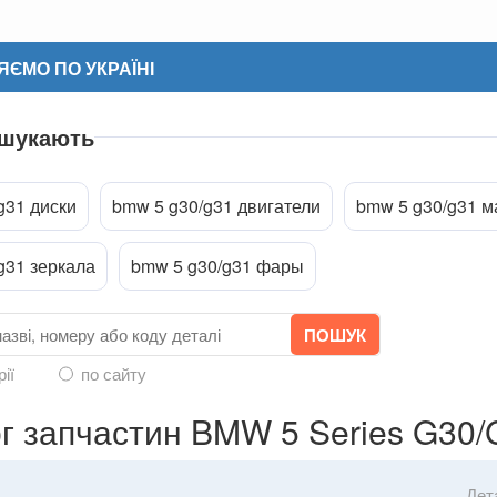
ЄМО ПО УКРАЇНІ
 шукають
g31 диски
bmw 5 g30/g31 двигатели
bmw 5 g30/g31 м
ріпити файл
g31 зеркала
bmw 5 g30/g31 фары
рії
по сайту
г запчастин BMW 5 Series G30/
Дет