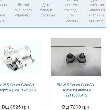
ньої
Деталі
Деталі
системи
системи
а
рульового
гальмівної
охолодження
живлення
ьої
управління
системи
та
(паливна
іски
обігріву
система)
MW 5 Series G30/G31
BMW 5 Series G30/G31
тартер (12418621839)
Подушки двигуна
(22116860472)
Від 3825 грн.
Від 7200 грн.