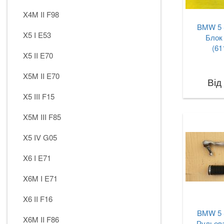
X4M II F98
BMW 5 
X5 I E53
Блок 
(61
X5 II E70
X5M II E70
Від
X5 III F15
X5M III F85
X5 IV G05
X6 I E71
X6M I E71
X6 II F16
BMW 5 
X6M II F86
Рульова