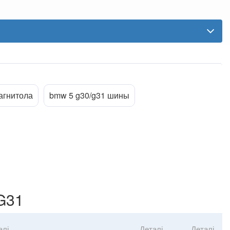
агнитола
bmw 5 g30/g31 шины
G31
алі
Деталі
Деталі