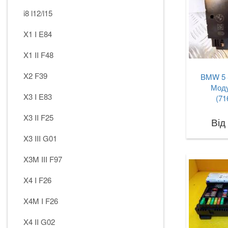
i8 l12/l15
X1 I E84
X1 II F48
X2 F39
BMW 5 
Моду
X3 I E83
(71
X3 II F25
Від
X3 III G01
X3M III F97
X4 I F26
X4M I F26
X4 II G02