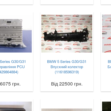
Series G30/G31
BMW 5 Series G30/G31
B
правління PCU
Впускний колектор
Б
429864884)
(11618596319)
 6075 грн.
Від 22500 грн.