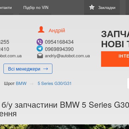
star
нтакти
Підбір по VIN
Закладки
0
Андрій
ЗАПЧ
НОВІ 
8255
0954168434
2410
0969894390
bot.com.ua
drafts
andriy@autobot.com.ua
ІНТ
Всі менеджери
Шрот
BMW
5 Series G30/G31
 б/у запчастини BMW 5 Series G30
ення