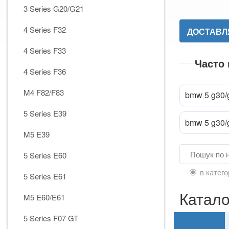
3 Series G20/G21
4 Series F32
ДОСТАВЛЯ
4 Series F33
Часто
4 Series F36
M4 F82/F83
bmw 5 g30/
Прик
attach_file
5 Series E39
bmw 5 g30/
M5 E39
5 Series E60
в катего
5 Series E61
Катало
M5 E60/E61
5 Series F07 GT