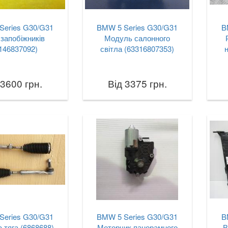
Series G30/G31
BMW 5 Series G30/G31
B
запобіжників
Модуль салонного
146837092)
світла (63316807353)
 3600 грн.
Від 3375 грн.
Series G30/G31
BMW 5 Series G30/G31
B
 тяга (6868688)
Моторчик панорамного
В