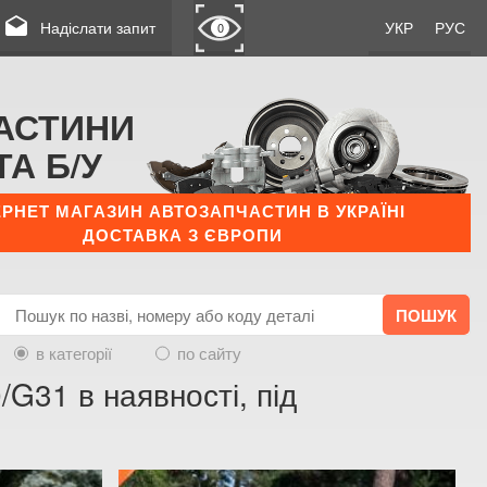
drafts
Надіслати запит
УКР
РУС
0
АСТИНИ
ТА Б/У
ЕРНЕТ МАГАЗИН АВТОЗАПЧАСТИН В УКРАЇНІ
ДОСТАВКА З ЄВРОПИ
в категорії
по сайту
/G31 в наявності, під