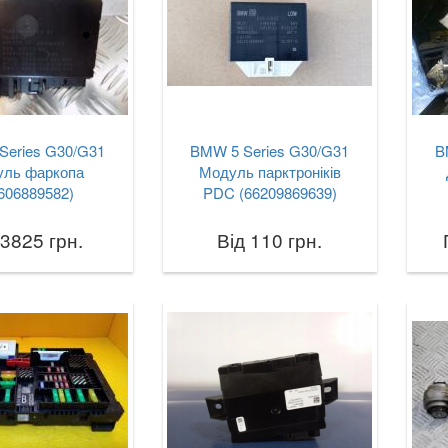
Series G30/G31
BMW 5 Series G30/G31
B
ль фаркопа
Модуль парктроніків
606889582)
PDC (66209869639)
 3825 грн.
Від 110 грн.