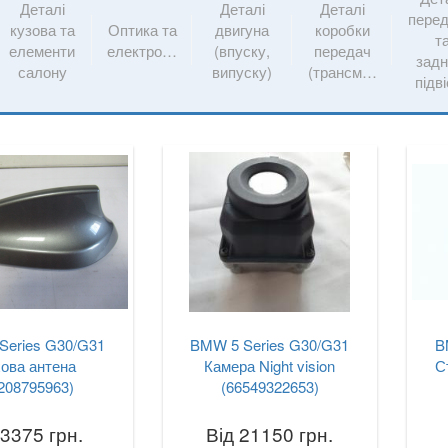
Деталі
Деталі
Деталі
перед
кузова та
Оптика та
двигуна
коробки
т
елементи
електрообладнання
(впуску,
передач
задн
салону
випуску)
(трансмісії)
підв
Series G30/G31
BMW 5 Series G30/G31
B
ова антена
Камера Night vision
С
208795963)
(66549322653)
 3375 грн.
Від 21150 грн.