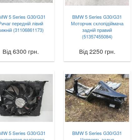
MW 5 Series G30/G31
BMW 5 Series G30/G31
Ричаг передній лівий
Моторчик склопідіймача
нижній (31106861173)
задній правий
(51357455084)
Від 6300 грн.
Від 2250 грн.
MW 5 Series G30/G31
BMW 5 Series G30/G31
ентилятор радіатора
Четверть задня