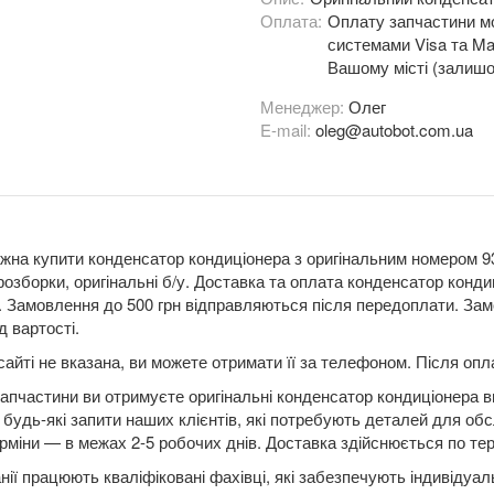
Оплата:
Оплату запчастини мо
системами Visa та Mas
Вашому місті (залишо
Менеджер:
Олег
E-mail:
oleg@autobot.com.ua
жна купити конденсатор кондиціонера з оригінальним номером 93
розборки, оригінальні б/у. Доставка та оплата конденсатор кон
Замовлення до 500 грн відправляються після передоплати. Замо
д вартості.
сайті не вказана, ви можете отримати її за телефоном. Після о
апчастини ви отримуєте оригінальні конденсатор кондиціонера ви
будь-які запити наших клієнтів, які потребують деталей для обс
рміни — в межах 2-5 робочих днів. Доставка здійснюється по терит
нії працюють кваліфіковані фахівці, які забезпечують індивідуа