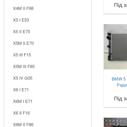
Під 
X4M II F98
X5 I E53
X5 II E70
X5M II E70
X5 III F15
X5M III F85
X5 IV G05
BMW 5 
Раді
X6 I E71
Під 
X6M I E71
X6 II F16
X6M II F86