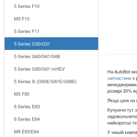
5 Series F10
M5 F10
5 Series F11
5 Series G30/G31
5 Series G60/G61/G68
5 Series G60/G61 mHEV
На AutoBot мо
запчастини
з 
5 Series i5 (G60E/G61E/G68E)
менеджерами. 
розмірі 30% ві
M5 F90
Якщо ціна на 
6 Series E63
Купуючи тут з
задовольнити 
6 Series E64
найкоротші те
M6 E63/E64
У нашій компа