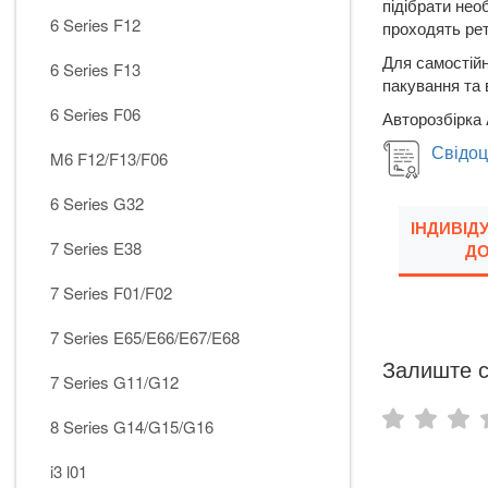
підібрати нео
6 Series F12
проходять рет
Для самостійн
6 Series F13
пакування та 
6 Series F06
Авторозбірка 
Свідоц
M6 F12/F13/F06
6 Series G32
ІНДИВІД
7 Series E38
ДО
7 Series F01/F02
7 Series E65/E66/E67/E68
Залиште с
7 Series G11/G12
8 Series G14/G15/G16
i3 l01