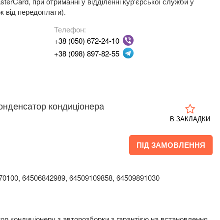
terCard, при отриманні у відділенні кур'єрської служби у
к від передоплати).
Телефон:
+38 (050) 672-24-10
+38 (098) 897-82-55
онденсатор кондиціонера
В ЗАКЛАДКИ
ПІД ЗАМОВЛЕННЯ
70100, 64506842989, 64509109858, 64509891030
ор кондиціонеру з авторозборки з гарантією на встановлення.