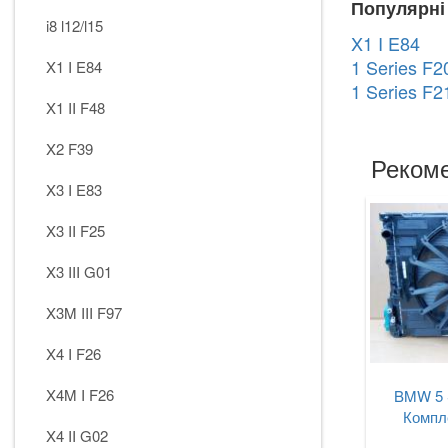
Популярні
i8 l12/l15
X1 I E84
1 Series F2
X1 I E84
1 Series F2
X1 II F48
X2 F39
Рекоме
X3 I E83
X3 II F25
X3 III G01
X3M III F97
X4 I F26
X4M I F26
BMW 5 
Компле
X4 II G02