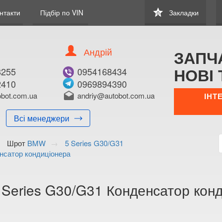
star
нтакти
Підбір по VIN
Закладки
0
Андрій
ЗАПЧ
НОВІ 
8255
0954168434
2410
0969894390
В ЗАКЛАДКИ
КУПИТИ
bot.com.ua
drafts
andriy@autobot.com.ua
ІНТ
Оригінальний номе
Всі менеджери
Примітка:
Шрот
BMW
5 Series G30/G31
Менеджер:
нсатор кондиціонера
E-mail:
Телефон:
+38 (050) 672-2
Series G30/G31 Конденсатор кон
+38 (098) 897-8
Волинська о