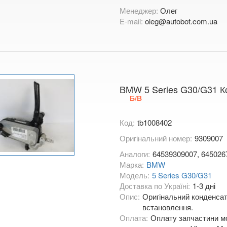
Менеджер:
Олег
E-mail:
oleg@autobot.com.ua
BMW 5 Series G30/G31 К
Б/В
Код:
tb1008402
Оригінальний номер:
9309007
Аналоги:
64539309007, 645026
Марка:
BMW
Модель:
5 Series G30/G31
Доставка по Україні:
1-3 дні
Опис:
Оригінальний конденсат
встановлення.
Оплата:
Оплату запчастини мо