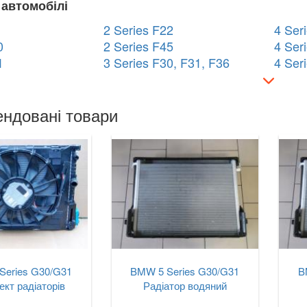
 автомобілі
2 Series F22
4 Ser
0
2 Series F45
4 Ser
1
3 Series F30, F31, F36
4 Ser
ндовані товари
Series G30/G31
BMW 5 Series G30/G31
B
кт радіаторів
Радіатор водяний