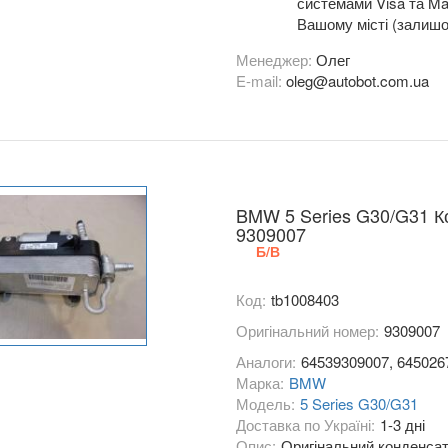
системами Visa та Mas
Вашому місті (залишо
Менеджер:
Олег
E-mail:
oleg@autobot.com.ua
BMW 5 Series G30/G31 К
9309007
Б/В
Код:
tb1008403
Оригінальний номер:
9309007
Аналоги:
64539309007, 645026
Марка:
BMW
Модель:
5 Series G30/G31
Доставка по Україні:
1-3 дні
Опис:
Оригінальний конденсат