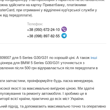
жна здійснити на картку Приватбанку, платіжними
terCard, при отриманні у відділенні кур'єрської служби у
к від передоплати).
Телефон:
+38 (050) 672-24-10
+38 (098) 897-82-55
09007 для 5 Series G30/G31 по хорошій ціні. А також
інші
диціонера для BMW 5 Series G30/G31 уточняється з
влення після 500 грн відправлається після передплати в
плати запчастини, проінформуйте будь ласка менеджера.
сокої якості за максимально вигідною ціною. Ми здатні
луговування та ремонту автомобіля. І зробимо це в
орії всієї країни, практично до всіх міст України.
льний підхід, та допомагають максимально точно та оперативно