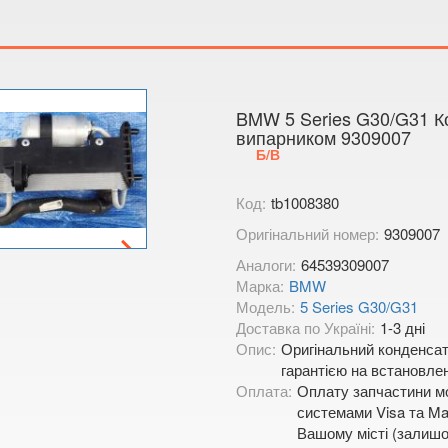
Тимірязєва,
Показати на
BMW 5 Series G30/G31 К
випарником 9309007
Б/В
Код:
tb1008380
Оригінальний номер:
9309007
Аналоги:
64539309007
Марка:
BMW
Модель:
5 Series G30/G31
Доставка по Україні:
1-3 дні
Опис:
Оригінальний конденсат
гарантією на встановле
Оплата:
Оплату запчастини мо
системами Visa та Mas
Вашому місті (залишо