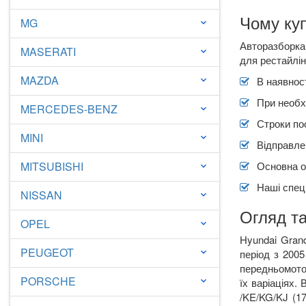
Чому куп
MG
keyboard_arrow_down
Авторазборка 
MASERATI
keyboard_arrow_down
для рестайлін
MAZDA
В наявност
keyboard_arrow_down
При необх
MERCEDES-BENZ
keyboard_arrow_down
Строки по
MINI
keyboard_arrow_down
Відправлен
MITSUBISHI
Основна о
keyboard_arrow_down
Наші спеці
NISSAN
keyboard_arrow_down
Огляд та
OPEL
keyboard_arrow_down
Hyundai
Gran
PEUGEOT
keyboard_arrow_down
період з 2005
передньомото
PORSCHE
keyboard_arrow_down
їх варіаціях.
/
KE
/
KG
/
KJ
(17