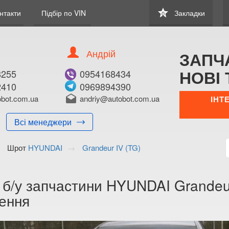
star
нтакти
Підбір по VIN
Закладки
0
Андрій
ЗАПЧ
НОВІ 
8255
0954168434
2410
0969894390
bot.com.ua
drafts
andriy@autobot.com.ua
ІНТ
Всі менеджери
Шрот
HYUNDAI
Grandeur IV (TG)
 б/у запчастини HYUNDAI Grandeur 
ення