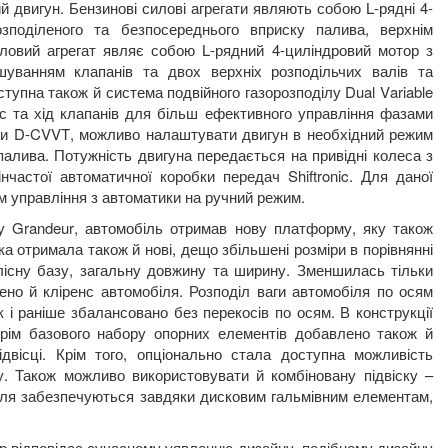
ний двигун. Бензинові силові агрегати являють собою
L
-рядні 4-
озподіленого та безпосереднього вприску палива, верхнім
иловий агрегат являє собою
L
-рядний 4-циліндровий мотор з
шуванням клапанів та двох верхніх розподільчих валів та
оступна також й система подвійного газорозподілу
Dual
V
ariable
ас та хід клапанів для більш ефективного управління фазами
ми
D
-
CVVT
,
можливо налаштувати двигун в необхідний режим
алива. Потужність двигуна передається на привідні колеса з
інчастої автоматичної коробки передач
Shiftronic
. Для даної
м управління з автоматики на ручний режим.
ну
Grandeur
, автомобіль отримав нову платформу, яку також
а отримала також й нові, дещо збільшені розміри в порівнянні
існу базу, загальну довжину та ширину. Зменшилась тільки
ено й кліренс автомобіля. Розподіл ваги автомобіля по осям
і раніше збалансовано без перекосів по осям. В конструкції
крім базового набору опорних елементів добавлено також й
ідвісці. Крім того, опціонально стала доступна можливість
у. Також можливо використовувати й комбіновану підвіску –
біля забезпечуються завдяки дисковим гальмівним елементам,
ер відповідає сучасному уявленню дизайну, подібному дизайну