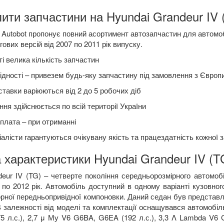
ити запчастини на Hyundai Grandeur IV (
Autobot пропонує повний асортимент автозапчастин для автомобі
гових версій від 2007 по 2011 рік випуску.
і велика кількість запчастин
ідності – привезем будь-яку запчастину під замовлення з Європ
ставки варіюються від 2 до 5 робочих діб
ня здійснюється по всій території України
плата – при отриманні
алісти гарантуються очікувану якість та працездатність кожної 
 характеристики Hyundai Grandeur IV (T
deur
IV
(
TG
) –
четверте покоління середньорозмірного автомоб
 по 2012 рік. Автомобіль доступний в одному варіанті кузовног
рної передньопривідної компоновки. Даний седан був представ
 В залежності від моделі та комплектації оснащувався автомобі
5 л.с.), 2,7
μ
Му
V
6
G
6
BA
,
G
6
EA
(192 л.с.), 3,3
Λ Lambda V
6