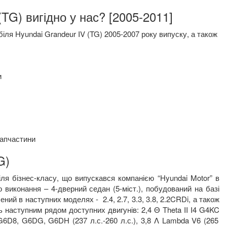
TG) вигідно у нас? [2005-2011]
ля Hyundai Grandeur IV (TG) 2005-2007 року випуску, а також
и
запчастини
G)
іля бізнес-класу, що випускався компанією
“
Hyundai
Motor
”
в
о виконання – 4-дверний седан (5-міст.), побудований на базі
лений в наступних моделях -
2.4, 2.7, 3.3, 3.8, 2.2
CRDi
,
а також
ль наступним рядом доступних двигунів: 2,4
Θ Theta II I
4
G
4
KC
G
6
D
8,
G
6
DG
,
G
6
DH
(237 л.с.-260 л.с.), 3,8
Λ Lambda V
6 (265