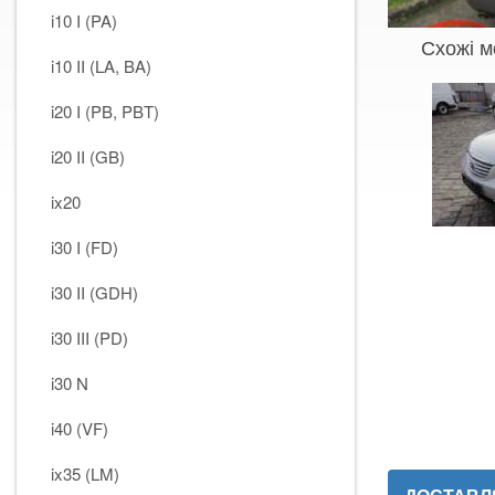
i10 I (PA)
Схожі м
i10 II (LA, BA)
i20 I (PB, PBT)
i20 II (GB)
ix20
i30 I (FD)
i30 II (GDH)
i30 III (PD)
i30 N
i40 (VF)
ix35 (LM)