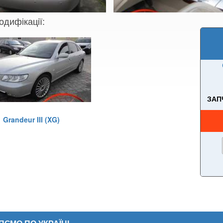
одифікації:
ЗАП
Grandeur III (XG)