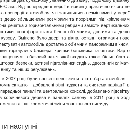
E
-
Class
. Від попередньої версії в новинці практично нічого не
пропорції автомобіля, які залишились незмінними і у версії
 з дещо збільшеними розмірами та прорізями під кріпленням
орна решітка з горизонтальними ребрами замість вертикальних
 оптики, нові фари стали більш об’ємними, довгими та дещо
кузову. Змінено було двері та вікна, останні отримали нове
лектувати автомобіль достатньо об’ємним панорамним вікном,
міни торкнулись бампера, кришки багажника та оптики. Варто
снащенням, в базовий пакет якої входить також більш багата
торки безпеки, активні підголівники сидінь, двозонний клімат-
 виду та інших регулювань.
 2007 році були внесені певні зміни в інтер’єр автомобіля –
омплектацію – добавлені різні гаджети та система навігації; в
 передньої панелі та центральної консолі, добавлено підсвітку
в коричневого дерева в панелях салону; в 2011 році в ході
ементи та інші косметичні зміни зовнішнього вигляду.
ти наступні