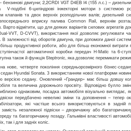
 – бензинові двигуни; 2,2
CRDI VGT D
4
EB I
4 (155 л.с.) – дизель
 та
V
-подібні 6-циліндрові інжекторні мотори з системою р
м клапанів та двох верхніх розподільчих валів; дизельний с
зпосереднього вприску палива
Common
Rail
, верхнім розта
 Варто відмітити, що для деяких варіантів силових агрегатів д
Dual
-
VVT
,
D
-
CVVT
), використання якої дозволяє регулювати ч
. В залежності від оборотів двигуна, при допомоги даної систе
 більш продуктивної роботи, або для більш економної витрати п
ступінчастої автоматичної коробки передач
H
-
Matic
та 6-ступ
ступна також й функція
Steptronic
, яка дозволяє перемикати режи
на нове, четверте покоління середньорозмірного бізнес-седа
 седан
Hyundai
Sonata
. З використанням нової платформи новинк
ю версією седану. Оновлений «Грандер» має більш довшу кол
обіля та величина дорожнього просвіту. Відповідно булло змін
иблизно однаковим, посадка автомобіля візуально виглядає, як 
ідвіски передбачено невеликі зміни та доповнення – тепер о
абілізатори, які частіше всього використовуються в задній п
 замість незалежної підвіски – дворичажну або багаторичажн
ереду та багаторичажну позаду. Гальмівні властивості автомо
х, так і для задніх коліс.
іль став виглядати по-новому. Оновлений зовнішній вигляд теп