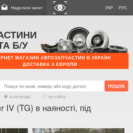
drafts
Надіслати запит
УКР
РУС
0
АСТИНИ
ТА Б/У
ЕРНЕТ МАГАЗИН АВТОЗАПЧАСТИН В УКРАЇНІ
ДОСТАВКА З ЄВРОПИ
в категорії
по сайту
IV (TG) в наяності, під