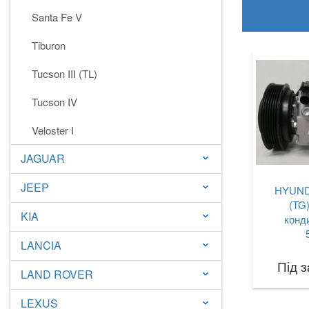
Santa Fe V
Tiburon
Tucson III (TL)
Tucson IV
Veloster I
JAGUAR
keyboard_arrow_down
JEEP
keyboard_arrow_down
HYUNDA
(TG
KIA
keyboard_arrow_down
конд
LANCIA
keyboard_arrow_down
Під 
LAND ROVER
keyboard_arrow_down
LEXUS
keyboard_arrow_down