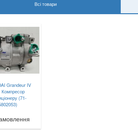
Всі товари
I Grandeur IV
) Компресор
иціонеру (71-
5802053)
замовлення