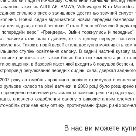
 аналогів таких як
AUDI
A
6,
BMW
5,
Volkswagen
B
та
Mercedes
єдиною спільною рисою залишився достатньо звичний силует та 
окоління. Новий седан відмічається новим переднім бампером
ку для підрадіаторної решітки. Стала більш об’ємною й радіат
 попередній версії «Грандера». Зміни торкнулись й передньої
от новинки став більш довгим, як і в цілому передня частина 
рамлення. Також в новій версії стала доступна можливість комп
більшило ступінь освітлення салону. В задній частині кузову з
о новинка вирізняється також більш багатою комплектацією та о
та оснащення, в базовий пакет якої входить 8 подушок безпеки, ш
ктропривід регулювання передніх сидінь, скла, дзеркал заднього
007 року автомобіль практично щорічно отримував оновлення: в
 рульове колесо та різні датчики; в 2008 році було розширено к
о проведено незначний рестайлінг із заміною решітки радіатора,
ладів, оновлено оздоблення салону з використанням елементі
втомобіль отримав нову оптику, протитуманні фари, різні хром-ел
В нас ви можете купи