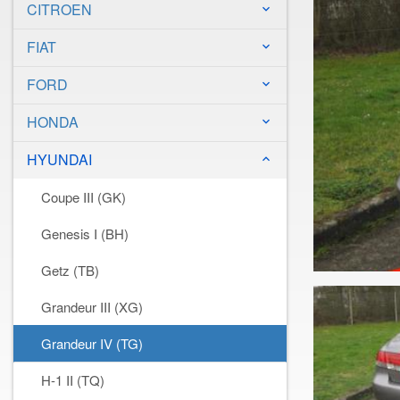
CITROEN
keyboard_arrow_down
FIAT
keyboard_arrow_down
FORD
keyboard_arrow_down
HONDA
keyboard_arrow_down
HYUNDAI
keyboard_arrow_down
Coupe III (GK)
Genesis I (BH)
Getz (TB)
Grandeur III (XG)
Grandeur IV (TG)
H-1 II (TQ)