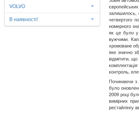
VOLVO
європейських
keyboard_arrow_down
залишилось, 
В наявності!
четвертого п
keyboard_arrow_down
номерного зна
як це було у
вужчими. Кап
хромоване об
яке значно з
відмітити, щ
комплектація 
контроль, еле
Починаючи з 2
було оновлено
2009 році бул
вимірних при
рестайлінгу а