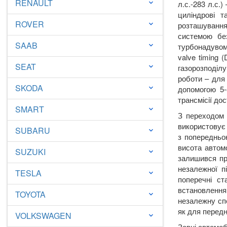
RENAULT
keyboard_arrow_down
л.с.-283 л.с.)
циліндрові
ROVER
keyboard_arrow_down
розташування
системою бе
SAAB
keyboard_arrow_down
турбонадувом.
valve timing
(
SEAT
keyboard_arrow_down
газорозподілу
роботи – для
SKODA
keyboard_arrow_down
допомогою 5-
трансмісії до
SMART
keyboard_arrow_down
З переходом 
використовує
SUBARU
keyboard_arrow_down
з попередньо
висота автом
SUZUKI
keyboard_arrow_down
залишився пр
незалежної п
TESLA
keyboard_arrow_down
поперечні ст
встановлення
TOYOTA
keyboard_arrow_down
незалежну сп
як для передні
VOLKSWAGEN
keyboard_arrow_down
Зовні автомоб