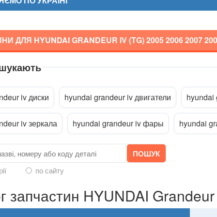
ЄМО ПО УКРАЇНІ
НИ ДЛЯ HYUNDAI GRANDEUR IV (TG)
2005 2006 2007 20
 шукають
a
ndeur iv диски
hyundai grandeur iv двигатели
hyundai 
ndeur iv зеркала
hyundai grandeur iv фары
hyundai gr
рії
по сайту
г запчастин HYUNDAI Grandeur 