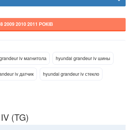
08 2009 2010 2011
РОКІВ
Прикріпити файл
ttach_file
grandeur iv магнитола
hyundai grandeur iv шины
andeur iv датчик
hyundai grandeur iv стекло
IV (TG)