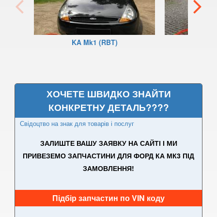
Fiesta Active Mk8
F-150 XII (P415)
KA Mk1 (RBT)
K
F-150 XIII (P552)
Galaxy Mk2 (VX, VY, WGR)
Galaxy Mk3 (CA1, WA6)
ХОЧЕТЕ ШВИДКО ЗНАЙТИ
КОНКРЕТНУ ДЕТАЛЬ????
KA Mk1 (RBT)
Свідоцтво на знак для товарів і послуг
KA Mk2 (RU8)
ЗАЛИШТЕ ВАШУ ЗАЯВКУ НА САЙТІ І МИ
KA Mk3
ПРИВЕЗЕМО ЗАПЧАСТИНИ ДЛЯ ФОРД КА МК3 ПІД
ЗАМОВЛЕННЯ!
KA+
KA+ Active
Підбір запчастин по VIN коду
Kuga Mk1 (CBV)