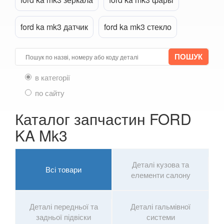
Transit VII
ford ka mk3 датчик
ford ka mk3 стекло
Transit Connect Mk1 (V227, TC7, PU2)
Transit Connect Mk2
Transit Courier Mk1
в категорії
по сайту
Transit Custom Mk1
Каталог запчастин FORD
HONDA
keyboard_arrow_down
KA Mk3
HYUNDAI
keyboard_arrow_down
JAGUAR
keyboard_arrow_down
Деталі кузова та
Всі товари
елементи салону
JEEP
keyboard_arrow_down
KIA
keyboard_arrow_down
Деталі передньої та
Деталі гальмівної
задньої підвіски
системи
LANCIA
keyboard_arrow_down