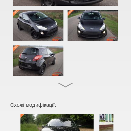
Focus C-Max (DM2)
EcoSport Mk2
EDGE Mk2 (CD4)
Explorer III (U152)
Explorer IV (U251)
Explorer V (U502)
Focus Mk2 С307 (CB4)
Focus Mk2 CC (CA5)
Focus Mk3 С346 (CB8)
Схожі модифікації:
Fiesta Mk7 (JA8)
Fiesta Mk8