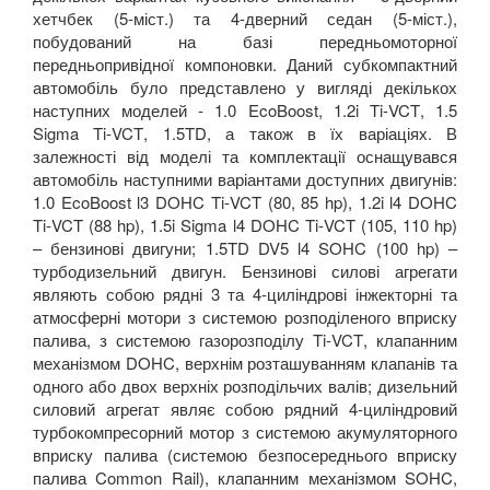
хетчбек (5-міст.) та 4-дверний седан (5-міст.),
побудований на базі передньомоторної
передньопривідної компоновки. Даний субкомпактний
автомобіль було представлено у вигляді декількох
наступних моделей - 1.0
EcoBoost
, 1.2
i
Ti
-
VCT
, 1.5
Sigma
Ti
-
VCT
, 1.5
TD
, а також в їх варіаціях. В
залежності від моделі та комплектації оснащувався
автомобіль наступними варіантами доступних двигунів:
1.0
EcoBoost
l
3
DOHC
Ti
-
VCT
(80, 85
hp
), 1.2
i
l
4
DOHC
Ti
-
VCT
(88
hp
), 1.5
i
Sigma
l
4
DOHC
Ti
-
VCT
(105, 110
hp
)
– бензинові двигуни; 1.5
TD DV
5
l
4
SOHC
(100
hp
) –
турбодизельний двигун. Бензинові силові агрегати
являють собою рядні 3 та 4-циліндрові інжекторні та
атмосферні мотори з системою розподіленого вприску
палива, з системою газорозподілу
Ti
-
VCT
, клапанним
механізмом
DOHC
, верхнім розташуванням клапанів та
одного або двох верхніх розподільчих валів; дизельний
силовий агрегат являє собою рядний 4-циліндровий
турбокомпресорний мотор з системою акумуляторного
вприску палива (системою безпосереднього вприску
палива Common Rail), клапанним механізмом
SOHC
,