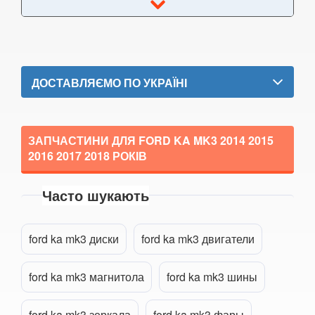
Kuga Mk2 (CBS)
Mondeo Mk3 (B5Y, BWY, B4Y)
Mondeo Mk4 (CA2)
ДОСТАВЛЯЄМО ПО УКРАЇНІ
Mondeo Mk5
Mustang V
ЗАПЧАСТИНИ ДЛЯ FORD KA MK3
2014 2015
2016 2017 2018
РОКІВ
Mustang VI (S550)
Mustang Mach-E
Часто шукають
S-Max Mk1 (CA1)
Прикріпити файл
attach_file
ford ka mk3 диски
ford ka mk3 двигатели
S-Max Mk2
ford ka mk3 магнитола
ford ka mk3 шины
Transit V
Transit VI (V347/V348)
ford ka mk3 зеркала
ford ka mk3 фары