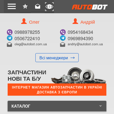
menu
star
drafts
0
0
Олег
Андрій
0988978255
0954168434
0506722410
0969894390
oleg@autobot.com.ua
andriy@autobot.com.ua
drafts
drafts
Всі менеджери
ЗАПЧАСТИНИ
НОВІ ТА Б/У
ІНТЕРНЕТ МАГАЗИН АВТОЗАПЧАСТИН В УКРАЇНІ
ДОСТАВКА З ЄВРОПИ
КАТАЛОГ
keyboard_arrow_down