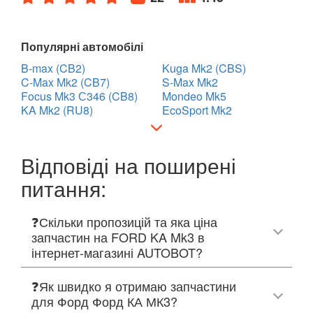
Популярні автомобілі
B-max (CB2)
Kuga Mk2 (CBS)
C-Max Mk2 (CB7)
S-Max Mk2
Focus Mk3 С346 (CB8)
Mondeo Mk5
KA Mk2 (RU8)
EcoSport Mk2
Відповіді на поширені
питання:
❓Скільки пропозицій та яка ціна
запчастин на FORD KA Mk3 в
інтернет-магазині AUTOBOT?
❓Як швидко я отримаю запчастини
для Форд Форд КА МК3?