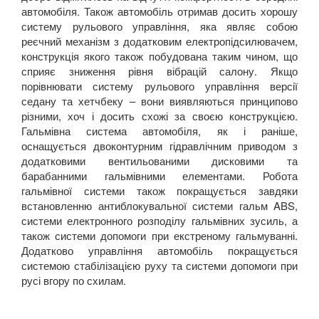
автомобіля. Також автомобіль отримав досить хорошу
систему рульового управління, яка являє собою
реєчний механізм з додатковим електропідсилювачем,
конструкція якого також побудована таким чином, що
сприяє зниження рівня вібрацій салону. Якщо
порівнювати систему рульового управління версії
седану та хетчбеку – вони виявляються принципово
різними, хоч і досить схожі за своєю конструкцією.
Гальмівна система автомобіля, як і раніше,
оснащується двоконтурним гідравлічним приводом з
додатковими вентильованими дисковими та
барабанними гальмівними елементами. Робота
гальмівної системи також покращується завдяки
встановленню антиблокувальної системи гальм
ABS
,
системи електронного розподілу гальмівних зусиль, а
також системи допомоги при екстреному гальмуванні.
Додатково управління автомобіль покращується
системою стабілізацією руху та системи допомоги при
русі вгору по схилам.