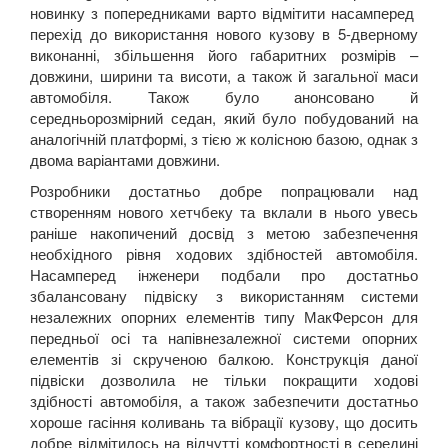
новинку з попередниками варто відмітити насамперед
перехід до використання нового кузову в 5-дверному
виконанні, збільшення його габаритних розмірів –
довжини, ширини та висоти, а також й загальної маси
автомобіля. Також було анонсовано й
середньорозмірний седан, який було побудований на
аналогічній платформі, з тією ж колісною базою, однак з
двома варіантами довжини.
Розробники достатньо добре попрацювали над
створенням нового хетчбеку та вклали в нього увесь
раніше накопичений досвід з метою забезпечення
необхідного рівня ходових здібностей автомобіля.
Насамперед інженери подбали про достатньо
збалансовану підвіску з використанням системи
незалежних опорних елементів типу МакФерсон для
передньої осі та напівнезалежної системи опорних
елементів зі скрученою балкою. Конструкція даної
підвіски дозволила не тільки покращити ходові
здібності автомобіля, а також забезпечити достатньо
хороше гасіння коливань та вібрації кузову, що досить
добре відмітилось на відчутті комфортності в середині