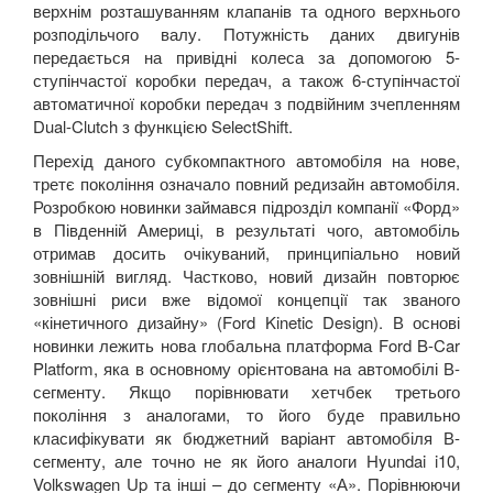
верхнім розташуванням клапанів та одного верхнього
розподільчого валу. Потужність даних двигунів
передається на привідні колеса за допомогою 5-
ступінчастої коробки передач, а також 6-ступінчастої
автоматичної коробки передач з подвійним зчепленням
Dual
-
Clutch
з функцією
SelectShift.
Перехід даного субкомпактного автомобіля на нове,
третє покоління означало повний редизайн автомобіля.
Розробкою новинки займався підрозділ компанії «Форд»
в Південній Америці, в результаті чого, автомобіль
отримав досить очікуваний, принципіально новий
зовнішній вигляд. Частково, новий дизайн повторює
зовнішні риси вже відомої концепції так званого
«кінетичного дизайну» (Ford K
inetic
Design
). В основі
новинки лежить нова глобальна платформа
Ford
B
-
Car
Platform
,
яка в основному орієнтована на автомобілі В-
сегменту. Якщо порівнювати хетчбек третього
покоління з аналогами, то його буде правильно
класифікувати як бюджетний варіант автомобіля В-
сегменту, але точно не як його аналоги
Hyundai
i
10,
Volkswagen
Up
та інші – до сегменту «А». Порівнюючи