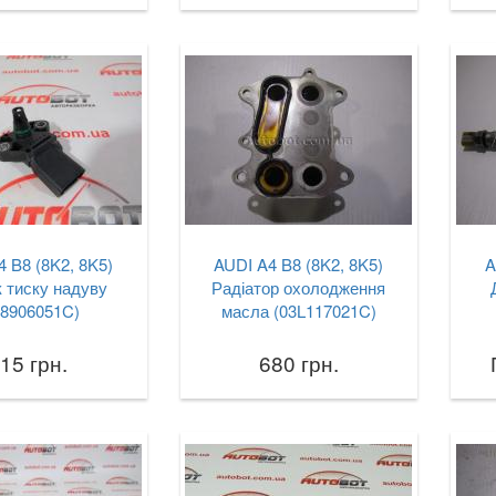
 B8 (8K2, 8K5)
AUDI A4 B8 (8K2, 8K5)
A
 тиску надуву
Радіатор охолодження
38906051C)
масла (03L117021C)
15 грн.
680 грн.