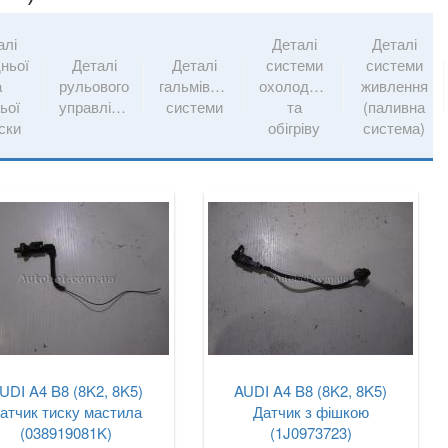
алі
Деталі
Деталі
ньої
Деталі
Деталі
системи
системи
а
рульового
гальмівної
охолодження
живлення
ьої
управління
системи
та
(паливна
іски
обігріву
система)
UDI A4 B8 (8K2, 8K5)
AUDI A4 B8 (8K2, 8K5)
атчик тиску мастила
Датчик з фішкою
(038919081K)
(1J0973723)