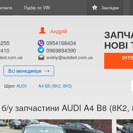
star
нтакти
Підбір по VIN
Закладки
0
Андрій
ЗАПЧ
НОВІ 
8255
0954168434
2410
0969894390
bot.com.ua
drafts
andriy@autobot.com.ua
ІНТ
Всі менеджери
Шрот
AUDI
A4 B8 (8K2, 8K5)
 б/у запчастини AUDI A4 B8 (8K2, 