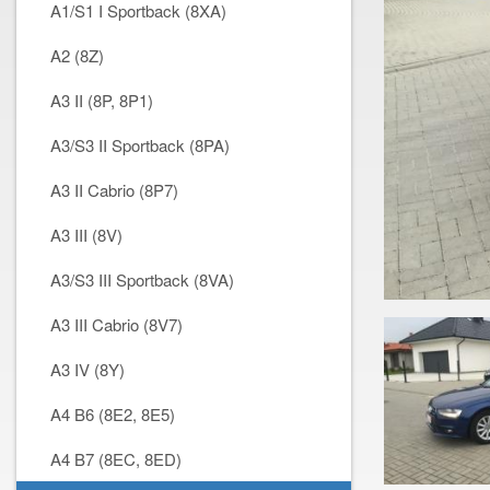
A1/S1 I Sportback (8XA)
A2 (8Z)
A3 II (8P, 8P1)
A3/S3 II Sportback (8PA)
A3 II Cabrio (8P7)
A3 III (8V)
A3/S3 III Sportback (8VA)
A3 III Cabrio (8V7)
A3 IV (8Y)
A4 B6 (8E2, 8E5)
A4 B7 (8EC, 8ED)