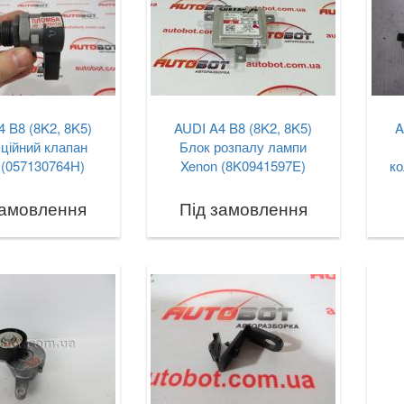
 B8 (8K2, 8K5)
AUDI A4 B8 (8K2, 8K5)
A
ційний клапан
Блок розпалу лампи
(057130764H)
Xenon (8K0941597E)
ко
замовлення
Під замовлення