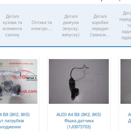
Дет
Деталі
Деталі
Деталі
перед
кузова та
Оптика та
двигуна
коробки
т
елементи
електрообладнання
(впуску,
передач
задн
салону
випуску)
(трансмісії)
підв
 B8 (8K2, 8K5)
AUDI A4 B8 (8K2, 8K5)
A
т патрубків
Фішка датчика
Д
олодження
(1J0973703)