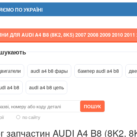
ЄМО ПО УКРАЇНІ
И ДЛЯ AUDI A4 B8 (8K2, 8K5)
2007 2008 2009 2010 2011
 шукають
a
двигатели
audi a4 b8 фары
бампер audi a4 b8
две
udi a4 b8
audi a4 b8 цепь
рії
по сайту
г запчастин AUDI A4 B8 (8K2, 8