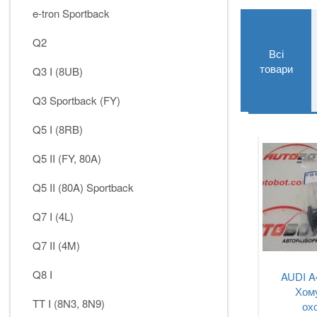
e-tron Sportback
Q2
Всі
товари
Q3 I (8UB)
Q3 Sportback (FY)
Q5 I (8RB)
Q5 II (FY, 80A)
Q5 II (80A) Sportback
Q7 I (4L)
Q7 II (4M)
Q8 I
AUDI A4
Хому
TT I (8N3, 8N9)
ох