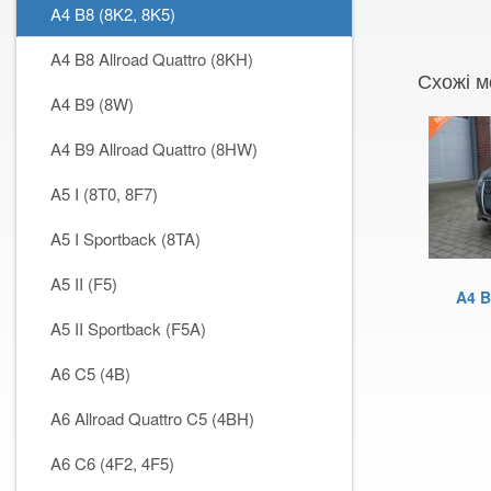
A4 B8 (8K2, 8K5)
A4 B8 Allroad Quattro (8KH)
Схожі м
A4 B9 (8W)
A4 B9 Allroad Quattro (8HW)
A5 I (8T0, 8F7)
A5 I Sportback (8TA)
A5 II (F5)
A4 B
A5 II Sportback (F5A)
A6 C5 (4B)
A6 Allroad Quattro C5 (4BH)
A6 C6 (4F2, 4F5)