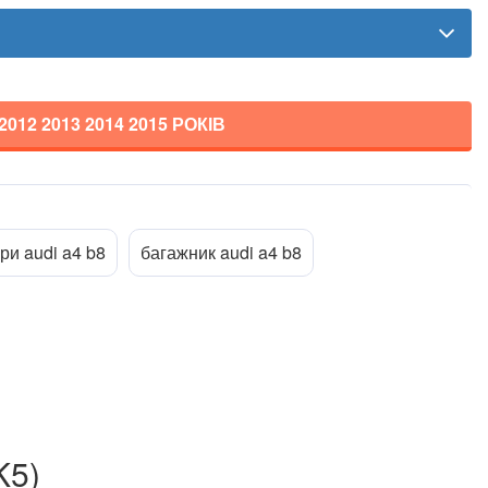
 2012 2013 2014 2015
РОКІВ
Прикріпити файл
ttach_file
ри audi a4 b8
багажник audi a4 b8
K5)