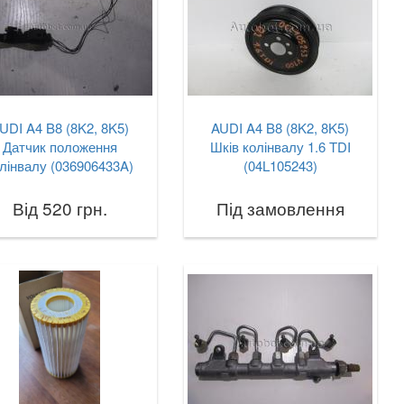
UDI A4 B8 (8K2, 8K5)
AUDI A4 B8 (8K2, 8K5)
Датчик положення
Шків колінвалу 1.6 TDI
лінвалу (036906433A)
(04L105243)
Від 520 грн.
Під замовлення