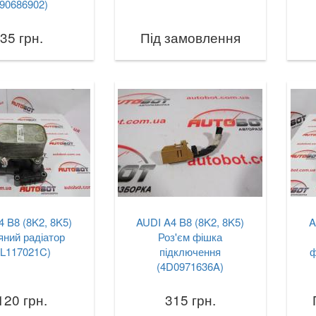
90686902)
35 грн.
Під замовлення
 B8 (8K2, 8K5)
AUDI A4 B8 (8K2, 8K5)
A
ний радіатор
Роз'єм фішка
3L117021C)
підключення
ф
(4D0971636A)
120 грн.
315 грн.