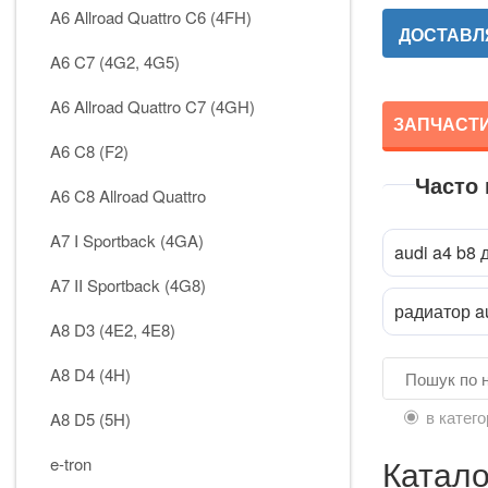
A6 Allroad Quattro C6 (4FH)
ДОСТАВЛЯ
A6 C7 (4G2, 4G5)
A6 Allroad Quattro C7 (4GH)
ЗАПЧАСТИН
A6 C8 (F2)
Часто
A6 C8 Allroad Quattro
A7 I Sportback (4GA)
audi a4 b8 
A7 II Sportback (4G8)
радиатор a
A8 D3 (4E2, 4E8)
A8 D4 (4H)
в катего
A8 D5 (5H)
Катало
e-tron