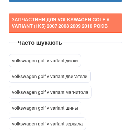
ЗАПЧАСТИНИ ДЛЯ VOLKSWAGEN GOLF V
VARIANT (1K5)
2007 2008 2009 2010
РОКІВ
Часто шукають
Прикріпити файл
attach_file
volkswagen golf v variant диски
volkswagen golf v variant двигатели
volkswagen golf v variant магнитола
volkswagen golf v variant шины
volkswagen golf v variant зеркала