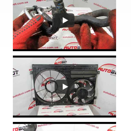
Lupo (6X1, 6E1)
Multivan T5 (7HM, 7HF)
Passat B6 (3С2, 3С5)
Passat B7 (362, 365)
Passat B8 (3G2, 3G5)
Passat CC (357)
Passat CC (358)
Passat Alltrack Mk I (B7)
Passat Alltrack Mk II (B8)
Phaeton (3D1)
Phaeton (3D2)