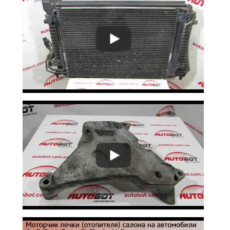
Phaeton (3D3)
Polo Mk IV (9A4, 9N)
Polo Mk V (6R)
Polo Mk VI
Cross Polo I
Cross Polo II
Scirocco III (137)
Sharan Mk I (7M, 7M8, 7M9)
Sharan Mk I (7M6)
Sharan Mk II (7N)
Touareg I (7LA)