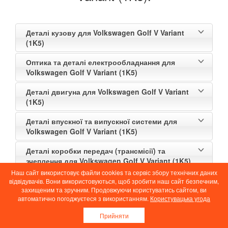
Деталі кузову для Volkswagen Golf V Variant
(1K5)
Оптика та деталі електрообладнання для
Volkswagen Golf V Variant (1K5)
Деталі двигуна для Volkswagen Golf V Variant
(1K5)
Деталі впускної та випускної системи для
Volkswagen Golf V Variant (1K5)
Деталі коробки передач (трансмісії) та
зчеплення для Volkswagen Golf V Variant (1K5)
Наш сайт використовує файли cookies та сервіс збору технічних даних
Деталі передньої та задньої підвіски для
відвідувачів. Вони використовуються, щоб зробити наш сайт безпечним,
Volkswagen Golf V Variant (1K5)
захищеним та зручним. Продовжуючи користуватись сайтом, ви
автоматично погоджуєтеся з використанням.
Користувацька угода
Деталі рульового управління для Volkswagen
Прийняти
Golf V Variant (1K5)