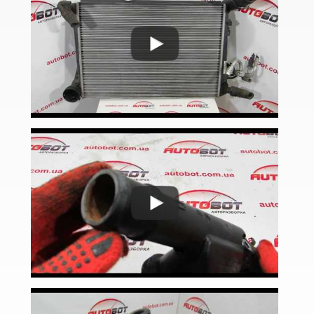
Golf VII Variant (BA5)
Golf VII Sportsvan
Golf VIII
Cross Golf
ID.3
ID.4
ID.5
ID.6
Jetta Mk V A5 (1K2, 1K5)
Jetta Mk VI A6 (5C6)
Jetta Mk VII A7