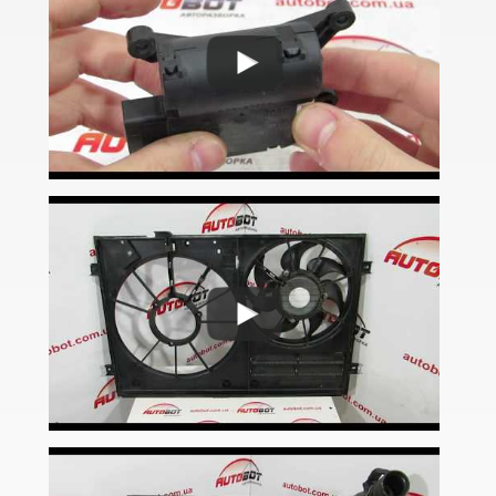
Caddy IV
Eos (1F7, 1F8)
FOX (5Z1)
Golf V (1K1)
Golf V Variant (1K5)
Golf V Plus (5М1)
Golf VI (5K1)
Golf VI Cabrio (517)
Golf VI Variant (AJ5)
Golf VI Plus (521)
Golf VII (5G1)