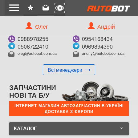
menu
star
drafts
0
0
Олег
Андрій
0988978255
0954168434
0506722410
0969894390
oleg@autobot.com.ua
andriy@autobot.com.ua
drafts
drafts
Всі менеджери
ЗАПЧАСТИНИ
НОВІ ТА Б/У
ІНТЕРНЕТ МАГАЗИН АВТОЗАПЧАСТИН В УКРАЇНІ
ДОСТАВКА З ЄВРОПИ
КАТАЛОГ
keyboard_arrow_down