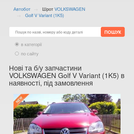
ALFA ROMEO
keyboard_arrow_down
Автобот
Шрот
VOLKSWAGEN
Golf V Variant (1K5)
AUDI
keyboard_arrow_down
BMW
keyboard_arrow_down
CITROEN
keyboard_arrow_down
в категорії
FIAT
по сайту
keyboard_arrow_down
FORD
Нові та б/у запчастини
keyboard_arrow_down
VOLKSWAGEN Golf V Variant (1K5) в
HONDA
keyboard_arrow_down
наявності, під замовлення
HYUNDAI
keyboard_arrow_down
JAGUAR
keyboard_arrow_down
JEEP
keyboard_arrow_down
KIA
keyboard_arrow_down