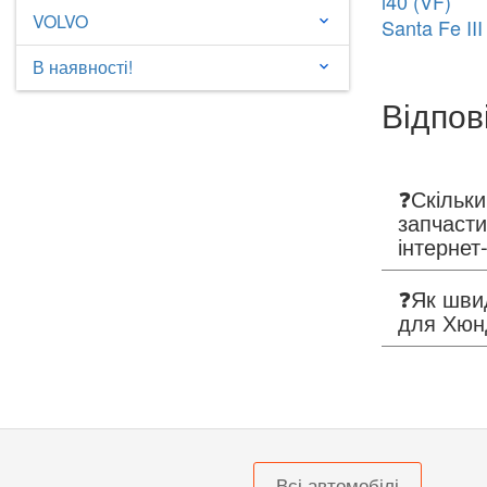
i40 (VF)
VOLVO
keyboard_arrow_down
Santa Fe II
В наявності!
keyboard_arrow_down
Відпов
❓Скільки
запчасти
інтерне
❓Як шви
для Хюн
Всі автомобілі