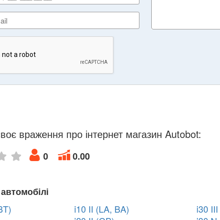
воє враження про інтернет магазин Autobot:
0
0.00
 автомобілі
BT)
i10 II (LA, BA)
i30 II