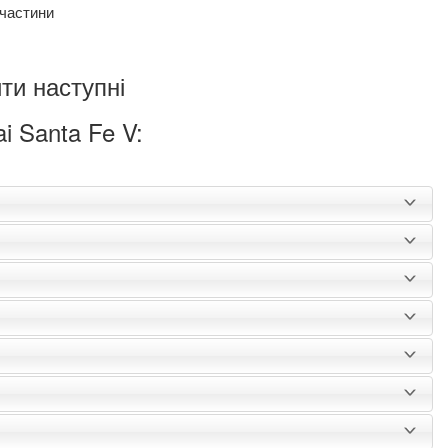
пчастини
ти наступні
i Santa Fe V: