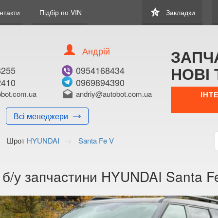
star
нтакти
Підбір по VIN
Закладки
0
Андрій
ЗАПЧ
НОВІ 
8255
0954168434
2410
0969894390
bot.com.ua
drafts
andriy@autobot.com.ua
ІНТ
Всі менеджери
Шрот
HYUNDAI
Santa Fe V
 б/у запчастини HYUNDAI Santa Fe