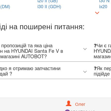
i20 II (GB)
i30 N
I (DM)
i30 II (GDH)
ix20
іді на поширені питання:
 пропозицій та яка ціна
❓Чи є г
н на HYUNDAI Santa Fe V в
HYUNDA
т-магазині AUTOBOT?
магази
дко я отримаю запчастини
❓Як пер
дай ?
підійд
Олег