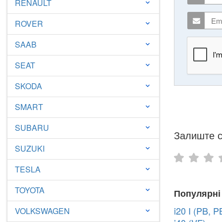
RENAULT
keyboard_arrow_down
ROVER
keyboard_arrow_down
SAAB
keyboard_arrow_down
SEAT
keyboard_arrow_down
SKODA
keyboard_arrow_down
SMART
keyboard_arrow_down
SUBARU
keyboard_arrow_down
Залиште с
SUZUKI
keyboard_arrow_down
TESLA
keyboard_arrow_down
TOYOTA
keyboard_arrow_down
Популярні
i20 I (PB, P
VOLKSWAGEN
keyboard_arrow_down