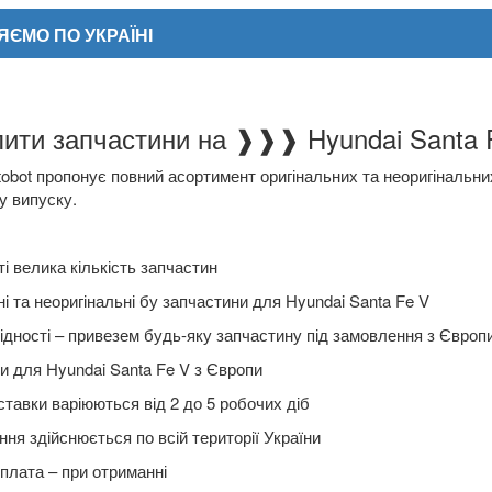
ЄМО ПО УКРАЇНІ
ити запчастини на ❱❱❱ Hyundai Santa F
obot пропонує повний асортимент оригінальних та неоригінальни
у випуску.
ріпити файл
і велика кількість запчастин
і та неоригінальні бу запчастини для Hyundai Santa Fe V
ідності – привезем будь-яку запчастину під замовлення з Європ
и для Hyundai Santa Fe V з Європи
ставки варіюються від 2 до 5 робочих діб
ня здійснюється по всій території України
плата – при отриманні