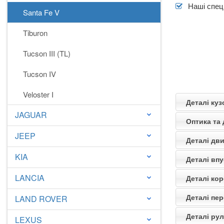
Наші спеці
Santa Fe V
Tiburon
Tucson III (TL)
Tucson IV
Veloster I
Деталі куз
JAGUAR
keyboard_arrow_down
Оптика та 
JEEP
keyboard_arrow_down
Деталі дви
KIA
keyboard_arrow_down
Деталі впу
LANCIA
Деталі кор
keyboard_arrow_down
Деталі пер
LAND ROVER
keyboard_arrow_down
Деталі рул
LEXUS
keyboard_arrow_down