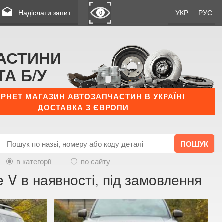
drafts
Надіслати запит
УКР
РУС
0
АСТИНИ
ТА Б/У
ЕРНЕТ МАГАЗИН АВТОЗАПЧАСТИН В УКРАЇНІ
ДОСТАВКА З ЄВРОПИ
в категорії
по сайту
 V в наявності, під замовлення