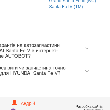
Grand Santa Fe III (NC)
Santa Fe IV (TM)
арантія на автозапчастини
I Santa Fe V в интернет-
не AUTOBOT?
евірити чи запчастина точно
е для HYUNDAI Santa Fe V?
Андрій
Розробка сайтів
Розкрутка і