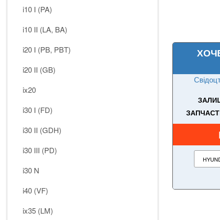
i10 I (PA)
i10 II (LA, BA)
i20 I (PB, PBT)
ХОЧ
i20 II (GB)
Свідоцт
ix20
ЗАЛИШ
i30 I (FD)
ЗАПЧАСТ
i30 II (GDH)
i30 III (PD)
i30 N
i40 (VF)
ix35 (LM)