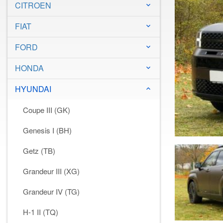
CITROEN
keyboard_arrow_down
FIAT
keyboard_arrow_down
FORD
keyboard_arrow_down
HONDA
keyboard_arrow_down
HYUNDAI
keyboard_arrow_down
Coupe III (GK)
Genesis I (BH)
Getz (TB)
Grandeur III (XG)
Grandeur IV (TG)
H-1 II (TQ)