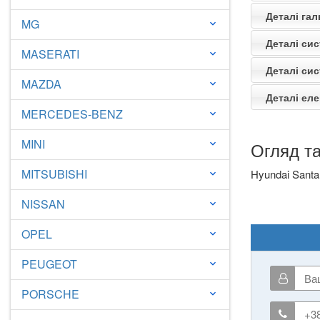
Деталі гал
MG
keyboard_arrow_down
Деталі си
MASERATI
keyboard_arrow_down
Деталі си
MAZDA
keyboard_arrow_down
Деталі еле
MERCEDES-BENZ
keyboard_arrow_down
MINI
Огляд та
keyboard_arrow_down
MITSUBISHI
Hyundai Santa
keyboard_arrow_down
NISSAN
keyboard_arrow_down
OPEL
keyboard_arrow_down
PEUGEOT
keyboard_arrow_down
PORSCHE
keyboard_arrow_down