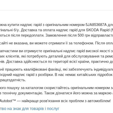
жна купити надпис rapid з оригінальним номером 5JA853687A для
гінальні б/у. Доставка та оплата надпис rapid для SKODA Rapid
ються після передоплати. Замовлення після 500 грн відправлаєть
сайті не вказана, ви можете отримати її за телефоном. Після о
апчастини ви отримуєте оригінальні надпис rapid високої якості
ших клієнтів, які потребують деталей для обслуговування та рем
ів. Доставка здійснюється по території всієї країни, практично до
нії працюють кваліфіковані фахівці, які забезпечують індивідуа
бхідний надпис rapid з розбірки. В нас немає китайських підробо
працездатність.
ого пошуку за каталогом скористайтесь оригінальним номером за
в технічну документацію. Також дізнатися його можна за маркою
Autobot™ — найкраще розв'язання всіх проблем з автомобілем!
тво на знак для товарів і послуг