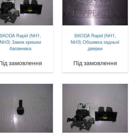
SKODA Rapid (NH1,
SKODA Rapid (NH1,
NH3) Замок кришки
NH3) Обшивка задньої
багажника
дверки
Під замовлення
Під замовлення