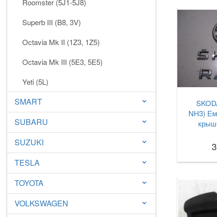
Roomster (5J1-5J8)
Superb III (B8, 3V)
Octavia Mk II (1Z3, 1Z5)
Octavia Mk III (5E3, 5E5)
Yeti (5L)
SMART
keyboard_arrow_down
SKODA
NH3) Ем
SUBARU
keyboard_arrow_down
крыш
SUZUKI
keyboard_arrow_down
3
TESLA
keyboard_arrow_down
TOYOTA
keyboard_arrow_down
VOLKSWAGEN
keyboard_arrow_down