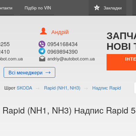
star
нтакти
Підбір по VIN
Закладки
0
Андрій
ЗАПЧ
НОВІ 
8255
0954168434
2410
0969894390
В ЗАКЛАДКИ
КУПИТИ
bot.com.ua
drafts
andriy@autobot.com.ua
ІНТ
Оригінальний номе
Всі менеджери
Примітка:
Шрот
SKODA
Rapid (NH1, NH3)
Надпис Rapid
Менеджер:
E-mail:
Телефон:
Rapid (NH1, NH3) Надпис Rapid 
+38 (050) 672-2
+38 (098) 897-8
Волинська о