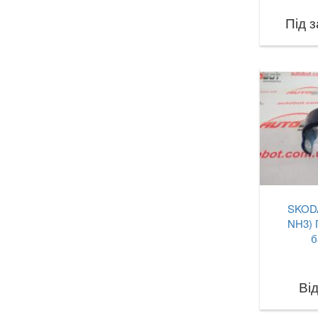
Під 
SKODA
NH3) 
б
Від