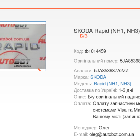
Тимірязєва,
Показати на
SKODA Rapid (NH1, NH3)
Б/В
Код:
tb1014459
Оригінальний номер:
5JA8536
Аналоги:
5JA853687A2ZZ
Марка:
SKODA
Модель:
Rapid (NH1, NH3)
Доставка по Україні:
1-3 дні
Опис:
Б/у оригінальний надпис
Оплата:
Оплату запчастини мо
системами Visa та Mas
Вашому місті (залишо
Менеджер:
Олег
E-mail:
oleg@autobot.com.ua