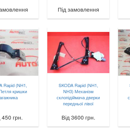
замовлення
Під замовлення
 Rapid (NH1,
SKODA Rapid (NH1,
Петля кришки
NH3) Механізм
агажника
склопідіймача дверки
с
передньої лівої
 450 грн.
Від 3600 грн.