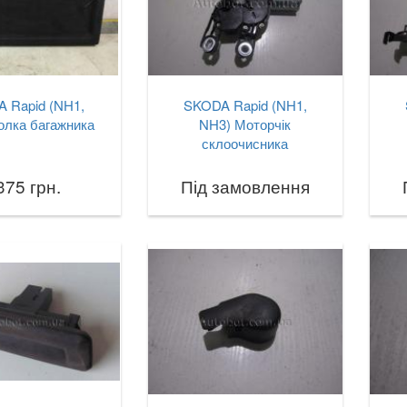
 Rapid (NH1,
SKODA Rapid (NH1,
олка багажника
NH3) Моторчік
склоочисника
375 грн.
Під замовлення