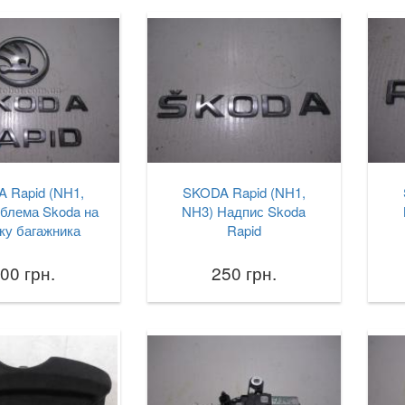
 Rapid (NH1,
SKODA Rapid (NH1,
блема Skoda на
NH3) Надпис Skoda
ку багажника
Rapid
00 грн.
250 грн.