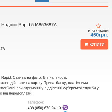
 4
 мапі
 Надпис Rapid 5JA853687A
В ЗАКЛАДКИ
450грн.
КУПИТИ
87A
 Rapid. Стан як на фото. Є в наявності.
жна здійснити на картку Приватбанку, платіжними
terCard, при отриманні у відділенні кур'єрської служби у
к від передоплати).
Телефон:
+38 (050) 672-24-10