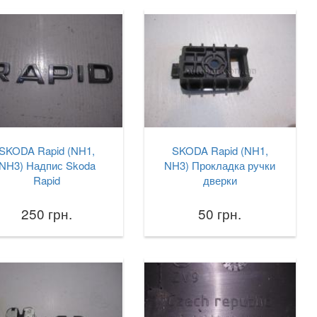
SKODA Rapid (NH1,
SKODA Rapid (NH1,
NH3) Надпис Skoda
NH3) Прокладка ручки
Rapid
дверки
250 грн.
50 грн.