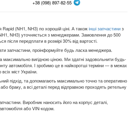
+38 (098) 897-82-55
 Rapid (NH1, NH3) по хорошій ціні. А також
інші запчастини
з
 (NH1, NH3) уточняється з менеджерами. Замовлення до 500
ся після передплати в розмірі 30% від вартості.
плати запчастини, проінформуйте будь ласка менеджера.
 за максимально вигідною ціною. Ми здатні задовольнити будь-
онту автомобіля. І зробимо це в найкоротші терміни — в межах
 всіх міст України.
льний підхід, та допомагають максимально точно та оперативно
к або браку, а всі деталі перед відправкою проходять ретельну
пчастини. Виробник наносить його на корпус деталі,
 автомобіля або VIN-кодом.