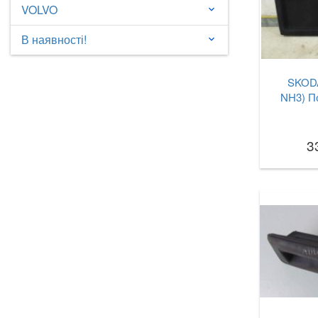
VOLVO
keyboard_arrow_down
В наявності!
keyboard_arrow_down
SKODA
NH3) П
3