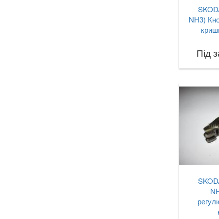
SKODA
NH3) Кно
криш
Під 
SKODA
NH
регул