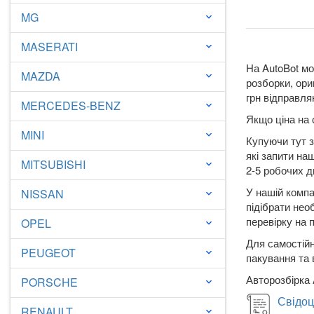
MG
keyboard_arrow_down
MASERATI
keyboard_arrow_down
На AutoBot мо
MAZDA
keyboard_arrow_down
розборки, ори
грн відправля
MERCEDES-BENZ
keyboard_arrow_down
Якщо ціна на 
MINI
keyboard_arrow_down
Купуючи тут з
які запити на
MITSUBISHI
keyboard_arrow_down
2-5 робочих дн
У нашій компа
NISSAN
keyboard_arrow_down
підібрати нео
перевірку на 
OPEL
keyboard_arrow_down
Для самостійн
PEUGEOT
keyboard_arrow_down
пакування та 
Авторозбірка 
PORSCHE
keyboard_arrow_down
Свідоц
RENAULT
keyboard_arrow_down