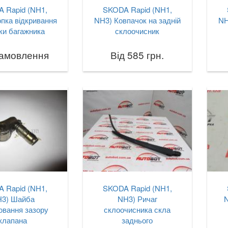
 Rapid (NH1,
SKODA Rapid (NH1,
пка відкривання
NH3) Ковпачок на задній
NH
ки багажника
склоочисник
замовлення
Від 585 грн.
 Rapid (NH1,
SKODA Rapid (NH1,
3) Шайба
NH3) Ричаг
ювання зазору
склоочисника скла
клапана
заднього