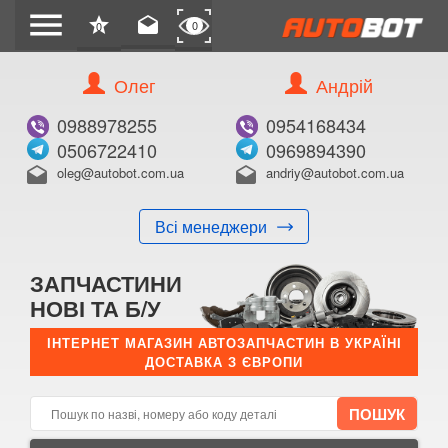
menu
star
drafts
0
0
Олег
Андрій
Б/В
В ЗАКЛАДКИ
0988978255
0954168434
0506722410
0969894390
oleg@autobot.com.ua
andriy@autobot.com.ua
drafts
drafts
Всі менеджери
КУПИТИ
ЗАПЧАСТИНИ
Оригінальний номер:
НОВІ ТА Б/У
Примітка:
ІНТЕРНЕТ МАГАЗИН АВТОЗАПЧАСТИН В УКРАЇНІ
ДОСТАВКА З ЄВРОПИ
Менеджер:
E-mail:
Телефон: