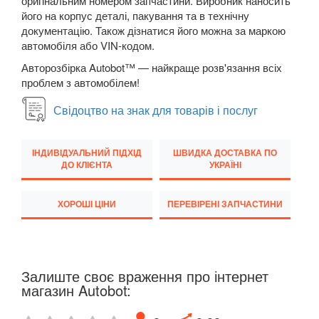
оригінальним номером запчастини. Виробник наносить
Corolla XI (E16, E17)
його на корпус деталі, пакування та в технічну
документацію. Також дізнатися його можна за маркою
GT86 (ZN6)
автомобіля або VIN-кодом.
Авторозбірка Autobot™ — найкраще розв'язання всіх
Hilux VI (N14-N17)
проблем з автомобілем!
Hilux VII (AN1-AN3)
Свідоцтво на знак для товарів і послуг
Hilux VIII (AN12, AN13)
ІНДИВІДУАЛЬНИЙ ПІДХІД
ШВИДКА ДОСТАВКА ПО
Previa II (XR30, XR40)
ДО КЛІЄНТА
УКРАЇНІ
Previa III (XR50)
ХОРОШІ ЦІНИ
ПЕРЕВІРЕНІ ЗАПЧАСТИНИ
Prius I (NHW11)
Prius II (NHW20)
Залиште своє враження про інтернет
Prius c (NHP10)
магазин Autobot:
Prius III (ZVW30)