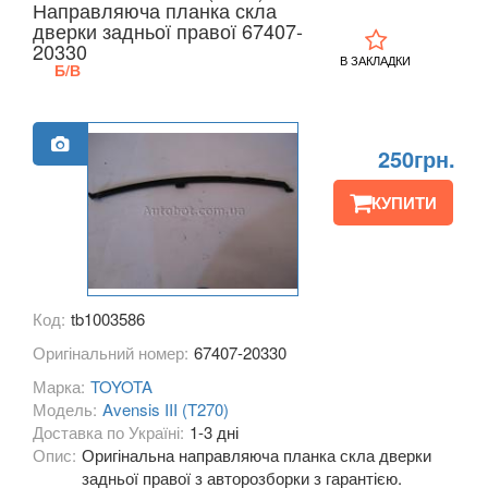
Направляюча планка скла
KIA
дверки задньої правої 67407-
keyboard_arrow_down
20330
В ЗАКЛАДКИ
Б/В
LANCIA
keyboard_arrow_down
LAND ROVER
keyboard_arrow_down
250грн.
LEXUS
keyboard_arrow_down
КУПИТИ
MG
keyboard_arrow_down
MASERATI
keyboard_arrow_down
MAZDA
keyboard_arrow_down
Код:
tb1003586
MERCEDES-BENZ
keyboard_arrow_down
Оригінальний номер:
67407-20330
Марка:
TOYOTA
MINI
keyboard_arrow_down
Модель:
Avensis III (T270)
Доставка по Україні:
1-3 дні
MITSUBISHI
keyboard_arrow_down
Опис:
Оригінальна направляюча планка скла дверки
задньої правої з авторозборки з гарантією.
NISSAN
keyboard_arrow_down