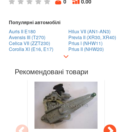
0
0.00
Prius+ (ZVW40)
Prius IV (ZVW50)
Популярні автомобілі
RAV4 IV (XA40)
Auris II E180
Hilux VII (AN1-AN3)
Avensis III (T270)
Previa II (XR30, XR40)
Supra IV (JZA70, JZA80)
Celica VII (ZZT230)
Prius I (NHW11)
Corolla XI (E16, E17)
Prius II (NHW20)
Yaris III (P13, XP130)
Tundra III
Рекомендовані товари
VOLKSWAGEN
keyboard_arrow_down
VOLVO
keyboard_arrow_down
В наявності!
keyboard_arrow_down