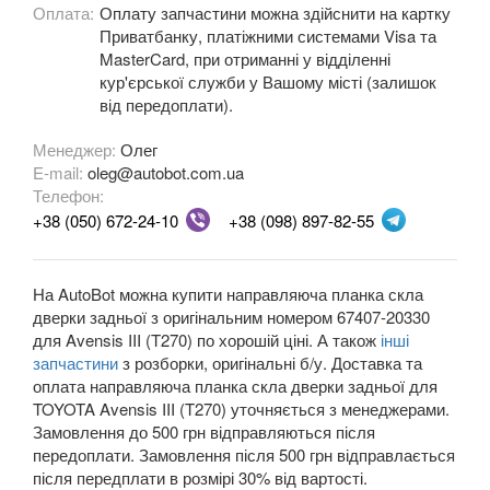
Оплата:
Оплату запчастини можна здійснити на картку
Приватбанку, платіжними системами Visa та
OPEL
keyboard_arrow_down
MasterCard, при отриманні у відділенні
кур'єрської служби у Вашому місті (залишок
PEUGEOT
keyboard_arrow_down
від передоплати).
PORSCHE
keyboard_arrow_down
Менеджер:
Олег
E-mail:
oleg@autobot.com.ua
RENAULT
keyboard_arrow_down
Телефон:
+38 (050) 672-24-10
+38 (098) 897-82-55
ROVER
keyboard_arrow_down
SAAB
keyboard_arrow_down
На AutoBot можна купити направляюча планка скла
дверки задньої з оригінальним номером 67407-20330
SEAT
keyboard_arrow_down
для Avensis III (T270) по хорошій ціні. А також
інші
запчастини
з розборки, оригінальні б/у. Доставка та
SKODA
keyboard_arrow_down
оплата направляюча планка скла дверки задньої для
TOYOTA Avensis III (T270) уточняється з менеджерами.
SMART
keyboard_arrow_down
Замовлення до 500 грн відправляються після
передоплати. Замовлення після 500 грн відправлається
SUBARU
keyboard_arrow_down
після передплати в розмірі 30% від вартості.