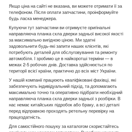
SUZUKI
keyboard_arrow_down
Якщо ціна на сайті не вказана, ви можете отримати її за
телефоном. Після оплати запчастини, проінформуйте
TESLA
keyboard_arrow_down
будь ласка менеджера.
Купуючи тут запчастини ви отримуєте оригінальні
TOYOTA
keyboard_arrow_down
направляюча планка скла дверки задньої високої якості
за максимально вигідною ціною. Ми здатні
Auris I E150 (JPP, UKP)
задовольнити будь-які запити наших клієнтів, які
потребують деталей для обслуговування та ремонту
Auris II E180
автомобіля. І зробимо це в найкоротші терміни — в
межах 2-5 робочих днів. Доставка здійснюється по
Avensis II (T250)
території всієї країни, практично до всіх міст України.
Avensis III (T270)
У нашій компанії працюють кваліфіковані фахівці, які
забезпечують індивідуальний підхід, та допомагають
Aygo I (AB10)
максимально точно та оперативно підібрати необхідний
направляюча планка скла дверки задньої з розбірки. В
Aygo II (AB40)
нас немає китайських підробок або браку, а всі деталі
перед відправкою проходять ретельну перевірку на
Celica VII (ZZT230)
працездатність.
Corolla X (E14, E15)
Для самостійного пошуку за каталогом скористайтесь