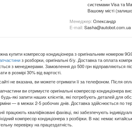
системами Visa та Mas
Вашому місті (залишо
Менеджер:
Олександр
E-mail:
Sasha@autobot.com.ua
жна купити компресор кондиціонера з оригінальним номером 9G9
запчастини
з розборки, оригінальні б/у. Доставка та оплата ко
ється з менеджерами. Замовлення до 500 грн відправляються пі
ати в розмірі 30% від вартості.
сайті не вказана, ви можете отримати її за телефоном. Після о
апчастини ви отримуєте оригінальні компресор кондиціонера висо
будь-які запити наших клієнтів, які потребують деталей для обс
рміни — в межах 2-5 робочих днів. Доставка здійснюється по терит
нії працюють кваліфіковані фахівці, які забезпечують індивідуа
бхідний компресор кондиціонера з розбірки. В нас немає китайськ
ельну перевірку на працездатність.