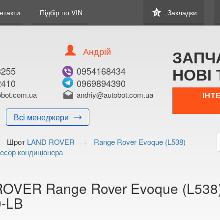
star
нтакти
Підбір по VIN
Закладки
0
Андрій
ЗАПЧ
НОВІ 
8255
0954168434
2410
0969894390
В ЗАКЛАДКИ
КУПИТИ
bot.com.ua
drafts
andriy@autobot.com.ua
ІНТ
Оригінальний номе
Всі менеджери
Примітка:
Шрот
LAND ROVER
Range Rover Evoque (L538)
Менеджер:
есор кондиціонера
E-mail:
Телефон:
+38 (099) 170-8
OVER Range Rover Evoque (L538)
Волинська о
-LB
Тимірязєва,