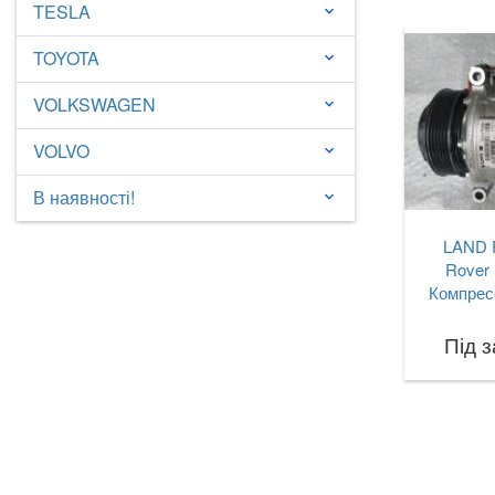
TESLA
keyboard_arrow_down
TOYOTA
keyboard_arrow_down
VOLKSWAGEN
keyboard_arrow_down
VOLVO
keyboard_arrow_down
В наявності!
keyboard_arrow_down
LAND 
Rover 
Компрес
Під 