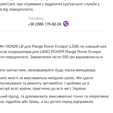
terCard, при отриманні у відділенні кур'єрської служби у
к від передоплати).
Телефон:
+38 (099) 170-82-24
N-19D629-LB для Range Rover Evoque (L538) по хорошій ціні.
мпресор кондиціонера для LAND ROVER Range Rover Evoque
сля передоплати. Замовлення після 500 грн відправлається
плати запчастини, проінформуйте будь ласка менеджера.
кої якості за максимально вигідною ціною. Ми здатні
луговування та ремонту автомобіля. І зробимо це в
орії всієї країни, практично до всіх міст України.
льний підхід, та допомагають максимально точно та оперативно
их підробок або браку, а всі деталі перед відправкою