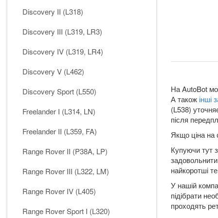
Discovery II (L318)
Discovery III (L319, LR3)
Discovery IV (L319, LR4)
Discovery V (L462)
На AutoBot мо
Discovery Sport (L550)
А також
інші 
(L538) уточня
Freelander I (L314, LN)
після передпл
Freelander II (L359, FA)
Якщо ціна на 
Купуючи тут з
Range Rover II (P38A, LP)
задовольнити 
найкоротші те
Range Rover III (L322, LM)
У нашій компа
Range Rover IV (L405)
підібрати нео
проходять рет
Range Rover Sport I (L320)