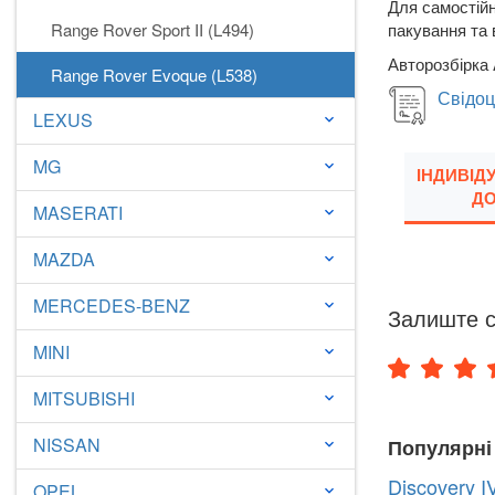
Для самостійн
Range Rover Sport II (L494)
пакування та 
Авторозбірка 
Range Rover Evoque (L538)
Свідоц
LEXUS
keyboard_arrow_down
MG
keyboard_arrow_down
ІНДИВІД
ДО
MASERATI
keyboard_arrow_down
MAZDA
keyboard_arrow_down
MERCEDES-BENZ
keyboard_arrow_down
Залиште с
MINI
keyboard_arrow_down
MITSUBISHI
keyboard_arrow_down
NISSAN
Популярні
keyboard_arrow_down
Discovery I
OPEL
keyboard_arrow_down