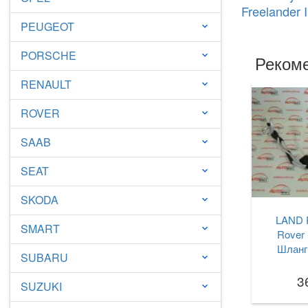
Freelander I
PEUGEOT
keyboard_arrow_down
PORSCHE
keyboard_arrow_down
Рекоме
RENAULT
keyboard_arrow_down
ROVER
keyboard_arrow_down
SAAB
keyboard_arrow_down
SEAT
keyboard_arrow_down
SKODA
keyboard_arrow_down
LAND 
SMART
keyboard_arrow_down
Rover 
Шланг
SUBARU
keyboard_arrow_down
3
SUZUKI
keyboard_arrow_down