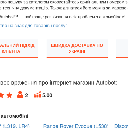
ого пошуку за каталогом скористайтесь оригінальним номером за
в технічну документацію. Також дізнатися його можна за маркою
Autobot™ — найкраще розв'язання всіх проблем з автомобілем!
тво на знак для товарів і послуг
УАЛЬНИЙ ПІДХІД
ШВИДКА ДОСТАВКА ПО
 КЛІЄНТА
УКРАЇНІ
воє враження про інтернет магазин Autobot:
2
5.00
 автомобілі
V (L319, LR4)
Range Rover Evoque (L538)
Disco