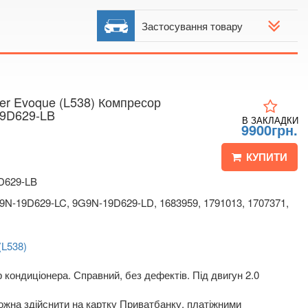
 мапі
Застосування товару
r Evoque (L538) Компресор
19D629-LB
В ЗАКЛАДКИ
9900грн.
КУПИТИ
D629-LB
N-19D629-LC, 9G9N-19D629-LD, 1683959, 1791013, 1707371,
(L538)
кондиціонера. Справний, без дефектів. Під двигун 2.0
жна здійснити на картку Приватбанку, платіжними