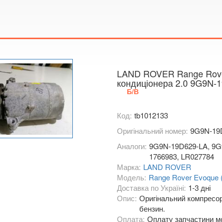
Показати на
LAND ROVER Range Rove
кондиціонера 2.0 9G9N-
Б/В
Код:
tb1012133
Оригінальний номер:
9G9N-19
Аналоги:
9G9N-19D629-LA, 9G9
1766983, LR027784
Марка:
LAND ROVER
Модель:
Range Rover Evoque 
Доставка по Україні:
1-3 дні
Опис:
Оригінальний компресор 
бензин.
Оплата:
Оплату запчастини мо