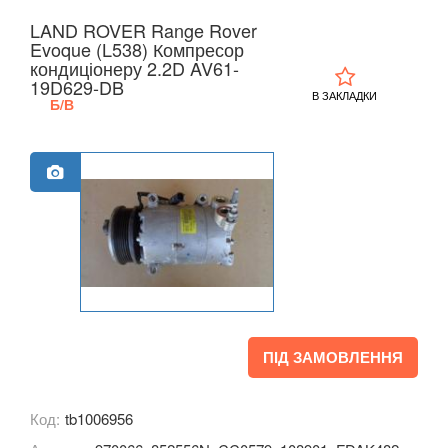
LAND ROVER Range Rover
Evoque (L538) Компресор
кондиціонеру 2.2D AV61-
19D629-DB
В ЗАКЛАДКИ
Б/В
ПІД ЗАМОВЛЕННЯ
Код:
tb1006956