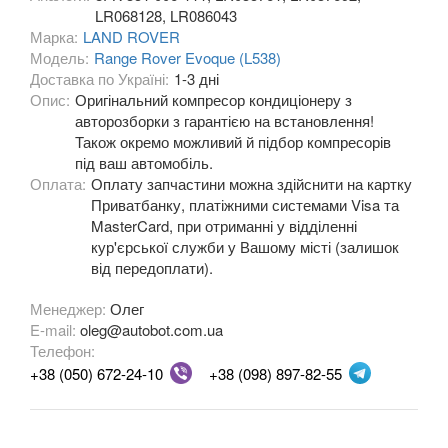
LR068128, LR086043
Range Rover II (P38A, LP)
Марка:
LAND ROVER
Модель:
Range Rover Evoque (L538)
Range Rover III (L322, LM)
Доставка по Україні:
1-3 дні
Опис:
Оригінальний компресор кондиціонеру з
Range Rover IV (L405)
авторозборки з гарантією на встановлення!
Також окремо можливий й підбор компресорів
Range Rover Sport I (L320)
під ваш автомобіль.
Оплата:
Оплату запчастини можна здійснити на картку
Range Rover Sport II (L494)
Приватбанку, платіжними системами Visa та
MasterCard, при отриманні у відділенні
Range Rover Evoque (L538)
кур'єрської служби у Вашому місті (залишок
від передоплати).
LEXUS
keyboard_arrow_down
Менеджер:
Олег
MG
keyboard_arrow_down
E-mail:
oleg@autobot.com.ua
Телефон:
MASERATI
keyboard_arrow_down
+38 (050) 672-24-10
+38 (098) 897-82-55
MAZDA
keyboard_arrow_down
MERCEDES-BENZ
keyboard_arrow_down