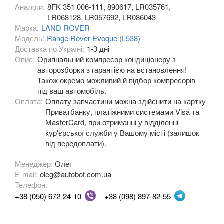
SKODA
Аналоги:
8FK 351 006-111, 890617, LR035761,
keyboard_arrow_down
LR068128, LR057692, LR086043
SMART
Марка:
LAND ROVER
keyboard_arrow_down
Модель:
Range Rover Evoque (L538)
SUBARU
Доставка по Україні:
1-3 дні
keyboard_arrow_down
Опис:
Оригінальний компресор кондиціонеру з
SUZUKI
авторозборки з гарантією на встановлення!
keyboard_arrow_down
Також окремо можливий й підбор компресорів
TESLA
під ваш автомобіль.
keyboard_arrow_down
Оплата:
Оплату запчастини можна здійснити на картку
TOYOTA
Приватбанку, платіжними системами Visa та
keyboard_arrow_down
MasterCard, при отриманні у відділенні
VOLKSWAGEN
кур'єрської служби у Вашому місті (залишок
keyboard_arrow_down
від передоплати).
VOLVO
keyboard_arrow_down
Менеджер:
Олег
В наявності!
E-mail:
oleg@autobot.com.ua
keyboard_arrow_down
Телефон:
+38 (050) 672-24-10
+38 (098) 897-82-55