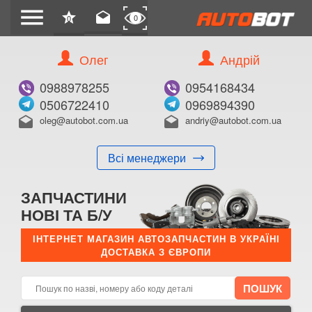
menu
star
drafts
0
0
Олег
Андрій
Б/В
В ЗАКЛАДКИ
0988978255
0954168434
0506722410
0969894390
oleg@autobot.com.ua
andriy@autobot.com.ua
drafts
drafts
Всі менеджери
КУПИТИ
ЗАПЧАСТИНИ
Оригінальний номер:
НОВІ ТА Б/У
Примітка:
ІНТЕРНЕТ МАГАЗИН АВТОЗАПЧАСТИН В УКРАЇНІ
ДОСТАВКА З ЄВРОПИ
Менеджер:
E-mail:
Телефон: