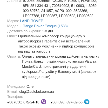
Аналоги:
970066, 852556N, CC0579, 108901, FDAK482,
8FK 351 334-431, 700510903, 51-0903, 1.8059,
920.60762, 241057, ACP01002, 8623368,
LR027788, LR030867, LR039622, LR039622
Марка:
LAND ROVER
Модель:
Range Rover Evoque (L538)
Доставка по Україні:
1-3 дні
Опис:
Оригінальний компресор кондиціонеру з
авторозборки з гарантією на встановлення!
Також окремо можливий й підбор компресорів
під ваш автомобіль.
Оплата:
Оплату запчастини можна здійснити на картку
Приватбанку, платіжними системами Visa та
MasterCard, при отриманні у відділенні
кур'єрської служби у Вашому місті (залишок
від передоплати).
Менеджер:
Олег
E-mail:
oleg@autobot.com.ua
Телефон:
+38 (050) 672-24-10
+38 (098) 897-82-55