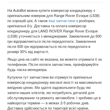
На AutoBot можна купити компресор кондиціонеру з
оригінальним номером для Range Rover Evoque (L538)
по хорошій ціні. А також
інші запчастини
з розборки,
оригінальні б/у. Доставка та оплата компресор
кондиціонеру для LAND ROVER Range Rover Evoque
(L538) уточняється з менеджерами. Замовлення до 500
грн відправляються після передоплати. Замовлення
після 500 грн відправлається після передплати в
розмірі 30% від вартості.
Якщо ціна на сайті не вказана, ви можете отримати її за
телефоном. Після оплати запчастини, проінформуйте
будь ласка менеджера.
Купуючи тут запчастини ви отримуєте оригінальні
компресор кондиціонеру високої якості за максимально
вигідною ціною. Ми здатні задовольнити будь-які
запити наших клієнтів, які потребують деталей для
обслуговування та ремонту автомобіля. І зробимо це в
найкоротші терміни — в межах 2-5 робочих днів.
Доставка здійснюється по території всієї країни,