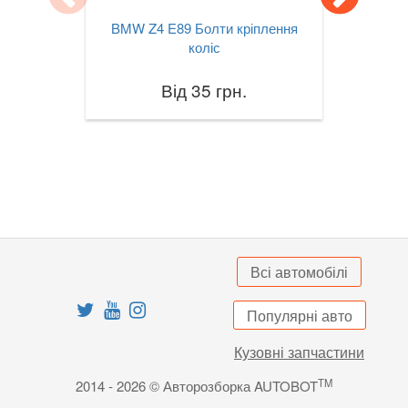
BMW Z4 E89 Болти кріплення
X3M III F97
коліс
X4 I F26
Від 35 грн.
X4M I F26
X4 II G02
X4M II F98
X5 I E53
X5 II E70
Всі автомобілі
X5M II E70
Популярні авто
X5 III F15
Кузовні запчастини
X5M III F85
TM
2014 - 2026 © Авторозборка AUTOBOT
X5 IV G05