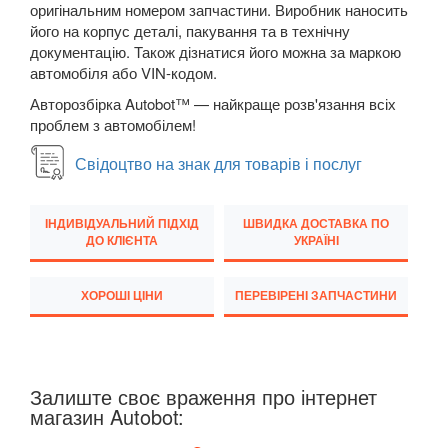
оригінальним номером запчастини. Виробник наносить
M5 F90
його на корпус деталі, пакування та в технічну
документацію. Також дізнатися його можна за маркою
6 Series E63
автомобіля або VIN-кодом.
Авторозбірка Autobot™ — найкраще розв'язання всіх
6 Series E64
проблем з автомобілем!
M6 E63/E64
Свідоцтво на знак для товарів і послуг
6 Series F12
ІНДИВІДУАЛЬНИЙ ПІДХІД
ШВИДКА ДОСТАВКА ПО
6 Series F13
ДО КЛІЄНТА
УКРАЇНІ
6 Series F06
ХОРОШІ ЦІНИ
ПЕРЕВІРЕНІ ЗАПЧАСТИНИ
M6 F12/F13/F06
6 Series G32
Залиште своє враження про інтернет
7 Series E38
магазин Autobot:
7 Series F01/F02