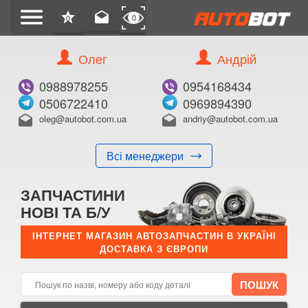
menu
star
drafts
0
0
Олег
Андрій
Б/В
В ЗАКЛАДКИ
0988978255
0954168434
0506722410
0969894390
oleg@autobot.com.ua
andriy@autobot.com.ua
drafts
drafts
Всі менеджери
КУПИТИ
ЗАПЧАСТИНИ
Оригінальний номер:
НОВІ ТА Б/У
Примітка:
ІНТЕРНЕТ МАГАЗИН АВТОЗАПЧАСТИН В УКРАЇНІ
ДОСТАВКА З ЄВРОПИ
Менеджер:
E-mail:
Телефон: