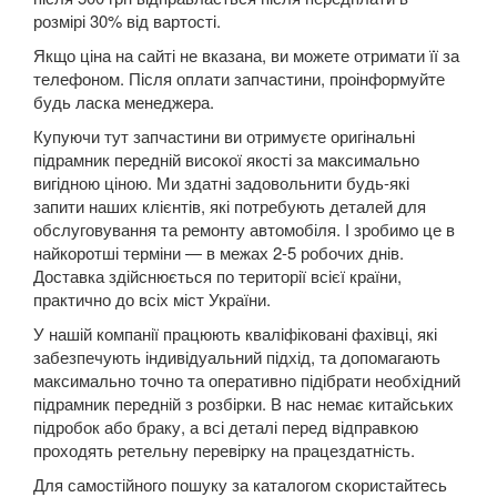
розмірі 30% від вартості.
5 Series E60
Якщо ціна на сайті не вказана, ви можете отримати її за
5 Series E61
телефоном. Після оплати запчастини, проінформуйте
будь ласка менеджера.
M5 E60/E61
Купуючи тут запчастини ви отримуєте оригінальні
підрамник передній високої якості за максимально
5 Series F07 GT
вигідною ціною. Ми здатні задовольнити будь-які
запити наших клієнтів, які потребують деталей для
5 Series F10
обслуговування та ремонту автомобіля. І зробимо це в
найкоротші терміни — в межах 2-5 робочих днів.
M5 F10
Доставка здійснюється по території всієї країни,
практично до всіх міст України.
5 Series F11
У нашій компанії працюють кваліфіковані фахівці, які
5 Series G30/G31
забезпечують індивідуальний підхід, та допомагають
максимально точно та оперативно підібрати необхідний
5 Series G60/G61/G68
підрамник передній з розбірки. В нас немає китайських
підробок або браку, а всі деталі перед відправкою
5 Series G60/G61 mHEV
проходять ретельну перевірку на працездатність.
5 Series i5 (G60E/G61E/G68E)
Для самостійного пошуку за каталогом скористайтесь