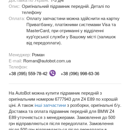
Опис:
Оригінальний підрамник передній. Деталі по
M3 E90/E92/E93
телефону
Оплата:
3 Series F30, F31, F36
Оплату запчастини можна здійснити на картку
Приватбанку, платіжними системами Visa та
3 Series F34
MasterCard, при отриманні у відділенні
кур'єрської служби у Вашому місті (залишок
M3 F80
від передоплати).
3 Series G20/G21
Менеджер:
Роман
E-mail:
Roman@autobot.com.ua
4 Series F32
Телефон:
+38 (095) 559-78-42
+38 (096) 998-63-36
4 Series F33
4 Series F36
На AutoBot можна купити підрамник передній з
оригінальним номером 6777943 для Z4 E89 по хорошій
M4 F82/F83
ціні. А також
інші запчастини
з розборки, оригінальні б/у.
Доставка та оплата підрамник передній для BMW Z4
5 Series E39
E89 уточняється з менеджерами. Замовлення до 500
грн відправляються після передоплати. Замовлення
M5 E39
після 500 грн відправлається після передплати в