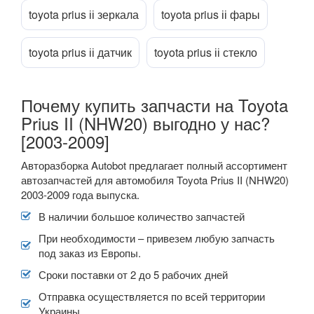
GT86 (ZN6)
toyota prius іі зеркала
toyota prius іі фары
Hilux VI (N14-N17)
toyota prius іі датчик
toyota prius іі стекло
Hilux VII (AN1-AN3)
Hilux VIII (AN12, AN13)
Почему купить запчасти на Toyota
Prius II (NHW20) выгодно у нас?
Previa II (XR30, XR40)
[2003-2009]
Previa III (XR50)
Авторазборка Autobot предлагает полный ассортимент
автозапчастей для автомобиля Toyota Prius II (NHW20)
Prius I (NHW11)
2003-2009 года выпуска.
Prius II (NHW20)
В наличии большое количество запчастей
При необходимости – привезем любую запчасть
Prius c (NHP10)
под заказ из Европы.
Prius III (ZVW30)
Сроки поставки от 2 до 5 рабочих дней
Отправка осуществляется по всей территории
Prius+ (ZVW40)
Украины