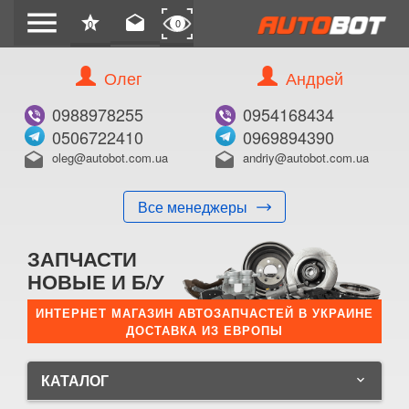
menu
star
drafts
0
0
Олег
Андрей
0988978255
0954168434
0506722410
0969894390
oleg@autobot.com.ua
andriy@autobot.com.ua
drafts
drafts
Все менеджеры
ЗАПЧАСТИ
НОВЫЕ И Б/У
ИНТЕРНЕТ МАГАЗИН АВТОЗАПЧАСТЕЙ В УКРАИНЕ
ДОСТАВКА ИЗ ЕВРОПЫ
КАТАЛОГ
keyboard_arrow_down