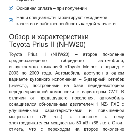
Prius IV (ZVW50)
Основная оплата – при получении
Наши специалисты гарантируют ожидаемое
RAV4 IV (XA40)
качество и работоспособность каждой запчасти
Supra IV (JZA70, JZA80)
Обзор и характеристики
Toyota Prius II (NHW20)
Yaris III (P13, XP130)
Toyota Prius II (NHW20) – второе поколение
Tundra III
среднеразмерного гибридного автомобиля,
VOLKSWAGEN
выпускаемого компанией «Toyota Motor» в период с
keyboard_arrow_down
2003 по 2009 года. Автомобиль доступен в одном
VOLVO
варианте кузовного исполнения – 5-дверный хетчбэк
keyboard_arrow_down
(5-мест.), построенный на базе переднемоторной
В наличии!
переднеприводной компоновки с вариатором CVT. В
keyboard_arrow_down
отличии от предыдущего поколения, автомобиль
оснащивался обновленным двигателем 1 NZ- FXE с
улучшенными характеристиками и повышенной
мощностью (76 л.с.) с соосным к нему
электродвигателем мощностью 50 кВт (68 л.с.). Стоит
отметь, что с переходом на второе поколение