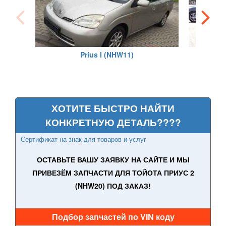
PEUGEOT
keyboard_arrow_down
PORSCHE
keyboard_arrow_down
Prius I (NHW11)
RENAULT
keyboard_arrow_down
ROVER
keyboard_arrow_down
SAAB
keyboard_arrow_down
ХОТИТЕ БЫСТРО НАЙТИ
КОНКРЕТНУЮ ДЕТАЛЬ????
SEAT
keyboard_arrow_down
Сертификат на знак для товаров и услуг
SKODA
keyboard_arrow_down
ОСТАВЬТЕ ВАШУ ЗАЯВКУ НА САЙТЕ И МЫ
SMART
keyboard_arrow_down
ПРИВЕЗЁМ ЗАПЧАСТИ ДЛЯ ТОЙОТА ПРИУС 2
(NHW20) ПОД ЗАКАЗ!
SUBARU
keyboard_arrow_down
SUZUKI
keyboard_arrow_down
Подбор запчастей по VIN коду