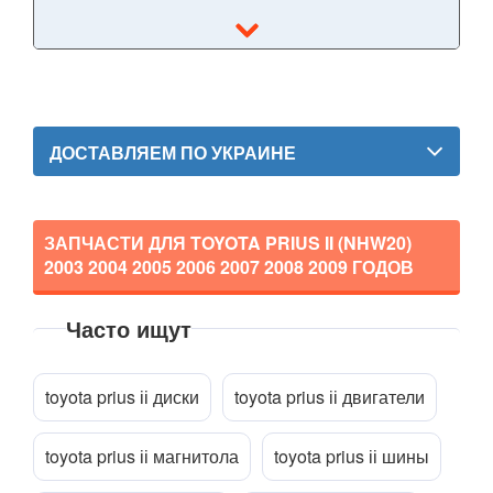
TESLA
keyboard_arrow_down
TOYOTA
keyboard_arrow_down
Auris I E150 (JPP, UKP)
Auris II E180
ДОСТАВЛЯЕМ ПО УКРАИНЕ
Avensis II (T250)
Avensis III (T270)
ЗАПЧАСТИ ДЛЯ TOYOTA PRIUS II (NHW20)
2003 2004 2005 2006 2007 2008 2009
ГОДОВ
Aygo I (AB10)
Часто ищут
Aygo II (AB40)
Прикрепить файл
attach_file
Celica VII (ZZT230)
toyota prius іі диски
toyota prius іі двигатели
Corolla X (E14, E15)
toyota prius іі магнитола
toyota prius іі шины
Corolla XI (E16, E17)