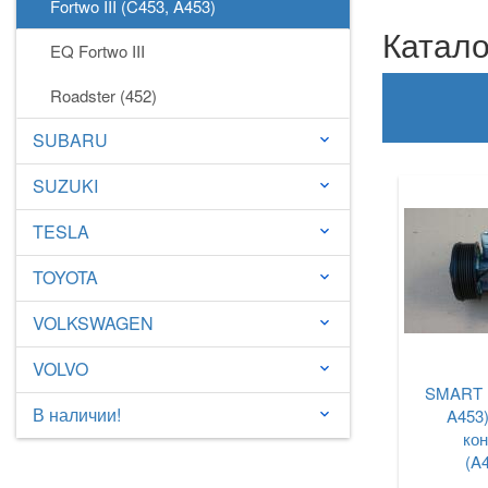
Fortwo III (C453, A453)
Катало
EQ Fortwo III
Roadster (452)
SUBARU
keyboard_arrow_down
SUZUKI
keyboard_arrow_down
TESLA
keyboard_arrow_down
TOYOTA
keyboard_arrow_down
VOLKSWAGEN
keyboard_arrow_down
VOLVO
keyboard_arrow_down
SMART Fo
В наличии!
A453
keyboard_arrow_down
ко
(A