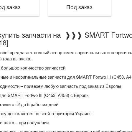
од заказ
Под заказ
купить запчасти на ❱❱❱ SMART Fortwo I
18]
tobot предлагает полный ассортимент оригинальных и неоригин
3) года выпуска.
 большое количество запчастей
ные и неоригинальные запчасти для SMART Fortwo III (C453, A4
одимости – привезем любую запчасть под заказ из Европы
для SMART Fortwo III (C453, A453) с Европы
тавки от 2 до 5 рабочих дней
осуществляется по всей территории Украины
оплата – при получении
иалисты гарантируют ожидаемое качество и работоспособность