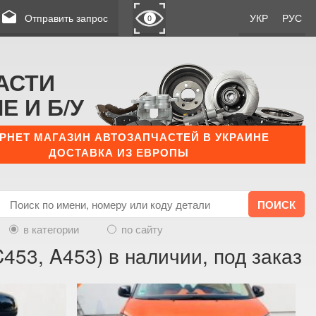
drafts
Отправить запрос
УКР
РУС
0
АСТИ
Е И Б/У
РНЕТ МАГАЗИН АВТОЗАПЧАСТЕЙ В УКРАИНЕ
ДОСТАВКА ИЗ ЕВРОПЫ
в категории
по сайту
C453, A453) в наличии, под заказ