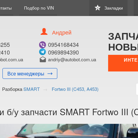
star
нтакты
Подбор по VIN
Закладки
0
Андрей
ЗАПЧ
НОВЫ
8255
0954168434
2410
0969894390
bot.com.ua
drafts
andriy@autobot.com.ua
ИНТЕ
Все менеджеры
Разборка
SMART
Fortwo III (C453, A453)
 б/у запчасти SMART Fortwo III (