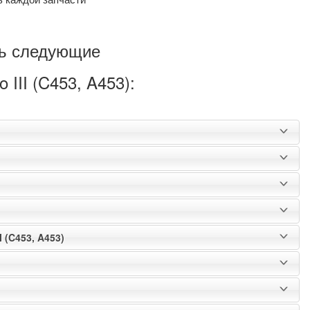
ть следующие
III (C453, A453):
 (C453, A453)