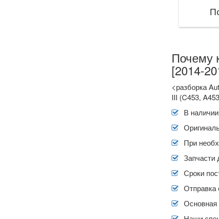
П
Почему 
[2014-20
<разборка Au
III (C453, A45
В наличии
Оригиналь
При необх
Запчасти 
Сроки пос
Отправка 
Основная 
Наши спец