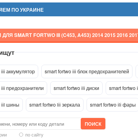
ЯЕМ ПО УКРАИНЕ
ДЛЯ SMART FORTWO III (C453, A453)
2014 2015 2016 201
 ищут
репить файл
 ііі аккумулятор
smart fortwo ііі блок предохранителей
o ііі предохранители
smart fortwo іiі диски
smart fortwo 
 ііi шины
smart fortwo iіі зеркала
smart fortwo іiі фары
ории
по сайту