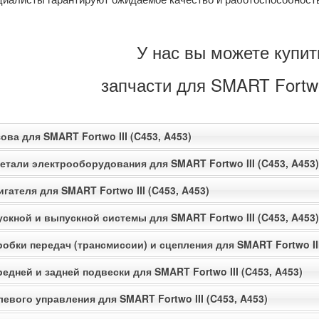
У нас вы можете купи
запчасти для SMART Fortwo 
ова для SMART Fortwo III (C453, A453)
етали электрооборудования для SMART Fortwo III (C453, A453)
гателя для SMART Fortwo III (C453, A453)
скной и выпускной системы для SMART Fortwo III (C453, A453)
обки передач (трансмиссии) и сцепления для SMART Fortwo III
едней и задней подвески для SMART Fortwo III (C453, A453)
евого управления для SMART Fortwo III (C453, A453)