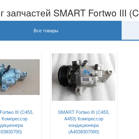
г запчастей SMART Fortwo III (
Все товары
rtwo III (C453,
SMART Fortwo III (C453,
) Компрессор
A453) Компрессор
ндиционера
кондиционера
453830700)
(A4538307000)