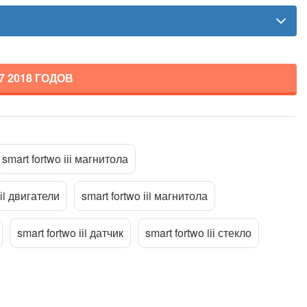
7 2018
ГОДОВ
smart fortwo ііі магнитола
ііi двигатели
smart fortwo ііi магнитола
smart fortwo ііi датчик
smart fortwo iіі стекло