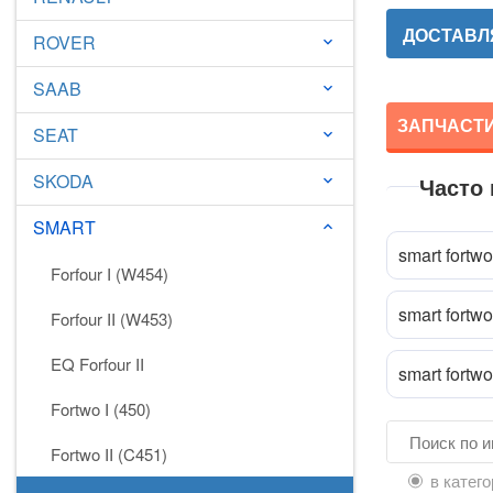
ДОСТАВЛ
ROVER
keyboard_arrow_down
SAAB
keyboard_arrow_down
ЗАПЧАСТИ 
SEAT
keyboard_arrow_down
SKODA
Часто
keyboard_arrow_down
Прик
attach_file
SMART
keyboard_arrow_down
smart fortwo
Forfour I (W454)
smart fortw
Forfour II (W453)
EQ Forfour II
smart fortwo
Fortwo I (450)
Fortwo II (C451)
в катег