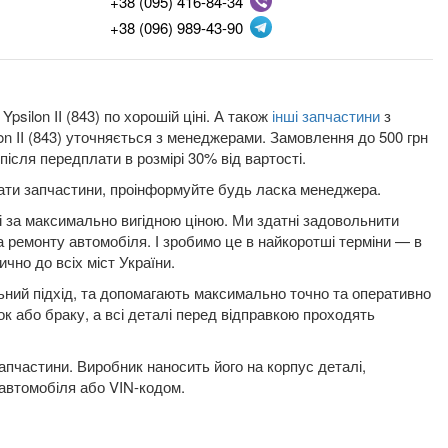
+38 (095) 416-84-34
+38 (096) 989-43-90
ilon II (843) по хорошій ціні. А також
інші запчастини
з
on II (843) уточняється з менеджерами. Замовлення до 500 грн
ісля передплати в розмірі 30% від вартості.
плати запчастини, проінформуйте будь ласка менеджера.
і за максимально вигідною ціною. Ми здатні задовольнити
а ремонту автомобіля. І зробимо це в найкоротші терміни — в
ично до всіх міст України.
льний підхід, та допомагають максимально точно та оперативно
ок або браку, а всі деталі перед відправкою проходять
пчастини. Виробник наносить його на корпус деталі,
 автомобіля або VIN-кодом.