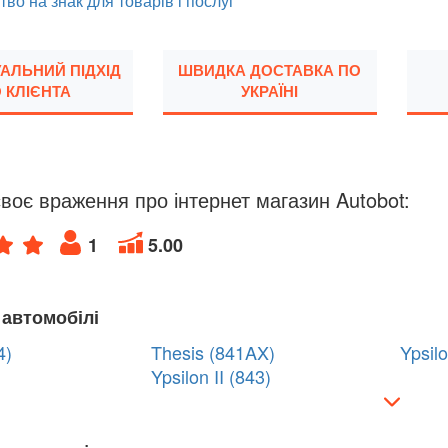
тво на знак для товарів і послуг
УАЛЬНИЙ ПІДХІД
ШВИДКА ДОСТАВКА ПО
 КЛІЄНТА
УКРАЇНІ
воє враження про інтернет магазин Autobot:
1
5.00
 автомобілі
4)
Thesis (841AX)
Ypsilo
Ypsilon II (843)