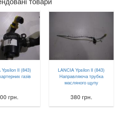
ндовані товари
Ypsilon II (843)
LANCIA Ypsilon II (843)
картерних газів
Направляюча трубка
масляного щупу
00 грн.
380 грн.