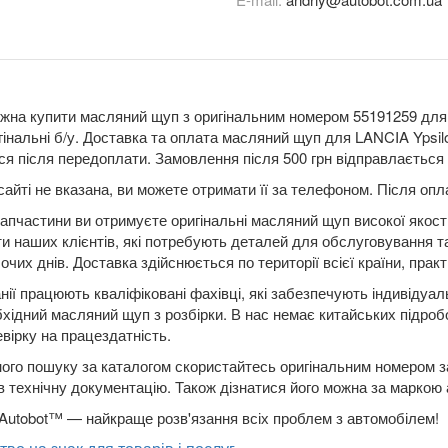
жна купити масляний щуп з оригінальним номером 55191259 для Yps
гінальні б/у. Доставка та оплата масляний щуп для LANCIA Ypsil
я після передоплати. Замовлення після 500 грн відправлається п
сайті не вказана, ви можете отримати її за телефоном. Після о
апчастини ви отримуєте оригінальні масляний щуп високої якост
ти наших клієнтів, які потребують деталей для обслуговування т
чих днів. Доставка здійснюється по території всієї країни, практ
нії працюють кваліфіковані фахівці, які забезпечують індивідуа
бхідний масляний щуп з розбірки. В нас немає китайських підроб
вірку на працездатність.
ого пошуку за каталогом скористайтесь оригінальним номером за
в технічну документацію. Також дізнатися його можна за маркою
Autobot™ — найкраще розв'язання всіх проблем з автомобілем!