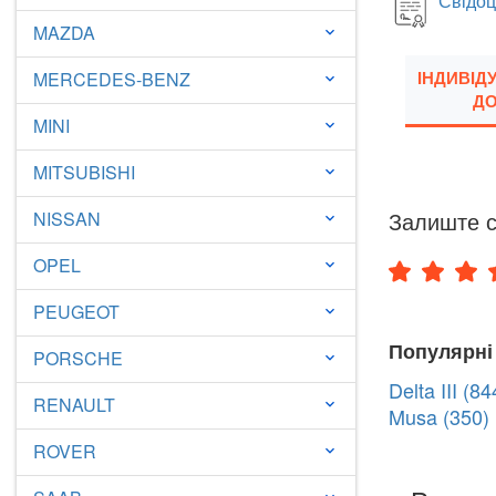
Свідоц
MAZDA
keyboard_arrow_down
ІНДИВІД
MERCEDES-BENZ
keyboard_arrow_down
ДО
MINI
keyboard_arrow_down
MITSUBISHI
keyboard_arrow_down
Залиште с
NISSAN
keyboard_arrow_down
OPEL
keyboard_arrow_down
PEUGEOT
keyboard_arrow_down
Популярні
PORSCHE
keyboard_arrow_down
Delta III (84
RENAULT
keyboard_arrow_down
Musa (350)
ROVER
keyboard_arrow_down