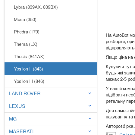
Lybra (839AX, 839BX)
Musa (350)
Phedra (179)
На AutoBot мо
розборки, ори
Thema (LX)
відправляютьс
Thesis (841AX)
Якщо ціна на 
Купуючи тут з
Ypsilon II (843)
будь-які запи
межах 2-5 робо
Ypsilon III (846)
У нашій компа
LAND ROVER
keyboard_arrow_down
підібрати нео
ретельну пере
LEXUS
keyboard_arrow_down
Для самостійн
пакування та 
MG
keyboard_arrow_down
Авторозбірка 
MASERATI
keyboard_arrow_down