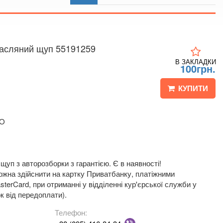
 4
 мапі
 Масляний щуп 55191259
В ЗАКЛАДКИ
100грн.
КУПИТИ
HO
уп з авторозборки з гарантією. Є в наявності!
жна здійснити на картку Приватбанку, платіжними
terCard, при отриманні у відділенні кур'єрської служби у
к від передоплати).
Телефон: