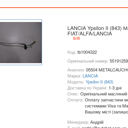
Тимірязєва,
Показати на
LANCIA Ypsilon II (843)
FIAT/ALFA/LANCIA
Б/В
Код:
tb1004322
Оригінальний номер:
55191259
Аналоги:
05504 METALCAUC
Марка:
LANCIA
Модель:
Ypsilon II (843)
Доставка по Україні:
1-3 дні
Опис:
Оригінальний масляний щ
Оплата:
Оплату запчастини мо
системами Visa та Mas
Вашому місті (залишо
Менеджер:
Андрій
E-mail:
andriy@autobot.com.ua