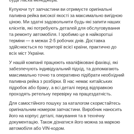
PEUGEOT
keyboard_arrow_down
Купуючи тут запчастини ви отримуєте оригінальні
PORSCHE
keyboard_arrow_down
паливна рейка високої якості за максимально вигідною
ціною. Ми здатні задовольнити будь-які запити наших
RENAULT
keyboard_arrow_down
клієнтів, які потребують деталей для обслуговування
та ремонту автомобіля. І зробимо це в найкоротші
ROVER
keyboard_arrow_down
терміни — в межах 2-5 робочих днів. Доставка
здійснюється по території всієї країни, практично до
SAAB
keyboard_arrow_down
всіх міст України.
У нашій компанії працюють кваліфіковані фахівці, які
SEAT
keyboard_arrow_down
забезпечують індивідуальний підхід, та допомагають
максимально точно та оперативно підібрати необхідний
SKODA
keyboard_arrow_down
паливна рейка з розбірки. В нас немає китайських
підробок або браку, а всі деталі перед відправкою
SMART
keyboard_arrow_down
проходять ретельну перевірку на працездатність.
SUBARU
keyboard_arrow_down
Для самостійного пошуку за каталогом скористайтесь
оригінальним номером запчастини. Виробник наносить
SUZUKI
keyboard_arrow_down
його на корпус деталі, пакування та в технічну
документацію. Також дізнатися його можна за маркою
TESLA
keyboard_arrow_down
автомобіля або VIN-кодом.