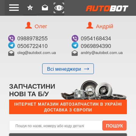
menu
star
drafts
0
0
Олег
Андрій
Б/В
В ЗАКЛАДКИ
0988978255
0954168434
0506722410
0969894390
oleg@autobot.com.ua
andriy@autobot.com.ua
drafts
drafts
Всі менеджери
КУПИТИ
ЗАПЧАСТИНИ
Оригінальний номер:
НОВІ ТА Б/У
Примітка:
ІНТЕРНЕТ МАГАЗИН АВТОЗАПЧАСТИН В УКРАЇНІ
ДОСТАВКА З ЄВРОПИ
Менеджер:
E-mail:
Телефон: