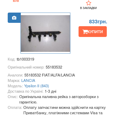
Б/В
KIA
keyboard_arrow_down
В ЗАКЛАДКИ
LANCIA
keyboard_arrow_down
833грн.
Delta III (844)
КУПИТИ
Kappa (838, 838A, 838B)
Lybra (839AX, 839BX)
Код:
tb1003319
Musa (350)
Оригінальний номер:
55183532
Phedra (179)
Аналоги:
55183532 FIAT/ALFA/LANCIA
Марка:
LANCIA
Thema (LX)
Модель:
Ypsilon II (843)
Доставка по Україні:
1-3 дні
Thesis (841AX)
Опис:
Оригінальна паливна рейка з авторозборки з
Ypsilon II (843)
гарантією.
Оплата:
Оплату запчастини можна здійснити на картку
Ypsilon III (846)
Приватбанку, платіжними системами Visa та