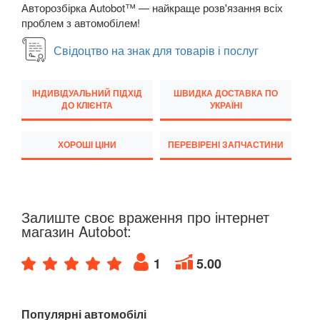
Авторозбірка Autobot™ — найкраще розв'язання всіх
TOYOTA
keyboard_arrow_down
проблем з автомобілем!
VOLKSWAGEN
keyboard_arrow_down
Свідоцтво на знак для товарів і послуг
VOLVO
keyboard_arrow_down
ІНДИВІДУАЛЬНИЙ ПІДХІД
ШВИДКА ДОСТАВКА ПО
В наявності!
keyboard_arrow_down
ДО КЛІЄНТА
УКРАЇНІ
ХОРОШІ ЦІНИ
ПЕРЕВІРЕНІ ЗАПЧАСТИНИ
Залиште своє враження про інтернет
магазин Autobot:
1
5.00
Популярні автомобілі