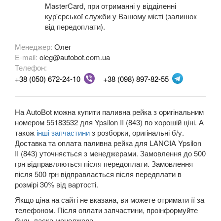
MasterCard, при отриманні у відділенні
LAND ROVER
кур'єрської служби у Вашому місті (залишок
keyboard_arrow_down
від передоплати).
LEXUS
keyboard_arrow_down
Менеджер:
Олег
MG
E-mail:
oleg@autobot.com.ua
keyboard_arrow_down
Телефон:
MASERATI
keyboard_arrow_down
+38 (050) 672-24-10
+38 (098) 897-82-55
MAZDA
keyboard_arrow_down
На AutoBot можна купити паливна рейка з оригінальним
MERCEDES-BENZ
keyboard_arrow_down
номером 55183532 для Ypsilon II (843) по хорошій ціні. А
також
інші запчастини
з розборки, оригінальні б/у.
MINI
keyboard_arrow_down
Доставка та оплата паливна рейка для LANCIA Ypsilon
II (843) уточняється з менеджерами. Замовлення до 500
MITSUBISHI
keyboard_arrow_down
грн відправляються після передоплати. Замовлення
після 500 грн відправлається після передплати в
NISSAN
keyboard_arrow_down
розмірі 30% від вартості.
Якщо ціна на сайті не вказана, ви можете отримати її за
OPEL
keyboard_arrow_down
телефоном. Після оплати запчастини, проінформуйте
будь ласка менеджера.