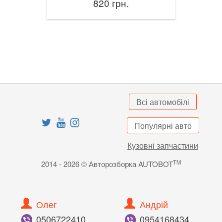
820 грн.
Всі автомобілі
Популярні авто
Кузовні запчастини
TM
2014 - 2026 © Авторозборка AUTOBOT
Олег
Андрій
050
672
24
10
095
416
84
34