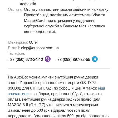
дефектів.
Оплата:
Оплату запчастини можна здійснити на картку
3 I (BK12, BK14)
Приватбанку, платіжними системами Visa та
3 MPS I (BK14)
MasterCard, при отриманні у відділенні
кур'єрської служби у Вашому місті (залишок
3 II (BL)
від передоплати).
3 MPS II (BL)
Менеджер:
Олег
E-mail:
oleg@autobot.com.ua
3 III (BM)
Телефон:
+38 (050) 672-24-10
+38 (098) 897-82-55
3 IV (BP)
5 I (CP)
На AutoBot можна купити внутрішня ручка дверки
задньої правої з оригінальним номером GS1D-72-
5 II (CR19)
330B02 для 6 II (GH, GZ) по хорошій ціні. А також
інші
запчастини
з розборки, оригінальні б/у. Доставка та
5 III (CW)
оплата внутрішня ручка дверки задньої правої для
MAZDA 6 II (GH, GZ) уточняється з менеджерами.
6 I (GG)
Замовлення до 500 грн відправляються після
передоплати. Замовлення після 500 грн відправлається
6 II (GH, GZ)