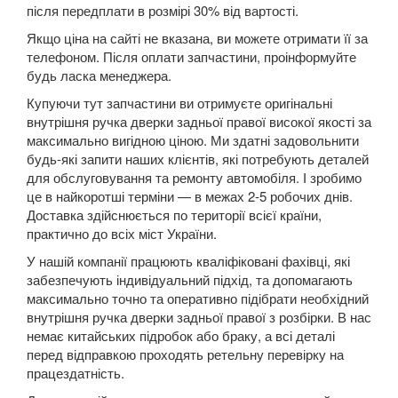
після передплати в розмірі 30% від вартості.
6 III (GJ)
Якщо ціна на сайті не вказана, ви можете отримати її за
телефоном. Після оплати запчастини, проінформуйте
6 MPS (GG)
будь ласка менеджера.
Купуючи тут запчастини ви отримуєте оригінальні
6 (GL)
внутрішня ручка дверки задньої правої високої якості за
максимально вигідною ціною. Ми здатні задовольнити
BT-50 I
будь-які запити наших клієнтів, які потребують деталей
для обслуговування та ремонту автомобіля. І зробимо
BT-50 II
це в найкоротші терміни — в межах 2-5 робочих днів.
Доставка здійснюється по території всієї країни,
CX-3 (DK5)
практично до всіх міст України.
CX-30
У нашій компанії працюють кваліфіковані фахівці, які
забезпечують індивідуальний підхід, та допомагають
CX-5 I (KE)
максимально точно та оперативно підібрати необхідний
внутрішня ручка дверки задньої правої з розбірки. В нас
CX-5 II (KF)
немає китайських підробок або браку, а всі деталі
перед відправкою проходять ретельну перевірку на
CX-50
працездатність.