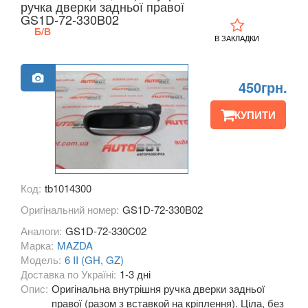
ручка дверки задньої правої
KIA
GS1D-72-330B02
keyboard_arrow_down
Б/В
В ЗАКЛАДКИ
LANCIA
keyboard_arrow_down
LAND ROVER
keyboard_arrow_down
450грн.
LEXUS
keyboard_arrow_down
КУПИТИ
MG
keyboard_arrow_down
MASERATI
keyboard_arrow_down
Код:
tb1014300
MAZDA
keyboard_arrow_down
Оригінальний номер:
GS1D-72-330B02
2 II (DY)
Аналоги:
GS1D-72-330C02
Марка:
MAZDA
2 III (DE)
Модель:
6 II (GH, GZ)
Доставка по Україні:
1-3 дні
2 IV (DJ)
Опис:
Оригінальна внутрішня ручка дверки задньої
правої (разом з вставкой на кріплення). Ціла, без
2 IV Hybrid (KB)