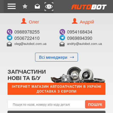
menu
star
drafts
0
0
Олег
Андрій
Б/В
В ЗАКЛАДКИ
0988978255
0954168434
0506722410
0969894390
oleg@autobot.com.ua
andriy@autobot.com.ua
drafts
drafts
Всі менеджери
КУПИТИ
ЗАПЧАСТИНИ
Оригінальний номер:
НОВІ ТА Б/У
Примітка:
ІНТЕРНЕТ МАГАЗИН АВТОЗАПЧАСТИН В УКРАЇНІ
ДОСТАВКА З ЄВРОПИ
Менеджер:
E-mail:
Телефон: