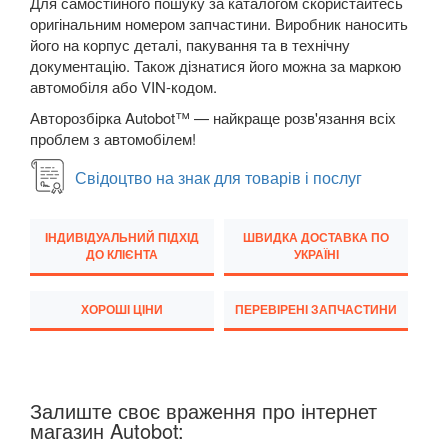
CX-60
Для самостійного пошуку за каталогом скористайтесь
оригінальним номером запчастини. Виробник наносить
CX-7 I (ER)
його на корпус деталі, пакування та в технічну
документацію. Також дізнатися його можна за маркою
CX-80
автомобіля або VIN-кодом.
Авторозбірка Autobot™ — найкраще розв'язання всіх
CX-9 I (TB)
проблем з автомобілем!
CX-9 II (TC)
Свідоцтво на знак для товарів і послуг
CX-90
ІНДИВІДУАЛЬНИЙ ПІДХІД
ШВИДКА ДОСТАВКА ПО
MPV II (LW)
ДО КЛІЄНТА
УКРАЇНІ
MPV III (LY)
ХОРОШІ ЦІНИ
ПЕРЕВІРЕНІ ЗАПЧАСТИНИ
MX-5 II (NB)
MX-5 III (NC)
Залиште своє враження про інтернет
MX-5 IV (ND)
магазин Autobot: