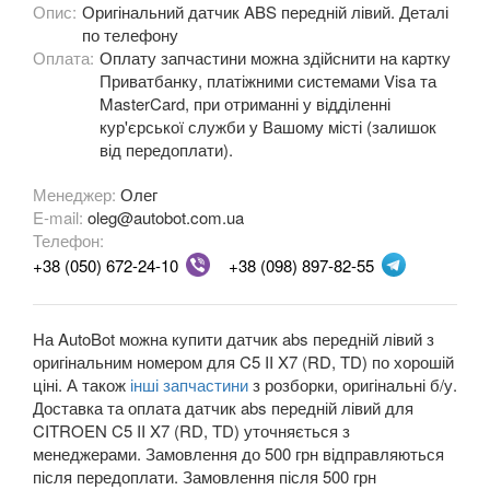
Опис:
Оригінальний датчик ABS передній лівий. Деталі
C4 Cactus II
по телефону
Оплата:
Оплату запчастини можна здійснити на картку
C5 I X40 (DC, DE)
Приватбанку, платіжними системами Visa та
MasterCard, при отриманні у відділенні
C5 I X40 (RC, RE)
кур'єрської служби у Вашому місті (залишок
від передоплати).
C5 II X7 (RD, TD)
Менеджер:
Олег
C6 (TD)
E-mail:
oleg@autobot.com.ua
Телефон:
C8 (EA, EB)
+38 (050) 672-24-10
+38 (098) 897-82-55
C-Crosser (EP)
На AutoBot можна купити датчик abs передній лівий з
C-Elysee II
оригінальним номером для C5 II X7 (RD, TD) по хорошій
DS3
ціні. А також
інші запчастини
з розборки, оригінальні б/у.
Доставка та оплата датчик abs передній лівий для
DS4
CITROEN C5 II X7 (RD, TD) уточняється з
менеджерами. Замовлення до 500 грн відправляються
DS4 Crossback
після передоплати. Замовлення після 500 грн