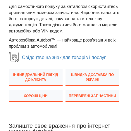
Для самостійного пошуку за каталогом скористайтесь
JEEP
keyboard_arrow_down
оригінальним номером запчастини. Виробник наносить
його на корпус деталі, пакування та в технічну
KIA
keyboard_arrow_down
документацію. Також дізнатися його можна за маркою
автомобіля або VIN-кодом.
LANCIA
keyboard_arrow_down
Авторозбірка Autobot™ — найкраще розв'язання всіх
проблем з автомобілем!
LAND ROVER
keyboard_arrow_down
Свідоцтво на знак для товарів і послуг
LEXUS
keyboard_arrow_down
MG
keyboard_arrow_down
ІНДИВІДУАЛЬНИЙ ПІДХІД
ШВИДКА ДОСТАВКА ПО
ДО КЛІЄНТА
УКРАЇНІ
MASERATI
keyboard_arrow_down
MAZDA
ХОРОШІ ЦІНИ
ПЕРЕВІРЕНІ ЗАПЧАСТИНИ
keyboard_arrow_down
MERCEDES-BENZ
keyboard_arrow_down
MINI
keyboard_arrow_down
Залиште своє враження про інтернет