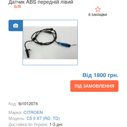
Датчик ABS передній лівий
C3 Aircross
Б/В
В ЗАКЛАДКИ
C3 Pluriel (HB)
C3 Picasso (SH)
C4 I (LC, LA)
C4 I Picasso (UD)
C4 I Grand Picasso (UD)
Від 1800 грн.
C4 II (B7)
ПІД ЗАМОВЛЕННЯ
C4 II Picasso (B78)
C4 II Grand Picasso (B78)
Код:
tb1012074
C4 Aircross
Марка:
CITROEN
Модель:
C5 II X7 (RD, TD)
C4 Cactus I
Доставка по Україні:
1-3 дні