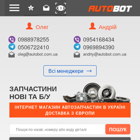
menu
star
drafts
0
0
Олег
Андрій
Б/В
В ЗАКЛАДКИ
0988978255
0954168434
0506722410
0969894390
oleg@autobot.com.ua
andriy@autobot.com.ua
drafts
drafts
Всі менеджери
КУПИТИ
ЗАПЧАСТИНИ
Оригінальний номер:
НОВІ ТА Б/У
Примітка:
ІНТЕРНЕТ МАГАЗИН АВТОЗАПЧАСТИН В УКРАЇНІ
ДОСТАВКА З ЄВРОПИ
Менеджер:
E-mail:
Телефон: