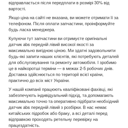
відправлається після передплати в розмірі 30% від
DS5
вартості.
Якщо ціна на сайті не вказана, ви можете отримати її за
DS7 Crossback
телефоном. Після оплати запчастини, проінформуйте
будь ласка менеджера.
Nemo
Купуючи тут запчастини ви отримуєте оригінальні
SpaceTourer
датчик abs передній лівий високої якості за
максимально вигідною ціною. Ми здатні задовольнити
Xsara II (N0, N1, N2)
будь-які запити наших клієнтів, які потребують деталей
для обслуговування та ремонту автомобіля. І зробимо
Xsara II Picasso (N68)
це в найкоротші терміни — в межах 2-5 робочих днів.
Доставка здійснюється по території всієї країни,
FIAT
keyboard_arrow_down
практично до всіх міст України.
У нашій компанії працюють кваліфіковані фахівці, які
FORD
keyboard_arrow_down
забезпечують індивідуальний підхід, та допомагають
максимально точно та оперативно підібрати необхідний
HONDA
keyboard_arrow_down
датчик abs передній лівий з розбірки. В нас немає
китайських підробок або браку, а всі деталі перед
HYUNDAI
keyboard_arrow_down
відправкою проходять ретельну перевірку на
працездатність.
JAGUAR
keyboard_arrow_down